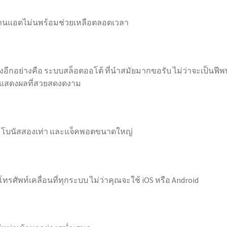
นแอดไม่นพร้อมช่วยเหลือตลอดเวลา
๋ยถึงอีกอย่างคือ ระบบสล็อตออโต้ ที่นำสมัยมากขอรับ ไม่ว่าจะเป็นฟีพ
ารแสดงผลที่สวยสดงดงาม
สปิน โบนัสสองเท่า และแจ็คพอตขนาดใหญ่
ัพท์เคลื่อนที่ทุกระบบ ไม่ว่าคุณจะใช้ iOS หรือ Android