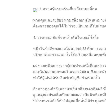
3. ความรู้ครบครันเกี่ยวกับเกมสล็อต
หากคุณเคยสงสัยว่าเกมสล็อตเกมไหนเหมาะก
ต้องการของคุณได้ ไม่ว่าจะเป็นเกมที่โบนัสแตก
4. การตอบกลับที่รวดเร็วทันใจและก็ใส่ใจ
หนึ่งในข้อดีของแอดไม่น Jinda55 คือการตอบ
ปรึกษาด้วยความเอาใจใส่เปรียบเสมือนคุณคื
ผมขอยกตัวอย่างจากผู้เล่นท่านหนึ่งที่เคยประ
แอดไม่นผ่านแชทสดในเวลา 2:00 น. ซึ่งแอดมิ
ทำให้ผู้เล่นได้รับเงินเข้าบัญชีอย่างรวดเร็ว
ถ้าหากคุณกำลังมองหาเว็บ สล็อตเครดิตฟรี ที่
ดูแลคุณอย่างเต็มเปี่ยม Jinda55 เป็นตัวเลือ
ปรารถนา แล้วก็ทำให้คุณเชื่อมั่นได้ว่า คุณจ