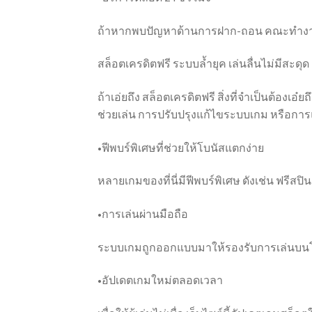
ถ้าหากพบปัญหาด้านการฝาก-ถอน คณะทำงา
สล็อตเครดิตฟรี ระบบล้ำยุค เล่นลื่นไม่มีสะดุด
ถ้าเอ่ยถึง สล็อตเครดิตฟรี สิ่งที่จำเป็นต้องเอ
ช่วยเล่น การปรับปรุงแก้ไขระบบเกม หรือก
•ฟีพบร์พิเศษที่ช่วยให้โบนัสแตกง่าย
หลายเกมของที่นี่มีฟีพบร์พิเศษ ดังเช่น ฟรี
•การเล่นผ่านมือถือ
ระบบเกมถูกออกแบบมาให้รองรับการเล่นบนโทรศ
•อัปเดตเกมใหม่ตลอดเวลา