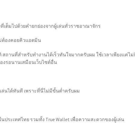
วิวที่เต็มไปด้วยคำยกย่องจากผู้เล่นทั่วราชอาณาจักร
ไม่ต้องคอยคิวแอดมิน
 สถานที่สำหรับทำงานได้เร็วทันใจมากครับผม ใช้เวลาเพียงแค่ไม่กี
่ต้องรอนานเสมือนเว็บไซต์อื่น
นได้ทันที เพราะที่นี่ไม่มีขั้นต่ำครับผม
ประเทศไทย รวมทั้ง True Wallet เพื่อความสะดวกของผู้เล่น