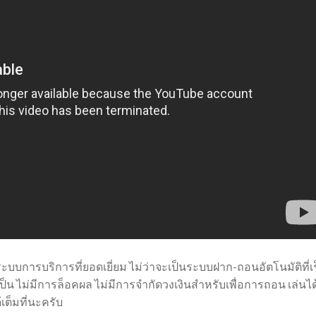
นระบบการบริการที่ยอดเยี่ยม ไม่ว่าจะเป็นระบบฝาก-ถอนอัตโนมัติที่เร
เป็น ไม่มีการล็อคผล ไม่มีการจำกัดวงเงินสำหรับเพื่อการถอน เล่นได
้เต็มที่นะครับ