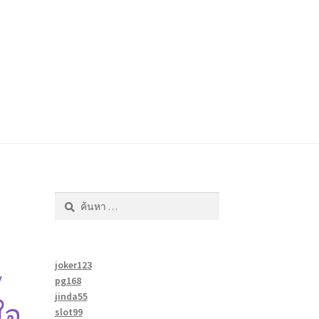
ค้นหา
สำหรับ:
joker123
y
pg168
jinda55
ใจ
slot99