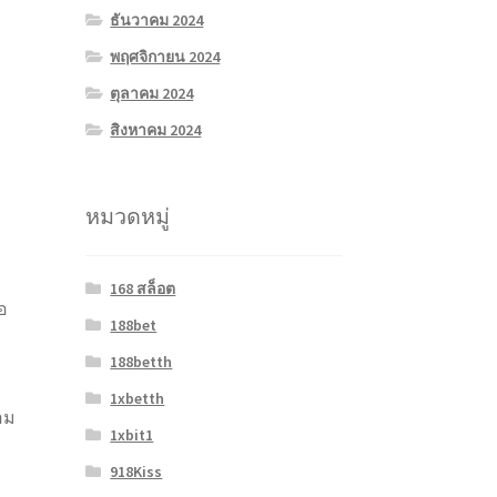
ธันวาคม 2024
พฤศจิกายน 2024
ตุลาคม 2024
สิงหาคม 2024
หมวดหมู่
168 สล็อต
อ
188bet
188betth
1xbetth
อม
1xbit1
918Kiss