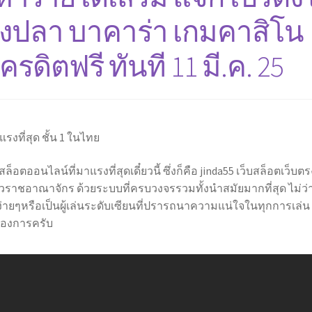
 ยิงปลา บาคาร่า เกมคาสิโน
ครดิตฟรี ทันที 11 มี.ค. 25
งที่สุด ชั้น 1 ในไทย
อตออนไลน์ที่มาแรงที่สุดเดี๋ยวนี้ ซึ่งก็คือ jinda55 เว็บสล็อตเว็บตรง
ั่วราชอาณาจักร ด้วยระบบที่ครบวงจรรวมทั้งนำสมัยมากที่สุด ไม่ว่
ง่ายๆหรือเป็นผู้เล่นระดับเซียนที่ปรารถนาความแน่ใจในทุกการเล่น
ต้องการครับ