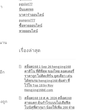
pgslot77
่า
ปั่นแตก66
บาคาร่าออนไลน์
punpro777
ซื้อหวยออนไลน์
หวยออนไลน์
วนาน
เรื่องล่าสุด
สล็อต168 1 Sep 26 hengjing168
คาสิโน ที่ดีที่สุด ของไทย ลอตเตอรี่
อีก
ราคาถูก ไม่ติดเทิร์น ยูสเดียว เล่น
ได้ทุกเกม hengjing168 คุ้มค่า ที่
ไว้ใจ Top 18 by Roy
Hengjing168d.com
สล็อต168 18 ส.ค. 2026 สล็อต168
างถูก
สายแตก ลุ้นกำไรแบบไม่เสียฟีล
โบนัสพี่ฝากมา น้องให้เพิ่ม 200 จ่าย