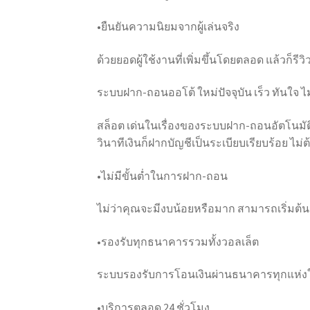
•ยืนยันความนิยมจากผู้เล่นจริง
ด้วยยอดผู้ใช้งานที่เพิ่มขึ้นโดยตลอด แล้วก็รี
ระบบฝาก-ถอนออโต้ ใหม่ปัจจุบัน เร็ว ทันใจ 
สล็อต เด่นในเรื่องของระบบฝาก-ถอนอัตโนมัติ
วินาทีเงินก็ฝากบัญชีเป็นระเบียบเรียบร้อย ไม
•ไม่มีขั้นต่ำในการฝาก-ถอน
ไม่ว่าคุณจะมีงบน้อยหรือมาก สามารถเริ่มต้นเล่
•รองรับทุกธนาคารรวมทั้งวอลเล็ต
ระบบรองรับการโอนเงินผ่านธนาคารทุกแห่งใน
•บริการตลอด 24 ชั่วโมง