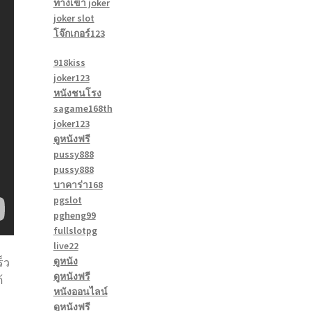
ทางเข้า joker
joker slot
โจ๊กเกอร์123
918kiss
joker123
หนังชนโรง
sagame168th
joker123
ดูหนังฟรี
pussy888
pussy888
บาคาร่า168
pgslot
pgheng99
fullslotpg
live22
ดูหนัง
็ว
ดูหนังฟรี
้
หนังออนไลน์
ดูหนังฟรี