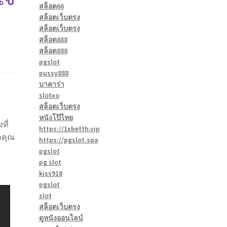
สล็อต66
สล็อตเว็บตรง
สล็อตเว็บตรง
สล็อต888
สล็อต888
pgslot
pussy888
บาคาร่า
slotxo
สล็อตเว็บตรง
หนังโป๊ไทย
ที่
https://1xbetth.vip
าคุณ
https://pgslot.spa
pgslot
pg slot
kiss918
pgslot
slot
สล็อตเว็บตรง
ดูหนังออนไลน์