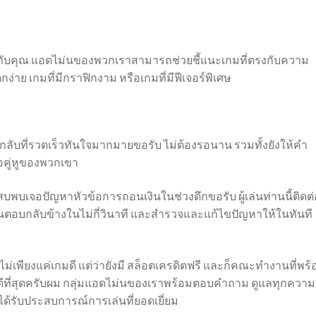
ับคุณ แอดไม่นของพวกเราสามารถช่วยชี้แนะเกมที่ตรงกับความ
ง่าย เกมที่มีกราฟิกงาม หรือเกมที่มีฟีเจอร์พิเศษ
กลับที่รวดเร็วทันใจมากมายขอรับ ไม่ต้องรอนาน รวมทั้งยังให้คำ
อคู่หูของพวกเขา
สบพบเจอปัญหาหัวข้อการถอนเงินในช่วงดึกขอรับ ผู้เล่นท่านนี้ติดต่
นตอบกลับข้างในไม่กี่วินาที และสำรวจและแก้ไขปัญหาให้ในทันที
ไม่เพียงแค่เกมดี แต่ว่ายังมี สล็อตเครดิตฟรี และก็คณะทำงานที่พร้
กที่ดีที่สุดครับผม กลุ่มแอดไม่นของเราพร้อมตอบคำถาม ดูแลทุกความ
ะได้รับประสบการณ์การเล่นที่ยอดเยี่ยม