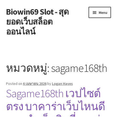
Biowin69 Slot - สุด
Skip
Skip
Menu
to
to
ยอดเว็บสล็อต
navigation
content
ออนไลน์
หน้าแรก
Blog
หมวดหมู่:
sagame168th
Contact
Posted on
6 เมษายน 2026
by
Logan Hayes
Welcome to the family!
Sagame168th เวปไซต์
ตรง บาคาร่าเว็บไหนดี