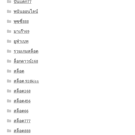
ปั่นแตก77
พนันออนไลน์
พุซซี่888
มาเก๊า69
ยูฟ่าเบท
รวมเกมสล็อต
ล็อกดาวน์168
สล็อต
สล็อต 918kiss
สล็อต168
สล็อต456
สล็อต66
สล็อต777
สล็อต888