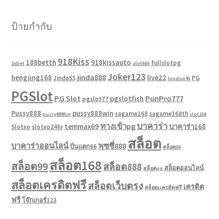
ป้ายกำกับ
918Kiss
188betth
918kissauto
fullslotpg
1xbet
alot666
Joker123
jinda888
hengjing168
live22
Jinda55
PG
london45
PGSlot
PG Slot
PunPro777
pgslotfish
pgslot77
Pussy888
pussy888win
sagame168
sagame168th
pussy888fun
slot168
บาคาร่า
ทางเข้าpg
temmax69
บาคาร่า168
Slotxo
slotxo24hr
สล็อต
บาคาร่าออนไลน์
พุซซี่888
ปั่นแตก66
สล็อต66
สล็อต168
สล็อต99
สล็อต888
สล็อตออนไลน์
สล็อตpg
สล็อตเครดิตฟรี
สล็อตเว็บตรง
เครดิต
สล็อตเเครดิตฟรี
ฟรี
โจ๊กเกอร์123