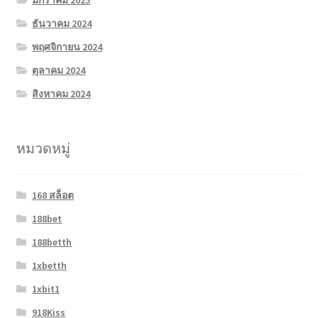
ธันวาคม 2024
พฤศจิกายน 2024
ตุลาคม 2024
สิงหาคม 2024
หมวดหมู่
168 สล็อต
188bet
188betth
1xbetth
1xbit1
918Kiss