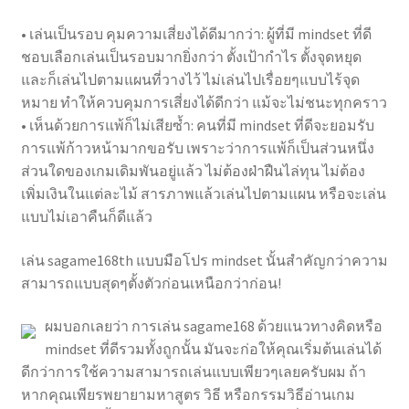
• เล่นเป็นรอบ คุมความเสี่ยงได้ดีมากว่า: ผู้ที่มี mindset ที่ดี
ชอบเลือกเล่นเป็นรอบมากยิ่งกว่า ตั้งเป้ากำไร ตั้งจุดหยุด
และก็เล่นไปตามแผนที่วางไว้ ไม่เล่นไปเรื่อยๆแบบไร้จุด
หมาย ทำให้ควบคุมการเสี่ยงได้ดีกว่า แม้จะไม่ชนะทุกคราว
• เห็นด้วยการแพ้ก็ไม่เสียซ้ำ: คนที่มี mindset ที่ดีจะยอมรับ
การแพ้ก้าวหน้ามากขอรับ เพราะว่าการแพ้ก็เป็นส่วนหนึ่ง
ส่วนใดของเกมเดิมพันอยู่แล้ว ไม่ต้องฝ่าฝืนไล่ทุน ไม่ต้อง
เพิ่มเงินในแต่ละไม้ สารภาพแล้วเล่นไปตามแผน หรือจะเล่น
แบบไม่เอาคืนก็ดีแล้ว
เล่น sagame168th แบบมือโปร mindset นั้นสำคัญกว่าความ
สามารถแบบสุดๆตั้งตัวก่อนเหนือกว่าก่อน!
ผมบอกเลยว่า การเล่น sagame168 ด้วยแนวทางคิดหรือ
mindset ที่ดีรวมทั้งถูกนั้น มันจะก่อให้คุณเริ่มต้นเล่นได้
ดีกว่าการใช้ความสามารถเล่นแบบเพียวๆเลยครับผม ถ้า
หากคุณเพียรพยายามหาสูตร วิธี หรือกรรมวิธีอ่านเกม