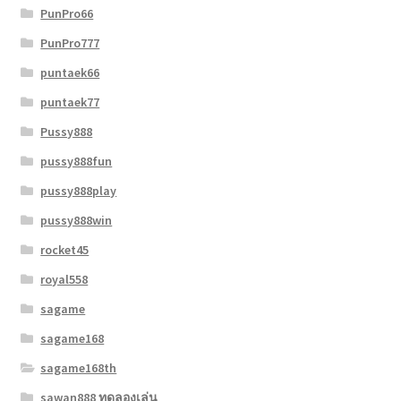
PunPro66
PunPro777
puntaek66
puntaek77
Pussy888
pussy888fun
pussy888play
pussy888win
rocket45
royal558
sagame
sagame168
sagame168th
sawan888 ทดลองเล่น