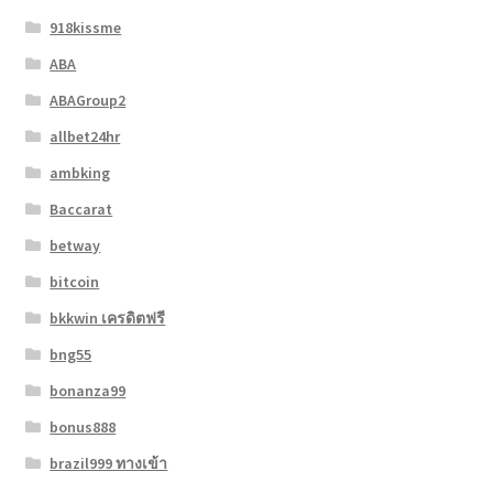
918kissme
ABA
ABAGroup2
allbet24hr
ambking
Baccarat
betway
bitcoin
bkkwin เครดิตฟรี
bng55
bonanza99
bonus888
brazil999 ทางเข้า