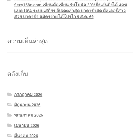
Sexy168c.com เซียนตัดเซียน รับโบนัส 30%ยิ่งเล่นยิ่งได้ แคช
แบค 10% ระบบเสถียร อัปเดตล่าสุด บาคาร่าสด ดีลเลอร์สาว
สวย บาคาร่า สมัครง่าย ได้โปรไว 9 ส.ค. 69
ความเห็นล่าสุด
คลังเก็บ
กรกฎาคม 2026
มิถุนายน 2026
พฤษภาคม 2026
เมษายน 2026
มีนาคม 2026