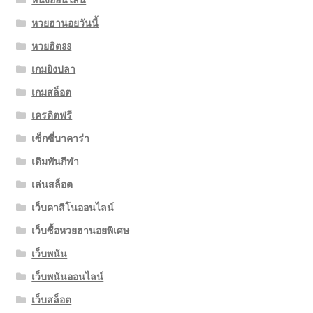
หนังออนไลน์
หวยฮานอยวันนี้
หวยฮิต88
เกมยิงปลา
เกมสล็อต
เครดิตฟรี
เซ็กซี่บาคาร่า
เดิมพันกีฬา
เล่นสล็อต
เว็บคาสิโนออนไลน์
เว็บซื้อหวยฮานอยพิเศษ
เว็บพนัน
เว็บพนันออนไลน์
เว็บสล็อต