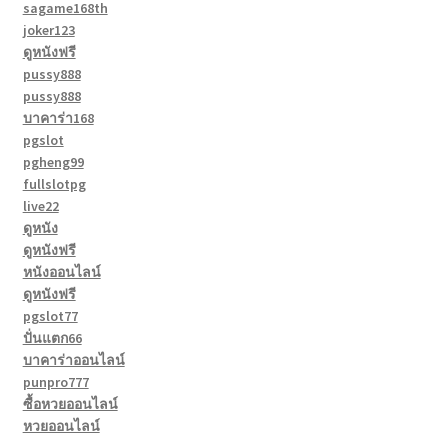
sagame168th
joker123
ดูหนังฟรี
pussy888
pussy888
บาคาร่า168
pgslot
pgheng99
fullslotpg
live22
ดูหนัง
ดูหนังฟรี
หนังออนไลน์
ดูหนังฟรี
pgslot77
ปั่นแตก66
บาคาร่าออนไลน์
punpro777
ซื้อหวยออนไลน์
หวยออนไลน์