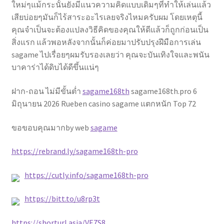
ใหม่ๆแม้กระนั้นยังมีแนวความคิดแบบเดิมๆที่ทำให้เล่นแล้ว
เสียบ่อยๆมันก็ไร้สาระอะไรเลยจริงไหมครับผม โดยเหตุนี้
คุณจำเป็นจะต้องแปลงวิธีคิดของคุณให้ดีแล้วก็ถูกก่อนเป็น
สิ่งแรก แล้วพอหลังจากนั้นก็ค่อยมาปรับปรุงฝีมือการเล่น
sagame ไปเรื่อยๆผมรับรองเลยว่า คุณจะบันเทิงใจและพนัน
บาคาร่าได้ดิบได้ดีขึ้นแน่ๆ
ฝาก-ถอน ไม่มีขั้นต่ำ
sagame168th
sagame168th.pro 6
มิถุนายน 2026 Rueben casino sagame แตกหนัก Top 72
ขอขอบคุณมากby web
sagame
https://rebrand.ly/sagame168th-pro
https://cutly.info/sagame168th-pro
https://bitt.to/u8rp3t
https://shorturl.asia/VE7S8