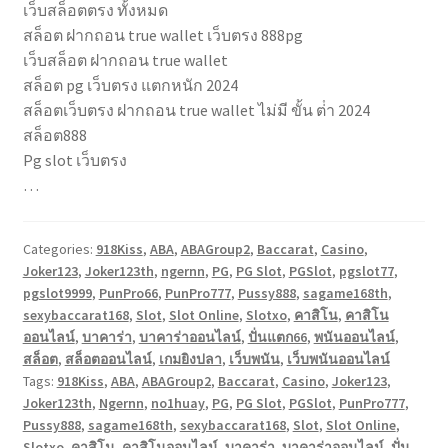
เว็บสล็อตตรง ทั้งหมด
สล็อต ฝากถอน true wallet เว็บตรง 888pg
เว็บสล็อต ฝากถอน true wallet
สล็อต pg เว็บตรง แตกหนัก 2024
สล็อตเว็บตรง ฝากถอน true wallet ไม่มี ขั้น ต่ํา 2024
สล็อต888
Pg slot เว็บตรง
…
Categories:
918Kiss
,
ABA
,
ABAGroup2
,
Baccarat
,
Casino
,
Joker123
,
Joker123th
,
ngernn
,
PG
,
PG Slot
,
PGSlot
,
pgslot77
,
pgslot9999
,
PunPro66
,
PunPro777
,
Pussy888
,
sagame168th
,
sexybaccarat168
,
Slot
,
Slot Online
,
Slotxo
,
คาสิโน
,
คาสิโน
ออนไลน์
,
บาคาร่า
,
บาคาร่าออนไลน์
,
ปั่นแตก66
,
พนันออนไลน์
,
สล็อต
,
สล็อตออนไลน์
,
เกมยิงปลา
,
เว็บพนัน
,
เว็บพนันออนไลน์
Tags:
918Kiss
,
ABA
,
ABAGroup2
,
Baccarat
,
Casino
,
Joker123
,
Joker123th
,
Ngernn
,
no1huay
,
PG
,
PG Slot
,
PGSlot
,
PunPro777
,
Pussy888
,
sagame168th
,
sexybaccarat168
,
Slot
,
Slot Online
,
Slotxo
,
คาสิโน
,
คาสิโนออนไลน์
,
บาคาร่า
,
บาคาร่าออนไลน์
,
ปั่น