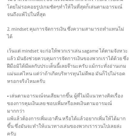
โดยไม่รอคอยรูปเกมชัดๆทำให้ในที่สุดก็เล่นตามอารมณ์
จนถึงแพ้ไปในที่สุด
2. mindset คุมการจัดการเงิน ซึ่งความสามารถทำแทนไม่
ได้
เว้นแต่ mindset จะก่อให้พวกเราเล่น sagame ได้ตามจังหวะ
แล้ว มันยังช่วยควบคุมการจัดการเงินของพวกเราได้ด้วย ซึ่ง
ฝีมือมิได้มีผลกับประเด็นนี้เลยจ๊านะครับ แม้กระทั่งอ่านเกม
แม่นแค่ไหน แต่ว่าถ้าเกิดบริหารทุนไม่ดีพอ มันก็ไปไม่รอด
หรอกจริงไหมครับ
• เล่นตามอารมณ์จนเสียมากขึ้น: ผู้ที่ไม่มีแนวทางคิดเรื่อง
ของการคุมเงินเลย ชอบเพิ่มหรือลดเงินตามอารมณ์
มากกว่า
แพ้แล้วต้องการเพิ่มเอาคืน หรือได้แล้วอยากเพิ่มให้ได้มาก
ขึ้น ซึ่งมันจะทำให้แนวทางเล่นของพวกเรารวนไปเลยล่ะ
ครับ