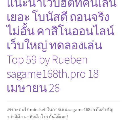
แนะนำเว็บฮิตที่คนเล่น
เยอะ โบนัสดี ถอนจริง
ไม่อั้น คาสิโนออนไลน์
เว็บใหญ่ ทดลองเล่น
Top 59 by Rueben
sagame168th.pro 18
เมษายน 26
เพราะอะไร mindset ในการเล่น sagame168th ถึงสำคัญ
กว่าฝีมือ มาฟังมือโปรกันได้เลย!