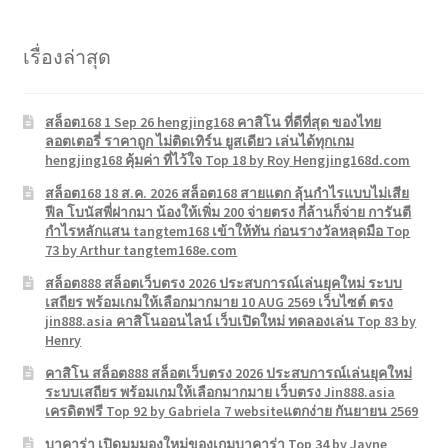
เรื่องล่าสุด
สล็อต168 1 Sep 26 hengjing168 คาสิโน ที่ดีที่สุด ของไทย
ลอตเตอรี่ ราคาถูก ไม่ติดเทิร์น ยูสเดียว เล่นได้ทุกเกม
hengjing168 คุ้มค่า ที่ไว้ใจ Top 18 by Roy Hengjing168d.com
สล็อต168 18 ส.ค. 2026 สล็อต168 สายแตก ลุ้นกำไรแบบไม่เสีย
ฟีล โบนัสพี่ฝากมา น้องให้เพิ่ม 200 จ่ายตรง กี่ล้านก็จ่าย การันตี
กำไรหลักแสน tangtem168 เข้าให้ทัน ก่อนรางวัลหลุดมือ Top
73 by Arthur tangtem168e.com
สล็อต888 สล็อตเว็บตรง 2026 ประสบการณ์เล่นยุคใหม่ ระบบ
เสถียร พร้อมเกมให้เลือกมากมาย 10 AUG 2569 เว็บไซต์ ตรง
jin888.asia คาสิโนออนไลน์ เว็บเปิดใหม่ ทดลองเล่น Top 83 by
Henry
คาสิโน สล็อต888 สล็อตเว็บตรง 2026 ประสบการณ์เล่นยุคใหม่
ระบบเสถียร พร้อมเกมให้เลือกมากมาย เว็บตรง Jin888.asia
เครดิตฟรี Top 92 by Gabriela 7 websiteแตกง่าย กันยายน 2569
บาคาร่า เปิดมุมมองใหม่ของเกมบาคาร่า Top 34 by Jayne