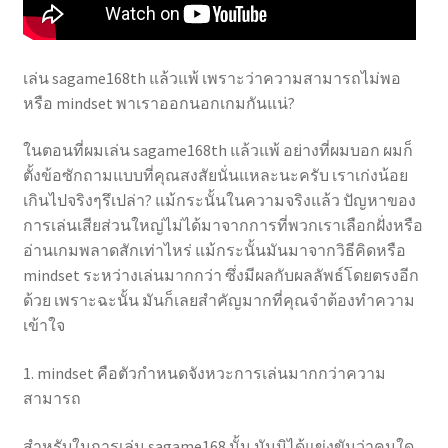
เล่น sagame168th แล้วแพ้ เพราะว่าความสามารถไม่พอ
หรือ mindset พาเราออกนอกเกมกันแน่?
ในตอนที่ผมเล่น sagame168th แล้วแพ้ อย่างที่ผมบอก ผมก็
ตั้งข้อซักถามแบบที่คุณสงสัยนั่นแหละนะครับ เราเก่งน้อย
เกินไปจริงๆรึเปล่า? แม้กระนั้นในความจริงแล้ว ปัญหาของ
การเล่นเสียส่วนใหญ่ไม่ได้มาจากการที่พวกเราเลือกฝั่งหรือ
อ่านเกมพลาดสักเท่าไหร่ แม้กระนั้นมันมาจากวิธีคิดหรือ
mindset ระหว่างเล่นมากกว่า ซึ่งมีผลกับผลลัพธ์โดยตรงอีก
ด้วย เพราะฉะนั้น มันก็เลยสำคัญมากที่คุณจำต้องทำความ
เข้าใจ
1. mindset คือตัวกำหนดจังหวะการเล่นมากกว่าความ
สามารถ
สำหรับในการเล่น sagame168 นั้น มันมิได้แข่งขันว่าคนใด