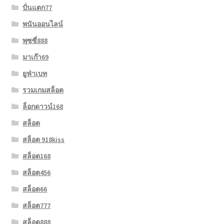
ปั่นแตก77
พนันออนไลน์
พุซซี่888
มาเก๊า69
ยูฟ่าเบท
รวมเกมสล็อต
ล็อกดาวน์168
สล็อต
สล็อต 918kiss
สล็อต168
สล็อต456
สล็อต66
สล็อต777
สล็อต888