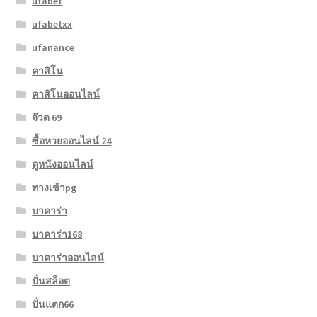
ufabet
ufabetxx
ufanance
คาสิโน
คาสิโนออนไลน์
จ๊วด 69
ซื้อหวยออนไลน์ 24
ดูหนังออนไลน์
ทางเข้าpg
บาคาร่า
บาคาร่า168
บาคาร่าออนไลน์
ปั่นสล็อต
ปั่นแตก66