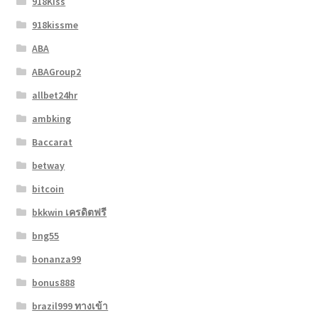
918Kiss
918kissme
ABA
ABAGroup2
allbet24hr
ambking
Baccarat
betway
bitcoin
bkkwin เครดิตฟรี
bng55
bonanza99
bonus888
brazil999 ทางเข้า