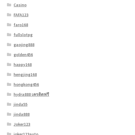
Casino
FAFA123
faro168
fullslotpg
gaojing888
golden456
happy168
hengjing168
hongkong456
hydra888 เครดิตฟรี
jinda55
jinda888
Joker123
joker123auto