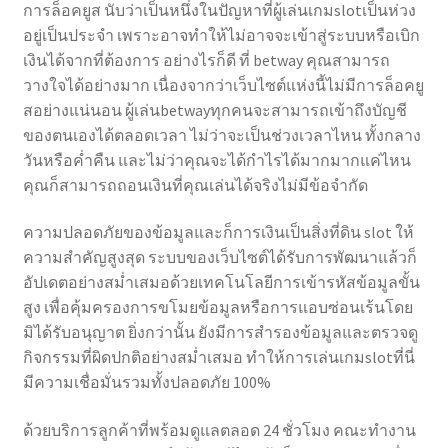
การล็อคยูส นับว่าเป็นหนึ่งในปัญหาที่ผู้เล่นเกมslotเป็นห่วง
อยู่เป็นประจำ เพราะอาจทำให้ไม่อาจจะเข้าสู่ระบบหรือเบิก
เงินได้จากที่ต้องการ อย่างไรก็ดี ที่ betway คุณสามารถ
วางใจได้อย่างมาก เนื่องจากว่าเว็บไซต์แห่งนี้ไม่มีการล็อคยู
สอย่างแน่นอน ผู้เล่นbetwayทุกคนจะสามารถเข้าถึงบัญชี
ของตนเองได้ตลอดเวลา ไม่ว่าจะเป็นช่วงเวลาไหน ทั้งกลาง
วันหรือค่ำคืน และไม่ว่าคุณจะได้กำไรได้มากมากแค่ไหน
คุณก็สามารถถอนเงินที่คุณเล่นได้จริงไม่มีข้อจำกัด
ความปลอดภัยของข้อมูลและก็การเงินเป็นสิ่งที่ดิน slot ให้
ความสำคัญสูงสุด ระบบของเว็บไซต์ได้รับการพัฒนาแล้วก็
อัปเดตอย่างสม่ำเสมอด้วยเทคโนโลยีการเข้ารหัสข้อมูลขั้น
สูง เพื่อคุ้มครองการขโมยข้อมูลหรือการแอบซ่อนเร้นโดย
มิได้รับอนุญาต ยิ่งกว่านั้น ยังมีการสำรองข้อมูลและตรวจดู
กิจกรรมที่ผิดปกติอย่างสม่ำเสมอ ทำให้การเล่นเกมslotที่นี่
มีความเชื่อมั่นรวมทั้งปลอดภัย 100%
ด้วยบริการลูกค้าที่พร้อมดูแลตลอด 24 ชั่วโมง คณะทำงาน