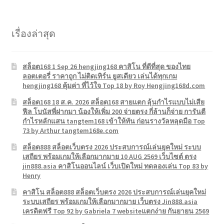
เรื่องล่าสุด
สล็อต168 1 Sep 26 hengjing168 คาสิโน ที่ดีที่สุด ของไทย
ลอตเตอรี่ ราคาถูก ไม่ติดเทิร์น ยูสเดียว เล่นได้ทุกเกม
hengjing168 คุ้มค่า ที่ไว้ใจ Top 18 by Roy Hengjing168d.com
สล็อต168 18 ส.ค. 2026 สล็อต168 สายแตก ลุ้นกำไรแบบไม่เสีย
ฟีล โบนัสพี่ฝากมา น้องให้เพิ่ม 200 จ่ายตรง กี่ล้านก็จ่าย การันตี
กำไรหลักแสน tangtem168 เข้าให้ทัน ก่อนรางวัลหลุดมือ Top
73 by Arthur tangtem168e.com
สล็อต888 สล็อตเว็บตรง 2026 ประสบการณ์เล่นยุคใหม่ ระบบ
เสถียร พร้อมเกมให้เลือกมากมาย 10 AUG 2569 เว็บไซต์ ตรง
jin888.asia คาสิโนออนไลน์ เว็บเปิดใหม่ ทดลองเล่น Top 83 by
Henry
คาสิโน สล็อต888 สล็อตเว็บตรง 2026 ประสบการณ์เล่นยุคใหม่
ระบบเสถียร พร้อมเกมให้เลือกมากมาย เว็บตรง Jin888.asia
เครดิตฟรี Top 92 by Gabriela 7 websiteแตกง่าย กันยายน 2569