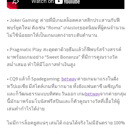
• Joker Gaming: ค่ายที่มีเกมสล็อตคลาสสิกประสานกับฟี
พบร์ยุคใหม่ ดังเช่น “Roma” เกมslotยอดนิยมที่ผู้คนจำนวน
ไม่ใช้น้อยยกให้เป็นเกมแตกง่ายระดับตำนาน
• Pragmatic Play: สะดุดตาด้วยธีมแล้วก็ฟีพบร์สร้างสรรค์
มาพร้อมเกมอย่าง “Sweet Bonanza” ที่มีการคูณรางวัล
สม่ำเสมอ ทำให้มีโอกาสทำเงินสูง
• CQ9 แล้วก็ Spadegaming:
betway
ค่ายเกมมาแรงในฝั่ง
ทวีปเอเชีย มีสไตล์เกมที่มากมาย ทั้งยังแฟนตาซี เผชิญภัย
และก็วัฒนธรรมแบบทิศตะวันออก เกม
betway
จากค่ายกลุ่ม
นี้มักมาพร้อมโบนัสฟรีสปินและก็ตัวคูณรางวัลที่เอื้อให้ผู้
เล่นทำกำไรได้ง่าย
ไม่มีการล็อคยูสแน่ๆ เล่นได้ ถอนได้จริง ไม่มีอันตราย 100%