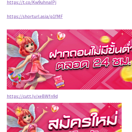
https://t.co/Kw9uhnaIPj
https://shorturl.asia/p1fMF
https://cutt.ly/xeBWfn9d