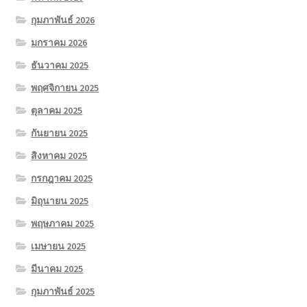
กุมภาพันธ์ 2026
มกราคม 2026
ธันวาคม 2025
พฤศจิกายน 2025
ตุลาคม 2025
กันยายน 2025
สิงหาคม 2025
กรกฎาคม 2025
มิถุนายน 2025
พฤษภาคม 2025
เมษายน 2025
มีนาคม 2025
กุมภาพันธ์ 2025