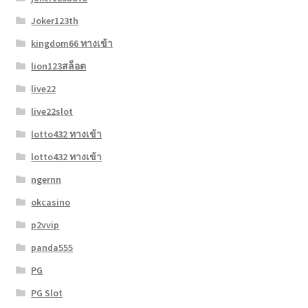
Joker123th
kingdom66 ทางเข้า
lion123สล็อต
live22
live22slot
lotto432 ทางเข้า
lotto432 ทางเข้า
ngernn
okcasino
p2vvip
panda555
PG
PG Slot