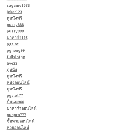
sagame168th
joker123
ดูหนังฟรี
pussy888
pussy888
บาคาร่า168
pgslot
pgheng99
fullslotpg
live22
ดูหนัง
ดูหนังฟรี
หนังออนไลน์
ดูหนังฟรี
pgslot77
ปั่นแตก66
บาคาร่าออนไลน์
punpro777
ซื้อหวยออนไลน์
หวยออนไลน์