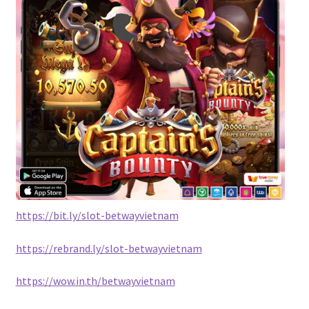
https://bit.ly/slot-betwayvietnam
https://rebrand.ly/slot-betwayvietnam
https://wow.in.th/betwayvietnam