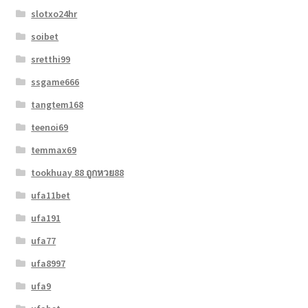
slotxo24hr
soibet
sretthi99
ssgame666
tangtem168
teenoi69
temmax69
tookhuay 88 ถูกหวย88
ufa11bet
ufa191
ufa77
ufa8997
ufa9