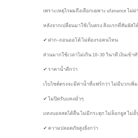
เพราะเหตุไรผมถึงเลือกเฉพาะ ufanance ไม่ผ่า
หลังจากเปลี่ยนมาใช้เว็บตรง สิ่งแรกที่สัมผัส
✔ ฝาก–ถอนออโต้ ไม่ต้องรอคนไหน
ส่วนมากใช้เวลาไม่เกิน 10–30 วินาที เงินเข้
✔ ราคาน้ำดีกว่า
เว็บไซต์ตรงจะมีค่าน้ำที่แฟร์กว่า ไม่มีบวกเพิ
✔ ไม่ปิดรับแทงมั่วๆ
แทงบอลสดได้ลื่น ไม่มีกระตุก ไม่ล็อกยูส ไม่อั้
✔ ความปลอดภัยสูงยิ่งกว่า