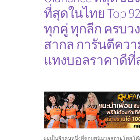
ที่สุดในไทย Top 92
ทุกคู่ ทุกลีก คร
สากล การันตีควา
แทงบอลราคาดีที่สุ
ผมเป็นอีกคนหนึ่งที่ชอบพนันบอลตามโพย โต๊