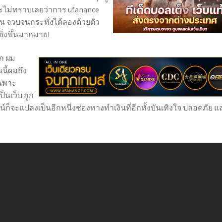
ะไม่ทราบเลยว่าการ ufanance
น จวบจนกระทั่งได้ลองด้วยตัว
ิ่งขึ้นมากมาย!
ตก ผม
นี้ผมถึง
ฉพาะ
็นเว็บ ถูก
จะแปลงเป็นอีกหนึ่งช่องทางทำเงินที่อีกทั้งบันเทิงใจ ปลอดภัย แ