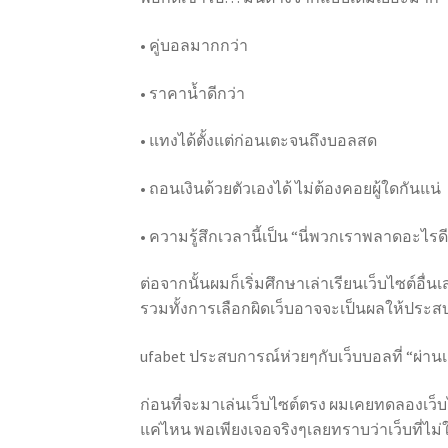
• คู่บอลมากกว่า
• ราคาน้ำดีกว่า
• แทงได้ตั้งแต่ก่อนเตะจนถึงบอลสด
• ถอนเงินด้วยตัวเองได้ ไม่ต้องคอยผู้ใดกันแน่
• ความรู้สึกเวลานี้เป็น “นี่พวกเราพลาดอะไ
ต่อจากนั้นผมก็เริ่มศึกษาเล่าเรียนเว็บไซต์อื่นเ
รวมทั้งการเลือกผิดเว็บอาจจะเป็นผลให้ปร
ufabet ประสบการณ์ห่วยๆกับเว็บบอลที่ “ผ่านเ
ก่อนที่จะมาเล่นเว็บไซต์ตรง ผมเคยทดลองเว็บไซ
แค่ไหน พอเพียงเจอจริงๆเลยทราบว่าเว็บที่ไม่ใ