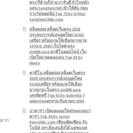
ตรง กี่ล้านก็จ่าย การันตี กำไรหลัก
แสน tangtem168 เข้าให้ทัน ก่อน
รางวัลหลุดมือ Top 73 by Arthur
tangtem168e.com
สล็อต888 สล็อตเว็บตรง 2026
ประสบการณ์เล่นยุคใหม่ ระบบ
เสถียร พร้อมเกมให้เลือกมากมาย
10 AUG 2569 เว็บไซต์ ตรง
jin888.asia คาสิโนออนไลน์ เว็บ
เปิดใหม่ ทดลองเล่น Top 83 by
Henry
คาสิโน สล็อต888 สล็อตเว็บตรง
2026 ประสบการณ์เล่นยุคใหม่
ระบบเสถียร พร้อมเกมให้เลือก
มากมาย เว็บตรง Jin888.asia
เครดิตฟรี Top 92 by Gabriela 7
websiteแตกง่าย กันยายน 2569
บาคาร่า เปิดมุมมองใหม่ของเกมบา
คาร่า Top 34 by Jayne
ษามาก
Sexy168c.com เซียนตัดเซียน รับ
โบนัส 30%ยิ่งเล่นยิ่งได้ แคชแบค