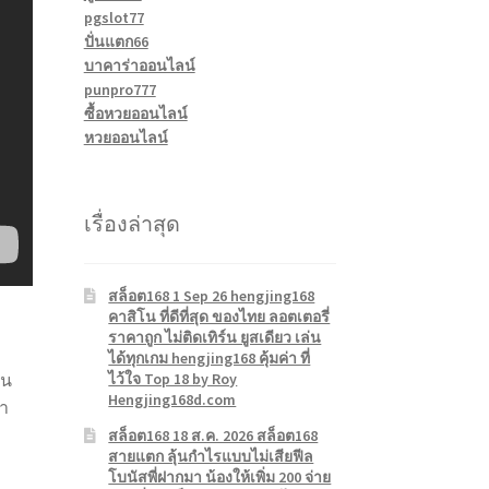
pgslot77
ปั่นแตก66
บาคาร่าออนไลน์
punpro777
ซื้อหวยออนไลน์
หวยออนไลน์
เรื่องล่าสุด
สล็อต168 1 Sep 26 hengjing168
คาสิโน ที่ดีที่สุด ของไทย ลอตเตอรี่
ราคาถูก ไม่ติดเทิร์น ยูสเดียว เล่น
ได้ทุกเกม hengjing168 คุ้มค่า ที่
ไว้ใจ Top 18 by Roy
ัน
Hengjing168d.com
้า
สล็อต168 18 ส.ค. 2026 สล็อต168
สายแตก ลุ้นกำไรแบบไม่เสียฟีล
โบนัสพี่ฝากมา น้องให้เพิ่ม 200 จ่าย