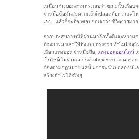
เหมือนกัน บอกตามตรงเลยว่า ขณะนั้นเกือบจ
ผ่านมือถือมันสะดวกแล้วก็ปลอดภัยกว่าแค่ไห
เอง…แล้วก็จะต้องขอบอกเลยว่า ชีวิตง่ายมากย
จากประสบการณ์ที่ผ่านมาอีกทั้งดีและห่วยแ
ต้องการมาเล่าให้ฟังแบบตรงๆว่า ทำไมปัจจุบัน
เลือกแทงบอล ผ่านมือถือ,
แทงบอลออนไลน์
เ
เว็บไซต์ ไม่ผ่านเอเย่นต์, ufanance และควรจะเป
ต้องตามกฎหมาย แค่นั้น การพนันบอลออนไลน์ก็
สร้างกำไรได้จริงๆ