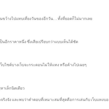
เงินขว้างไปแทบเที่ยงวันของอีกวัน… ทั้งที่ยอดก็ไม่มากเลย
อีกราคาหนึ่ง ซึ่งเสียเปรียบกว่าแบบเห็นได้ชัด
ว็บไซต์บางเว็บจะกระดอนไม่ให้แทง หรือค้างไปเฉยๆ
ัญหาเล็กนิดเดียว
จริงจัง และพบว่าคำตอบที่เหมาะสมที่สุดคือการเล่นกับ เว็บแทงบอ