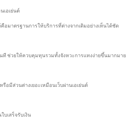
นเอเย่นต์
ได้คือมาตรฐานการให้บริการที่ต่างจากเดิมอย่างเห็นได้ชัด
าทันที ช่วยให้ควบคุมทุนรวมทั้งจังหวะการแทงง่ายขึ้นมากมาย
่มหรือมีส่วนต่างเยอะเหมือนเว็บผ่านเอเย่นต์
นใบเสร็จรับเงิน