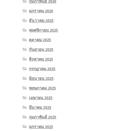
กุมภาพันธ์ 2026
มกราคม 2026
ธันวาคม 2025
พฤศจิกายน 2025
ตุลาคม 2025
กันยายน 2025
สิงหาคม 2025
กรกฎาคม 2025
มิถุนายน 2025
พฤษภาคม 2025
เมษายน 2025
มีนาคม 2025
กุมภาพันธ์ 2025
มกราคม 2025