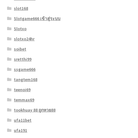
slot168
Slotgame666 เข้าสู่ระบบ
Slotxo
slotxo24hr
soibet
sretthi99
ssgame666
tangtem168
teenoi69
temmax69
tookhuay 88 ถูกหวย88
ufa11bet
ufa191