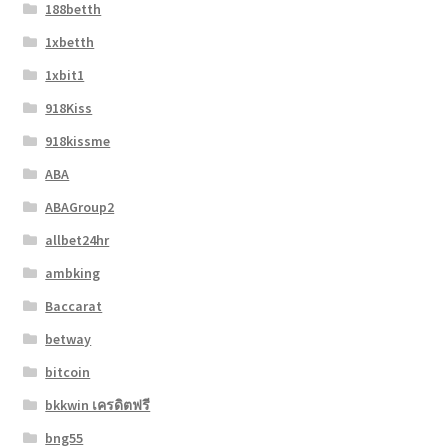
188betth
1xbetth
1xbit1
918Kiss
918kissme
ABA
ABAGroup2
allbet24hr
ambking
Baccarat
betway
bitcoin
bkkwin เครดิตฟรี
bng55