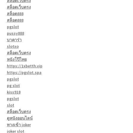
สล็อตเว็บตรง
สล็อตเว็บตรง
สล็อต888
สล็อต888
pgslot
pussy888
บาคาร่า
slotxo
สล็อตเว็บตรง
หนังโป๊ไทย
https://1xbetth.vip
https://pgslot.spa
pgslot
pg slot
kiss918
pgslot
slot
สล็อตเว็บตรง
ดูหนังออนไลน์
ทางเข้า joker
joker slot