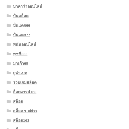
บาคาร่าออนไลน์
ปั่นสล็อต
ปั่นแตก66
ปั่นแตก77
พนันออนไลน์
พุซซี่888
มาเก๊า69
ยูฟ่าเบท
รวมเกมสล็อต
ล็อกดาวน์168
สล็อต
สล็อต 918kiss
สล็อต168