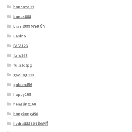
bonanza99
bonus888
brazil999 ทางเข้า
Casino
FAFA123
faro168
fullslotpg
gaojing888
golden456
happy168
hengjing168
hongkong456
hydra888 เครดิตฟรี