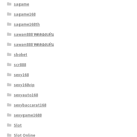
sagame
sagame168
sagame168th
sawan888 ทดลองเล่น
sawan888 ทดลองเล่น
sbobet
scr888
sexy168
sexy168vip
sexyauto168
sexybaccarat168
sexygame1688
Slot
Slot Online