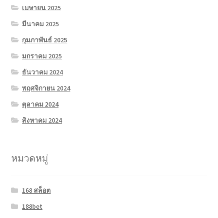
เมษายน 2025
มีนาคม 2025
กุมภาพันธ์ 2025
มกราคม 2025
ธันวาคม 2024
พฤศจิกายน 2024
ตุลาคม 2024
สิงหาคม 2024
หมวดหมู่
168 สล็อต
188bet