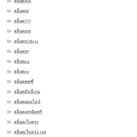
สล็อต456
สล็อต66
สล็อต777
สล็อต888
สล็อต918kiss
สล็อต99
สล็อตpg
สล็อตxo
สล็อตพุซซี่
สล็อตมันนี่เกม
สล็อตออนไลน์
สล็อตเครดิตฟรี
สล็อตเว็บตรง
สล็อตเว็บตรง 168