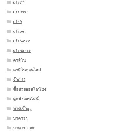
ufa77
ufa8997
ufa9
ufabet
ufabetxx
ufanance
คาสิโน
คาสิโนออนไลน์
จ๊วด 69
ซื้อหวยออนไลน์ 24
ดูหนังออนไลน์
ทางเข้าpg
บาคาร่า
บาคาร่า168