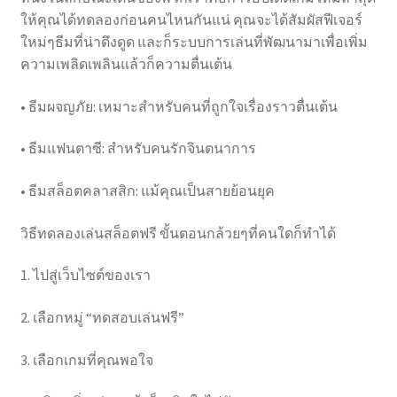
ให้คุณได้ทดลองก่อนคนไหนกันแน่ คุณจะได้สัมผัสฟีเจอร์
ใหม่ๆธีมที่น่าดึงดูด และก็ระบบการเล่นที่พัฒนามาเพื่อเพิ่ม
ความเพลิดเพลินแล้วก็ความตื่นเต้น
• ธีมผจญภัย: เหมาะสำหรับคนที่ถูกใจเรื่องราวตื่นเต้น
• ธีมแฟนตาซี: สำหรับคนรักจินตนาการ
• ธีมสล็อตคลาสสิก: แม้คุณเป็นสายย้อนยุค
วิธีทดลองเล่นสล็อตฟรี ขั้นตอนกล้วยๆที่คนใดก็ทำได้
1. ไปสู่เว็บไซต์ของเรา
2. เลือกหมู่ “ทดสอบเล่นฟรี”
3. เลือกเกมที่คุณพอใจ