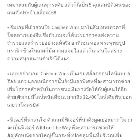
เหมาะสมกับผู้เล่นทุกระดับ แล้วก็นี่เป็น 5 คุณสมบัติเด่นของ
เกมดังประจำ สล็อต168
• ธีมเกมที่เย้ายวนใจ: Caishen Wins มาในธีมเทพเทวดาที่
โชคลาภของจีน ซึ่งตัวเกมจะให้บรรยากาศแห่งความ
ร่ำรวยและร่ำรวยอย่างแท้จริง อาทิเช่น ทอง พระพุทธรูป
กราฟิกข้างในเกมก็มีความแจ่มใสแล้วก็น่าสนใจ สร้าง
ความสนุกสนานร่าเริงได้แน่ๆ
• แบบอย่างเกม: Caishen Wins เป็นเกมสล็อตออนไลน์แบบ 6
รีล 5 แถว นอกเหนือจากนั้นยังมีแถวพิเศษที่จะสามารถช่วย
เพิ่มโอกาสสำหรับในการชนะเงินรางวัลให้กับผู้เล่นได้อีก
ด้วย ตัวเกมมีไลน์พนันที่ชนะมากถึง 32,400 ไลน์เดิมพัน บอก
เลยว่าโคตรปัง!
• ฟีเจอร์ที่น่าสนใจ: ตัวเกมมีฟีเจอร์ที่น่าดึงดูดเยอะมาก ไม่ว่า
จะเป็นฟีเจอร์ Wild on The Way ที่จะสามารถช่วยให้
สัญลักษณ์ขยายใหญ่ขึ้นกระทั่งปกคลุมพื้นที่บริเวณเพิ่ม