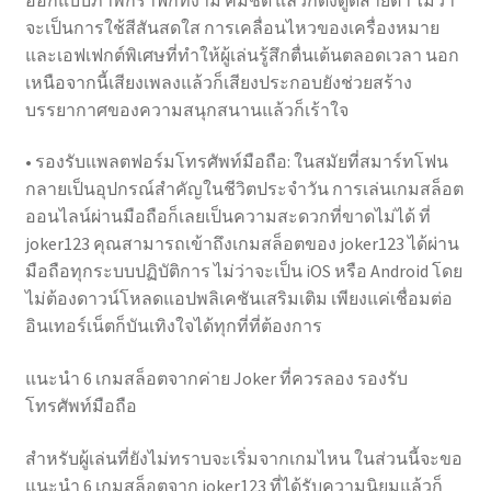
จะเป็นการใช้สีสันสดใส การเคลื่อนไหวของเครื่องหมาย
และเอฟเฟกต์พิเศษที่ทำให้ผู้เล่นรู้สึกตื่นเต้นตลอดเวลา นอก
เหนือจากนี้เสียงเพลงแล้วก็เสียงประกอบยังช่วยสร้าง
บรรยากาศของความสนุกสนานแล้วก็เร้าใจ
• รองรับแพลตฟอร์มโทรศัพท์มือถือ: ในสมัยที่สมาร์ทโฟน
กลายเป็นอุปกรณ์สำคัญในชีวิตประจำวัน การเล่นเกมสล็อต
ออนไลน์ผ่านมือถือก็เลยเป็นความสะดวกที่ขาดไม่ได้ ที่
joker123 คุณสามารถเข้าถึงเกมสล็อตของ joker123 ได้ผ่าน
มือถือทุกระบบปฏิบัติการ ไม่ว่าจะเป็น iOS หรือ Android โดย
ไม่ต้องดาวน์โหลดแอปพลิเคชันเสริมเติม เพียงแค่เชื่อมต่อ
อินเทอร์เน็ตก็บันเทิงใจได้ทุกที่ที่ต้องการ
แนะนำ 6 เกมสล็อตจากค่าย Joker ที่ควรลอง รองรับ
โทรศัพท์มือถือ
สำหรับผู้เล่นที่ยังไม่ทราบจะเริ่มจากเกมไหน ในส่วนนี้จะขอ
แนะนำ 6 เกมสล็อตจาก joker123 ที่ได้รับความนิยมแล้วก็