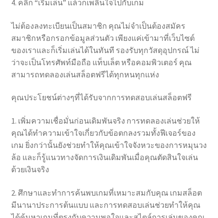
4. คลิก “เริ่มเล่น” แล้วก็เพลินใจไปกับเกม
ไม่ต้องลงทะเบียนเป็นสมาชิก คุณไม่จำเป็นต้องสมัคร
สมาชิกหรือกรอกข้อมูลส่วนตัว เพียงแค่เข้ามาที่เว็บไซต์
ของเราและก็เริ่มเล่นได้ในทันที รองรับทุกวัสดุอุปกรณ์ ไม่
ว่าจะเป็นโทรศัพท์มือถือ แท็บเล็ต หรือคอมพิวเตอร์ คุณ
สามารถทดลองเล่นสล็อตฟรีได้ทุกหนทุกแห่ง
คุณประโยชน์ต่างๆที่ได้รับจากการทดสอบเล่นสล็อตฟรี
1. เพิ่มความเชื่อมั่นก่อนเดิมพันจริง การทดลองเล่นช่วยให้
คุณได้ทำความเข้าใจเกี่ยวกับข้อตกลงรวมทั้งฟีเจอร์ของ
เกม ยิ่งกว่านั้นยังช่วยทำให้คุณเข้าใจจังหวะของการหมุนวง
ล้อ และก็รู้แนวทางจัดการเงินเดิมพันเมื่อคุณตัดสินใจเล่น
ด้วยเงินจริง
2. ศึกษาและทำการค้นพบเกมที่เหมาะสมกับคุณ เกมสล็อต
มีนานาประการต้นแบบ และการทดสอบเล่นช่วยทำให้คุณ
ได้ค้นหาเกมที่ตรงกับความพอใจและสไตล์การเล่นของคุณ