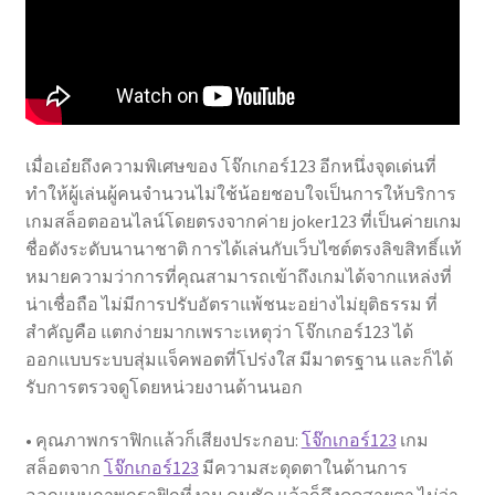
เมื่อเอ๋ยถึงความพิเศษของ โจ๊กเกอร์123 อีกหนึ่งจุดเด่นที่
ทำให้ผู้เล่นผู้คนจำนวนไม่ใช้น้อยชอบใจเป็นการให้บริการ
เกมสล็อตออนไลน์โดยตรงจากค่าย joker123 ที่เป็นค่ายเกม
ชื่อดังระดับนานาชาติ การได้เล่นกับเว็บไซต์ตรงลิขสิทธิ์แท้
หมายความว่าการที่คุณสามารถเข้าถึงเกมได้จากแหล่งที่
น่าเชื่อถือ ไม่มีการปรับอัตราแพ้ชนะอย่างไม่ยุติธรรม ที่
สำคัญคือ แตกง่ายมากเพราะเหตุว่า โจ๊กเกอร์123 ได้
ออกแบบระบบสุ่มแจ็คพอตที่โปร่งใส มีมาตรฐาน และก็ได้
รับการตรวจดูโดยหน่วยงานด้านนอก
• คุณภาพกราฟิกแล้วก็เสียงประกอบ:
โจ๊กเกอร์123
เกม
สล็อตจาก
โจ๊กเกอร์123
มีความสะดุดตาในด้านการ
ออกแบบภาพกราฟิกที่งาม คมชัด แล้วก็ดึงดูดสายตา ไม่ว่า