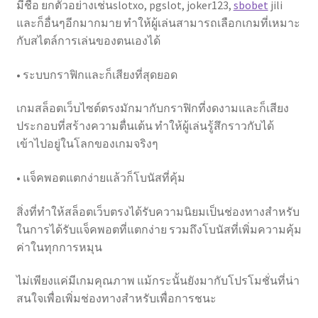
มีชื่อ ยกตัวอย่างเช่นslotxo, pgslot, joker123,
sbobet
jili
และก็อื่นๆอีกมากมาย ทำให้ผู้เล่นสามารถเลือกเกมที่เหมาะ
กับสไตล์การเล่นของตนเองได้
• ระบบกราฟิกและก็เสียงที่สุดยอด
เกมสล็อตเว็บไซต์ตรงมักมากับกราฟิกที่งดงามและก็เสียง
ประกอบที่สร้างความตื่นเต้น ทำให้ผู้เล่นรู้สึกราวกับได้
เข้าไปอยู่ในโลกของเกมจริงๆ
• แจ็คพอตแตกง่ายแล้วก็โบนัสที่คุ้ม
สิ่งที่ทำให้สล็อตเว็บตรงได้รับความนิยมเป็นช่องทางสำหรับ
ในการได้รับแจ็คพอตที่แตกง่าย รวมถึงโบนัสที่เพิ่มความคุ้ม
ค่าในทุกการหมุน
ไม่เพียงแค่มีเกมคุณภาพ แม้กระนั้นยังมากับโปรโมชั่นที่น่า
สนใจเพื่อเพิ่มช่องทางสำหรับเพื่อการชนะ