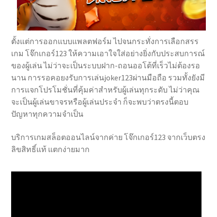
ตั้งแต่การออกแบบแพลตฟอร์ม ไปจนกระทั่งการเลือกสรร
เกม โจ๊กเกอร์123 ให้ความเอาใจใส่อย่างยิ่งกับประสบการณ์
ของผู้เล่น ไม่ว่าจะเป็นระบบฝาก-ถอนออโต้ที่เร็วไม่ต้องรอ
นาน การรอคอยงรับการเล่นjoker123ผ่านมือถือ รวมทั้งยังมี
การแจกโปรโมชั่นที่คุ้มค่าสำหรับผู้เล่นทุกระดับ ไม่ว่าคุณ
จะเป็นผู้เล่นขาจรหรือผู้เล่นประจำ ก็จะพบว่าตรงนี้ตอบ
ปัญหาทุกความจำเป็น
บริการเกมสล็อตออนไลน์จากค่าย โจ๊กเกอร์123 จากเว็บตรง
ลิขสิทธิ์แท้ แตกง่ายมาก