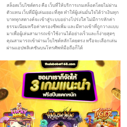
สล็อตเว็บไซต์ตรง คือ เว็บที่ให้บริการเกมสล็อตโดยไม่ผ่าน
ตัวแทน เว็บที่มีผู้เล่นเยอะที่สุด ทำให้ผู้เล่นมั่นใจได้ว่าเงินทุก
บาททุกสตางค์จะเข้าสู่ระบบอย่างโปร่งใส ไม่มีการหักค่า
ธรรมเนียมหรือค่าครองชีพเพิ่ม และมีทางเข้าที่ถูกวางแบบ
มาเพื่อผู้เล่นสามารถเข้าใช้งานได้อย่างเร็วและก็ง่ายสุดๆ
คุณสามารถเข้าผ่านเว็บไซต์หลักโดยตรง หรือจะเลือกเล่น
ผ่านแอปพลิเคชันบนโทรศัพท์มือถือก็ได้