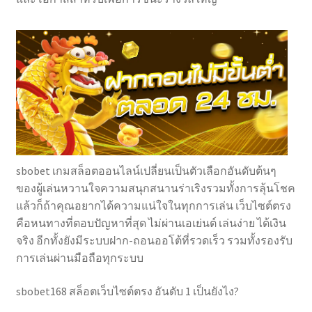
sbobet เกมสล็อตออนไลน์เปลี่ยนเป็นตัวเลือกอันดับต้นๆ
ของผู้เล่นหวานใจความสนุกสนานร่าเริงรวมทั้งการลุ้นโชค
แล้วก็ถ้าคุณอยากได้ความแน่ใจในทุกการเล่น เว็บไซต์ตรง
คือหนทางที่ตอบปัญหาที่สุด ไม่ผ่านเอเย่นต์ เล่นง่าย ได้เงิน
จริง อีกทั้งยังมีระบบฝาก-ถอนออโต้ที่รวดเร็ว รวมทั้งรองรับ
การเล่นผ่านมือถือทุกระบบ
sbobet168 สล็อตเว็บไซต์ตรง อันดับ 1 เป็นยังไง?