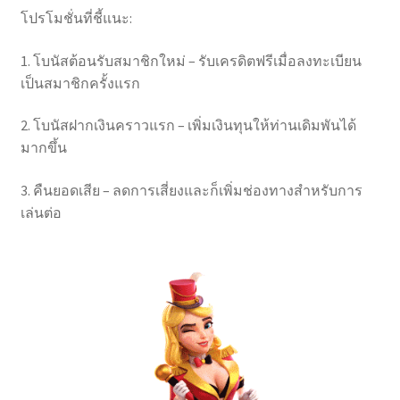
โปรโมชั่นที่ชี้แนะ:
1. โบนัสต้อนรับสมาชิกใหม่ – รับเครดิตฟรีเมื่อลงทะเบียน
เป็นสมาชิกครั้งแรก
2. โบนัสฝากเงินคราวแรก – เพิ่มเงินทุนให้ท่านเดิมพันได้
มากขึ้น
3. คืนยอดเสีย – ลดการเสี่ยงและก็เพิ่มช่องทางสำหรับการ
เล่นต่อ