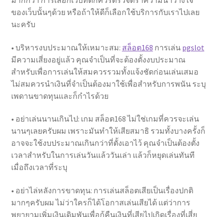
ของเว็บนั้นๆด้วย หรือถ้าให้ดีก็เลือกใช้บริการกับเราไปเลย
นะครับ
• บริหารงบประมาณให้เหมาะสม:
สล็อต168
การเล่น
pgslot
มีความเสี่ยงอยู่แล้ว คุณจำเป็นที่จะต้องตั้งงบประมาณ
สำหรับเพื่อการเล่นให้สมควรรวมทั้งแจ้งชัดก่อนเล่นเสมอ
ไม่สมควรนำเงินที่จำเป็นต้องมาใช้เพื่อสำหรับการพนัน ระบุ
เพดานขาดทุนและก็กำไรด้วย
• อย่าเล่นนานเกินไป: เกม สล็อต168 ไม่ใช่เกมที่ควรจะเล่น
นานๆเลยครับผม เพราะมันทำให้เสียสมาธิ รวมทั้งบางครั้งก็
อาจจะใช้งบประมาณเกินกว่าที่ตั้งเอาไว้ คุณจำเป็นต้องตั้ง
เวลาสำหรับในการเล่นวันแล้ววันเล่า แล้วก็หยุดเล่นทันที
เมื่อถึงเวลาที่ระบุ
• อย่าไล่หลังการขาดทุน: การเล่นสล็อตเสียเป็นเรื่องปกติ
มากๆครับผม ไม่ว่าใครก็ได้โอกาสเล่นเสียได้ แต่ว่าการ
พยายามเพิ่มเงินเดิมพันเพื่อกู้คืนเงินที่เสียไปเกิดเรื่องที่เสี่ย