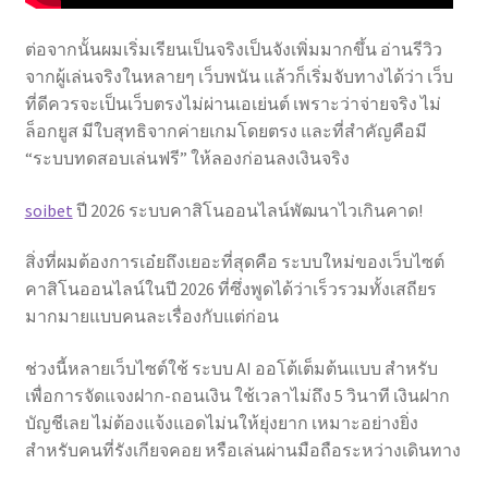
ต่อจากนั้นผมเริ่มเรียนเป็นจริงเป็นจังเพิ่มมากขึ้น อ่านรีวิว
จากผู้เล่นจริงในหลายๆ เว็บพนัน แล้วก็เริ่มจับทางได้ว่า เว็บ
ที่ดีควรจะเป็นเว็บตรงไม่ผ่านเอเย่นต์ เพราะว่าจ่ายจริง ไม่
ล็อกยูส มีใบสุทธิจากค่ายเกมโดยตรง และที่สำคัญคือมี
“ระบบทดสอบเล่นฟรี” ให้ลองก่อนลงเงินจริง
soibet
ปี 2026 ระบบคาสิโนออนไลน์พัฒนาไวเกินคาด!
สิ่งที่ผมต้องการเอ๋ยถึงเยอะที่สุดคือ ระบบใหม่ของเว็บไซต์
คาสิโนออนไลน์ในปี 2026 ที่ซึ่งพูดได้ว่าเร็วรวมทั้งเสถียร
มากมายแบบคนละเรื่องกับแต่ก่อน
ช่วงนี้หลายเว็บไซต์ใช้ ระบบ AI ออโต้เต็มต้นแบบ สำหรับ
เพื่อการจัดแจงฝาก-ถอนเงิน ใช้เวลาไม่ถึง 5 วินาที เงินฝาก
บัญชีเลย ไม่ต้องแจ้งแอดไม่นให้ยุ่งยาก เหมาะอย่างยิ่ง
สำหรับคนที่รังเกียจคอย หรือเล่นผ่านมือถือระหว่างเดินทาง