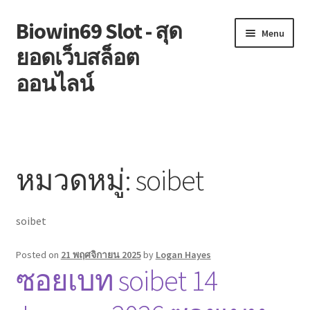
Biowin69 Slot - สุด
Skip
Skip
Menu
to
to
ยอดเว็บสล็อต
navigation
content
ออนไลน์
หน้าแรก
Blog
หมวดหมู่:
soibet
Contact
soibet
Welcome to the family!
Posted on
21 พฤศจิกายน 2025
by
Logan Hayes
ซอยเบท soibet 14