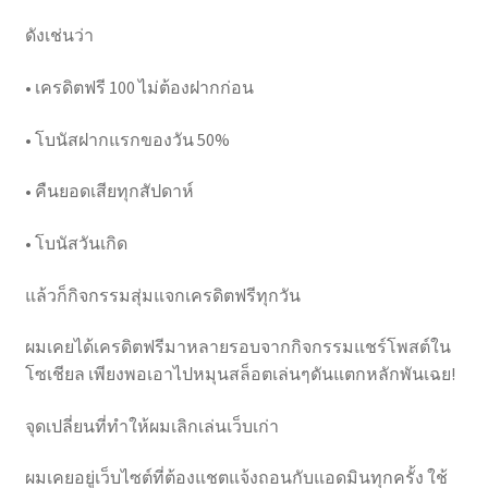
ดังเช่นว่า
• เครดิตฟรี 100 ไม่ต้องฝากก่อน
• โบนัสฝากแรกของวัน 50%
• คืนยอดเสียทุกสัปดาห์
• โบนัสวันเกิด
แล้วก็กิจกรรมสุ่มแจกเครดิตฟรีทุกวัน
ผมเคยได้เครดิตฟรีมาหลายรอบจากกิจกรรมแชร์โพสต์ใน
โซเชียล เพียงพอเอาไปหมุนสล็อตเล่นๆดันแตกหลักพันเฉย!
จุดเปลี่ยนที่ทำให้ผมเลิกเล่นเว็บเก่า
ผมเคยอยู่เว็บไซต์ที่ต้องแชตแจ้งถอนกับแอดมินทุกครั้ง ใช้