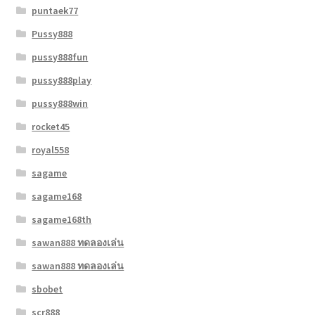
puntaek77
Pussy888
pussy888fun
pussy888play
pussy888win
rocket45
royal558
sagame
sagame168
sagame168th
sawan888 ทดลองเล่น
sawan888 ทดลองเล่น
sbobet
scr888