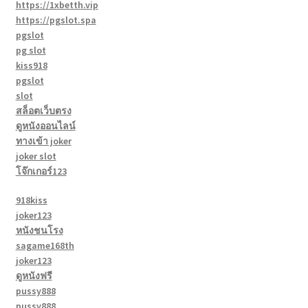
https://1xbetth.vip
https://pgslot.spa
pgslot
pg slot
kiss918
pgslot
slot
สล็อตเว็บตรง
ดูหนังออนไลน์
ทางเข้า joker
joker slot
โจ๊กเกอร์123
918kiss
joker123
หนังชนโรง
sagame168th
joker123
ดูหนังฟรี
pussy888
pussy888