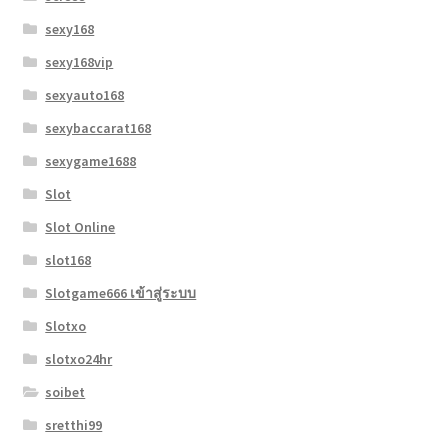
sexy168
sexy168vip
sexyauto168
sexybaccarat168
sexygame1688
Slot
Slot Online
slot168
Slotgame666 เข้าสู่ระบบ
Slotxo
slotxo24hr
soibet
sretthi99