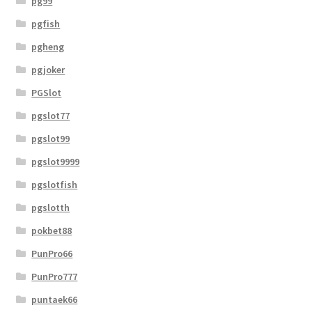
pg99
pgfish
pgheng
pgjoker
PGSlot
pgslot77
pgslot99
pgslot9999
pgslotfish
pgslotth
pokbet88
PunPro66
PunPro777
puntaek66