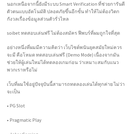
นอกเหนือจากนี้ยังมีระบบ Smart Verification ที่ช่วยการันตี
ตัวตนแบบอัตโนมัติ ปลอดภัยขึ้นอีกขั้น ทำให้ไม่ต้องวิตก
กังวลเรื่องข้อมูลส่วนตัวรั่วไหล
soibet ทดสอบเล่นฟรี ไม่ต้องสมัคร ฟีพบร์ที่ผมถูกใจที่สุด
อย่างหนึ่งที่ผมมีความคิดว่า เว็บไซต์พนันยุคสมัยใหม่ควร
จะมี คือโหมด ทดสอบเล่นฟรี (Demo Mode) เนื่องจากมัน
ช่วยให้ผู้เล่นใหม่ได้ทดลองเกมก่อน ว่าเหมาะสมกับแนว
พวกเราหรือไม่
เว็บที่ผมใช้อยู่ปัจจุบันนี้สามารถทดลองเล่นได้ทุกค่าย ไม่ว่า
จะเป็น
• PG Slot
• Pragmatic Play