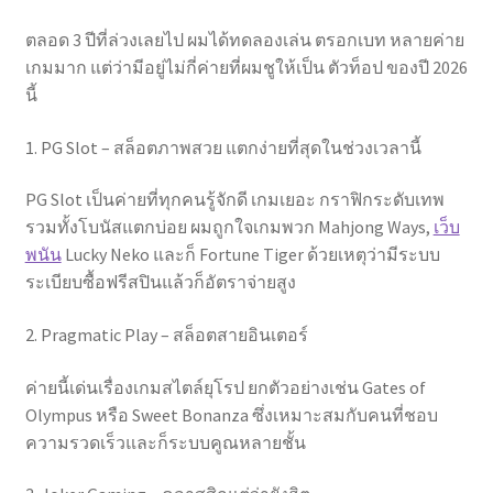
ตลอด 3 ปีที่ล่วงเลยไป ผมได้ทดลองเล่น ตรอกเบท หลายค่าย
เกมมาก แต่ว่ามีอยู่ไม่กี่ค่ายที่ผมชูให้เป็น ตัวท็อป ของปี 2026
นี้
1. PG Slot – สล็อตภาพสวย แตกง่ายที่สุดในช่วงเวลานี้
PG Slot เป็นค่ายที่ทุกคนรู้จักดี เกมเยอะ กราฟิกระดับเทพ
รวมทั้งโบนัสแตกบ่อย ผมถูกใจเกมพวก Mahjong Ways,
เว็บ
พนัน
Lucky Neko และก็ Fortune Tiger ด้วยเหตุว่ามีระบบ
ระเบียบซื้อฟรีสปินแล้วก็อัตราจ่ายสูง
2. Pragmatic Play – สล็อตสายอินเตอร์
ค่ายนี้เด่นเรื่องเกมสไตล์ยุโรป ยกตัวอย่างเช่น Gates of
Olympus หรือ Sweet Bonanza ซึ่งเหมาะสมกับคนที่ชอบ
ความรวดเร็วและก็ระบบคูณหลายชั้น