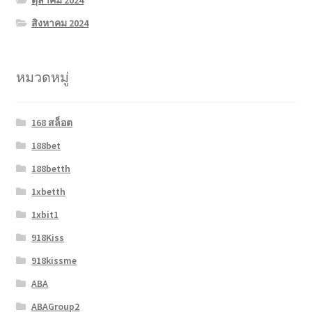
สิงหาคม 2024
หมวดหมู่
168 สล็อต
188bet
188betth
1xbetth
1xbit1
918Kiss
918kissme
ABA
ABAGroup2