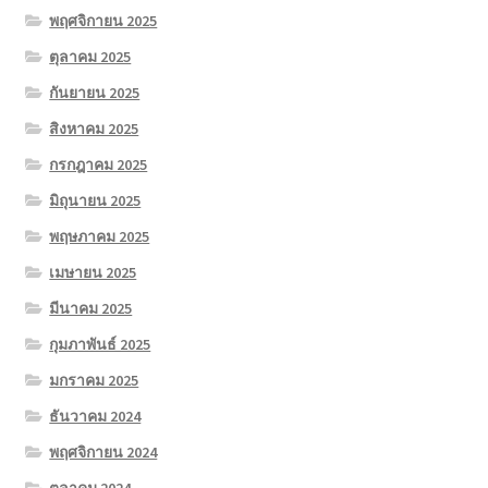
พฤศจิกายน 2025
ตุลาคม 2025
กันยายน 2025
สิงหาคม 2025
กรกฎาคม 2025
มิถุนายน 2025
พฤษภาคม 2025
เมษายน 2025
มีนาคม 2025
กุมภาพันธ์ 2025
มกราคม 2025
ธันวาคม 2024
พฤศจิกายน 2024
ตุลาคม 2024