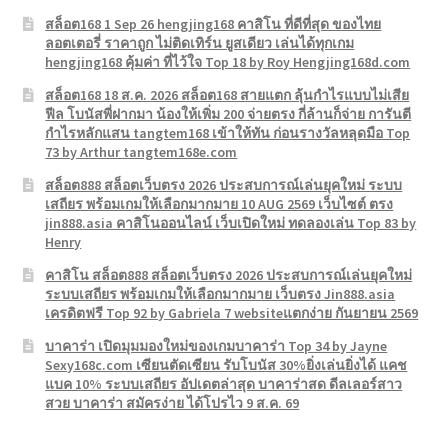
สล็อต168 1 Sep 26 hengjing168 คาสิโน ที่ดีที่สุด ของไทย
ลอตเตอรี่ ราคาถูก ไม่ติดเทิร์น ยูสเดียว เล่นได้ทุกเกม
hengjing168 คุ้มค่า ที่ไว้ใจ Top 18 by Roy Hengjing168d.com
สล็อต168 18 ส.ค. 2026 สล็อต168 สายแตก ลุ้นกำไรแบบไม่เสีย
ฟีล โบนัสพี่ฝากมา น้องให้เพิ่ม 200 จ่ายตรง กี่ล้านก็จ่าย การันตี
กำไรหลักแสน tangtem168 เข้าให้ทัน ก่อนรางวัลหลุดมือ Top
73 by Arthur tangtem168e.com
สล็อต888 สล็อตเว็บตรง 2026 ประสบการณ์เล่นยุคใหม่ ระบบ
เสถียร พร้อมเกมให้เลือกมากมาย 10 AUG 2569 เว็บไซต์ ตรง
jin888.asia คาสิโนออนไลน์ เว็บเปิดใหม่ ทดลองเล่น Top 83 by
Henry
คาสิโน สล็อต888 สล็อตเว็บตรง 2026 ประสบการณ์เล่นยุคใหม่
ระบบเสถียร พร้อมเกมให้เลือกมากมาย เว็บตรง Jin888.asia
เครดิตฟรี Top 92 by Gabriela 7 websiteแตกง่าย กันยายน 2569
บาคาร่า เปิดมุมมองใหม่ของเกมบาคาร่า Top 34 by Jayne
Sexy168c.com เซียนตัดเซียน รับโบนัส 30%ยิ่งเล่นยิ่งได้ แคช
แบค 10% ระบบเสถียร อัปเดตล่าสุด บาคาร่าสด ดีลเลอร์สาว
สวย บาคาร่า สมัครง่าย ได้โปรไว 9 ส.ค. 69