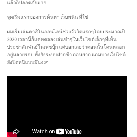
แล้วก็ปลอดภัยมาก
จุดเริ่มแรกของการค้นหา เว็บพนัน ที่ใช่
ผมเริ่มเล่นคาสิโนออนไลน์ช่วงวัววิดแรกๆโดยประมาณปี
2020 เวลานี้ก็แค่ทดลองเล่นขำๆในเว็บไซต์เล็กๆที่เห็น
ประชาสัมพันธ์ในเฟซบุ๊ก แต่บอกเลยว่าตอนนั้นโดนหลอก
อยู่หลายรอบ ทั้งยังระบบฝากช้า ถอนยาก แถมบางเว็บไซต์
ยังปิดหนีแบบมึนงงๆ