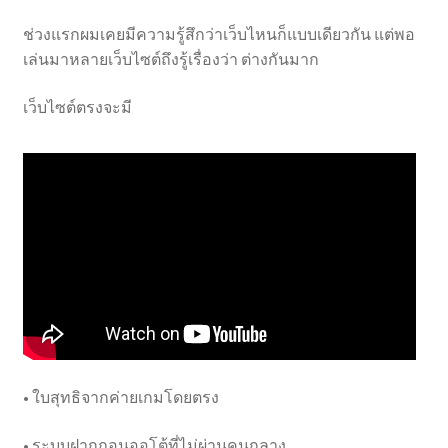
ช่วงแรกผมเคยมีความรู้สึกว่าเว็บไหนก็แบบเดียวกัน แต่พอ
เล่นมาหลายเว็บไซต์ถึงรู้เรื่องว่า ต่างกันมาก
เว็บไซต์ตรงจะมี
• ใบสุทธิจากค่ายเกมโดยตรง
• ระบบฝากถอนออโต้ที่ไม่ผ่านคนกลาง