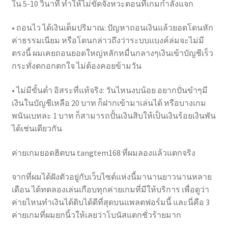
ใน 5-10 วินาที ทำให้ไม่ขัดจังหวะตอนที่เกมกำลังแจก
• ถอนไว ได้เงินเต็มปริมาณ: ปัญหาถอนเงินแล้วยอดโดนหัก
ค่าธรรมเนียม หรือโดนกล่าวถึงว่าระบบแบงค์ล่มจะไม่มี
ตรงนี้ ผมเคยถอนยอดใหญ่หลักหมื่นกลางๆเงินเข้าบัญชีเร็ว
กระทั่งตกอกตกใจ ไม่ต้องคอยข้ามวัน
• ไม่มีขั้นต่ำ อิสระที่แท้จริง: วันไหนงบน้อย อยากปั่นขำๆมี
เงินในบัญชีเหลือ 20 บาท ก็ฝากเข้ามาเล่นได้ หรือบางเกม
พนันเบทละ 1 บาท ก็สามารถปั้นเงินสิบให้เป็นเงินร้อยเงินพัน
ได้เช่นเดียวกัน
ค่ายเกมยอดฮิตบน tangtem168 ที่ผมลองแล้วแตกจริง
จากที่ผมได้ฝังตัวอยู่กับเว็บไซต์แห่งนี้มานานยาวนานหลาย
เดือน ได้ทดลองเล่นเกือบทุกค่ายเกมที่มีให้บริการ เพื่อดูว่า
ค่ายไหนทำเงินได้ดิบได้ดีที่สุดบนแพลตฟอร์มนี้ และนี่คือ 3
ค่ายเกมที่ผมยกนิ้วให้เลยว่าโบนัสแตกชั่วร้ายมาก