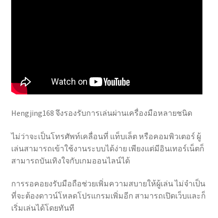
Hengjing168 จึงรองรับการเล่นผ่านเครื่องมือหลายชนิด
ไม่ว่าจะเป็นโทรศัพท์เคลื่อนที่ แท็บเล็ต หรือคอมพิวเตอร์ ผู้
เล่นสามารถเข้าใช้งานระบบได้ง่าย เพียงแต่มีอินเทอร์เน็ตก็
สามารถบันเทิงใจกับเกมออนไลน์ได้
การรอคอยงรับมือถือช่วยเพิ่มความสบายให้ผู้เล่น ไม่จำเป็น
ที่จะต้องดาวน์โหลดโปรแกรมเพิ่มอีก สามารถเปิดเว็บและก็
เริ่มเล่นได้โดยทันที