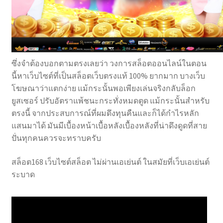
ซึ่งจำต้องบอกตามตรงเลยว่า วงการสล็อตออนไลน์ในตอน
นี้หาเว็บไซต์ที่เป็นสล็อตเว็บตรงแท้ 100% ยากมาก บางเว็บ
โฆษณาว่าแตกง่าย แม้กระนั้นพอเพียงเล่นจริงกลับล็อก
ยูสเซอร์ ปรับอัตราแพ้ชนะกระทั่งหมดตูด แม้กระนั้นสำหรับ
ตรงนี้ จากประสบการณ์ที่ผมดึงทุนคืนและก็ได้กำไรหลัก
แสนมาได้ มันมีเบื้องหน้าเบื้อหลังเบื้องหลังที่น่าดึงดูดที่สาย
ปั่นทุกคนควรจะทราบครับ
สล็อต168 เว็บไซต์สล็อต ไม่ผ่านเอเย่นต์ ในสมัยที่เว็บเอเย่นต์
ระบาด