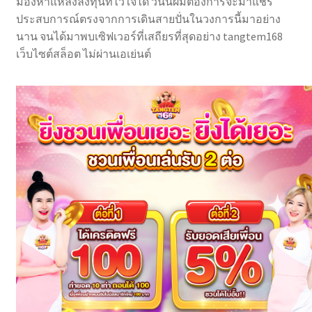
มองหาแหล่งลงทุนที่ไว้ใจได้ วันนี้ผมต้องการจะมาแชร์
ประสบการณ์ตรงจากการเดินสายปั่นในวงการนี้มาอย่าง
นาน จนได้มาพบเซิฟเวอร์ที่เสถียรที่สุดอย่าง tangtem168
เว็บไซต์สล็อต ไม่ผ่านเอเย่นต์