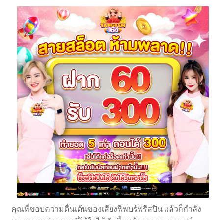
คุณที่ชอบความตื่นเต้นของเสียงฟีพบร์ฟรีสปิน แล้วก็กำลัง