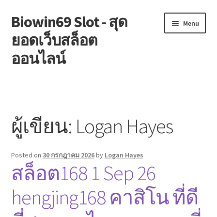
Biowin69 Slot - สุด
Skip
Skip
Menu
to
to
ยอดเว็บสล็อต
navigation
content
ออนไลน์
หน้าแรก
Blog
ผู้เขียน:
Logan Hayes
Contact
Posted on
30 กรกฎาคม 2026
by
Logan Hayes
Welcome to the family!
สล็อต168 1 Sep 26
hengjing168 คาสิโน ที่ดี