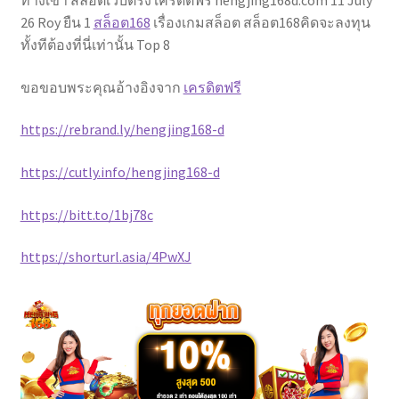
ทางเข้า สล็อตเว็บตรง เครดิตฟรี hengjing168d.com 11 July
26 Roy ยืน 1
สล็อต168
เรื่องเกมสล็อต สล็อต168คิดจะลงทุน
ทั้งทีต้องที่นี่เท่านั้น Top 8
ขอขอบพระคุณอ้างอิงจาก
เครดิตฟรี
https://rebrand.ly/hengjing168-d
https://cutly.info/hengjing168-d
https://bitt.to/1bj78c
https://shorturl.asia/4PwXJ