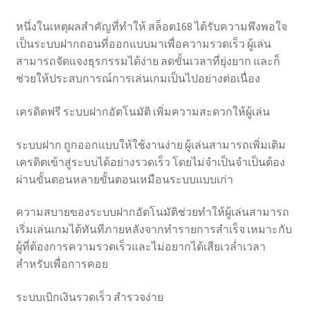
หนึ่งในเหตุผลสำคัญที่ทำให้ สล็อต168 ได้รับความพึงพอใจ
เป็นระบบฝากถอนที่ออกแบบมาเพื่อความรวดเร็ว ผู้เล่น
สามารถจัดแจงธุรกรรมได้ง่าย ลดขั้นเวลาที่ยุ่งยาก และก็
ช่วยให้ประสบการณ์การเล่นเกมเป็นไปอย่างต่อเนื่อง
เครดิตฟรี ระบบฝากอัตโนมัติ เพิ่มความสะดวกให้ผู้เล่น
ระบบฝาก ถูกออกแบบให้ใช้งานง่าย ผู้เล่นสามารถเพิ่มเติม
เครดิตเข้าสู่ระบบได้อย่างรวดเร็ว โดยไม่จำเป็นจำเป็นต้อง
ผ่านขั้นตอนหลายขั้นตอนเหมือนระบบแบบเก่า
ความสบายของระบบฝากอัตโนมัติช่วยทำให้ผู้เล่นสามารถ
เริ่มเล่นเกมได้ทันทีภายหลังจากทำรายการสำเร็จ เหมาะกับ
ผู้ที่ต้องการความรวดเร็วและไม่อยากได้เสียเวล่ำเวลา
สำหรับเพื่อการคอย
ระบบเบิกเงินรวดเร็ว สำรวจง่าย