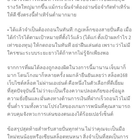
รางวัลใหญ่มากขึ้น แม้กระนั้นจำต้องอ่านข้อจำกัดทำเทิร์น
ให้ดี ซึ่งตรงนี้ทำเทิร์นต่ำมากมาย
• ได้แล้วจำเป็นต้องถอนในทันที: กฎเหล็กของสายปั่นคือ เมื่อ
ได้กำไรได้ตามเป้าหมายที่ตั้งไว้แล้ว (ได้แก่ ตั้งเป้าผลกำไร 2
เท่าของทุน) ให้กดถอนในทันที อย่าฝืนเล่นต่อ เพราะว่าไม่มี
ใครชนะระบบระยะยาวได้ถ้าหากไม่รู้จักเพียงพอ
จากการที่ผมได้ลองถูกลองผิดในวงการนี้มานาน เจ็บมาก็
มาก โดนโกงมาก็หลายครั้ง ผมกล้ายืนยันเลยว่า สล็อต168
เว็บไซต์สล็อต ไม่ผ่านเอเย่นต์ คือหนึ่งในตัวเลือกที่ดีเยี่ยม
ที่สุดปัจจุบันนี้ ไม่ว่าจะเป็นเรื่องความปลอดภัยของข้อมูล
ความยั่งยืนและมั่นคงทางด้านการเงินที่ฝากเร็วถอนไวไม่มี
ขั้นต่ำ รวมทั้งความโปร่งใสของเกมการพนันที่คุณสามารถ
ควบคุมจังหวะการเล่นของตนเองได้ร้อยเปอร์เซ็นต์
ข้อสรุปสุดท้ายสำหรับสายปั่นทุกท่าน ไม่ว่าคุณจะเป็นมือ
ใหม่ทุนน้อยหรือเซียนสล็อตทุนหนา สิ่งจำเป็นที่สุดเป็นการ