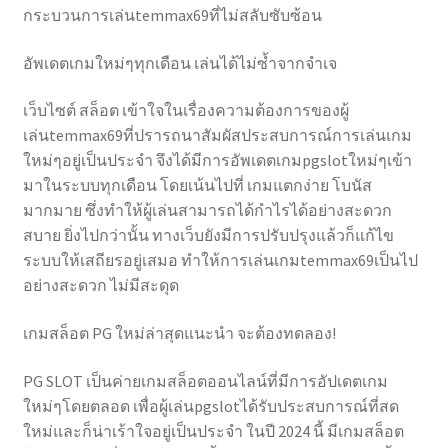
กระบวนการเล่นtemmax69ที่ไม่สลับซับซ้อน
อัพเดตเกมใหม่ๆทุกเดือน เล่นได้ไม่ซ้ำจากจำเจ
เว็บไซต์ สล็อต เข้าใจในเรื่องความต้องการของผู้
เล่นtemmax69ที่ปรารถนาสัมผัสประสบการณ์การเล่นเกม
ใหม่ๆอยู่เป็นประจำ จึงได้มีการอัพเดตเกมpgslotใหม่ๆเข้า
มาในระบบทุกเดือน โดยเน้นไปที่ เกมแตกง่าย โบนัส
มากมาย ซึ่งทำให้ผู้เล่นสามารถได้กำไรได้อย่างสะดวก
สบาย ยิ่งไปกว่านั้น ทางเว็บยังมีการปรับปรุงแล้วก็แก้ไข
ระบบให้เสถียรอยู่เสมอ ทำให้การเล่นเกมtemmax69เป็นไป
อย่างสะดวก ไม่มีสะดุด
เกมสล็อต PG ใหม่ล่าสุดแนะนำ จะต้องทดลอง!
PG SLOT เป็นค่ายเกมสล็อตออนไลน์ที่มีการอัปเดตเกม
ใหม่ๆโดยตลอด เพื่อผู้เล่นpgslotได้รับประสบการณ์ที่สด
ใหม่และก็น่าเร้าใจอยู่เป็นประจำ ในปี 2024 นี้ มีเกมสล็อต