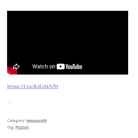
https://t.co/BJEchLfj7H
…
Category:
temmax69
Tag:
PGSlot