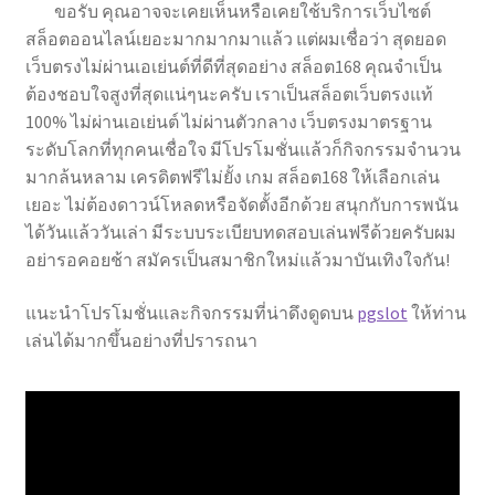
ขอรับ คุณอาจจะเคยเห็นหรือเคยใช้บริการเว็บไซต์
สล็อตออนไลน์เยอะมากมากมาแล้ว แต่ผมเชื่อว่า สุดยอด
เว็บตรงไม่ผ่านเอเย่นต์ที่ดีที่สุดอย่าง สล็อต168 คุณจำเป็น
ต้องชอบใจสูงที่สุดแน่ๆนะครับ เราเป็นสล็อตเว็บตรงแท้
100% ไม่ผ่านเอเย่นต์ ไม่ผ่านตัวกลาง เว็บตรงมาตรฐาน
ระดับโลกที่ทุกคนเชื่อใจ มีโปรโมชั่นแล้วก็กิจกรรมจำนวน
มากล้นหลาม เครดิตฟรีไม่ยั้ง เกม สล็อต168 ให้เลือกเล่น
เยอะ ไม่ต้องดาวน์โหลดหรือจัดตั้งอีกด้วย สนุกกับการพนัน
ได้วันแล้ววันเล่า มีระบบระเบียบทดสอบเล่นฟรีด้วยครับผม
อย่ารอคอยช้า สมัครเป็นสมาชิกใหม่แล้วมาบันเทิงใจกัน!
แนะนำโปรโมชั่นและกิจกรรมที่น่าดึงดูดบน
pgslot
ให้ท่าน
เล่นได้มากขึ้นอย่างที่ปรารถนา