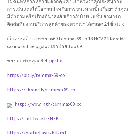
โมชั่นที่หลากหลายแล้วก็คุ้มค่า เราหวังว่าคุณจะสนุกกับ
การเล่นและได้โอกาสสำหรับการชนะมากขึ้นเรื่อยๆ ถ้าคุณ
มีคำถามหรือเรื่องที่น่าสงสัยเกี่ยวกับโปรโมชั่น สามารถ
ติดต่อทีมงานบริการลูกค้าของพวกเราได้ตลอด 24 ชั่วโมง
เว็บตรงสล็อต temmax69 temmax69.co 18 NOV 24 Nereida
casino online pgslotแจกบ่อย Top 69
ขอขอบพระคุณ Ref.
pgslot
https://bit.ly/temmax69-co
https://rebrand.ly/temmax69-co
https://wow.in.th/temmax69-co
https://cutt.ly/seJr3NZK
https://shorturl.asia/hU2mT