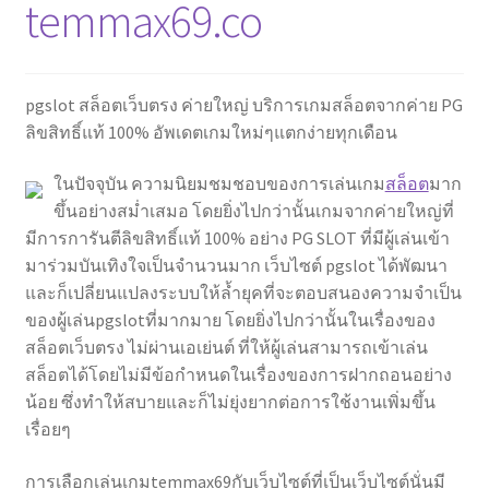
temmax69.co
pgslot สล็อตเว็บตรง ค่ายใหญ่ บริการเกมสล็อตจากค่าย PG
ลิขสิทธิ์แท้ 100% อัพเดตเกมใหม่ๆแตกง่ายทุกเดือน
ในปัจจุบัน ความนิยมชมชอบของการเล่นเกม
สล็อต
มาก
ขึ้นอย่างสม่ำเสมอ โดยยิ่งไปกว่านั้นเกมจากค่ายใหญ่ที่
มีการการันตีลิขสิทธิ์แท้ 100% อย่าง PG SLOT ที่มีผู้เล่นเข้า
มาร่วมบันเทิงใจเป็นจำนวนมาก เว็บไซต์ pgslot ได้พัฒนา
และก็เปลี่ยนแปลงระบบให้ล้ำยุคที่จะตอบสนองความจำเป็น
ของผู้เล่นpgslotที่มากมาย โดยยิ่งไปกว่านั้นในเรื่องของ
สล็อตเว็บตรง ไม่ผ่านเอเย่นต์ ที่ให้ผู้เล่นสามารถเข้าเล่น
สล็อตได้โดยไม่มีข้อกำหนดในเรื่องของการฝากถอนอย่าง
น้อย ซึ่งทำให้สบายและก็ไม่ยุ่งยากต่อการใช้งานเพิ่มขึ้น
เรื่อยๆ
การเลือกเล่นเกมtemmax69กับเว็บไซต์ที่เป็นเว็บไซต์นั่นมี