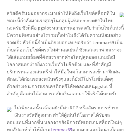
สวัสดีครับ ผมอยากจะมาเล่าให้ฟังถึงเว็บไซต์สล็อตที่ใน
ขณะนี้กำลังมาแรงสุดๆในกลุ่มผู้เล่นtemmax69ในไทย
นะครับ ซึ่งก็คือ pgslot หลายท่านอาจสงสัยว่าเว็บไซต์แห่งนี้
มีความพิเศษอย่างไรรวมทั้งทำไมถึงได้รับความนิยมอย่าง
รวดเร็ว หัวข้อนี้จำเป็นต้องบอกเลยขอรับว่า temmax69 เป็น
เว็บสล็อตเว็บไซต์ตรง ไม่ผ่านเอเย่นต์ ซึ่งแสดงว่าพวกเราจะ
ได้เล่นเกมสล็อตที่คัดสรรจากค่ายใหญ่สุดยอด แถมยังมี
โอกาสแตกง่ายยิ่งกว่าเว็บทั่วไปอีกด้วย และที่สำคัญมี
บริการทดลองเล่นฟรี ทำให้มือใหม่ก็สามารถเข้ามาฝึกฝน
ทักษะได้ก่อนจะลงพนันจริงๆและก็ยังมีโปรโมชั่นเด็ดๆ
ตัวอย่างเช่น การแจกเครดิตฟรีให้ทดลองเล่นpgslot ที่
สำคัญคือเล่นได้สามารถเบิกเงินออกมาใช้จริงได้นะครับ
ไม่เพียงแค่นั้น สล็อตยังมีค่า RTP หรืออัตราการชำระ
เงินรางวัลที่สูงมาก ทำให้ผู้เล่นได้โอกาสได้รับผล
ตอบแทนที่มากขึ้น นอกจากยังมีการอัพเดตเกมสล็อตใหม่ๆ
ทุกสัปดาห์ ทำให้มีเกม
temmax69
มากมายและไม่น่าเบื่อเลย