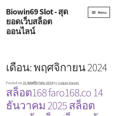
Biowin69 Slot - สุด
Skip
Skip
Menu
to
to
ยอดเว็บสล็อต
navigation
content
ออนไลน์
หน้าแรก
Blog
เดือน:
พฤศจิกายน 2024
Contact
Posted on
21 พฤศจิกายน 2024
by
Logan Hayes
Welcome to the family!
สล็อต168 faro168.co 14
ธันวาคม 2025 สล็อต