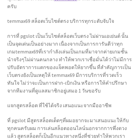
ครับ
temmax69 สล็อตเว็บไซต์ตรง บริการทุกระดับจับใจ
การที่ pgslot เป็นเว็บไซต์สล็อตเว็บตรง ไม่ผ่านเอเย่นต์ นั้น
เป็นจุดเด่นเป็นอย่างมาก เนื่องจากเป็นการการันตีว่าทุก
เกมtemmax69ที่เรากำลังเล่นเป็นเกมที่มาจากค่ายเกมชั้น
นำจริงๆไม่ผ่านคนกลาง ทำให้พวกเราเชื่อมั่นได้ว่าไม่มีการ
ปรับอัตราการแตกของแจ็คพอตให้ยากขึ้น ที่สำคัญการเป็น
เว็บตรงยังเป็นเหตุให้ temmax69 มีการบริการที่รวดเร็ว
ทันใจ ไม่ว่าจะเป็นการฝาก-เบิกเงิน หรือการให้คำปรึกษา
จากทีมงานที่ดูแลสมาชิกอยู่เสมอ 1 วันขอรับ
แจกสูตรสล็อต ที่ใช้ได้จริง เสนอแนะจากมืออาชีพ
ที่ pgslot มีสูตรสล็อตเด็ดๆที่ผมอยากจะมาเสนอแนะให้กับ
ทุกคนครับผม การเล่นสล็อตออนไลน์นอกจากการพึ่งดวง
แล้ว สูตรสล็อตก็เป็นอีกแนวทางหนึ่งที่ช่วยทำให้พวกเรา