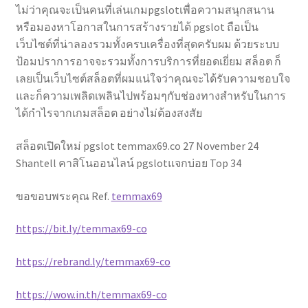
ไม่ว่าคุณจะเป็นคนที่เล่นเกมpgslotเพื่อความสนุกสนาน
หรือมองหาโอกาสในการสร้างรายได้ pgslot ถือเป็น
เว็บไซต์ที่น่าลองรวมทั้งครบเครื่องที่สุดครับผม ด้วยระบบ
ป้อมปราการอาจจะรวมทั้งการบริการที่ยอดเยี่ยม สล็อต ก็
เลยเป็นเว็บไซต์สล็อตที่ผมแน่ใจว่าคุณจะได้รับความชอบใจ
และก็ความเพลิดเพลินไปพร้อมๆกับช่องทางสำหรับในการ
ได้กำไรจากเกมสล็อต อย่างไม่ต้องสงสัย
สล็อตเปิดใหม่ pgslot temmax69.co 27 November 24
Shantell คาสิโนออนไลน์ pgslotแจกบ่อย Top 34
ขอขอบพระคุณ Ref.
temmax69
https://bit.ly/temmax69-co
https://rebrand.ly/temmax69-co
https://wow.in.th/temmax69-co