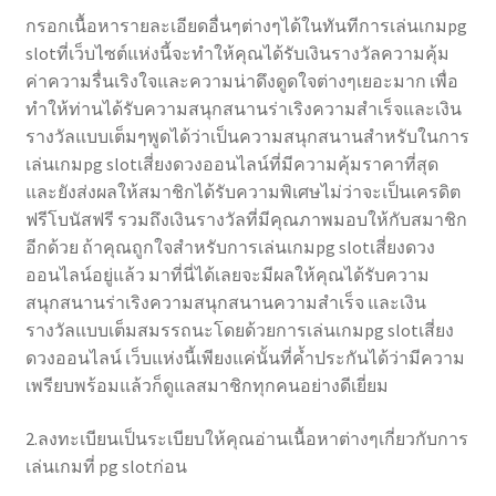
กรอกเนื้อหารายละเอียดอื่นๆต่างๆได้ในทันทีการเล่นเกมpg
slotที่เว็บไซต์แห่งนี้จะทำให้คุณได้รับเงินรางวัลความคุ้ม
ค่าความรื่นเริงใจและความน่าดึงดูดใจต่างๆเยอะมาก เพื่อ
ทำให้ท่านได้รับความสนุกสนานร่าเริงความสำเร็จและเงิน
รางวัลแบบเต็มๆพูดได้ว่าเป็นความสนุกสนานสำหรับในการ
เล่นเกมpg slotเสี่ยงดวงออนไลน์ที่มีความคุ้มราคาที่สุด
และยังส่งผลให้สมาชิกได้รับความพิเศษไม่ว่าจะเป็นเครดิต
ฟรีโบนัสฟรี รวมถึงเงินรางวัลที่มีคุณภาพมอบให้กับสมาชิก
อีกด้วย ถ้าคุณถูกใจสำหรับการเล่นเกมpg slotเสี่ยงดวง
ออนไลน์อยู่แล้ว มาที่นี่ได้เลยจะมีผลให้คุณได้รับความ
สนุกสนานร่าเริงความสนุกสนานความสำเร็จ และเงิน
รางวัลแบบเต็มสมรรถนะโดยด้วยการเล่นเกมpg slotเสี่ยง
ดวงออนไลน์ เว็บแห่งนี้เพียงแค่นั้นที่ค้ำประกันได้ว่ามีความ
เพรียบพร้อมแล้วก็ดูแลสมาชิกทุกคนอย่างดีเยี่ยม
2.ลงทะเบียนเป็นระเบียบให้คุณอ่านเนื้อหาต่างๆเกี่ยวกับการ
เล่นเกมที่ pg slotก่อน