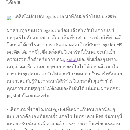
ได้เลย!
เคล็ดไม่ลับ เล่น pgslot 15 นาทีกับผลกำไรแบบ 300%
มาครับทุกคน! เรา pgslot พร้อมแล้วสำหรับในการแชร์
กลยุทธ์ไม่ลับแบบอย่างมืออาชีพที่จะสามารถช่วยให้ท่านมี
โอกาสได้กำไรจากการเล่นสล็อตออนไลน์กับเรา pgslot ฟรี
เครดิต ได้มากขึ้น ซึ่งเคล็ดลับในพาร์ทนี้นั้น ผมจะเน้นย้ำ
ความรวดเร็วสำหรับการเล่น
pg slot
เยอะขึ้นเรื่อยๆ เพราะ
เหตุว่าผมเชื่อว่าหลายๆคนอาจจะเป็นไปได้ว่าจะมีเวลาใน
การเล่นpgslotแต่ละวันไม่มากนัก บทความในพาร์ทนี้ก็เลย
เหมาะสมกับผู้ที่ปรารถนาได้กำไรในเวลาสั้นๆแต่ว่าได้
คุณภาพแบบสุดๆงบไม่ต้องเยอะก็เล่นได้แน่นอน มาทดลอง
pg slot กันเลยนะครับ!
• เลือกเกมที่จ่ายไว: เกมPgslotที่เหมาะกับคนเวลาน้อยๆ
แบบเราก็คือ เกมที่แจกเร็ว แตกไว ไม่ต้องคอยฟีพบร์นานๆนี่
แหละครับ ซึ่งเกมสล็อตบนเว็บตรงของเราก็มีเพียบแน่นอน