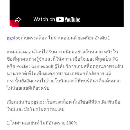
pgslot
เว็บตรงสล็อต ไม่ผ่านเอเย่นต์ ยอดนิยมอันดับ 1
เกมสล็อตออนไลน์ได้รับความนิยมอย่างล้นหลาม หนึ่งใน
ชื่อที่ทุกคนต่างรู้จักและก็ให้ความเชื่อใจเยอะที่สุดเป็น PG
หรือ Pocket Games Soft ผู้ให้บริการเกมสล็อตคุณภาพระดับ
นานาชาติ ที่ไม่เพียงแค่ภาพงาม เอฟเฟกต์อลังการ แม้
กระนั้นยังอัดแน่นไปด้วยโบนัสและก็ฟีพบร์ที่น่าตื่นเต้นมาก
ไม่น้อยเลยทีเดียวครับ
เลือกเล่นกับ pgslot เว็บตรงสล็อต นั้นมีข้อดีที่นักเดิมพันมือ
ใหม่และมือโปรไม่ควรละเลย
1. ไม่ผ่านเอเย่นต์ ไม่มีอันตราย 100%