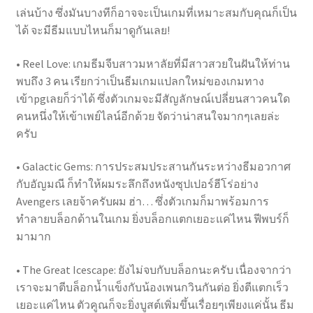
เล่นบ้าง ซึ่งมันบางทีก็อาจจะเป็นเกมที่เหมาะสมกับคุณก็เป็น
ได้ จะมีธีมแบบไหนก็มาดูกันเลย!
• Reel Love: เกมธีมจีบสาวมหาลัยที่มีสาวสวยในฝันให้ท่าน
พบถึง 3 คน เรียกว่าเป็นธีมเกมแปลกใหม่ของเกมทาง
เข้าpgเลยก็ว่าได้ ซึ่งตัวเกมจะมีสัญลักษณ์เปลี่ยนสาวคนใด
คนหนึ่งให้เข้าเพย์ไลน์อีกด้วย จัดว่าน่าสนใจมากๆเลยล่ะ
ครับ
• Galactic Gems: การประสมประสานกันระหว่างธีมอวกาศ
กับอัญมณี ก็ทำให้ผมระลึกถึงหนังซุปเปอร์ฮีโร่อย่าง
Avengers เลยจ้าครับผม ฮ่า… ซึ่งตัวเกมก็มาพร้อมการ
ทำลายบล็อกด้านในเกม ยิ่งบล็อกแตกเยอะแค่ไหน ฟีพบร์ก็
มามาก
• The Great Icescape: ยังไม่จบกับบล็อกนะครับ เนื่องจากว่า
เราจะมาตีบล็อกน้ำแข็งกับน้องเพนกวินกันต่อ ยิ่งตีแตกเร็ว
เยอะแค่ไหน ตัวคูณก็จะยิ่งบูสต์เพิ่มขึ้นเรื่อยๆเพียงแค่นั้น ธีม