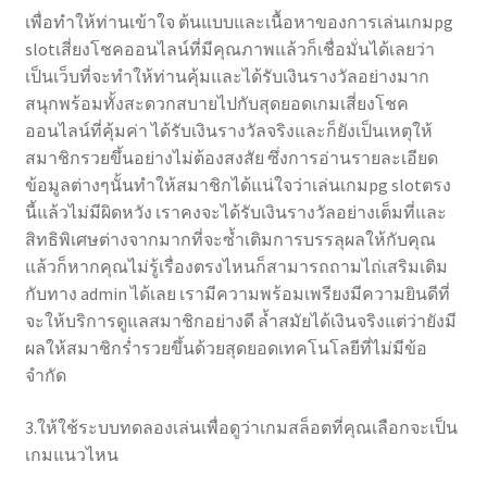
เพื่อทำให้ท่านเข้าใจ ต้นแบบและเนื้อหาของการเล่นเกมpg
slotเสี่ยงโชคออนไลน์ที่มีคุณภาพแล้วก็เชื่อมั่นได้เลยว่า
เป็นเว็บที่จะทำให้ท่านคุ้มและได้รับเงินรางวัลอย่างมาก
สนุกพร้อมทั้งสะดวกสบายไปกับสุดยอดเกมเสี่ยงโชค
ออนไลน์ที่คุ้มค่า ได้รับเงินรางวัลจริงและก็ยังเป็นเหตุให้
สมาชิกรวยขึ้นอย่างไม่ต้องสงสัย ซึ่งการอ่านรายละเอียด
ข้อมูลต่างๆนั้นทำให้สมาชิกได้แน่ใจว่าเล่นเกมpg slotตรง
นี้แล้วไม่มีผิดหวัง เราคงจะได้รับเงินรางวัลอย่างเต็มที่และ
สิทธิพิเศษต่างจากมากที่จะซ้ำเติมการบรรลุผลให้กับคุณ
แล้วก็หากคุณไม่รู้เรื่องตรงไหนก็สามารถถามไถ่เสริมเติม
กับทาง admin ได้เลย เรามีความพร้อมเพรียงมีความยินดีที่
จะให้บริการดูแลสมาชิกอย่างดี ล้ำสมัยได้เงินจริงแต่ว่ายังมี
ผลให้สมาชิกร่ำรวยขึ้นด้วยสุดยอดเทคโนโลยีที่ไม่มีข้อ
จำกัด
3.ให้ใช้ระบบทดลองเล่นเพื่อดูว่าเกมสล็อตที่คุณเลือกจะเป็น
เกมแนวไหน