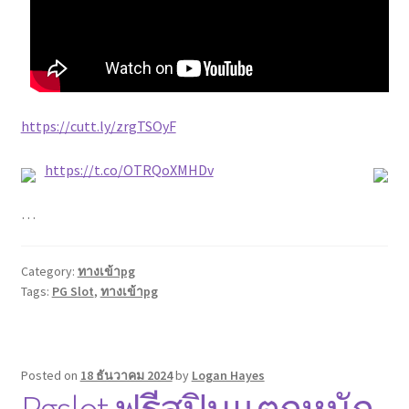
https://cutt.ly/zrgTSOyF
https://t.co/OTRQoXMHDv
…
Category:
ทางเข้าpg
Tags:
PG Slot
,
ทางเข้าpg
Posted on
18 ธันวาคม 2024
by
Logan Hayes
Pgslot ฟรีสปินแตกหนัก