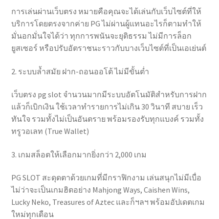
การเล่นผ่านเว็บตรง หมายคือคุณจะได้เล่นกับเว็บไซต์ที่ให้
บริการโดยตรงจากค่าย PG ไม่ผ่านผู้แทนอะไรก็ตามทำให้
มั่นอกมั่นใจได้ว่า ทุกการพนันจะยุติธรรม ไม่มีการล็อก
ยูสเซอร์ หรือปรับอัตราชนะราวกับบางเว็บไซต์ที่เป็นเอเย่นต์
2. ระบบล้ำสมัย ฝาก-ถอนออโต้ ไม่มีขั้นต่ำ
เว็บตรง pg slot จำนวนมากมีระบบอัตโนมัติสำหรับการฝาก
แล้วก็เบิกเงิน ใช้เวลาทำรายการไม่เกิน 30 วินาที สบาย เร็ว
ทันใจ รวมทั้งไม่เป็นอันตราย พร้อมรองรับทุกแบงค์ รวมทั้ง
ทรูวอเลท (True Wallet)
3. เกมสล็อตให้เลือกมากยิ่งกว่า 2,000 เกม
PG SLOT สะดุดตาด้วยเกมที่มีกราฟิกงาม เล่นสนุกไม่มีเบื่อ
ไม่ว่าจะเป็นเกมฮิตอย่าง Mahjong Ways, Caishen Wins,
Lucky Neko, Treasures of Aztec และก็ฯลฯ พร้อมอัปเดตเกม
ใหม่ทุกเดือน