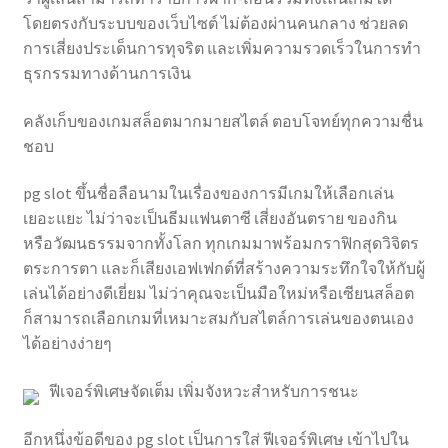
โดยตรงกับระบบของเว็บไซต์ ไม่ต้องผ่านคนกลาง ช่วยลด
การเสี่ยงประเด็นการทุจริต และเพิ่มความรวดเร็วในการทำ
ธุรกรรมทางด้านการเงิน
คลังเก็บของเกมสล็อตมากมายสไตล์ ตอบโจทย์ทุกความชื่น
ชอบ
pg slot ขึ้นชื่อลือนามในเรื่องของการมีเกมให้เลือกเล่น
เยอะแยะ ไม่ว่าจะเป็นธีมแฟนตาซี เสี่ยงอันตราย ของกิน
หรือวัฒนธรรมจากทั้งโลก ทุกเกมมาพร้อมกราฟิกสุดวิจิตร
ตระการตา และก็เสียงเอฟเฟกต์ที่สร้างความระทึกใจให้กับผู้
เล่นได้อย่างดีเยี่ยม ไม่ว่าคุณจะเป็นมือใหม่หรือเซียนสล็อต
ก็สามารถเลือกเกมที่เหมาะสมกับสไตล์การเล่นของตนเอง
ได้อย่างง่ายๆ
ฟีเจอร์พิเศษจัดเต็ม เพิ่มจังหวะสำหรับการชนะ
อีกหนึ่งข้อดีของ pg slot เป็นการใส่ ฟีเจอร์พิเศษ เข้าไปใน