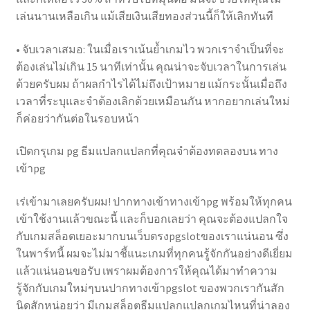
เล่นนานเหลือเกิน แม้เสียเงินเสียทองส่วนนี้ก็ให้เลิกทันที
• จับเวลาเสมอ: ในเมื่อเราเน้นย้ำเกมไว พวกเราจำเป็นที่จะ
ต้องเล่นไม่เกิน 15 นาทีเท่านั้น คุณน่าจะจับเวลาในการเล่น
ด้วยครับผม ถ้าผลกำไรได้ไม่ถึงเป้าหมาย แม้กระนั้นเมื่อถึง
เวลาที่ระบุและจำต้องเลิกด้วยเหมือนกัน หากอยากเล่นใหม่
ก็ค่อยว่ากันต่อในรอบหน้า
เปิดกรุเกม pg ธีมแปลกแปลกที่คุณจำต้องทดลองบน ทาง
เข้าpg
เร่เข้ามาเลยครับผม! ปากทางเข้าทางเข้าpg พร้อมให้ทุกคน
เข้าใช้งานแล้วขณะนี้ และก็บอกเลยว่า คุณจะต้องแปลกใจ
กับเกมสล็อตเยอะมากบนเว็บตรงpgslotของเราแน่นอน ซึ่ง
ในพาร์ทนี้ ผมจะไม่มาชี้แนะเกมที่ทุกคนรู้จักกันอย่างดีเยี่ยม
แล้วแน่นอนขอรับ เพราผมต้องการให้คุณได้มาทำความ
รู้จักกับเกมใหม่ๆบนปากทางเข้าpgslot ของพวกเรากันสัก
นิดสักหน่อยว่า มีเกมสล็อตธีมแปลกแปลกเกมไหนที่น่าลอง