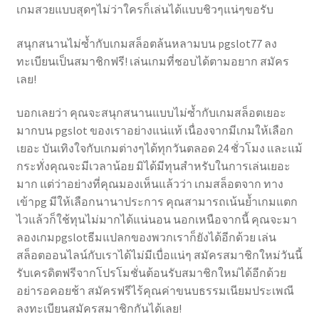
เกมสวยแบบสุดๆไม่ว่าใครก็เล่นได้แบบชิวๆแน่ๆขอรับ
สนุกสนานไม่ซ้ำกับเกมสล็อตล้นหลามบน pgslot77 ลง
ทะเบียนเป็นสมาชิกฟรี! เล่นเกมที่ชอบได้ตามอยาก สมัคร
เลย!
บอกเลยว่า คุณจะสนุกสนานแบบไม่ซ้ำกับเกมสล็อตเยอะ
มากบน pgslot ของเราอย่างแน่แท้ เนื่องจากมีเกมให้เลือก
เยอะ บันเทิงใจกับเกมต่างๆได้ทุกวันตลอด 24 ชั่วโมง และแม้
กระทั่งคุณจะมีเวลาน้อย มิได้มีทุนสำหรับในการเล่นเยอะ
มาก แต่ว่าอย่างที่คุณมองเห็นแล้วว่า เกมสล็อตจาก ทาง
เข้าpg มีให้เลือกนานาประการ คุณสามารถเน้นย้ำเกมแตก
ไวแล้วก็ใช้ทุนไม่มากได้แน่นอน นอกเหนือจากนี้ คุณจะมา
ลองเกมpgslotธีมแปลกของพวกเราก็ยังได้อีกด้วย เล่น
สล็อตออนไลน์กับเราได้ไม่มีเบื่อแน่ๆ สมัครสมาชิกใหม่วันนี้
รับเครดิตฟรีจากโปรโมชั่นต้อนรับสมาชิกใหม่ได้อีกด้วย
อย่ารอคอยช้า สมัครฟรีไร้คุณค่าขนบธรรมเนียมประเพณี
ลงทะเบียนสมัครสมาชิกกันได้เลย!