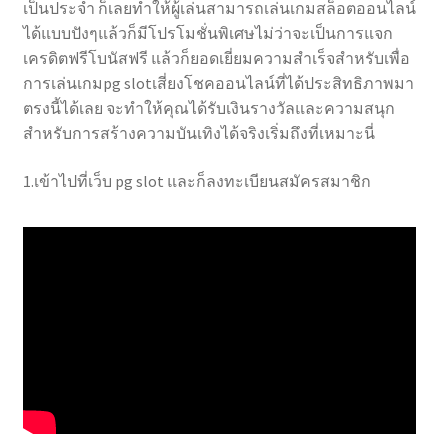
เป็นประจำ ก็เลยทำให้ผู้เล่นสามารถเล่นเกมสล็อตออนไลน์
ได้แบบปังๆแล้วก็มีโปรโมชั่นพิเศษไม่ว่าจะเป็นการแจก
เครดิตฟรีโบนัสฟรี แล้วก็ยอดเยี่ยมความสำเร็จสำหรับเพื่อ
การเล่นเกมpg slotเสี่ยงโชคออนไลน์ที่ได้ประสิทธิภาพมา
ตรงนี้ได้เลย จะทำให้คุณได้รับเงินรางวัลและความสนุก
สำหรับการสร้างความบันเทิงได้จริงเริ่มถึงที่เหมาะนี่
1.เข้าไปที่เว็บ pg slot และก็ลงทะเบียนสมัครสมาชิก