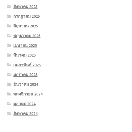
สิงหาคม 2025
กรกฎาคม 2025
มิถุนายน 2025
พฤษภาคม 2025
เมษายน 2025
มีนาคม 2025
กุมภาพันธ์ 2025
มกราคม 2025
ธันวาคม 2024
พฤศจิกายน 2024
ตุลาคม 2024
สิงหาคม 2024