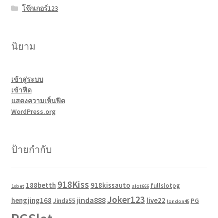
โจ๊กเกอร์123
นิยาม
เข้าสู่ระบบ
เข้าฟีด
แสดงความเห็นฟีด
WordPress.org
ป้ายกำกับ
918Kiss
188betth
918kissauto
fullslotpg
1xbet
alot666
Joker123
jinda888
hengjing168
live22
Jinda55
PG
london45