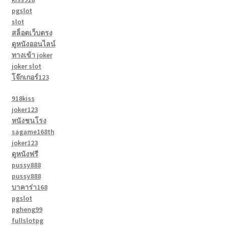
pgslot
slot
สล็อตเว็บตรง
ดูหนังออนไลน์
ทางเข้า joker
joker slot
โจ๊กเกอร์123
918kiss
joker123
หนังชนโรง
sagame168th
joker123
ดูหนังฟรี
pussy888
pussy888
บาคาร่า168
pgslot
pgheng99
fullslotpg