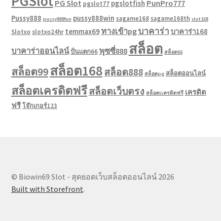
PGSlot
PG Slot
PunPro777
pgslotfish
pgslot77
Pussy888
pussy888win
sagame168
sagame168th
pussy888fun
slot168
บาคาร่า
ทางเข้าpg
temmax69
บาคาร่า168
Slotxo
slotxo24hr
สล็อต
บาคาร่าออนไลน์
พุซซี่888
ปั่นแตก66
สล็อต66
สล็อต168
สล็อต99
สล็อต888
สล็อตออนไลน์
สล็อตpg
สล็อตเครดิตฟรี
สล็อตเว็บตรง
เครดิต
สล็อตเเครดิตฟรี
ฟรี
โจ๊กเกอร์123
© Biowin69 Slot - สุดยอดเว็บสล็อตออนไลน์ 2026
Built with Storefront
.