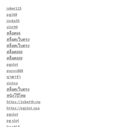
joker123
pg168
jinda55
slot99
สล็อต66
สล็อตเว็บตรง
สล็อตเว็บตรง
สล็อต888
สล็อต888
pgslot
pussy888
บาคาร่า
slotxo
สล็อตเว็บตรง
หนังโป๊ไทย
https://1xbetth.vip
https://pgslot.spa
pgslot
pg slot
kiss918