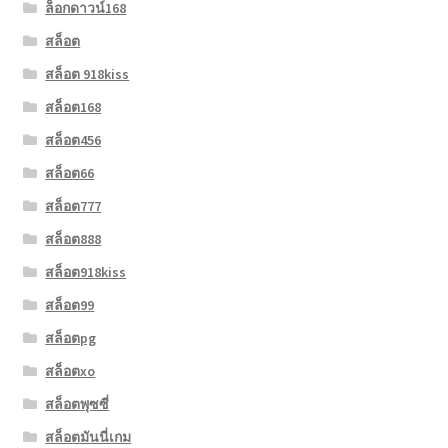
ล็อกดาวน์168
สล็อต
สล็อต 918kiss
สล็อต168
สล็อต456
สล็อต66
สล็อต777
สล็อต888
สล็อต918kiss
สล็อต99
สล็อตpg
สล็อตxo
สล็อตพุซซี่
สล็อตมันนี่เกม