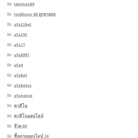
temmax69
tookhuay 88 ถูกหวย88
ufa11bet
ufa191
ufa77
ufa8997
ufa9
ufabet
ufabetxx
ufanance
คาสิโน
คาสิโนออนไลน์
จ๊วด 69
ซื้อหวยออนไลน์ 24