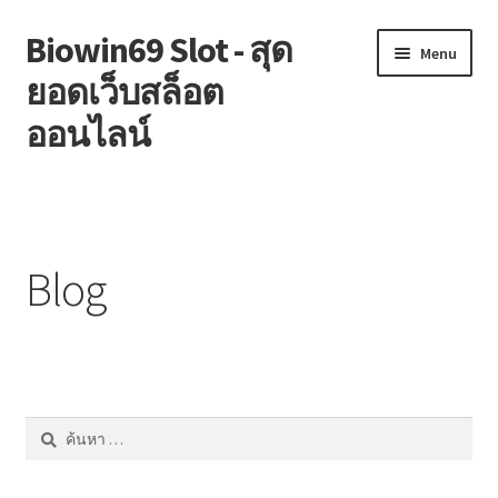
Biowin69 Slot - สุด
Skip
Skip
Menu
to
to
ยอดเว็บสล็อต
navigation
content
ออนไลน์
หน้าแรก
Blog
Blog
Contact
Welcome to the family!
ค้นหา
สำหรับ: