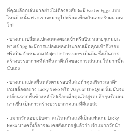
ที่คุณเลือกเล่นมาอย่างไม่ต้องสงสัย จะมี Easter Eggs แบบ
ไหนบ้างนั้น พวกเราจะมาดูไปพร้อมเพียงกันเลยครับผม เลท
โก!
• บางเกมเปลี่ยนแปลงเพลงตอนเข้าฟรีสปิน: หลายๆเกมบน
ทางเข้าpg จะมีการแปลงเพลงประกอบเมื่อคุณเข้าถึงรอบ
ฟรีสปิน ดังเช่น เกม Majestic Treasures เป็นต้น ซึ่งเป็นการ
สร้างบรรยากาศที่น่าตื่นตาตื่นใจของการเล่นเกมให้มากขึ้น
นั่นเอง
• บางเกมแปลงพื้นหลังตามรอบที่เล่น: ถ้าคุณพิจารณาดีๆ
เกมสล็อตอย่าง Lucky Neko หรือ Ways of the Qilin นั้น มันจะ
เปลี่ยนฉากพื้นข้างหลังไปเรื่อยเมื่อคุณไปสู่รอบลึกๆหรือเล่น
นานขึ้น เป็นการสร้างบรรยากาศเกมที่ดีเลยล่ะ
• แมวกวักแอบขยับตา: คนไหนกันแน่ที่เป็นแฟนเกม Lucky
Neko บางครั้งก็อาจจะเคยสังเกตอยู่แล้วว่า เจ้าแมวกวักนำ