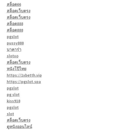
สล็อต66
สล็อตเว็บตรง
สล็อตเว็บตรง
สล็อต888
สล็อต888
pgslot
pussy888
บาคาร่า
slotxo
สล็อตเว็บตรง
หนังโป๊ไทย
https://1xbetth.vip
https://pgslot.spa
pgslot
pg slot
kiss918
pgslot
slot
สล็อตเว็บตรง
ดูหนังออนไลน์