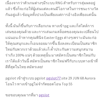
เนื่องจากว่าตัวเกมต่างๆมีระบบ RNG สำหรับการสุ่มผลอยู่
แล้ว ซึ่งก็จะก่อให้ผู้เล่นแต่ละคนมีโอกาสในการชนะรางวัล
กันอยู่แล้ว ข้อมูลทั้งปวงเป็นเพียงแต่การอ้างอิงเพียงแค่นั้น
ทั้งนี้ มันก็ขึ้นกับการเลือกเกม ทางเข้าpg และก็สไตล์การ
เล่นของคุณด้วย และการเล่นเกมสล็อตของคุณจะเปลี่ยนไป
แน่นอน ถ้าหากคุณพินิจ Easter Eggs ต่างๆเพราะมันจะก่อ
ให้คุณสนุกและก็เอนจอยมากขึ้น ยิ่งลงทะเบียนเป็นสมาชิก
ใหม่กับพวกเราด้วยแล้วล่ะก็ ค้ำประกันความสนุกสนาน
ร่าเริง 100% แน่ๆ ด้วยเหตุนั้น มาสมัครเป็นสมาชิกใหม่กับ
เราได้แล้ววันนี้ สมัครเป็นสมาชิกใหม่ฟรีกับระบบทางเข้าที่
ดีที่สุดในไทย สมัครเลย!
pgslot เข้าสู่ระบบ pgslot
pgslot77
.site 29 JUN 68 Aurora
โอนไว ทางเข้าpgไม่จำกัดยอดโอน Top 55
ขอขอบคุณมากที่มา
pgslot