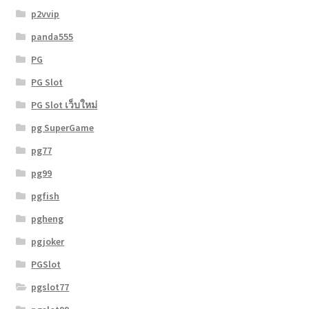
p2vvip
panda555
PG
PG Slot
PG Slot เว็บใหม่
pg SuperGame
pg77
pg99
pgfish
pgheng
pgjoker
PGSlot
pgslot77