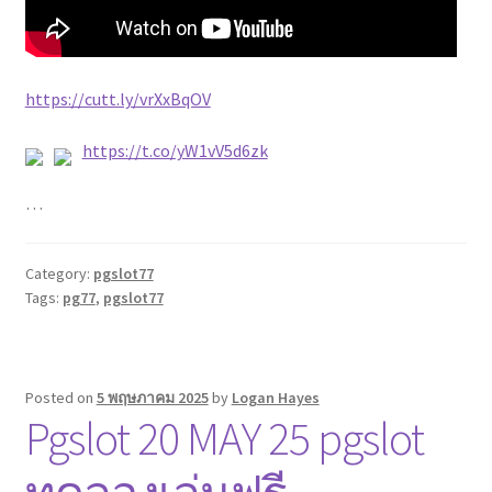
https://cutt.ly/vrXxBqOV
https://t.co/yW1vV5d6zk
…
Category:
pgslot77
Tags:
pg77
,
pgslot77
Posted on
5 พฤษภาคม 2025
by
Logan Hayes
Pgslot 20 MAY 25 pgslot