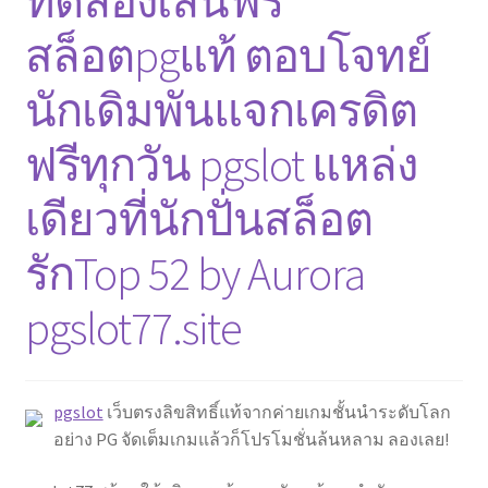
ทดลองเล่นฟรี
สล็อตpgแท้ ตอบโจทย์
นักเดิมพันแจกเครดิต
ฟรีทุกวัน pgslot แหล่ง
เดียวที่นักปั่นสล็อต
รักTop 52 by Aurora
pgslot77.site
pgslot
เว็บตรงลิขสิทธิ์แท้จากค่ายเกมชั้นนำระดับโลก
อย่าง PG จัดเต็มเกมแล้วก็โปรโมชั่นล้นหลาม ลองเลย!