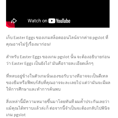
เก็บ Easter Eggs ของเกมสล็อตออนไลน์จากค่าย pgslot ที่
คุณอาจไม่รู้เรื่องมาก่อน!
สำหรับ Easter Eggs ของเกม pgslot นั้น จะต้องอธิบายก่อน
ว่า Easter Eggs เป็นยังไง? มันคือรายละเอียดเล็กๆ
ที่หลบอยู่ข้างในตัวเกมนั่นเองขอรับ บางทีอาจจะเป็นดีเทล
ของธีมหรือฟีพบร์ลับที่คุณอาจจะละเลยไป แต่ว่ามันจะมีผล
ให้การศึกษาและทำการค้นพบ
สิ่งเหล่านี้มีความหมายขึ้นมาโดยทันที ผมค้ำประกันเลยว่า
แม้คุณได้ทราบแล้วล่ะก็ ต่อจากนี้จำเป็นจะต้องกลับไปพินิจ
เกม pgslot