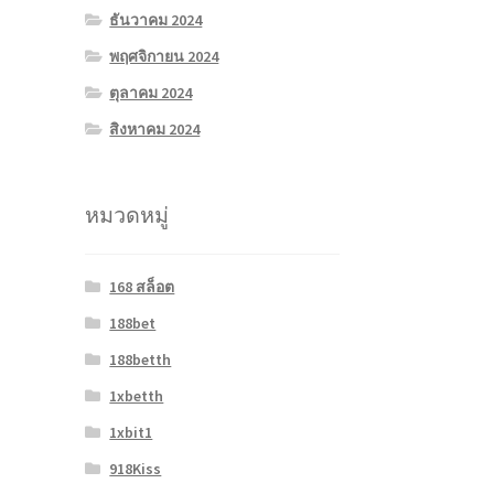
ธันวาคม 2024
พฤศจิกายน 2024
ตุลาคม 2024
สิงหาคม 2024
หมวดหมู่
168 สล็อต
188bet
188betth
1xbetth
1xbit1
918Kiss