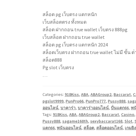
สล็อต pg เว็บตรง แตกหนัก
เว็บสล็อตตรง ทั้งหมด
สล็อต ฝากถอน true wallet เว็บตรง 888pg
เว็บสล็อต ฝากถอน true wallet
สล็อต pg เว็บตรง แตกหนัก 2024
สล็อตเว็บตรง ฝากถอน true wallet ไม่มี ขั้น ต่ํ
สล็อต888
Pg slot เว็บตรง
…
Categories:
918Kiss
,
ABA
,
ABAGroup2
,
Baccarat
,
C
pgslot9999
,
PunPro66
,
PunPro777
,
Pussy888
,
sag
ออนไลน์
,
บาคาร่า
,
บาคาร่าออนไลน์
,
ปั่นแตก66
,
พน
Tags:
918Kiss
,
ABA
,
ABAGroup2
,
Baccarat
,
Casino
Pussy888
,
sagame168th
,
sexybaccarat168
,
Slot
,
แตก66
,
พนันออนไลน์
,
สล็อต
,
สล็อตออนไลน์
,
เกมยิ