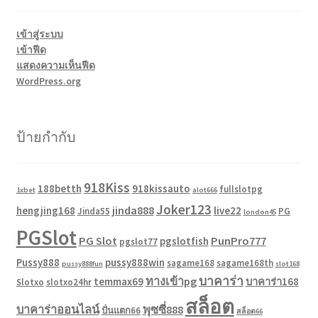
เข้าสู่ระบบ
เข้าฟีด
แสดงความเห็นฟีด
WordPress.org
ป้ายกำกับ
918Kiss
188betth
918kissauto
fullslotpg
1xbet
alot666
Joker123
jinda888
hengjing168
live22
Jinda55
PG
london45
PGSlot
PG Slot
PunPro777
pgslotfish
pgslot77
Pussy888
pussy888win
sagame168
sagame168th
pussy888fun
slot168
บาคาร่า
ทางเข้าpg
temmax69
บาคาร่า168
Slotxo
slotxo24hr
สล็อต
บาคาร่าออนไลน์
พุซซี่888
ปั่นแตก66
สล็อต66