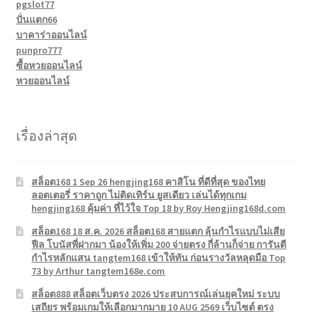
pgslot77
ปั่นแตก66
บาคาร่าออนไลน์
punpro777
ซื้อหวยออนไลน์
หวยออนไลน์
เรื่องล่าสุด
สล็อต168 1 Sep 26 hengjing168 คาสิโน ที่ดีที่สุด ของไทย
ลอตเตอรี่ ราคาถูก ไม่ติดเทิร์น ยูสเดียว เล่นได้ทุกเกม
hengjing168 คุ้มค่า ที่ไว้ใจ Top 18 by Roy Hengjing168d.com
สล็อต168 18 ส.ค. 2026 สล็อต168 สายแตก ลุ้นกำไรแบบไม่เสีย
ฟีล โบนัสพี่ฝากมา น้องให้เพิ่ม 200 จ่ายตรง กี่ล้านก็จ่าย การันตี
กำไรหลักแสน tangtem168 เข้าให้ทัน ก่อนรางวัลหลุดมือ Top
73 by Arthur tangtem168e.com
สล็อต888 สล็อตเว็บตรง 2026 ประสบการณ์เล่นยุคใหม่ ระบบ
เสถียร พร้อมเกมให้เลือกมากมาย 10 AUG 2569 เว็บไซต์ ตรง