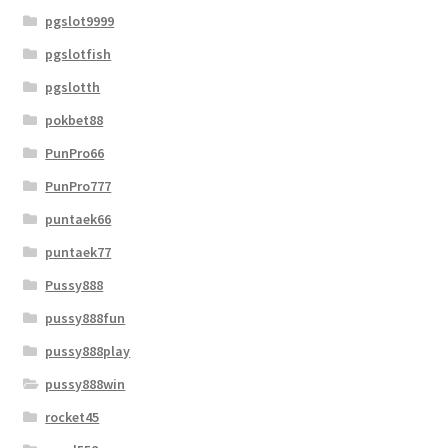
pgslot9999
pgslotfish
pgslotth
pokbet88
PunPro66
PunPro777
puntaek66
puntaek77
Pussy888
pussy888fun
pussy888play
pussy888win
rocket45