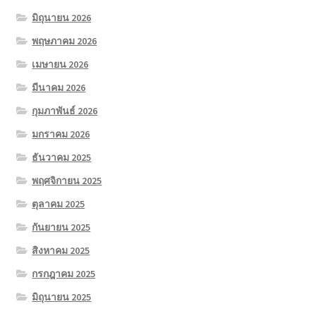
มิถุนายน 2026
พฤษภาคม 2026
เมษายน 2026
มีนาคม 2026
กุมภาพันธ์ 2026
มกราคม 2026
ธันวาคม 2025
พฤศจิกายน 2025
ตุลาคม 2025
กันยายน 2025
สิงหาคม 2025
กรกฎาคม 2025
มิถุนายน 2025