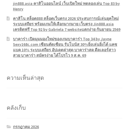
jin888.asia คาสิโนออนไลน์ เว็บเปิดใหม่ ทดลองเล่น Top 83 by
Henry
คาสิโน สล็อต888 สล็อตเว็บตรง 2026 ประสบการณ์เล่นยุคใหม่
ระบบเสถียร พร้อมเกมให้เลือกมากมาย เว็บตรง Jin888.asia
เครดิตฟรี Top 92 by Gabriela 7 websiteแตกง่าย กันยายน 2569
บาคาร่า เปิดมุมมองใหม่ของเกมบาคาร่า Top 34 by Jayne
Sexy168c.com เซียนตัดเซียน รับโบนัส 30%ยิ่งเล่นยิ่งได้ แคช
แบค 10% ระบบเสถียร อัปเดตล่าสุด บาคาร่าสด ดีลเลอร์สาว
สวย บาคาร่า สมัครง่าย ได้โปรไว 9 ส.ค. 69
ความเห็นล่าสุด
คลังเก็บ
กรกฎาคม 2026