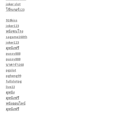
joker slot
โจ๊กเกอร์123
918kiss
joker123
หนังชนโรง
sagame168th
joker123
ดูหนังฟรี
pussy888
pussy888
บาคาร่า168
pgslot
pgheng99
fullslotpg
live22
ดูหนัง
ดูหนังฟรี
หนังออนไลน์
ดูหนังฟรี