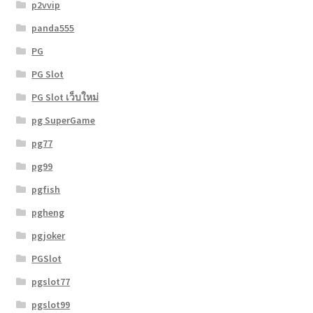
p2vvip
panda555
PG
PG Slot
PG Slot เว็บใหม่
pg SuperGame
pg77
pg99
pgfish
pgheng
pgjoker
PGSlot
pgslot77
pgslot99