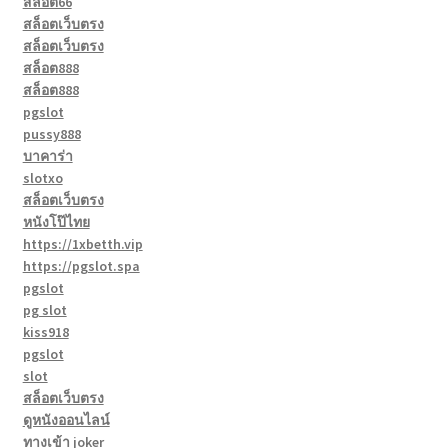
สล็อต66
สล็อตเว็บตรง
สล็อตเว็บตรง
สล็อต888
สล็อต888
pgslot
pussy888
บาคาร่า
slotxo
สล็อตเว็บตรง
หนังโป๊ไทย
https://1xbetth.vip
https://pgslot.spa
pgslot
pg slot
kiss918
pgslot
slot
สล็อตเว็บตรง
ดูหนังออนไลน์
ทางเข้า joker