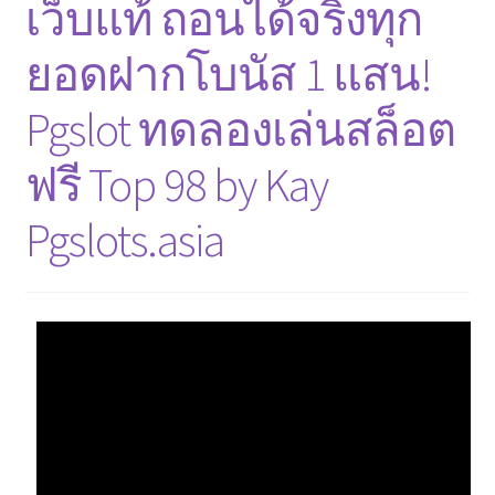
เว็บแท้ ถอนได้จริงทุก
ยอดฝากโบนัส 1 แสน!
Pgslot ทดลองเล่นสล็อต
ฟรี Top 98 by Kay
Pgslots.asia