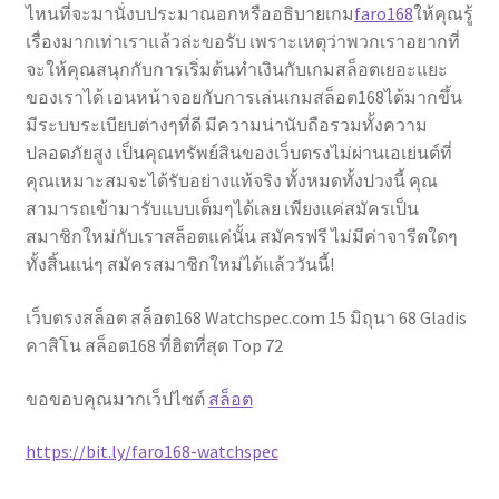
ไหนที่จะมานั่งบประมาณอกหรืออธิบายเกม
faro168
ให้คุณรู้
เรื่องมากเท่าเราแล้วล่ะขอรับ เพราะเหตุว่าพวกเราอยากที่
จะให้คุณสนุกกับการเริ่มต้นทำเงินกับเกมสล็อตเยอะแยะ
ของเราได้ เอนหน้าจอยกับการเล่นเกมสล็อต168ได้มากขึ้น
มีระบบระเบียบต่างๆที่ดี มีความน่านับถือรวมทั้งความ
ปลอดภัยสูง เป็นคุณทรัพย์สินของเว็บตรงไม่ผ่านเอเย่นต์ที่
คุณเหมาะสมจะได้รับอย่างแท้จริง ทั้งหมดทั้งปวงนี้ คุณ
สามารถเข้ามารับแบบเต็มๆได้เลย เพียงแค่สมัครเป็น
สมาชิกใหม่กับเราสล็อตแค่นั้น สมัครฟรี ไม่มีค่าจารีตใดๆ
ทั้งสิ้นแน่ๆ สมัครสมาชิกใหม่ได้แล้ววันนี้!
เว็บตรงสล็อต สล็อต168 Watchspec.com 15 มิถุนา 68 Gladis
คาสิโน สล็อต168 ที่ฮิตที่สุด Top 72
ขอขอบคุณมากเว็ปไซต์
สล็อต
https://bit.ly/faro168-watchspec