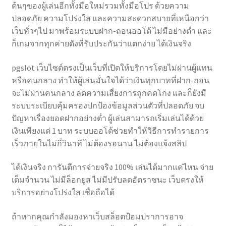
ต้นๆของผู้เล่นอีกทั้งมือใหม่รวมทั้งมือโปร ด้วยความ
ปลอดภัย ความโปร่งใส และความสะดวกสบายที่เหนือกว่า
เว็บทั่วๆไป มาพร้อมระบบฝาก-ถอนออโต้ ไม่มีอย่างต่ำ และ
ก็เกมจากทุกค่ายดังที่รับประกันว่าแตกง่าย ได้เงินจริง
pgslot เว็บไซต์ตรงเป็นเว็บที่เปิดให้บริการโดยไม่ผ่านผู้แทน
หรือคนกลาง ทำให้ผู้เล่นมั่นใจได้ว่าเงินทุกบาทที่ฝาก-ถอน
จะไม่ผ่านคนกลาง ลดความเสี่ยงการถูกคดโกง และก็ยังมี
ระบบระเบียบคุ้มครองปกป้องข้อมูลส่วนตัวที่ปลอดภัย จบ
ปัญหาเรื่องยอดฝากอย่างต่ำ ผู้เล่นสามารถเริ่มเล่นได้ด้วย
เงินเพียงแต่ 1 บาท ระบบออโต้ช่วยทำให้วิธีการทำรายการ
เร็วภายในไม่กี่วินาที ไม่ต้องรอนาน ไม่ต้องแจ้งสลิป
ได้เงินจริง การันตีการจ่ายจริง 100% เล่นได้มากแค่ไหน จ่าย
เต็มจำนวน ไม่มีล็อกยูส ไม่มีปรับลดอัตราชนะ เว็บตรงให้
บริการอย่างโปร่งใส เชื่อถือได้
ถ้าหากคุณกำลังมองหาเว็บสล็อตป้อมปราการอาจ