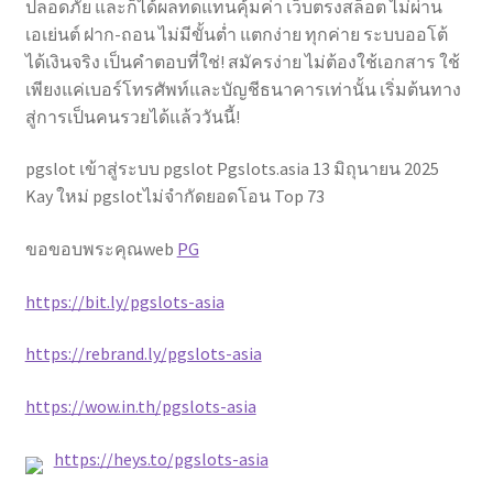
ปลอดภัย และก็ได้ผลทดแทนคุ้มค่า เว็บตรงสล็อต ไม่ผ่าน
เอเย่นต์ ฝาก-ถอน ไม่มีขั้นต่ำ แตกง่าย ทุกค่าย ระบบออโต้
ได้เงินจริง เป็นคำตอบที่ใช่! สมัครง่าย ไม่ต้องใช้เอกสาร ใช้
เพียงแค่เบอร์โทรศัพท์และบัญชีธนาคารเท่านั้น เริ่มต้นทาง
สู่การเป็นคนรวยได้แล้ววันนี้!
pgslot เข้าสู่ระบบ pgslot Pgslots.asia 13 มิถุนายน 2025
Kay ใหม่ pgslotไม่จำกัดยอดโอน Top 73
ขอขอบพระคุณweb
PG
https://bit.ly/pgslots-asia
https://rebrand.ly/pgslots-asia
https://wow.in.th/pgslots-asia
https://heys.to/pgslots-asia