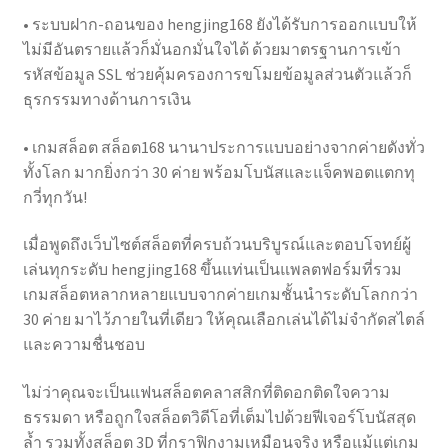
• ระบบฝาก-ถอนของ hengjing168 ยังได้รับการออกแบบให้
ไม่มีอันตรายแล้วก็มั่นอกมั่นใจได้ ด้วยมาตรฐานการเข้า
รหัสข้อมูล SSL ช่วยคุ้มครองการขโมยข้อมูลส่วนตัวแล้วก็
ธุรกรรมทางด้านการเงิน
• เกมสล็อต สล็อต168 นานาประการแบบอย่างจากค่ายดังทั่ว
ทั้งโลก มากยิ่งกว่า 30 ค่าย พร้อมโบนัสและแจ็คพอตแตกทุ
กวี่ทุกวัน!
เมื่อพูดถึงเว็บไซต์สล็อตที่ครบถ้วนบริบูรณ์และตอบโจทย์ผู้
เล่นทุกระดับ hengjing168 ขึ้นแท่นเป็นแพลตฟอร์มที่รวม
เกมสล็อตหลากหลายแบบจากค่ายเกมชั้นนำระดับโลกกว่า
30 ค่าย มาไว้ภายในที่เดียว ให้คุณเลือกเล่นได้ไม่จำกัดสไตล์
และความชื่นชอบ
ไม่ว่าคุณจะเป็นแฟนสล็อตคลาสสิกที่ติดอกติดใจความ
ธรรมดา หรือถูกใจสล็อตวิดีโอที่เต็มไปด้วยฟีเจอร์โบนัสสุด
ล้ำ รวมทั้งสล็อต 3D ที่กราฟิกงามเหมือนจริง หรือแม้แต่เกม