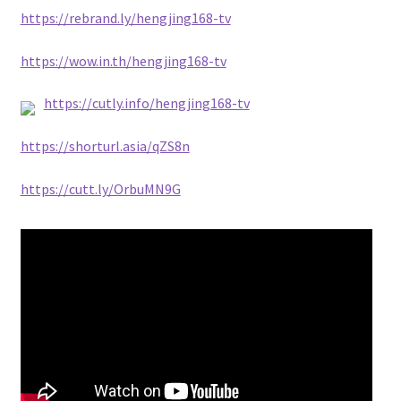
https://rebrand.ly/hengjing168-tv
https://wow.in.th/hengjing168-tv
https://cutly.info/hengjing168-tv
https://shorturl.asia/qZS8n
https://cutt.ly/OrbuMN9G