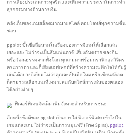
การเสี่ยงประเด็นการทุจริต และเพิ่มความรวดเร็วในการทำ
ธุรกรรมทางด้านการเงิน
คลังเก็บของเกมสล็อตมากมายสไตล์ ตอบโจทย์ทุกความชื่น
ชอบ
pg slot ขึ้นชื่อลือนามในเรื่องของการมีเกมให้เลือกเล่น
เยอะแยะ ไม่ว่าจะเป็นธีมแฟนตาซี เสี่ยงอันตราย ของกิน
หรือวัฒนธรรมจากทั้งโลก ทุกเกมมาพร้อมกราฟิกสุดวิจิตร
ตระการตา และก็เสียงเอฟเฟกต์ที่สร้างความระทึกใจให้กับผู้
เล่นได้อย่างดีเยี่ยม ไม่ว่าคุณจะเป็นมือใหม่หรือเซียนสล็อต
ก็สามารถเลือกเกมที่เหมาะสมกับสไตล์การเล่นของตนเอง
ได้อย่างง่ายๆ
ฟีเจอร์พิเศษจัดเต็ม เพิ่มจังหวะสำหรับการชนะ
อีกหนึ่งข้อดีของ pg slot เป็นการใส่ ฟีเจอร์พิเศษ เข้าไปใน
เกมแต่ละเกม ไม่ว่าจะเป็นการหมุนฟรี (Free Spins),
pgslot
ตัวคูณรางวัล (Multipliers), ฟีเจอร์โบนัสลับ, หรือแม้กระทั่ง