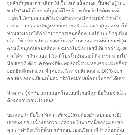
จุดสำคัญของการเลือกใช้เว็บไซต์ สล็อต168 เป็นยังไงรู้ไหม
ขอรับ? มันก็คือการที่คุณได้ใช้บริการกับเว็บไซต์ตรงแท้
100% ไม่ผ่านเอเย่นต์ ไม่ผ่านตัวกลาง มีความน่าไว้วางใจ
และความปลอดภัยสูง ซึ่งนี่แหละครับคือสิ่งสำคัญที่จะทำให้
ท่านสามารถได้กำไรจากการเล่นสล็อต168ได้แบบชิวๆเพียง
เลือกใช้บริการกับสุดยอดเว็บตรงไม่ผ่านเอเย่นต์ที่เยี่ยมที่สุด
ตอนนี้ สนุกกับเกมสล็อต168มากไม่น้อยเลยทีเดียวกว่า 2,000
เกมได้ทุกๆวันตลอด 1 วัน มีโปรโมชั่นและก็กิจกรรมมากไม่
น้อยเลยทีเดียว เครดิตฟรีซัพพอร์ตเพียบ แหล่งรวมเกมสล็อต
ยอดฮิตที่เหมาะสมที่สุดขณะนี้ การันตีแตกง่าย 100% อย่า
คอยช้า ลงทะเบียนเป็นสมาชิกใหม่กับสล็อต เว็บตรงได้เลย!
ทำความรู้จักกับ เกมสล็อต ในแบบที่ง่ายที่สุด มือใหม่จำเป็น
ต้องทราบก่อนเริ่มเล่น!
บอกเลยว่า มือใหม่หัดเล่นfaro168จะต้องอ่านเป็นอย่างยิ่ง
เลยคะขอรับ เนื่องจากว่าบทความในพาร์ทนี้ของผมจะพา
คุณมาดำดิ่งแล้วก็ค้นหาคำตอบของปริศนาที่ว่า สล็อตเว็บ