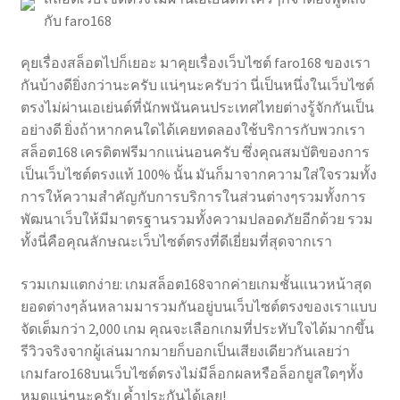
กับ faro168
คุยเรื่องสล็อตไปก็เยอะ มาคุยเรื่องเว็บไซต์ faro168 ของเรา
กันบ้างดียิ่งกว่านะครับ แน่ๆนะครับว่า นี่เป็นหนึ่งในเว็บไซต์
ตรงไม่ผ่านเอเย่นต์ที่นักพนันคนประเทศไทยต่างรู้จักกันเป็น
อย่างดี ยิ่งถ้าหากคนใดได้เคยทดลองใช้บริการกับพวกเรา
สล็อต168 เครดิตฟรีมากแน่นอนครับ ซึ่งคุณสมบัติของการ
เป็นเว็บไซต์ตรงแท้ 100% นั้น มันก็มาจากความใส่ใจรวมทั้ง
การให้ความสำคัญกับการบริการในส่วนต่างๆรวมทั้งการ
พัฒนาเว็บให้มีมาตรฐานรวมทั้งความปลอดภัยอีกด้วย รวม
ทั้งนี่คือคุณลักษณะเว็บไซต์ตรงที่ดีเยี่ยมที่สุดจากเรา
รวมเกมแตกง่าย: เกมสล็อต168จากค่ายเกมชั้นแนวหน้าสุด
ยอดต่างๆล้นหลามมารวมกันอยู่บนเว็บไซต์ตรงของเราแบบ
จัดเต็มกว่า 2,000 เกม คุณจะเลือกเกมที่ประทับใจได้มากขึ้น
รีวิวจริงจากผู้เล่นมากมายก็บอกเป็นเสียงเดียวกันเลยว่า
เกมfaro168บนเว็บไซต์ตรงไม่มีล็อกผลหรือล็อกยูสใดๆทั้ง
หมดแน่ๆนะครับ ค้ำประกันได้เลย!