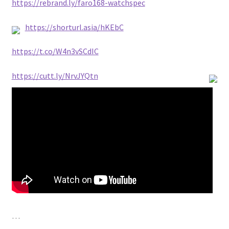
https://rebrand.ly/faro168-watchspec
https://shorturl.asia/hKEbC
https://t.co/W4n3vSCdIC
https://cutt.ly/NrvJYQtn
…