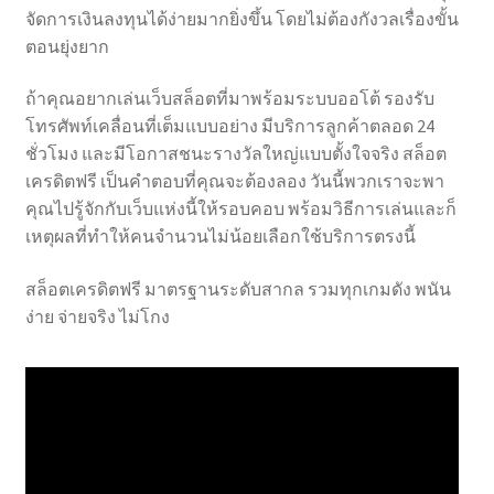
จัดการเงินลงทุนได้ง่ายมากยิ่งขึ้น โดยไม่ต้องกังวลเรื่องขั้น
ตอนยุ่งยาก
ถ้าคุณอยากเล่นเว็บสล็อตที่มาพร้อมระบบออโต้ รองรับ
โทรศัพท์เคลื่อนที่เต็มแบบอย่าง มีบริการลูกค้าตลอด 24
ชั่วโมง และมีโอกาสชนะรางวัลใหญ่แบบตั้งใจจริง สล็อต
เครดิตฟรี เป็นคำตอบที่คุณจะต้องลอง วันนี้พวกเราจะพา
คุณไปรู้จักกับเว็บแห่งนี้ให้รอบคอบ พร้อมวิธีการเล่นและก็
เหตุผลที่ทำให้คนจำนวนไม่น้อยเลือกใช้บริการตรงนี้
สล็อตเครดิตฟรี มาตรฐานระดับสากล รวมทุกเกมดัง พนัน
ง่าย จ่ายจริง ไม่โกง