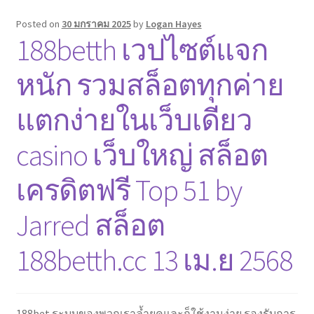
Posted on
30 มกราคม 2025
by
Logan Hayes
188betth เวปไซต์แจก
หนัก รวมสล็อตทุกค่าย
แตกง่ายในเว็บเดียว
casino เว็บใหญ่ สล็อต
เครดิตฟรี Top 51 by
Jarred สล็อต
188betth.cc 13 เม.ย 2568
188bet ระบบของพวกเราล้ำยุคและก็ใช้งานง่าย รองรับการ