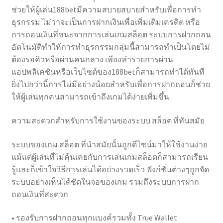
ช่วยให้ผู้เล่น188betมีความสบายสบายสำหรับเพื่อการทำ
ธุรกรรม ไม่ว่าจะเป็นการฝากเงินเพื่อเพิ่มเติมเครดิต หรือ
การถอนเงินที่ชนะจากการเล่นเกมสล็อต ระบบการฝากถอน
อัตโนมัติทำให้การทำธุรกรรมกลุ่มนี้สามารถทำเป็นโดยไม่
ต้องรอคิวหรือผ่านคนกลาง เพียงทำรายการผ่าน
แอปพลิเคชันหรือเว็บไซต์ของ188betก็สามารถทำได้ทันที
ยิ่งไปกว่านี้การไม่มีอย่างน้อยสำหรับเพื่อการฝากถอนก็ช่วย
ให้ผู้เล่นทุกคนสามารถเข้าถึงเกมได้ง่ายเพิ่มขึ้น
ความสะดวกสำหรับการใช้งานของระบบ สล็อต ที่ทันสมัย
ระบบของเกม สล็อต ที่นำสมัยนั้นถูกดีไซน์มาให้ใช้งานง่าย
แม้แต่ผู้เล่นที่ไม่คุ้นเคยกับการเล่นเกมสล็อตก็สามารถเรียน
รู้และก็เข้าใจวิธีการเล่นได้อย่างรวดเร็ว ฟังก์ชั่นต่างๆถูกจัด
ระบบอย่างเห็นได้ชัดในจอของเกม รวมถึงระบบการฝาก
ถอนเงินที่สะดวก
• รองรับการฝากถอนทุกแบงค์รวมทั้ง True Wallet