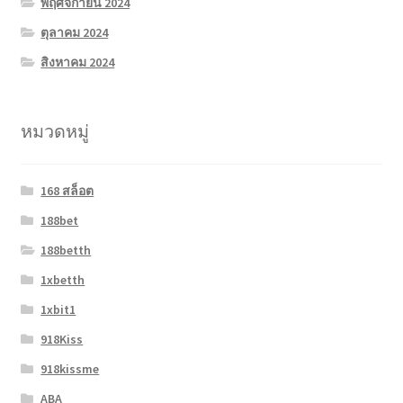
พฤศจิกายน 2024
ตุลาคม 2024
สิงหาคม 2024
หมวดหมู่
168 สล็อต
188bet
188betth
1xbetth
1xbit1
918Kiss
918kissme
ABA