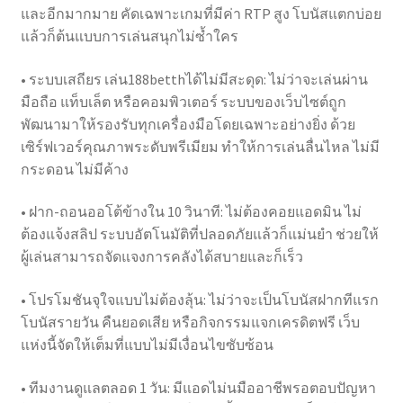
และอีกมากมาย คัดเฉพาะเกมที่มีค่า RTP สูง โบนัสแตกบ่อย
แล้วก็ต้นแบบการเล่นสนุกไม่ซ้ำใคร
• ระบบเสถียร เล่น188betthได้ไม่มีสะดุด: ไม่ว่าจะเล่นผ่าน
มือถือ แท็บเล็ต หรือคอมพิวเตอร์ ระบบของเว็บไซต์ถูก
พัฒนามาให้รองรับทุกเครื่องมือโดยเฉพาะอย่างยิ่ง ด้วย
เซิร์ฟเวอร์คุณภาพระดับพรีเมียม ทำให้การเล่นลื่นไหล ไม่มี
กระดอน ไม่มีค้าง
• ฝาก-ถอนออโต้ข้างใน 10 วินาที: ไม่ต้องคอยแอดมิน ไม่
ต้องแจ้งสลิป ระบบอัตโนมัติที่ปลอดภัยแล้วก็แม่นยำ ช่วยให้
ผู้เล่นสามารถจัดแจงการคลังได้สบายและก็เร็ว
• โปรโมชันจุใจแบบไม่ต้องลุ้น: ไม่ว่าจะเป็นโบนัสฝากทีแรก
โบนัสรายวัน คืนยอดเสีย หรือกิจกรรมแจกเครดิตฟรี เว็บ
แห่งนี้จัดให้เต็มที่แบบไม่มีเงื่อนไขซับซ้อน
• ทีมงานดูแลตลอด 1 วัน: มีแอดไม่นมืออาชีพรอตอบปัญหา