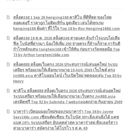
สล็อต168 1 Sep 26 hengjing168 คาสิโน ที่ดีที่สุด ของไทย
ลอตเตอรี่ ราคาถูก ไม่ติดเทิร์น ยูสเดียว เล่นได้ทุกเกม
hengjing168 คุ้มค่า ที่ไว้ใจ Top 18 by Roy Hengjing168d.com
สล็อต168 18 ส.ค. 2026 สล็อต168 สายแตก ลุ้นกำไรแบบไม่เสีย
ฟีล โบนัสพี่ฝากมา น้องให้เพิ่ม 200 จ่ายตรง กี่ล้านก็จ่าย การันตี
กำไรหลักแสน tangtem168 เข้าให้ทัน ก่อนรางวัลหลุดมือ Top
73 by Arthur tangtem168e.com
สล็อต888 สล็อตเว็บตรง 2026 ประสบการณ์เล่นยุคใหม่ ระบบ
เสถียร พร้อมเกมให้เลือกมากมาย 10 AUG 2569 เว็บไซต์ ตรง
jin888.asia คาสิโนออนไลน์ เว็บเปิดใหม่ ทดลองเล่น Top 83 by
Henry
คาสิโน สล็อต888 สล็อตเว็บตรง 2026 ประสบการณ์เล่นยุคใหม่
ระบบเสถียร พร้อมเกมให้เลือกมากมาย เว็บตรง Jin888.asia
เครดิตฟรี Top 92 by Gabriela 7 websiteแตกง่าย กันยายน 2569
บาคาร่า เปิดมุมมองใหม่ของเกมบาคาร่า Top 34 by Jayne
Sexy168c.com เซียนตัดเซียน รับโบนัส 30%ยิ่งเล่นยิ่งได้ แคช
แบค 10% ระบบเสถียร อัปเดตล่าสุด บาคาร่าสด ดีลเลอร์สาว
สวย บาคาร่า สมัครง่าย ได้โปรไว 9 ส.ค. 69