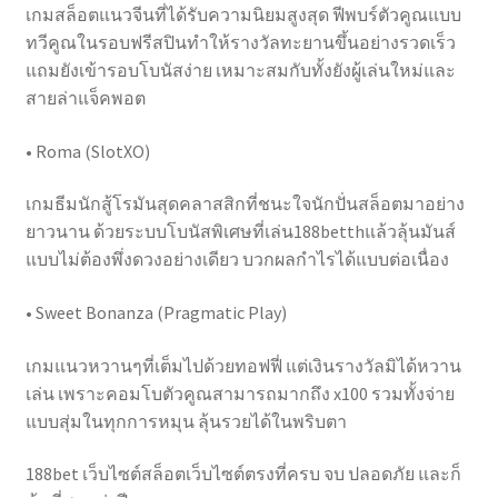
เกมสล็อตแนวจีนที่ได้รับความนิยมสูงสุด ฟีพบร์ตัวคูณแบบ
ทวีคูณในรอบฟรีสปินทำให้รางวัลทะยานขึ้นอย่างรวดเร็ว
แถมยังเข้ารอบโบนัสง่าย เหมาะสมกับทั้งยังผู้เล่นใหม่และ
สายล่าแจ็คพอต
• Roma (SlotXO)
เกมธีมนักสู้โรมันสุดคลาสสิกที่ชนะใจนักปั่นสล็อตมาอย่าง
ยาวนาน ด้วยระบบโบนัสพิเศษที่เล่น188betthแล้วลุ้นมันส์
แบบไม่ต้องพึ่งดวงอย่างเดียว บวกผลกำไรได้แบบต่อเนื่อง
• Sweet Bonanza (Pragmatic Play)
เกมแนวหวานๆที่เต็มไปด้วยทอฟฟี่ แต่เงินรางวัลมิได้หวาน
เล่น เพราะคอมโบตัวคูณสามารถมากถึง x100 รวมทั้งจ่าย
แบบสุ่มในทุกการหมุน ลุ้นรวยได้ในพริบตา
188bet เว็บไซต์สล็อตเว็บไซต์ตรงที่ครบ จบ ปลอดภัย และก็