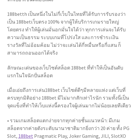
188betth เป็นหนึ่งในไม่กี่เว็บในไทยที่ได้รับการรับรองว่า
เป็น 188betเว็บตรง 100% จากผู้ให้บริการเกมรายใหญ่
โดยตรง ทำให้ผู้เล่นมั่นอกมั่นใจได้ว่า ทุกการเล่นจะได้รับ
ความเป็นธรรม ระบบเกมที่โปร่งใส และการชำระเงิน
รางวัลที่ไม่อ้อมค้อม ไม่ว่าจะเล่นได้กี่หมื่นหรือกี่แสน ก็
สามารถถอนออกได้จริง
ลักษณะเด่นของเว็บไซต์สล็อต 188bet ที่ทำให้เป็นอันดับ
แรกในใจนักปั่นสล็อต
เมื่อเอ่ยถึงการเล่น188bet เว็บไซต์ดีๆมีหลายแห่ง แต่เว็บที่
ครบทุกมิติอย่าง 188bet มีไม่มากสักเท่าไรนัก รวมทั้งนี่เป็น
จุดแข็งที่ทำให้เว็บแห่งนี้ครองใจผู้เล่นมากไม่น้อยเลยทีเดียว
• รวมเกมสล็อตแตกง่ายจากทุกค่ายชั้นแนวหน้า: มีเกม
สล็อตจากค่ายดังระดับนานาชาติมากยิ่งกว่า 20 ค่าย ทั้ง PG
Slot,
188bet
Pragmatic Play, Joker Gaming, JILI, SlotXO