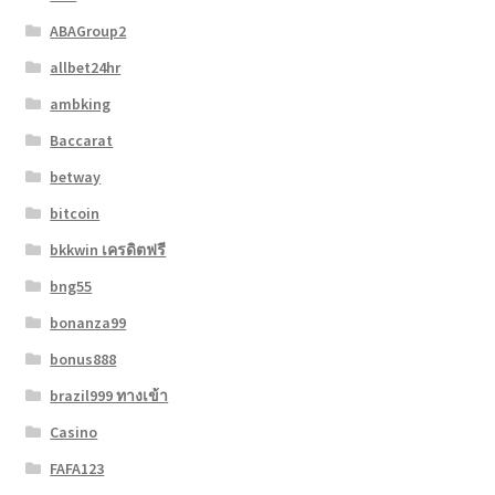
ABAGroup2
allbet24hr
ambking
Baccarat
betway
bitcoin
bkkwin เครดิตฟรี
bng55
bonanza99
bonus888
brazil999 ทางเข้า
Casino
FAFA123