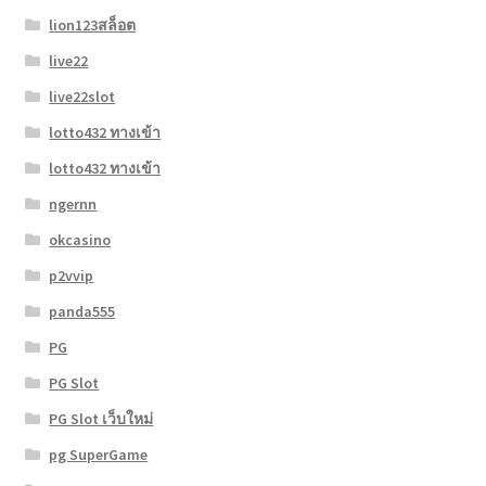
lion123สล็อต
live22
live22slot
lotto432 ทางเข้า
lotto432 ทางเข้า
ngernn
okcasino
p2vvip
panda555
PG
PG Slot
PG Slot เว็บใหม่
pg SuperGame