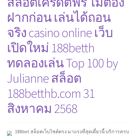
สล็อตเครดิตฟรี ไม่ต้อง
ฝากก่อน เล่นได้ถอน
จริง casino online เว็บ
เปิดใหม่ 188betth
ทดลองเล่น Top 100 by
Julianne สล็อต
188betthb.com 31
สิงหาคม 2568
188bet สล็อตเว็บไซต์ตรง มาแรงที่สุดเดี๋ยวนี้ บริการครบ