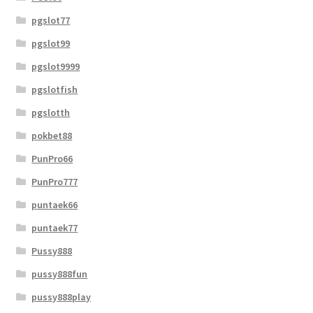
pgslot77
pgslot99
pgslot9999
pgslotfish
pgslotth
pokbet88
PunPro66
PunPro777
puntaek66
puntaek77
Pussy888
pussy888fun
pussy888play