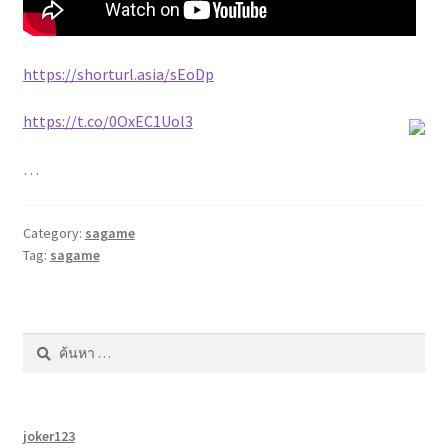
https://shorturl.asia/sEoDp
https://t.co/0OxEC1Uol3
…
Category:
sagame
Tag:
sagame
ค้นหา
สำหรับ:
joker123