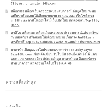
73 by Arthur tangtem168e.com
สล็อต888 สล็อตเว็บตรง 2026 ประสบการณ์เล่นยุคใหม่ ระบบ
เสถียร พร้อมเกมให้เลือกมากมาย 10 AUG 2569 เว็บไซต์ ตรง
jin888.asia คาสิโนออนไลน์ เว็บเปิดใหม่ ทดลองเล่น Top 83 by
Henry
คาสิโน สล็อต888 สล็อตเว็บตรง 2026 ประสบการณ์เล่นยุคใหม่
ระบบเสถียร พร้อมเกมให้เลือกมากมาย เว็บตรง Jin888.asia
เครดิตฟรี Top 92 by Gabriela 7 websiteแตกง่าย กันยายน 2569
บาคาร่า เปิดมุมมองใหม่ของเกมบาคาร่า Top 34 by Jayne
Sexy168c.com เซียนตัดเซียน รับโบนัส 30%ยิ่งเล่นยิ่งได้ แคช
แบค 10% ระบบเสถียร อัปเดตล่าสุด บาคาร่าสด ดีลเลอร์สาว
สวย บาคาร่า สมัครง่าย ได้โปรไว 9 ส.ค. 69
ความเห็นล่าสุด
คลังเก็บ