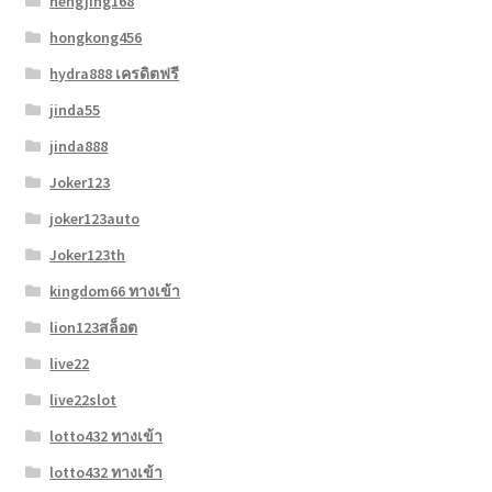
hengjing168
hongkong456
hydra888 เครดิตฟรี
jinda55
jinda888
Joker123
joker123auto
Joker123th
kingdom66 ทางเข้า
lion123สล็อต
live22
live22slot
lotto432 ทางเข้า
lotto432 ทางเข้า