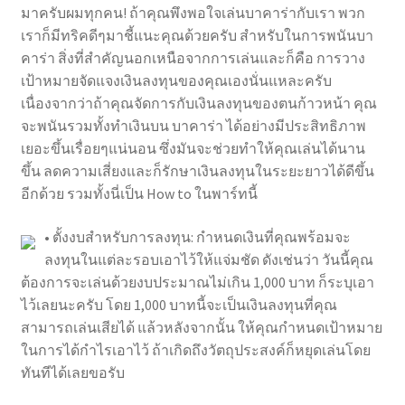
มาครับผมทุกคน! ถ้าคุณพึงพอใจเล่นบาคาร่ากับเรา พวก
เราก็มีทริคดีๆมาชี้แนะคุณด้วยครับ สำหรับในการพนันบา
คาร่า สิ่งที่สำคัญนอกเหนือจากการเล่นและก็คือ การวาง
เป้าหมายจัดแจงเงินลงทุนของคุณเองนั่นแหละครับ
เนื่องจากว่าถ้าคุณจัดการกับเงินลงทุนของตนก้าวหน้า คุณ
จะพนันรวมทั้งทำเงินบน บาคาร่า ได้อย่างมีประสิทธิภาพ
เยอะขึ้นเรื่อยๆแน่นอน ซึ่งมันจะช่วยทำให้คุณเล่นได้นาน
ขึ้น ลดความเสี่ยงและก็รักษาเงินลงทุนในระยะยาวได้ดีขึ้น
อีกด้วย รวมทั้งนี่เป็น How to ในพาร์ทนี้
• ตั้งงบสำหรับการลงทุน: กำหนดเงินที่คุณพร้อมจะ
ลงทุนในแต่ละรอบเอาไว้ให้แจ่มชัด ดังเช่นว่า วันนี้คุณ
ต้องการจะเล่นด้วยงบประมาณไม่เกิน 1,000 บาท ก็ระบุเอา
ไว้เลยนะครับ โดย 1,000 บาทนี้จะเป็นเงินลงทุนที่คุณ
สามารถเล่นเสียได้ แล้วหลังจากนั้น ให้คุณกำหนดเป้าหมาย
ในการได้กำไรเอาไว้ ถ้าเกิดถึงวัตถุประสงค์ก็หยุดเล่นโดย
ทันทีได้เลยขอรับ