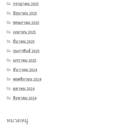
กรกฎาคม 2025
มิถุนายน 2025
พฤษภาคม 2025
เมษายน 2025
มีนาคม 2025
กุมภาพันธ์ 2025
มกราคม 2025
ธันวาคม 2024
พฤศจิกายน 2024
ตุลาคม 2024
สิงหาคม 2024
หมวดหมู่