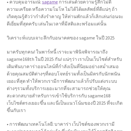
• ควบคุมอารมณ์:
sagame
การเล่นด้วยความรู้สึกไม่ดี
ความเครียด หรือความโมโห ไม่ได้ได้ผลลัพธ์ที่ดีแน่ๆ ถ้า
เกิดคุณรู้ตัวว่ากำลังรำคาญ ให้ท่านพักแล้วก็เลิกเล่นก่อนจะ
ดีเยี่ยมที่สุดครับ เล่นในเวลาที่มีสติและพร้อมแค่นั้น
วิเคราะห์แบบเจาะลึกกับอนาคตของ sagame ในปี 2025
มาครับทุกคน! ในพาร์ทนี้ เราจะมาพินิจพิจารณาถึง
sagame168th ในปี 2025 กัน! แน่ๆว่า เราเป็นเว็บไซต์สำหรับ
เดิมพันบาคาร่าออนไลน์ที่กำลังเป็นที่นิยมอย่างสม่ำเสมอ
ด้วยคุณสมบัติต่างๆที่ตอบโจทย์รวมทั้งเป็นมิตรกับนักพนัน
เยอะที่สุด ทำให้พวกเรามีการพัฒนาแล้วก็ปรับแต่งระบบ
ต่างๆรวมทั้งบริการเยอะมากที่จะสามารถช่วยให้คุณ
สะดวกสบายสำหรับการเข้าใช้บริการกับ sagame168
เว็บไซต์ตรงเยอะขึ้น และนี่เป็นแนวโน้มของปี 2025 ที่จะเกิด
ขึ้นกับเรา
• การพัฒนาเทคโนโลยี: บาคาร่า เว็บไซต์ของพวกเรามี