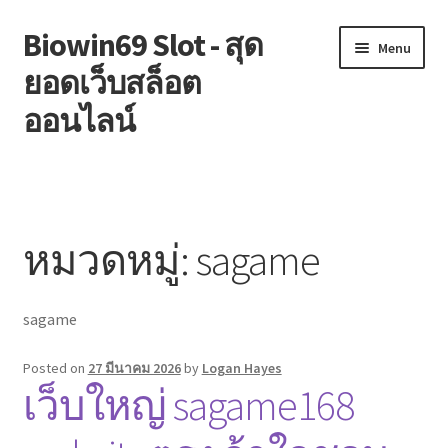
Biowin69 Slot - สุด
Skip
Skip
Menu
to
to
ยอดเว็บสล็อต
navigation
content
ออนไลน์
หน้าแรก
Blog
หมวดหมู่:
sagame
Contact
sagame
Welcome to the family!
Posted on
27 มีนาคม 2026
by
Logan Hayes
เว็บใหญ่ sagame168