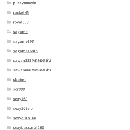
pussy888win
rocket45
royal558
sagame
sagame168
sagame168th
sawan888 ทดลองเล่น
sawan888 ทดลองเล่น
sbobet
scr888
sexy168
sexy168vip
sexyauto168
sexybaccarat168