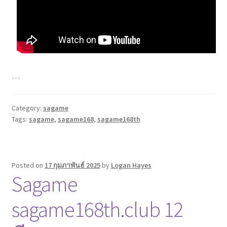
…
Category:
sagame
Tags:
sagame
,
sagame168
,
sagame168th
Posted on
17 กุมภาพันธ์ 2025
by
Logan Hayes
Sagame
sagame168th.club 12