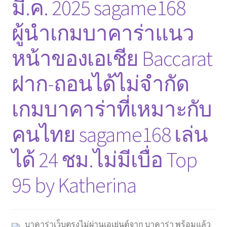
มี.ค. 2025 sagame168
ผู้นำเกมบาคาร่าแนว
หน้าของเอเชีย Baccarat
ฝาก-ถอนได้ไม่จำกัด
เกมบาคาร่าที่เหมาะกับ
คนไทย sagame168 เล่น
ได้ 24 ชม.ไม่มีเบื่อ Top
95 by Katherina
บาคาร่าเว็บตรงไม่ผ่านเอเย่นต์จาก บาคาร่า พร้อมแล้ว