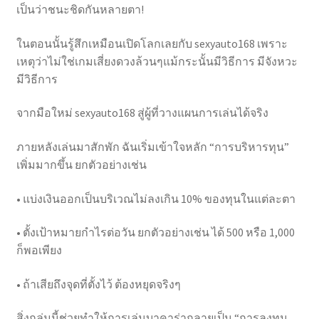
เป็นว่าชนะชิดกันหลายตา!
ในตอนนั้นรู้สึกเหมือนเปิดโลกเลยกับ sexyauto168 เพราะ
เหตุว่าไม่ใช่เกมเสี่ยงดวงล้วนๆแม้กระนั้นมีวิธีการ มีจังหวะ
มีวิธีการ
จากมือใหม่ sexyauto168 สู่ผู้ที่วางแผนการเล่นได้จริง
ภายหลังเล่นมาสักพัก ฉันเริ่มเข้าใจหลัก “การบริหารทุน”
เพิ่มมากขึ้น ยกตัวอย่างเช่น
• แบ่งเงินออกเป็นบริเวณไม่ลงเกิน 10% ของทุนในแต่ละตา
• ตั้งเป้าหมายกำไรต่อวัน ยกตัวอย่างเช่น ได้ 500 หรือ 1,000
ก็พอเพียง
• ถ้าเสียถึงจุดที่ตั้งไว้ ต้องหยุดจริงๆ
สิ่งกลุ่มนี้ช่วยทำให้การเล่นบาคาร่ากลายเป็น “การลงทุน