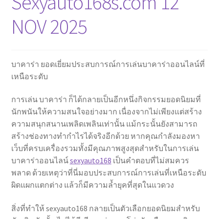
Sexyauto168s.com 12
NOV 2025
บาคาร่า ยอดเยี่ยมประสบการณ์การเล่นบาคาร่าออนไลน์ที่
เหนือระดับ
การเล่น บาคาร่า ก็ได้กลายเป็นอีกหนึ่งกิจกรรมยอดนิยมที่
นักพนันให้ความสนใจอย่างมาก เนื่องจากไม่เพียงแต่สร้าง
ความสนุกสนานเพลิดเพลินเท่านั้น แม้กระนั้นยังสามารถ
สร้างช่องทางทำกำไรได้จริงอีกด้วย หากคุณกำลังมองหา
เว็บที่ครบเครื่องรวมทั้งมีคุณภาพสูงสุดสำหรับในการเล่น
บาคาร่าออนไลน์
sexyauto168
เป็นคำตอบที่ไม่สมควร
พลาด ด้วยเหตุว่าที่นี่มอบประสบการณ์การเล่นที่เหนือระดับ
ผิดแผกแตกต่าง แล้วก็มีความล้ำยุคที่สุดในแวดวง
สิ่งที่ทำให้ sexyauto168 กลายเป็นตัวเลือกยอดนิยมสำหรับ