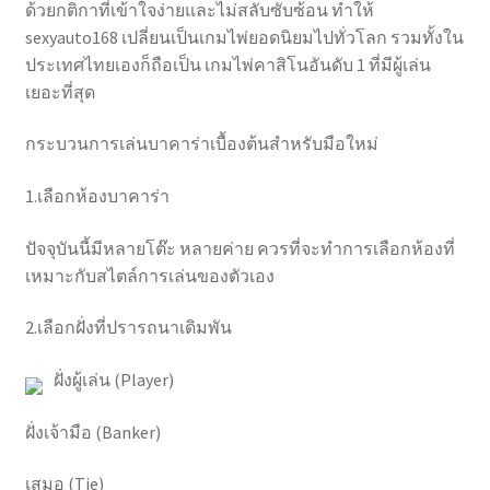
ด้วยกติกาที่เข้าใจง่ายและไม่สลับซับซ้อน ทำให้
sexyauto168 เปลี่ยนเป็นเกมไพ่ยอดนิยมไปทั่วโลก รวมทั้งใน
ประเทศไทยเองก็ถือเป็น เกมไพ่คาสิโนอันดับ 1 ที่มีผู้เล่น
เยอะที่สุด
กระบวนการเล่นบาคาร่าเบื้องต้นสำหรับมือใหม่
1.เลือกห้องบาคาร่า
ปัจจุบันนี้มีหลายโต๊ะ หลายค่าย ควรที่จะทำการเลือกห้องที่
เหมาะกับสไตล์การเล่นของตัวเอง
2.เลือกฝั่งที่ปรารถนาเดิมพัน
ฝั่งผู้เล่น (Player)
ฝั่งเจ้ามือ (Banker)
เสมอ (Tie)