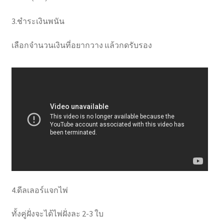
3.ชำระเงินพนัน
เลือกจำนวนเงินที่อยากวาง แล้วกดรับรอง
4.ดีลเลอร์แจกไพ่
ทั้งคู่ฝั่งจะได้ไพ่ฝั่งละ 2-3 ใบ