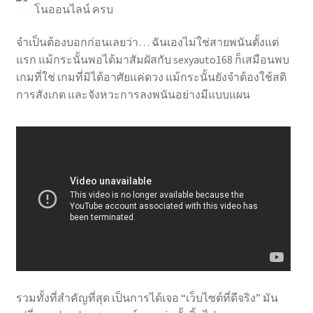
โนออนไลน์ ครบ
จำเป็นต้องบอกก่อนเลยว่า… ฉันเองไม่ใช่สายพนันตั้งแต่
แรก แม้กระนั้นพอได้มาสัมผัสกับ sexyauto168 ก็เสมือนพบ
เกมที่ใช่ เกมที่มิได้อาศัยแค่ดวง แม้กระนั้นยังจำต้องใช้สติ
การสังเกต และจังหวะการลงพนันอย่างมีแบบแผน
รวมทั้งที่สำคัญที่สุด เป็นการได้เจอ “เว็บไซต์ที่ดีจริง” มัน