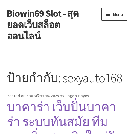
Biowin69 Slot - สุด
Skip
Skip
Menu
to
to
ยอดเว็บสล็อต
navigation
content
ออนไลน์
หน้าแรก
Blog
ป้ายกำกับ:
sexyauto168
Contact
Posted on
6 พฤศจิกายน 2025
by
Logan Hayes
Welcome to the family!
บาคาร่า เว็บปั่นบาคา
ร่า ระบบทันสมัย ทีม