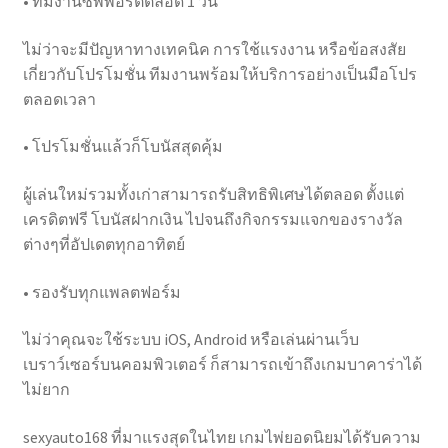
• ทีมงานซัพพอร์ตตลอด 1 วัน
ไม่ว่าจะมีปัญหาทางเทคนิค การใช้แรงงาน หรือข้อสงสัย
เกี่ยวกับโปรโมชั่น ทีมงานพร้อมให้บริการอย่างเป็นมือโปร
ตลอดเวลา
• โปรโมชั่นแล้วก็โบนัสสุดคุ้ม
ผู้เล่นใหม่รวมทั้งเก่าสามารถรับสิทธิพิเศษได้ตลอด ตั้งแต่
เครดิตฟรี โบนัสฝากเงิน ไปจนถึงกิจกรรมแจกของรางวัล
ต่างๆที่อัปเดตทุกอาทิตย์
• รองรับทุกแพลตฟอร์ม
ไม่ว่าคุณจะใช้ระบบ iOS, Android หรือเล่นผ่านเว็บ
เบราว์เซอร์บนคอมพิวเตอร์ ก็สามารถเข้าถึงเกมบาคาร่าได้
ไม่ยาก
sexyauto168 ที่มาแรงสุดในไทย เกมไพ่ยอดนิยมได้รับความ