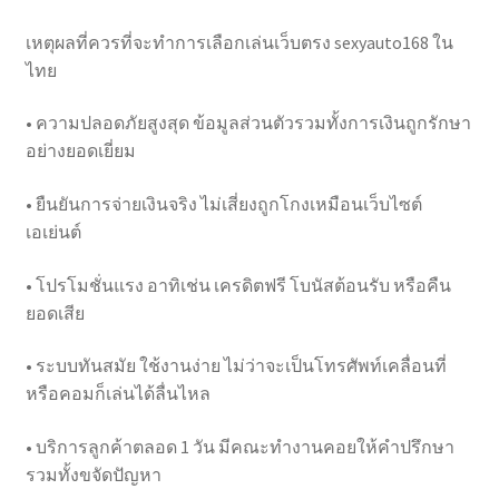
เหตุผลที่ควรที่จะทำการเลือกเล่นเว็บตรง sexyauto168 ใน
ไทย
• ความปลอดภัยสูงสุด ข้อมูลส่วนตัวรวมทั้งการเงินถูกรักษา
อย่างยอดเยี่ยม
• ยืนยันการจ่ายเงินจริง ไม่เสี่ยงถูกโกงเหมือนเว็บไซต์
เอเย่นต์
• โปรโมชั่นแรง อาทิเช่น เครดิตฟรี โบนัสต้อนรับ หรือคืน
ยอดเสีย
• ระบบทันสมัย ใช้งานง่าย ไม่ว่าจะเป็นโทรศัพท์เคลื่อนที่
หรือคอมก็เล่นได้ลื่นไหล
• บริการลูกค้าตลอด 1 วัน มีคณะทำงานคอยให้คำปรึกษา
รวมทั้งขจัดปัญหา