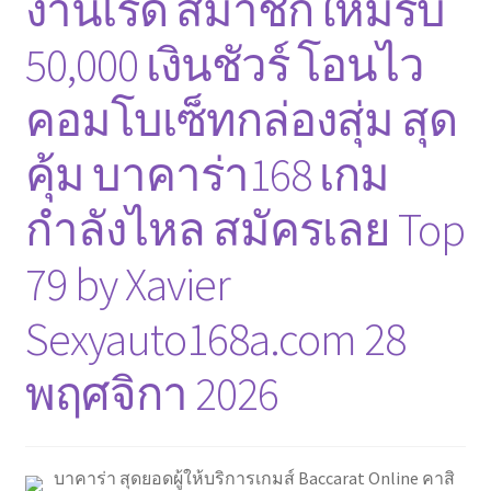
งานเริ่ด สมาชิกใหม่รับ
50,000 เงินชัวร์ โอนไว
คอมโบเซ็ทกล่องสุ่ม สุด
คุ้ม บาคาร่า168 เกม
กำลังไหล สมัครเลย Top
79 by Xavier
Sexyauto168a.com 28
พฤศจิกา 2026
บาคาร่า สุดยอดผู้ให้บริการเกมส์ Baccarat Online คาสิ