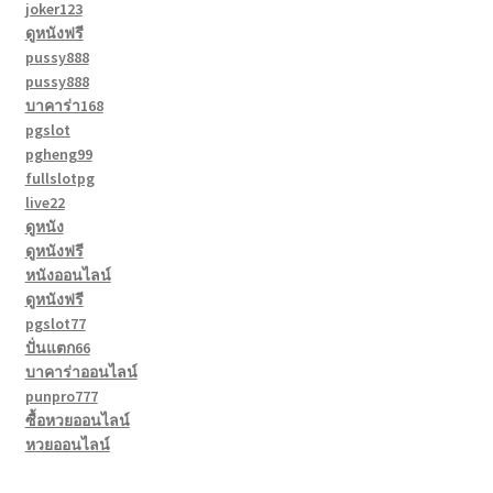
joker123
ดูหนังฟรี
pussy888
pussy888
บาคาร่า168
pgslot
pgheng99
fullslotpg
live22
ดูหนัง
ดูหนังฟรี
หนังออนไลน์
ดูหนังฟรี
pgslot77
ปั่นแตก66
บาคาร่าออนไลน์
punpro777
ซื้อหวยออนไลน์
หวยออนไลน์