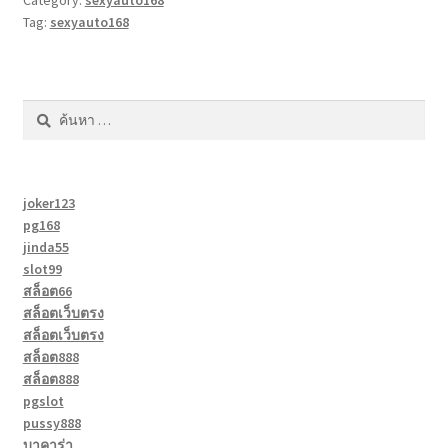
Tag:
sexyauto168
ค้นหา
สำหรับ:
joker123
pg168
jinda55
slot99
สล็อต66
สล็อตเว็บตรง
สล็อตเว็บตรง
สล็อต888
สล็อต888
pgslot
pussy888
บาคาร่า