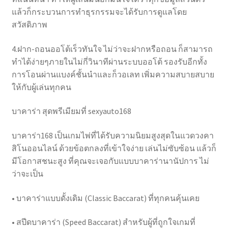
แล้วก็กระบวนการทำธุรกรรมจะได้รับการดูแลโดย
สวัสดิภาพ
4.ฝาก-ถอนออโต้เร็วทันใจ ไม่ว่าจะฝากหรือถอน ก็สามารถ
ทำได้ง่ายๆภายในไม่กี่วินาทีผ่านระบบออโต้ รองรับอีกทั้ง
การโอนผ่านแบงค์ชั้นนำและก็วอเลท เพิ่มความสบายสบาย
ให้กับผู้เล่นทุกคน
บาคาร่า สุดพรีเมียมที่ sexyauto168
บาคาร่า168 เป็นเกมไพ่ที่ได้รับความนิยมสูงสุดในแวดวงคา
สิโนออนไลน์ ด้วยข้อตกลงที่เข้าใจง่าย เล่นไม่ซับซ้อน แล้วก็
มีโอกาสชนะสูง ที่คุณจะเจอกับแบบบาคาร่านานัปการ ไม่
ว่าจะเป็น
• บาคาร่าแบบดั้งเดิม (Classic Baccarat) ที่ทุกคนคุ้นเคย
• สปีดบาคาร่า (Speed Baccarat) สำหรับผู้ที่ถูกใจเกมที่