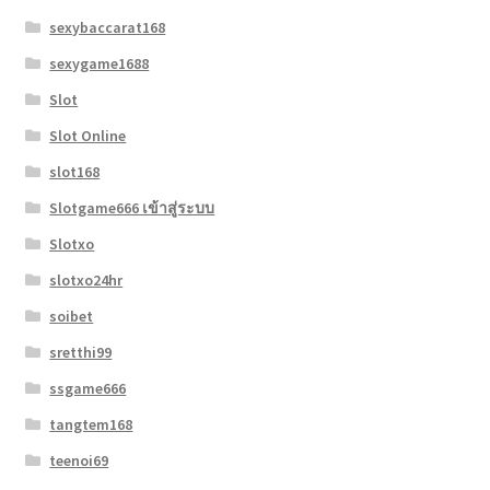
sexybaccarat168
sexygame1688
Slot
Slot Online
slot168
Slotgame666 เข้าสู่ระบบ
Slotxo
slotxo24hr
soibet
sretthi99
ssgame666
tangtem168
teenoi69