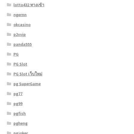
lotto432 ทางเข้า
ngernn
okcasino
p2vvip
panda555
PG
PG Slot
PG Slot เว็บใหม่
pg SuperGame
pg77
pg99
pgfish
pgheng
pgjoker