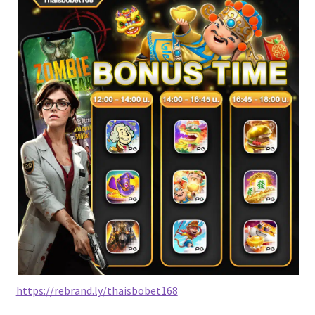
https://rebrand.ly/thaisbobet168