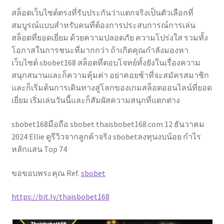
สล็อตเว็บไซต์ตรงที่รับประกันว่าแตกจริงเป็นตัวเลือกที่
สมบูรณ์แบบสำหรับคนที่ต้องการประสบการณ์การเล่น
สล็อตที่ยอดเยี่ยม ด้วยความปลอดภัย ความโปร่งใส รวมทั้ง
โอกาสในการชนะที่มากกว่า ถ้าเกิดคุณกำลังมองหา
เว็บไซต์ sbobet168 สล็อตที่ตอบโจทย์ทั้งยังในเรื่องความ
สนุกสนานและก็ความคุ้มค่า อย่าคอยช้าที่จะสมัครสมาชิก
และก็เริ่มต้นการเดินทางสู่โลกของเกมสล็อตออนไลน์ที่ยอด
เยี่ยม เริ่มเล่นวันนี้และก็สัมผัสความสนุกที่แตกต่าง
sbobet168มือถือ sbobet thaisbobet168.com 12 ธันวาคม
2024 Ellie ดูรีวิวจากลูกค้าจริง sbobetลงทุนงบน้อย กำไร
หลักแสน Top 74
ขอขอบพระคุณ Ref.
sbobet
https://bit.ly/thaisbobet168