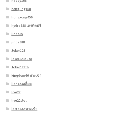
happy168
hengjing168
hongkong456
hydra888 เครดิตฟรี
jinda55
jinda888
Joker123
joker123auto
Joker123th
kingdom66 ทางเข้า
lion123สล็อต
live22
live22slot
lotto432 ทางเข้า