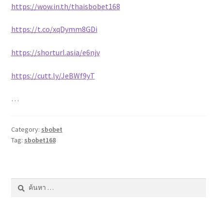
https://wow.in.th/thaisbobet168
https://t.co/xqDymm8GDi
https://shorturl.asia/e6njv
https://cutt.ly/JeBWf9yT
…
Category:
sbobet
Tag:
sbobet168
ค้นหา
สำหรับ: