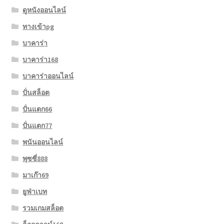
ดูหนังออนไลน์
ทางเข้าpg
บาคาร่า
บาคาร่า168
บาคาร่าออนไลน์
ปั่นสล็อต
ปั่นแตก66
ปั่นแตก77
พนันออนไลน์
พุซซี่888
มาเก๊า69
ยูฟ่าเบท
รวมเกมสล็อต