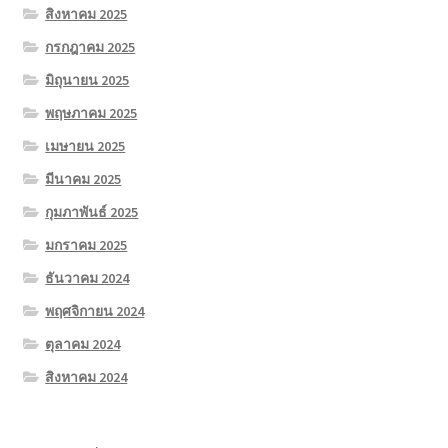
สิงหาคม 2025
กรกฎาคม 2025
มิถุนายน 2025
พฤษภาคม 2025
เมษายน 2025
มีนาคม 2025
กุมภาพันธ์ 2025
มกราคม 2025
ธันวาคม 2024
พฤศจิกายน 2024
ตุลาคม 2024
สิงหาคม 2024