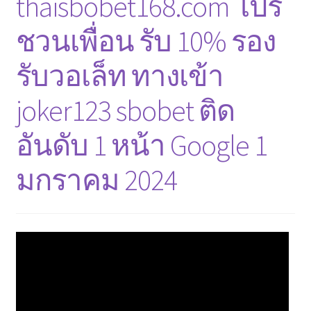
thaisbobet168.com โปร
ชวนเพื่อน รับ 10% รอง
รับวอเล็ท ทางเข้า
joker123 sbobet ติด
อันดับ 1 หน้า Google 1
มกราคม 2024