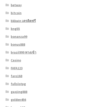
betway
bitcoin
bkkwin เครดิตฟรี
bng55
bonanza99
bonus888
brazil999 ทางเข้า
Casino
FAFA123
faro168
fullslotpg
gaojing888
golden456