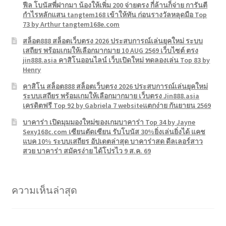
ฟีล โบนัสพี่ฝากมา น้องให้เพิ่ม 200 จ่ายตรง กี่ล้านก็จ่าย การันตี
กำไรหลักแสน tangtem168 เข้าให้ทัน ก่อนรางวัลหลุดมือ Top
73 by Arthur tangtem168e.com
สล็อต888 สล็อตเว็บตรง 2026 ประสบการณ์เล่นยุคใหม่ ระบบ
เสถียร พร้อมเกมให้เลือกมากมาย 10 AUG 2569 เว็บไซต์ ตรง
jin888.asia คาสิโนออนไลน์ เว็บเปิดใหม่ ทดลองเล่น Top 83 by
Henry
คาสิโน สล็อต888 สล็อตเว็บตรง 2026 ประสบการณ์เล่นยุคใหม่
ระบบเสถียร พร้อมเกมให้เลือกมากมาย เว็บตรง Jin888.asia
เครดิตฟรี Top 92 by Gabriela 7 websiteแตกง่าย กันยายน 2569
บาคาร่า เปิดมุมมองใหม่ของเกมบาคาร่า Top 34 by Jayne
Sexy168c.com เซียนตัดเซียน รับโบนัส 30%ยิ่งเล่นยิ่งได้ แคช
แบค 10% ระบบเสถียร อัปเดตล่าสุด บาคาร่าสด ดีลเลอร์สาว
สวย บาคาร่า สมัครง่าย ได้โปรไว 9 ส.ค. 69
ความเห็นล่าสุด