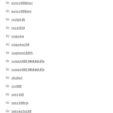
pussy888play
pussy888win
rocket45
royal558
sagame
sagame168
sagame168th
sawan888 ทดลองเล่น
sawan888 ทดลองเล่น
sbobet
scr888
sexy168
sexy168vip
sexyauto168