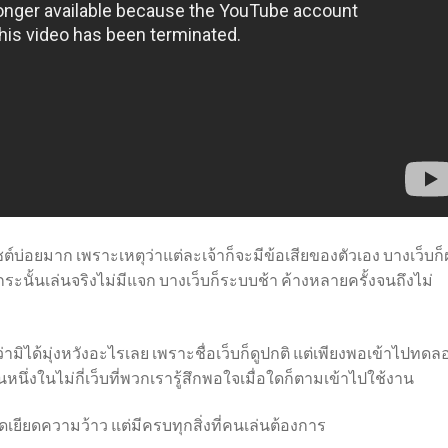
ไซต์บ่อยมาก เพราะเหตุว่าแต่ละเจ้าก็จะมีข้อเสียของตัวเอง บางเว็บก
ะนั้นเล่นจริงไม่มีแจก บางเว็บก็ระบบช้า ค้างหลายครั้งจนถึงไม่
ิได้มุ่งหวังอะไรเลย เพราะชื่อเว็บก็ดูปกติ แต่เพียงพอเข้าไปทดล
หนึ่งในไม่กี่เว็บที่พวกเรารู้สึกพอใจเมื่อใดก็ตามเข้าไปใช้งาน
ดเยียดความว้าว แต่มีครบทุกสิ่งที่คนเล่นต้องการ