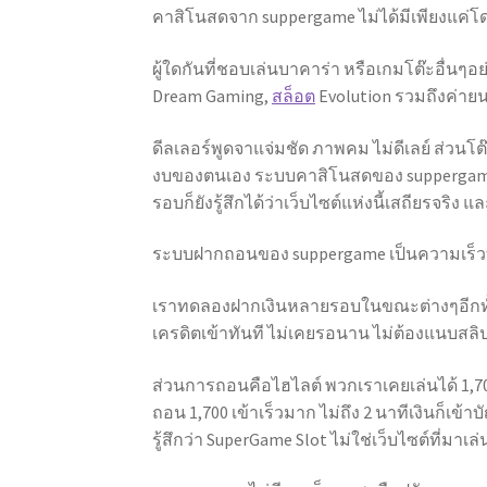
คาสิโนสดจาก suppergame ไม่ได้มีเพียงแค่โด่
ผู้ใดกันที่ชอบเล่นบาคาร่า หรือเกมโต๊ะอื่นๆอย่
Dream Gaming,
สล็อต
Evolution รวมถึงค่ายนอ
ดีลเลอร์พูดจาแจ่มชัด ภาพคม ไม่ดีเลย์ ส่วน
งบของตนเอง ระบบคาสิโนสดของ suppergame ยัง
รอบก็ยังรู้สึกได้ว่าเว็บไซต์แห่งนี้เสถียรจร
ระบบฝากถอนของ suppergame เป็นความเร็วที
เราทดลองฝากเงินหลายรอบในขณะต่างๆอีกทั้งช
เครดิตเข้าทันที ไม่เคยรอนาน ไม่ต้องแนบสลิป
ส่วนการถอนคือไฮไลต์ พวกเราเคยเล่นได้ 1,
ถอน 1,700 เข้าเร็วมาก ไม่ถึง 2 นาทีเงินก็เข
รู้สึกว่า SuperGame Slot ไม่ใช่เว็บไซต์ที่มาเ