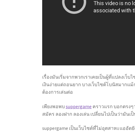
เรื่องมันเริ่มจากพวกเราเคยเป็นผู้ที่แปลงเว็บ
เงินง่ายแต่ถอนยาก บางเว็บไซต์โบนัสมากแม้กร
ต้องการเล่นต่อ
เพียงพอพบ
suppergame
คราวแรก บอกตรงๆว่าม
สมัคร ลองฝาก ลองเล่น เปลี่ยนไปเป็นว่ามันเป็น
suppergame เป็นเว็บไซต์ที่ไม่อุตสาหะแออัดยั