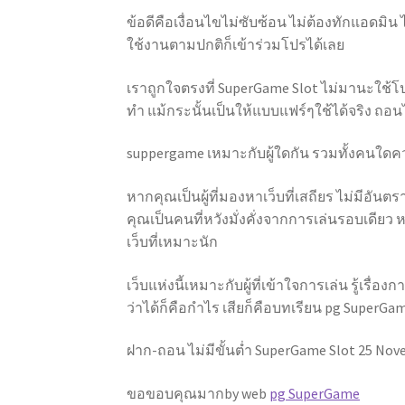
ข้อดีคือเงื่อนไขไม่ซับซ้อน ไม่ต้องทักแอดมิ
ใช้งานตามปกติก็เข้าร่วมโปรได้เลย
เราถูกใจตรงที่ SuperGame Slot ไม่มานะใช้โ
ทำ แม้กระนั้นเป็นให้แบบแฟร์ๆใช้ได้จริง ถอนไ
suppergame เหมาะกับผู้ใดกัน รวมทั้งคนใดค
หากคุณเป็นผู้ที่มองหาเว็บที่เสถียร ไม่มีอัน
คุณเป็นคนที่หวังมั่งคั่งจากการเล่นรอบเดียว
เว็บที่เหมาะนัก
เว็บแห่งนี้เหมาะกับผู้ที่เข้าใจการเล่น รู้เรื่องก
ว่าได้ก็คือกำไร เสียก็คือบทเรียน pg SuperGam
ฝาก-ถอน ไม่มีขั้นต่ำ SuperGame Slot 25 Nov
ขอขอบคุณมากby web
pg SuperGame