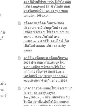
ตรง กี่ล้านก็จ่าย การันตี กำไรหลัก
แสน tangtem168 เข้าให้ทัน ก่อน
รางวัลหลุดมือ Top 73 by Arthur
,
tangtem168e.com
สล็อต888 สล็อตเว็บตรง 2026
ประสบการณ์เล่นยุคใหม่ ระบบ
ตาม
เสถียร พร้อมเกมให้เลือกมากมาย
10 AUG 2569 เว็บไซต์ ตรง
กี่
jin888.asia คาสิโนออนไลน์ เว็บ
เปิดใหม่ ทดลองเล่น Top 83 by
Henry
คาสิโน สล็อต888 สล็อตเว็บตรง
2026 ประสบการณ์เล่นยุคใหม่
ระบบเสถียร พร้อมเกมให้เลือก
มากมาย เว็บตรง Jin888.asia
เครดิตฟรี Top 92 by Gabriela 7
websiteแตกง่าย กันยายน 2569
นั้น
บาคาร่า เปิดมุมมองใหม่ของเกมบา
วาม
คาร่า Top 34 by Jayne
เจอร์
Sexy168c.com เซียนตัดเซียน รับ
โบนัส 30%ยิ่งเล่นยิ่งได้ แคชแบค