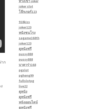
ทางเข้า joker
joker slot
โจ๊กเกอร์123
918kiss
joker123
หนังชนโรง
sagame168th
joker123
ดูหนังฟรี
pussy888
pussy888
็ฝาก
บาคาร่า168
pgslot
pgheng99
fullslotpg
อง
live22
ดูหนัง
ดูหนังฟรี
หนังออนไลน์
ดูหนังฟรี