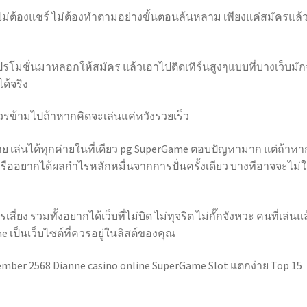
น ไม่ต้องแชร์ ไม่ต้องทำตามอย่างขั้นตอนล้นหลาม เพียงแค่สมัครแล้ว
ปรโมชั่นมาหลอกให้สมัคร แล้วเอาไปติดเทิร์นสูงๆแบบที่บางเว็บมั
ด้จริง
วรข้ามไปถ้าหากคิดจะเล่นแค่หวังรวยเร็ว
ตราย เล่นได้ทุกค่ายในที่เดียว pg SuperGame ตอบปัญหามาก แต่ถ้าหา
 หรืออยากได้ผลกำไรหลักหมื่นจากการปั่นครั้งเดียว บางทีอาจจะไม่ใ
ารเสี่ยง รวมทั้งอยากได้เว็บที่ไม่บิด ไม่ทุจริต ไม่กั๊กจังหวะ คนที่เล่นแล้
e เป็นเว็บไซต์ที่ควรอยู่ในลิสต์ของคุณ
ember 2568 Dianne casino online SuperGame Slot แตกง่าย Top 15