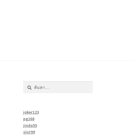
ค้นหา
สำหรับ:
joker123
pg168
jinda55
slot99