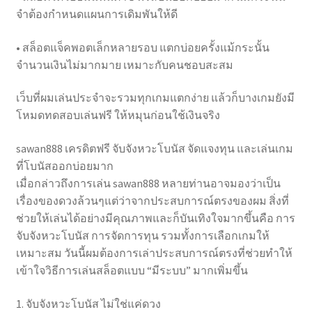
จำต้องกำหนดแผนการเดิมพันให้ดี
• สล็อตแจ็คพอตเล็กหลายรอบ แตกบ่อยครั้งแม้กระนั้น
จำนวนเงินไม่มากมาย เหมาะกับคนชอบสะสม
เว็บที่ผมเล่นประจำจะรวมทุกเกมแตกง่าย แล้วก็บางเกมยังมี
โหมดทดสอบเล่นฟรี ให้หมุนก่อนใช้เงินจริง
sawan888 เครดิตฟรี จับจังหวะโบนัส จัดแจงทุน และเล่นเกม
ที่โบนัสออกบ่อยมาก
เมื่อกล่าวถึงการเล่น sawan888 หลายท่านอาจมองว่าเป็น
เรื่องของดวงล้วนๆแต่ว่าจากประสบการณ์ตรงของผม สิ่งที่
ช่วยให้เล่นได้อย่างมีคุณภาพและก็บันเทิงใจมากขึ้นคือ การ
จับจังหวะโบนัส การจัดการทุน รวมทั้งการเลือกเกมให้
เหมาะสม วันนี้ผมต้องการเล่าประสบการณ์ตรงที่ช่วยทำให้
เข้าใจวิธีการเล่นสล็อตแบบ “มีระบบ” มากเพิ่มขึ้น
1. จับจังหวะโบนัส ไม่ใช่แค่ดวง