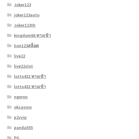
Joker123
joker123auto
Joker123th
kingdom66 ทางเข้า
lion123สล็อต
live22
live22slot
lotto432 ทางเข้า
lotto432 ทางเข้า
ngernn
okcasino
p2vvip
panda555
PG