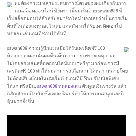
ผมต้องการมาเล่าประสบการณ์ตรงของผมเกี่ยวกับการ
เล่นสล็อตออนไลน์ ซึ่งคราวนี้ผมเริ่มด้วย sawan888 ที่
เว็บสล็อตมอบให้สำหรับสมาชิกใหม่ บอกเลยว่าเป็นการเริ่ม
ต้นที่ไม่ต้องลงทุนอะไรเลย แค่สมัครก็ได้รับเครดิตเอาไป
ทดสอบเล่นเกมที่ชอบได้ทันที
sawan888 ความรู้สึกแรกเมื่อได้รับเครดิตฟรี 100
คิดออกว่าตอนนั้นผมตื่นเต้นมากมาย เพราะเหตุว่าผม
ไม่เคยลองเล่นสล็อตออนไลน์แบบ “ฟรีๆ” มาก่อน การมี
เครดิตฟรี 100 ทำให้ผมสามารถเลือกเกมได้หลากหลายโดย
ไม่ต้องเสี่ยงเงินจริง ผมเริ่มเปิดเกมที่มี ฟีพบร์โบนัสพิเศษ
ได้แก่ ฟรีสปิน,
sawan888 ทดลองเล่น
ตัวคูณเงินรางวัล แล้ว
ก็สัญลักษณ์โบนัส ซึ่งแต่ละฟีพบร์ทำให้การเล่นสนุกและก็
ลุ้นมากยิ่งขึ้น