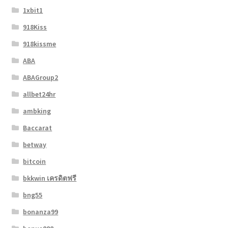
1xbit1
918Kiss
918kissme
ABA
ABAGroup2
allbet24hr
ambking
Baccarat
betway
bitcoin
bkkwin เครดิตฟรี
bng55
bonanza99