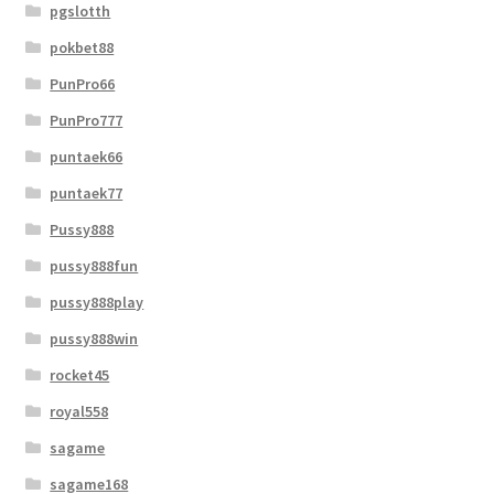
pgslotth
pokbet88
PunPro66
PunPro777
puntaek66
puntaek77
Pussy888
pussy888fun
pussy888play
pussy888win
rocket45
royal558
sagame
sagame168