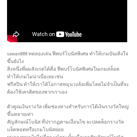
sawan888 ทดลองเล่น ฟีพบร์โบนัสพิเศษ ทำให้เกมบันเทิงใจ
ขึ้นยังไง
สิ่งหนึ่งที่ผมสังเกตได้คือ ฟีพบร์โบนัสพิเศษในเกมสล็อต
ทำให้เกมไม่น่าเบื่อเลย เช่น
ฟรีสปิน ทำให้เราได้โอกาสหมุนวงล้อเพิ่มโดยไม่จำเป็นที่จะ
ต้องใช้เครดิตของพวกเราเอง
ตัวคูณเงินรางวัล เพิ่มช่องทางสำหรับการได้เงินรางวัลใหญ่
ขึ้นหลายเท่า
สัญลักษณ์โบนัส ที่ปรากฏตามเงื่อนไข จะปลดล็อกรางวัล
แจ็คพอตหรือเกมโบนัสย่อย
ผมลองหมุนไปไม่กี่ตา แม้กระนั้นเมื่อเจอสัญลักษณ์โบนัส