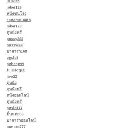
918kiss
joker123
หนังชนโรง
sagame168th
joker123
ดูหนังฟรี
pussy888
pussy888
บาคาร่า168
pgslot
pgheng99
fullslotpg
live22
ดูหนัง
ดูหนังฟรี
หนังออนไลน์
ดูหนังฟรี
pgslot77
ปั่นแตก66
บาคาร่าออนไลน์
punpro777