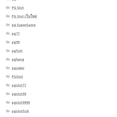
PG Slot
PG Slot เว็บใหม่
pg SuperGame
pg77
pg99
pgfish
pgheng
pgjoker
PGSlot
pgslot77
pgslot99
pgslot9999
pgslotfish