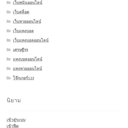
เว็บพนันออนไลน์
เว็บสล็อต
เว็บหวยออนไลน์
เว็บแทงบอล
เว็บแทงบอลออนไลน์
เศรษฐี99
แทงบอลออนไลน์
แทงหวยออนไลน์
โจ๊กเกอร์123
นิยาม
เข้าสู่ระบบ
เข้าฟีด