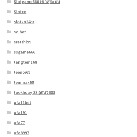
Slotgame666 เข้าสู่ระบบ
Slotxo
slotxo24hr
soibet
sretthi99
ssgame666
tangtem168
teenoi69
temmax69
tookhuay 88 ถูกหวย88
ufa11bet
ufa191
ufa77
ufa8997