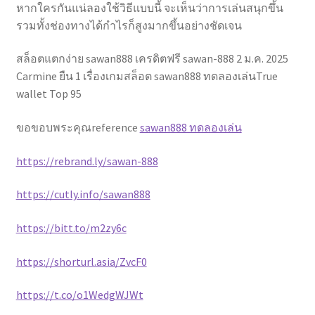
หากใครกันแน่ลองใช้วิธีแบบนี้ จะเห็นว่าการเล่นสนุกขึ้น
รวมทั้งช่องทางได้กำไรก็สูงมากขึ้นอย่างชัดเจน
สล็อตแตกง่าย sawan888 เครดิตฟรี sawan-888 2 ม.ค. 2025
Carmine ยืน 1 เรื่องเกมสล็อต sawan888 ทดลองเล่นTrue
wallet Top 95
ขอขอบพระคุณreference
sawan888 ทดลองเล่น
https://rebrand.ly/sawan-888
https://cutly.info/sawan888
https://bitt.to/m2zy6c
https://shorturl.asia/ZvcF0
https://t.co/o1WedgWJWt