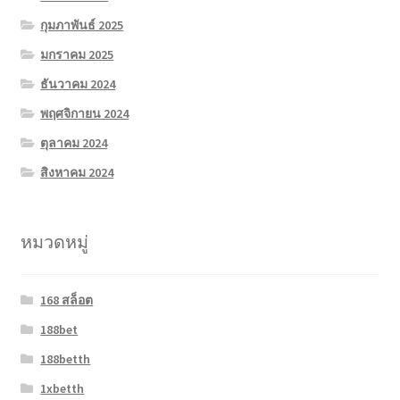
กุมภาพันธ์ 2025
มกราคม 2025
ธันวาคม 2024
พฤศจิกายน 2024
ตุลาคม 2024
สิงหาคม 2024
หมวดหมู่
168 สล็อต
188bet
188betth
1xbetth