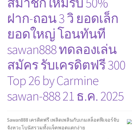
สมาชิกใหม่รับ 50%
ฝาก-ถอน 3 วิ ยอดเล็ก
ยอดใหญ่ โอนทันที
sawan888 ทดลองเล่น
สมัคร รับเครดิตฟรี 300
Top 26 by Carmine
sawan-888 21 ธ.ค. 2025
Sawan888 เครดิตฟรี เพลิดเพลินกับเกมสล็อตฟีเจอร์จับ
จังหวะโบนัสรวมทั้งแจ็คพอตแตกง่าย