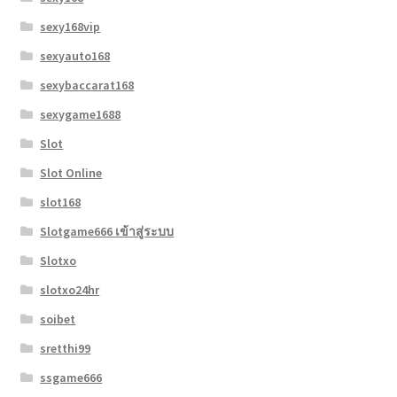
sexy168vip
sexyauto168
sexybaccarat168
sexygame1688
Slot
Slot Online
slot168
Slotgame666 เข้าสู่ระบบ
Slotxo
slotxo24hr
soibet
sretthi99
ssgame666