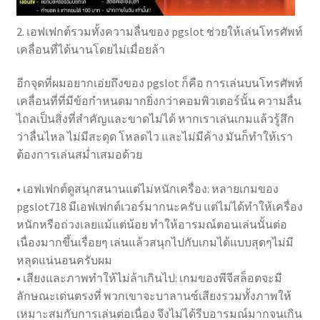
2. เอฟเฟกต์รวมทั้งความลื่นของ pgslot ช่วยให้เล่นโทรศัพท์
เคลื่อนที่ได้นานโดยไม่เมื่อยล้า
อีกจุดที่ผมอยากเอ่ยถึงของ pgslot ก็คือ การเล่นบนโทรศัพท์
เคลื่อนที่ที่มีข้อกำหนดมากยิ่งกว่าคอมพิวเตอร์นั้น ความลื่น
ไถลเป็นสิ่งที่สำคัญและขาดไม่ได้ หากเราเล่นเกมแล้วรู้สึก
ว่าลื่นไหล ไม่มีสะดุด โหลดไว และไม่มีค้าง มันก็ทำให้เรา
ต้องการเล่นสม่ำเสมอด้วย
• เอฟเฟกต์ดูสนุกสนานแต่ไม่หนักเครื่อง: หลายเกมของ
pgslot718 มีเอฟเฟกต์เวอร์มากนะครับ แต่ไม่ได้ทำให้เครื่อง
หนักหรือถ่วงเลยแม้แต่น้อย ทำให้อารมณ์ตอนเล่นนั้นต่อ
เนื่องมากขึ้นเรื่อยๆ เล่นแล้วสนุกไปกับเกมได้แบบสุดๆไม่มี
หลุดแน่นอนครับผม
• เสียงและภาพทำให้ไม่ล้าเกินไป: เกมของพีจีสล็อตจะมี
ลักษณะเด่นตรงที่ พวกเขาจะบาลานซ์เสียงรวมทั้งภาพให้
เหมาะสมกับการเล่นต่อเนื่อง จึงไม่ได้รีบอารมณ์มากจนเกิน