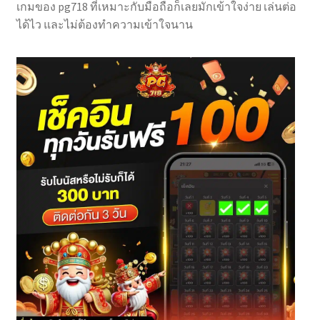
เกมของ pg718 ที่เหมาะกับมือถือก็เลยมักเข้าใจง่าย เล่นต่อ
ได้ไว และไม่ต้องทำความเข้าใจนาน