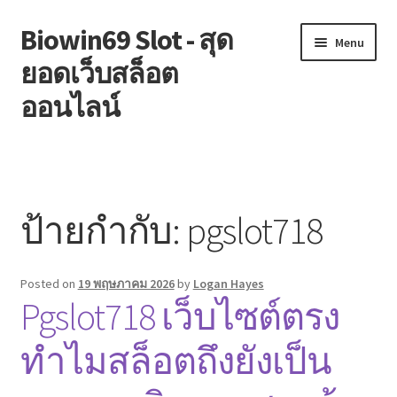
Biowin69 Slot - สุด
Skip
Skip
Menu
to
to
ยอดเว็บสล็อต
navigation
content
ออนไลน์
หน้าแรก
Blog
ป้ายกำกับ:
pgslot718
Contact
Posted on
19 พฤษภาคม 2026
by
Logan Hayes
Welcome to the family!
Pgslot718 เว็บไซต์ตรง
ทำไมสล็อตถึงยังเป็น