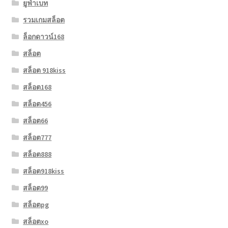
ยูฟ่าเบท
รวมเกมสล็อต
ล็อกดาวน์168
สล็อต
สล็อต 918kiss
สล็อต168
สล็อต456
สล็อต66
สล็อต777
สล็อต888
สล็อต918kiss
สล็อต99
สล็อตpg
สล็อตxo