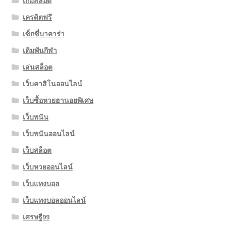
เกมสล็อต
เครดิตฟรี
เซ็กซี่บาคาร่า
เดิมพันกีฬา
เล่นสล็อต
เว็บคาสิโนออนไลน์
เว็บซื้อหวยฮานอยพิเศษ
เว็บพนัน
เว็บพนันออนไลน์
เว็บสล็อต
เว็บหวยออนไลน์
เว็บแทงบอล
เว็บแทงบอลออนไลน์
เศรษฐี99