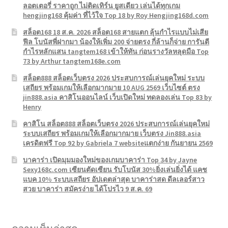
ลอตเตอรี่ ราคาถูก ไม่ติดเทิร์น ยูสเดียว เล่นได้ทุกเกม
hengjing168 คุ้มค่า ที่ไว้ใจ Top 18 by Roy Hengjing168d.com
สล็อต168 18 ส.ค. 2026 สล็อต168 สายแตก ลุ้นกำไรแบบไม่เสีย
ฟีล โบนัสพี่ฝากมา น้องให้เพิ่ม 200 จ่ายตรง กี่ล้านก็จ่าย การันตี
กำไรหลักแสน tangtem168 เข้าให้ทัน ก่อนรางวัลหลุดมือ Top
73 by Arthur tangtem168e.com
สล็อต888 สล็อตเว็บตรง 2026 ประสบการณ์เล่นยุคใหม่ ระบบ
เสถียร พร้อมเกมให้เลือกมากมาย 10 AUG 2569 เว็บไซต์ ตรง
jin888.asia คาสิโนออนไลน์ เว็บเปิดใหม่ ทดลองเล่น Top 83 by
Henry
คาสิโน สล็อต888 สล็อตเว็บตรง 2026 ประสบการณ์เล่นยุคใหม่
ระบบเสถียร พร้อมเกมให้เลือกมากมาย เว็บตรง Jin888.asia
เครดิตฟรี Top 92 by Gabriela 7 websiteแตกง่าย กันยายน 2569
บาคาร่า เปิดมุมมองใหม่ของเกมบาคาร่า Top 34 by Jayne
Sexy168c.com เซียนตัดเซียน รับโบนัส 30%ยิ่งเล่นยิ่งได้ แคช
แบค 10% ระบบเสถียร อัปเดตล่าสุด บาคาร่าสด ดีลเลอร์สาว
สวย บาคาร่า สมัครง่าย ได้โปรไว 9 ส.ค. 69