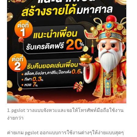
1. pgslot วางแบบจังหวะและจอให้โทรศัพท์มือถือใช้งาน
ง่ายกว่า
ค่ายเกม pgslot ออกแบบการใช้งานต่างๆให้ง่ายแบบสุดๆ