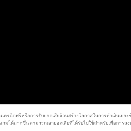
่นเครดิตฟรีหรือการรับยอดเสียล้วนสร้างโอกาสในการทำเงินเยอะขึ
่นเกมได้มากขึ้น สามารถเอายอดเสียที่ได้รับไปใช้สำหรับเพื่อการลง