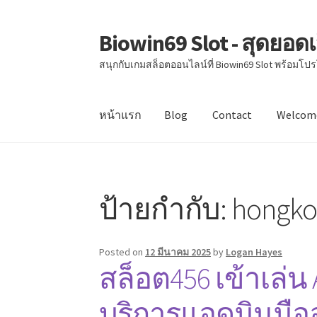
Biowin69 Slot - สุดยอด
Skip
Skip
to
to
สนุกกับเกมสล็อตออนไลน์ที่ Biowin69 Slot พร้อม
navigation
content
หน้าแรก
Blog
Contact
Welcome
หน้าแรก
Blog
Contact
Welcome to the famil
ป้ายกำกับ:
hongko
Posted on
12 มีนาคม 2025
by
Logan Hayes
สล็อต456 เข้าเล่น
บริการแอดมินมือ