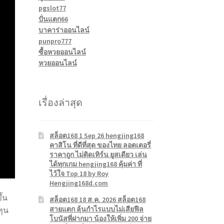
pgslot77
ปั่นแตก66
บาคาร่าออนไลน์
punpro777
ซื้อหวยออนไลน์
หวยออนไลน์
เรื่องล่าสุด
สล็อต168 1 Sep 26 hengjing168
คาสิโน ที่ดีที่สุด ของไทย ลอตเตอรี่
ราคาถูก ไม่ติดเทิร์น ยูสเดียว เล่น
ได้ทุกเกม hengjing168 คุ้มค่า ที่
ไว้ใจ Top 18 by Roy
Hengjing168d.com
้น
สล็อต168 18 ส.ค. 2026 สล็อต168
สายแตก ลุ้นกำไรแบบไม่เสียฟีล
ทุน
โบนัสพี่ฝากมา น้องให้เพิ่ม 200 จ่าย