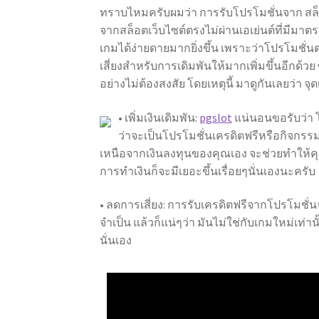
ทราบไหมครับผมว่า การรับโปรโมชั่นจาก สล็อ
จากสล็อตเว็บไซต์ตรงไม่ผ่านเอเย่นต์ที่มี
เกมได้ง่ายดายมากยิ่งขึ้น เพราะว่าโปรโมชั
เสี่ยงสำหรับการเดิมพันให้มากเพิ่มขึ้นอีกด้ว
อย่างไม่ต้องสงสัย โดยเหตุนี้ มาดูกันเลยว่า 
• เพิ่มเงินเดิมพัน:
pgslot
แน่นอนขอรับว่า โ
ว่าจะเป็นโปรโมชั่นเครดิตฟรีหรือกิจกรรมท
เหนือจากเงินลงทุนของคุณเอง จะช่วยทำให้คุณ
การทำเงินก็จะมีเยอะขึ้นเรื่อยๆนั่นเองนะครับ
• ลดการเสี่ยง: การรับเครดิตฟรีจากโปรโมชั
จำเป็น แล้วก็แน่ๆว่า มันไม่ใช่กับเกมใหม่เท่าน
นั่นเอง