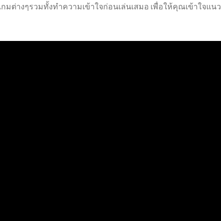
กมต่างๆรวมทั้งทำความเข้าใจก่อนเล่นเสมอ เพื่อให้คุณเข้าใจแน