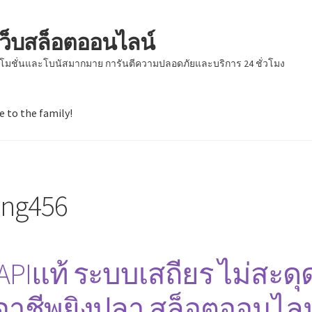
เว็บสล็อตออนไลน์
โปรโมชั่นและโบนัสมากมาย การันตีความปลอดภัยและบริการ 24 ชั่วโมง
 to the family!
y!
ng456
 APIแท้ ระบบเสถียร ไม่สะดุ
อาชีพยิงปลา สล็อตออนไลน