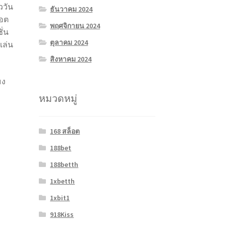
ววัน
ธันวาคม 2024
็อต
พฤศจิกายน 2024
ั่น
ตุลาคม 2024
เล่น
สิงหาคม 2024
มง
หมวดหมู่
168 สล็อต
188bet
188betth
1xbetth
1xbit1
918Kiss