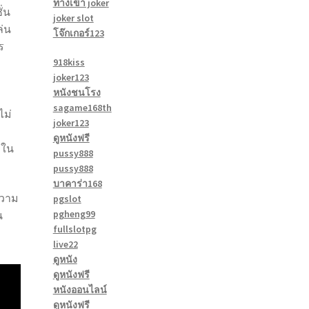
ทางเข้า joker
่น
joker slot
ล่น
โจ๊กเกอร์123
ร
918kiss
joker123
หนังชนโรง
sagame168th
ไม่
joker123
ก
ดูหนังฟรี
งใน
pussy888
pussy888
บาคาร่า168
ความ
pgslot
pgheng99
น
fullslotpg
live22
ดูหนัง
ดูหนังฟรี
หนังออนไลน์
ดูหนังฟรี