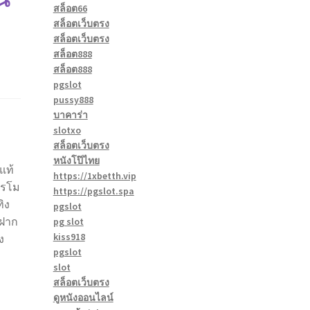
สล็อต66
สล็อตเว็บตรง
สล็อตเว็บตรง
สล็อต888
สล็อต888
pgslot
pussy888
บาคาร่า
slotxo
สล็อตเว็บตรง
หนังโป๊ไทย
แท้
https://1xbetth.vip
โปรโม
https://pgslot.spa
ทิง
pgslot
 ฝาก
pg slot
kiss918
ง
pgslot
slot
สล็อตเว็บตรง
ดูหนังออนไลน์