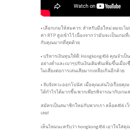
• เลือกเกมให้สมควร: สำหรับมือใหม่ ผมจะไม่
ค่า RTP สูงเข้าไว้ เนื่องจากว่ามันจะเป็นเกม
กับคุณมากที่สุดด้วย
• บริหารเงินทุนให้ดี: Hongkong456 คุณจำเป็นท
อย่างต่ำและเบาๆปรับเงินเดิมพันเพิ่มขึ้นเมื่
ไม่เสี่ยงต่อการเล่นเสียมากเหลือเกินอีกด้วย
• จับจังหวะออกโบนัส: เมื่อคุณเล่นไปเรื่อย
ได้กำไรได้มากขึ้น พากเพียรพิจารณากับเกมสล
สมัครเป็นสมาชิกใหม่กับพวกเรา สล็อต456 เว็บตร
เลย!
เห็นไหมนะครับว่า hongkong456 เอาใจใส่คุ