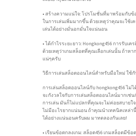
• สร้างความแน่ใจ: โปรโมชั่นที่มาพร้อมกับข้
ในการเล่นเพิ่มมากขึ้น ด้วยเหตุว่าคุณจะใช้
เล่นได้อย่างมั่นอกมั่นใจแน่นอน
• ได้กำไรระยะยาว: Hongkong456 การรับเคร
ด้วยเหตุว่าเกมสล็อตที่คุณเลือกเล่นนั้น ถ้าห
แน่ๆครับ
วิธีการเล่นสล็อตออนไลน์สำหรับมือใหม่ ใช้ก
การเล่นสล็อตออนไลน์กับ hongkong456 ไม่ได
จะกังวลใจกับการเล่นสล็อตออนไลน์มากเช่นกั
การเล่น มันก็ไม่แปลกที่คุณจะไม่ค่อยสบายใจ
ไม่มีอะไรยากแน่นอน ถ้าคุณนำเทคนิคเหล่านี
ได้อย่างแน่นอนครับผม มาทดลองกันเลย!
• เรียนข้อตกลงเกม: สล็อต456 เกมสล็อตมีข้อต