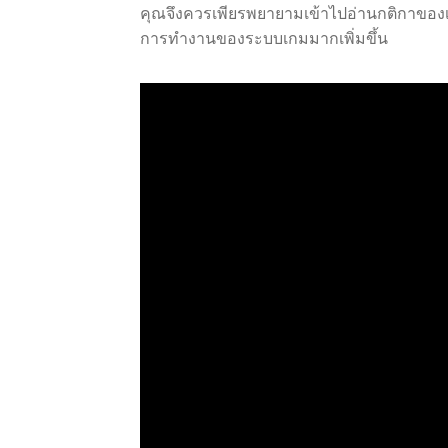
คุณจึงควรเพียรพยายามเข้าไปอ่านกติกาของเ
การทำงานของระบบเกมมากเพิ่มขึ้น