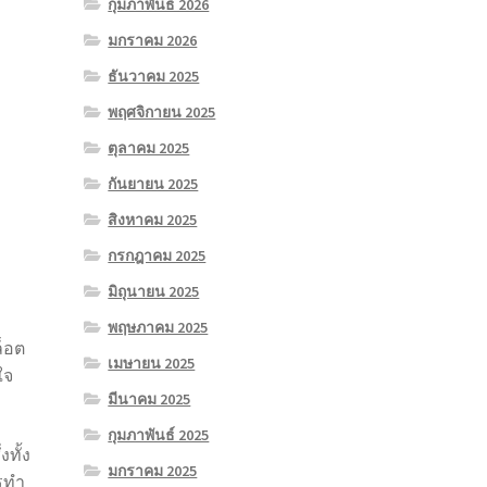
กุมภาพันธ์ 2026
มกราคม 2026
ธันวาคม 2025
พฤศจิกายน 2025
ตุลาคม 2025
กันยายน 2025
สิงหาคม 2025
กรกฎาคม 2025
มิถุนายน 2025
พฤษภาคม 2025
ล็อต
เมษายน 2025
ใจ
มีนาคม 2025
กุมภาพันธ์ 2025
ทั้ง
มกราคม 2025
ารทำ