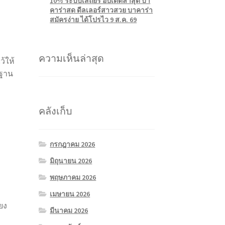
10% ระบบเสถียร อัปเดตล่าสุด บา
คาร่าสด ดีลเลอร์สาวสวย บาคาร่า
สมัครง่าย ได้โปรไว 9 ส.ค. 69
ความเห็นล่าสุด
้ให้
นฐาน
คลังเก็บ
กรกฎาคม 2026
มิถุนายน 2026
พฤษภาคม 2026
เมษายน 2026
ยง
มีนาคม 2026