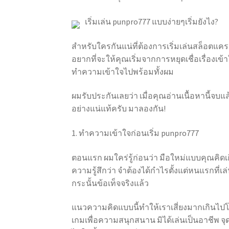
เริ่มเล่น punpro777 แบบง่ายๆเริ่มยังไง?
สำหรับใครกันแน่ที่ต้องการเริ่มเล่นสล็อตแค
อยากที่จะให้คุณเริ่มจากการหยุดเชื่อเรื่องเข
ทำความเข้าใจไปพร้อมทั้งผม
ผมรับประกันเลยว่า เมื่อคุณอ่านเนื้อหานี้จบ
อย่างแน่แท้ครับ มาลองกัน!
1. ทำความเข้าใจก่อนเริ่ม punpro777
ตอนแรก ผมใคร่รู้ก่อนว่า มือใหม่แบบคุณคิดเก
ความรู้สึกว่า จำต้องได้กำไรตั้งแต่หนแรกที่เล
กระนั้นข้อเท็จจริงแล้ว
แนวความคิดแบบนี้ทำให้เราเสี่ยงมากเกินไปโด
เกมเพื่อความสนุกสนาน มิได้เล่นเป็นอาชีพ 