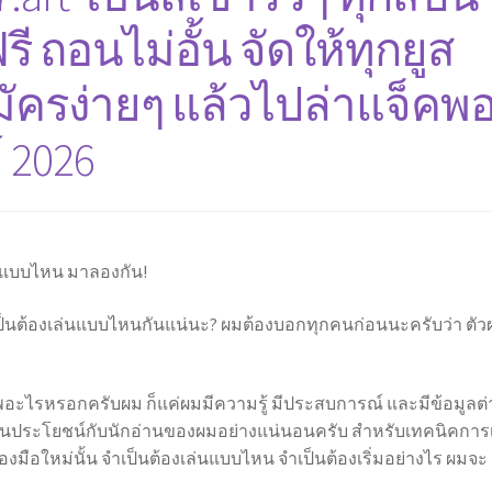
 ถอนไม่อั้น จัดให้ทุกยูส
มัครง่ายๆ แล้วไปล่าแจ็คพ
์ 2026
ล่นแบบไหน มาลองกัน!
ำเป็นต้องเล่นแบบไหนกันแน่นะ? ผมต้องบอกทุกคนก่อนนะครับว่า ตัว
ีพอะไรหรอกครับผม ก็แค่ผมมีความรู้ มีประสบการณ์ และมีข้อมูลต่
ะเป็นประโยชน์กับนักอ่านของผมอย่างแน่นอนครับ สำหรับเทคนิคการ
องมือใหม่นั้น จำเป็นต้องเล่นแบบไหน จำเป็นต้องเริ่มอย่างไร ผมจะ