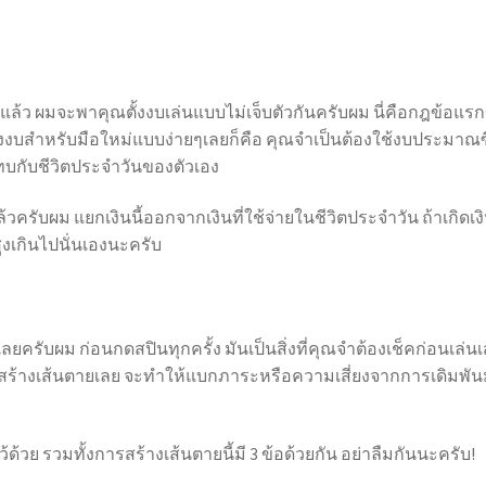
แล้ว ผมจะพาคุณตั้งงบเล่นแบบไม่เจ็บตัวกันครับผม นี่คือกฎข้อแร
ตั้งงบสำหรับมือใหม่แบบง่ายๆเลยก็คือ คุณจำเป็นต้องใช้งบประมาณซึ
ทบกับชีวิตประจำวันของตัวเอง
วครับผม แยกเงินนี้ออกจากเงินที่ใช้จ่ายในชีวิตประจำวัน ถ้าเกิดเงิน
งเกินไปนั่นเองนะครับ
ลยครับผม ก่อนกดสปินทุกครั้ง มันเป็นสิ่งที่คุณจำต้องเช็คก่อนเล่น
คยสร้างเส้นตายเลย จะทำให้แบกภาระหรือความเสี่ยงจากการเดิมพั
้ด้วย รวมทั้งการสร้างเส้นตายนี้มี 3 ข้อด้วยกัน อย่าลืมกันนะครับ!