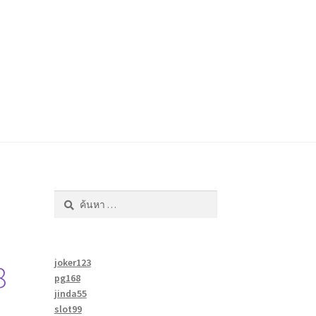
ค้นหา
สำหรับ:
joker123
8
pg168
jinda55
slot99