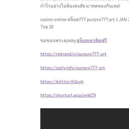
กำไรอย่างไม่ต้องสงสัย มาทดลองกันเลย!
casino online สล็อต777 punpro777.art 1 JAN 25 
Top 20
ขอขอบพระคุณby
สล็อตเครดิตฟรี
https://rebrand.ly/punpro777-art
https://cutly.info/punpro777-art
https://bitt.to/jh2uyh
https://shorturl.asia/xm6Z9