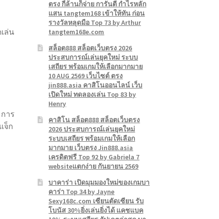
ตรง กี่ล้านก็จ่าย การันตี กำไรหลัก
แสน tangtem168 เข้าให้ทัน ก่อน
รางวัลหลุดมือ Top 73 by Arthur
เล่น
tangtem168e.com
สล็อต888 สล็อตเว็บตรง 2026
ประสบการณ์เล่นยุคใหม่ ระบบ
เสถียร พร้อมเกมให้เลือกมากมาย
10 AUG 2569 เว็บไซต์ ตรง
jin888.asia คาสิโนออนไลน์ เว็บ
เปิดใหม่ ทดลองเล่น Top 83 by
Henry
 การ
คาสิโน สล็อต888 สล็อตเว็บตรง
แจ็ก
2026 ประสบการณ์เล่นยุคใหม่
ระบบเสถียร พร้อมเกมให้เลือก
มากมาย เว็บตรง Jin888.asia
เครดิตฟรี Top 92 by Gabriela 7
websiteแตกง่าย กันยายน 2569
บาคาร่า เปิดมุมมองใหม่ของเกมบา
คาร่า Top 34 by Jayne
Sexy168c.com เซียนตัดเซียน รับ
โบนัส 30%ยิ่งเล่นยิ่งได้ แคชแบค