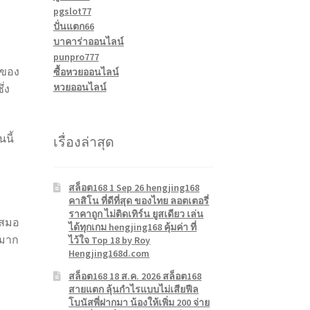
pgslot77
ปั่นแตก66
บาคาร่าออนไลน์
punpro777
กของ
ซื้อหวยออนไลน์
หวยออนไลน์
่ง
นี้
เรื่องล่าสุด
สล็อต168 1 Sep 26 hengjing168
คาสิโน ที่ดีที่สุด ของไทย ลอตเตอรี่
ราคาถูก ไม่ติดเทิร์น ยูสเดียว เล่น
เสมอ
ได้ทุกเกม hengjing168 คุ้มค่า ที่
นมาก
ไว้ใจ Top 18 by Roy
Hengjing168d.com
สล็อต168 18 ส.ค. 2026 สล็อต168
สายแตก ลุ้นกำไรแบบไม่เสียฟีล
โบนัสพี่ฝากมา น้องให้เพิ่ม 200 จ่าย