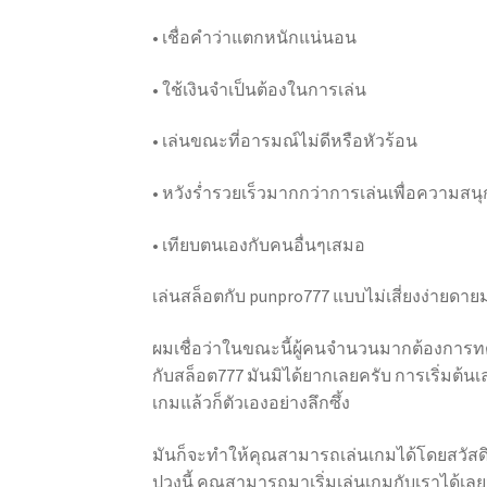
• เชื่อคำว่าแตกหนักแน่นอน
• ใช้เงินจำเป็นต้องในการเล่น
• เล่นขณะที่อารมณ์ไม่ดีหรือหัวร้อน
• หวังร่ำรวยเร็วมากกว่าการเล่นเพื่อความสนุ
• เทียบตนเองกับคนอื่นๆเสมอ
เล่นสล็อตกับ punpro777 แบบไม่เสี่ยงง่ายดาย
ผมเชื่อว่าในขณะนี้ผู้คนจำนวนมากต้องการทดล
กับสล็อต777 มันมิได้ยากเลยครับ การเริ่มต้นเ
เกมแล้วก็ตัวเองอย่างลึกซึ้ง
มันก็จะทำให้คุณสามารถเล่นเกมได้โดยสวัสดิภา
ปวงนี้ คุณสามารถมาเริ่มเล่นเกมกับเราได้เ