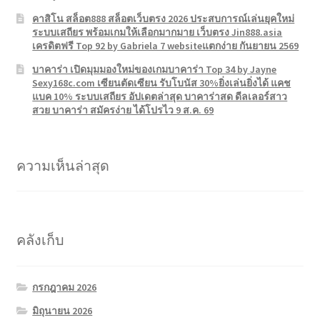
คาสิโน สล็อต888 สล็อตเว็บตรง 2026 ประสบการณ์เล่นยุคใหม่
ระบบเสถียร พร้อมเกมให้เลือกมากมาย เว็บตรง Jin888.asia
เครดิตฟรี Top 92 by Gabriela 7 websiteแตกง่าย กันยายน 2569
บาคาร่า เปิดมุมมองใหม่ของเกมบาคาร่า Top 34 by Jayne
Sexy168c.com เซียนตัดเซียน รับโบนัส 30%ยิ่งเล่นยิ่งได้ แคช
แบค 10% ระบบเสถียร อัปเดตล่าสุด บาคาร่าสด ดีลเลอร์สาว
สวย บาคาร่า สมัครง่าย ได้โปรไว 9 ส.ค. 69
ความเห็นล่าสุด
คลังเก็บ
กรกฎาคม 2026
มิถุนายน 2026