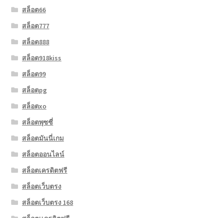
สล็อต66
สล็อต777
สล็อต888
สล็อต918kiss
สล็อต99
สล็อตpg
สล็อตxo
สล็อตพุซซี่
สล็อตมันนี่เกม
สล็อตออนไลน์
สล็อตเครดิตฟรี
สล็อตเว็บตรง
สล็อตเว็บตรง 168