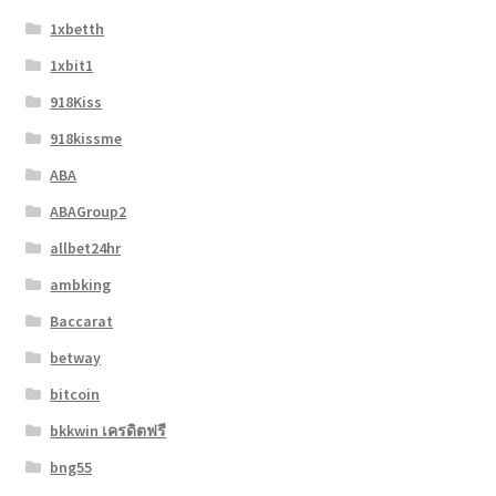
1xbetth
1xbit1
918Kiss
918kissme
ABA
ABAGroup2
allbet24hr
ambking
Baccarat
betway
bitcoin
bkkwin เครดิตฟรี
bng55