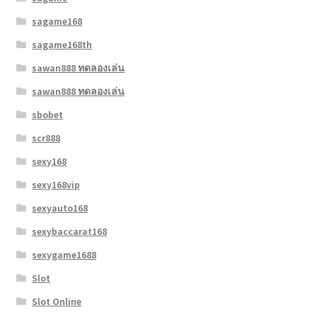
sagame168
sagame168th
sawan888 ทดลองเล่น
sawan888 ทดลองเล่น
sbobet
scr888
sexy168
sexy168vip
sexyauto168
sexybaccarat168
sexygame1688
Slot
Slot Online