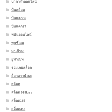
บาคาร่าออนไลน์
ปั่นสล็อต
ปั่นแตก66
ปั่นแตก77
พนันออนไลน์
พุซซี่888
มาเก๊า69
ยูฟ่าเบท
รวมเกมสล็อต
ล็อกดาวน์168
สล็อต
สล็อต 918kiss
สล็อต168
สล็อต456