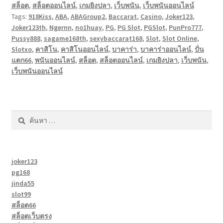
สล็อต
,
สล็อตออนไลน์
,
เกมยิงปลา
,
เว็บพนัน
,
เว็บพนันออนไลน์
Tags:
918Kiss
,
ABA
,
ABAGroup2
,
Baccarat
,
Casino
,
Joker123
,
Joker123th
,
Ngernn
,
no1huay
,
PG
,
PG Slot
,
PGSlot
,
PunPro777
,
Pussy888
,
sagame168th
,
sexybaccarat168
,
Slot
,
Slot Online
,
Slotxo
,
คาสิโน
,
คาสิโนออนไลน์
,
บาคาร่า
,
บาคาร่าออนไลน์
,
ปั่น
แตก66
,
พนันออนไลน์
,
สล็อต
,
สล็อตออนไลน์
,
เกมยิงปลา
,
เว็บพนัน
,
เว็บพนันออนไลน์
ค้นหา
สำหรับ:
joker123
pg168
jinda55
slot99
สล็อต66
สล็อตเว็บตรง