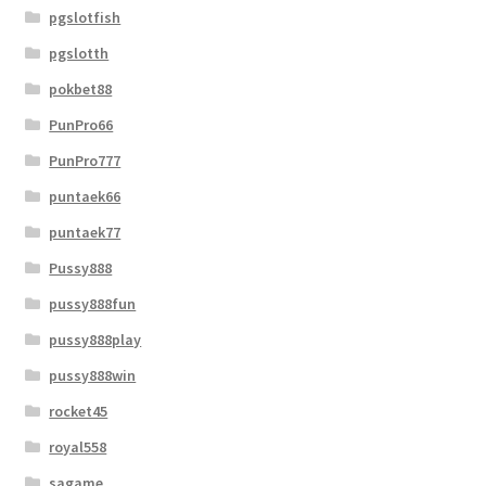
pgslotfish
pgslotth
pokbet88
PunPro66
PunPro777
puntaek66
puntaek77
Pussy888
pussy888fun
pussy888play
pussy888win
rocket45
royal558
sagame