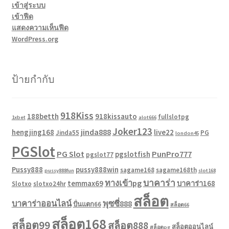
เข้าสู่ระบบ
เข้าฟีด
แสดงความเห็นฟีด
WordPress.org
ป้ายกำกับ
918Kiss
188betth
918kissauto
fullslotpg
1xbet
alot666
Joker123
jinda888
hengjing168
live22
Jinda55
PG
london45
PGSlot
PG Slot
PunPro777
pgslotfish
pgslot77
Pussy888
pussy888win
sagame168
sagame168th
pussy888fun
slot168
บาคาร่า
ทางเข้าpg
temmax69
บาคาร่า168
Slotxo
slotxo24hr
สล็อต
บาคาร่าออนไลน์
พุซซี่888
ปั่นแตก66
สล็อต66
สล็อต168
สล็อต99
สล็อต888
สล็อตออนไลน์
สล็อตpg