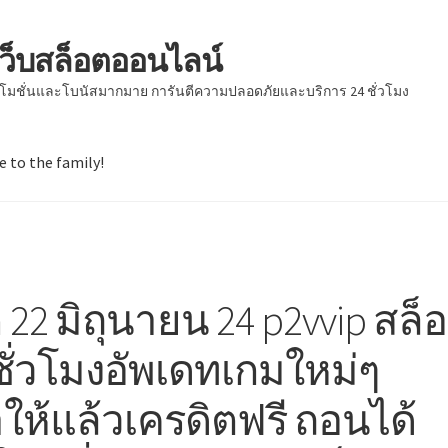
เว็บสล็อตออนไลน์
โปรโมชั่นและโบนัสมากมาย การันตีความปลอดภัยและบริการ 24 ชั่วโมง
 to the family!
y!
 22 มิถุนายน 24 p2vvip สล็
ชั่วโมงอัพเดทเกมใหม่ๆ
ให้แล้วเครดิตฟรี ถอนได้