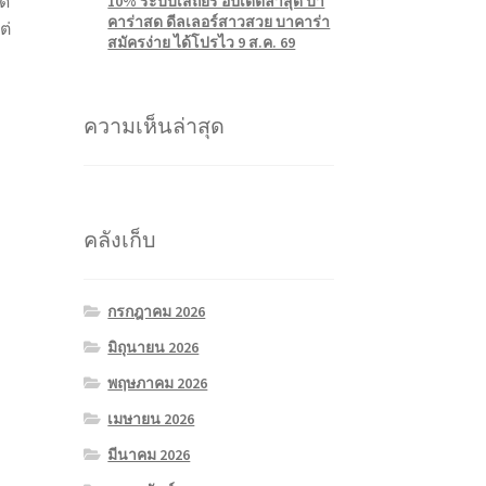
าด
10% ระบบเสถียร อัปเดตล่าสุด บา
คาร่าสด ดีลเลอร์สาวสวย บาคาร่า
ต่
สมัครง่าย ได้โปรไว 9 ส.ค. 69
ความเห็นล่าสุด
คลังเก็บ
กรกฎาคม 2026
มิถุนายน 2026
พฤษภาคม 2026
เมษายน 2026
มีนาคม 2026