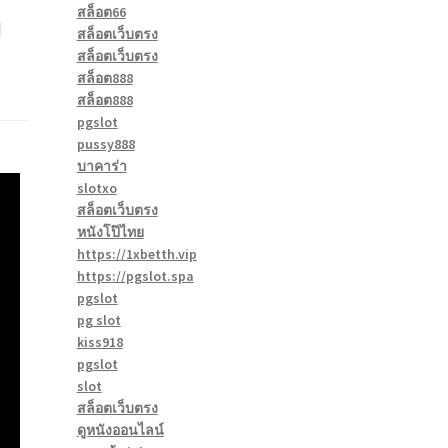
ต
สล็อต66
สล็อตเว็บตรง
สล็อตเว็บตรง
สล็อต888
สล็อต888
pgslot
pussy888
บาคาร่า
slotxo
สล็อตเว็บตรง
หนังโป๊ไทย
https://1xbetth.vip
https://pgslot.spa
pgslot
pg slot
kiss918
pgslot
slot
สล็อตเว็บตรง
ดูหนังออนไลน์