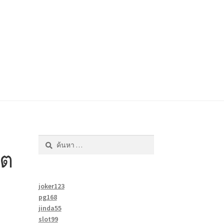
ค้นหา
สำหรับ:
อต
joker123
pg168
jinda55
slot99