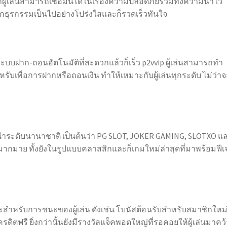
าผู้เล่นสามารถเชื่อมั่นได้ในเรื่องความปลอดภัยรวมทั้งความน่าไว้
้ทุกธุรกรรมเป็นไปอย่างโปร่งใสและก็รวดเร็วทันใจ
อระบบฝาก-ถอนอัตโนมัติที่สะดวกแล้วก็เร็ว p2vvip ผู้เล่นสามารถทำ
หรับเพื่อการฝากหรือถอนเงิน ทำให้เหมาะกับผู้เล่นทุกระดับ ไม่ว่าจ
ำระดับนานาชาติ เป็นต้นว่า PG SLOT, JOKER GAMING, SLOTXO แ
่มากมาย ทั้งยังในรูปแบบคลาสสิกและก็เกมใหม่ล่าสุดที่มาพร้อมฟีเ
หวะสำหรับการชนะของผู้เล่น ดังเช่น โบนัสต้อนรับสำหรับสมาชิกใหม
ิตฟรี ยิ่งกว่านั้นยังมีรางวัลแจ็คพอตใหญ่ที่รอคอยให้ผู้เล่นมาคว