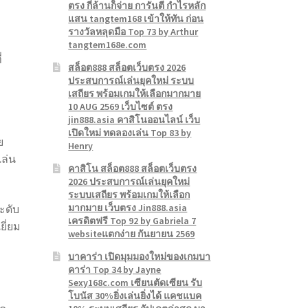
ตรง กี่ล้านก็จ่าย การันตี กำไรหลัก
แสน tangtem168 เข้าให้ทัน ก่อน
รางวัลหลุดมือ Top 73 by Arthur
tangtem168e.com
่
สล็อต888 สล็อตเว็บตรง 2026
ประสบการณ์เล่นยุคใหม่ ระบบ
เสถียร พร้อมเกมให้เลือกมากมาย
10 AUG 2569 เว็บไซต์ ตรง
jin888.asia คาสิโนออนไลน์ เว็บ
เปิดใหม่ ทดลองเล่น Top 83 by
ย
Henry
ล่น
คาสิโน สล็อต888 สล็อตเว็บตรง
2026 ประสบการณ์เล่นยุคใหม่
ระบบเสถียร พร้อมเกมให้เลือก
มากมาย เว็บตรง Jin888.asia
ะดับ
เครดิตฟรี Top 92 by Gabriela 7
ยี่ยม
websiteแตกง่าย กันยายน 2569
บาคาร่า เปิดมุมมองใหม่ของเกมบา
คาร่า Top 34 by Jayne
Sexy168c.com เซียนตัดเซียน รับ
โบนัส 30%ยิ่งเล่นยิ่งได้ แคชแบค