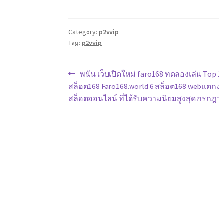
Category:
p2vvip
Tag:
p2vvip
แนะแนว
Previous
พนัน เว็บเปิดใหม่ faro168 ทดลองเล่น Top 
post:
สล็อต168 Faro168.world 6 สล็อต168 webแตกง่
เรื่อง
สล็อตออนไลน์ ที่ได้รับความนิยมสูงสุด กรกฎ