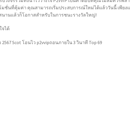
ครบวงจรรวมทั้งน่าไว้วางใจ P2VVIP เป็นคำตอบที่คุณไม่สมควรพล
มชั่นที่คุ้มค่า คุณสามารถเริ่มประสบการณ์ใหม่ได้แล้ววันนี้ เพียงแ
ุกสนานแล้วก็โอกาสสำหรับในการชนะรางวัลใหญ่!
ใจได้
คม 2567 Scot โอนไว p2vvipถอนภายใน 3 วินาที Top 69