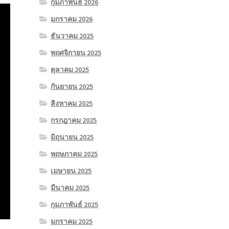
กุมภาพันธ์ 2026
มกราคม 2026
ธันวาคม 2025
พฤศจิกายน 2025
ตุลาคม 2025
กันยายน 2025
สิงหาคม 2025
กรกฎาคม 2025
มิถุนายน 2025
พฤษภาคม 2025
เมษายน 2025
มีนาคม 2025
กุมภาพันธ์ 2025
มกราคม 2025