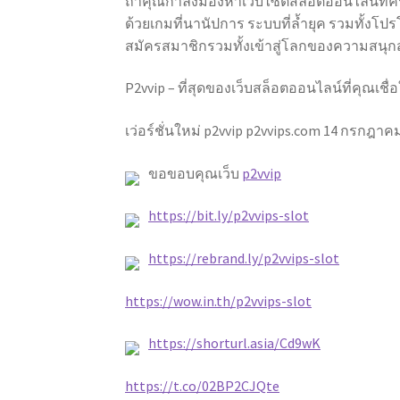
ถ้าคุณกำลังมองหาเว็บไซต์สล็อตออนไลน์ที่
ด้วยเกมที่นานัปการ ระบบที่ล้ำยุค รวมทั้งโปรโ
สมัครสมาชิกรวมทั้งเข้าสู่โลกของความสน
P2vvip – ที่สุดของเว็บสล็อตออนไลน์ที่คุณเชื่อ
เว่อร์ชั่นใหม่ p2vvip p2vvips.com 14 กรกฎา
ขอขอบคุณเว็บ
p2vvip
https://bit.ly/p2vvips-slot
https://rebrand.ly/p2vvips-slot
https://wow.in.th/p2vvips-slot
https://shorturl.asia/Cd9wK
https://t.co/02BP2CJQte