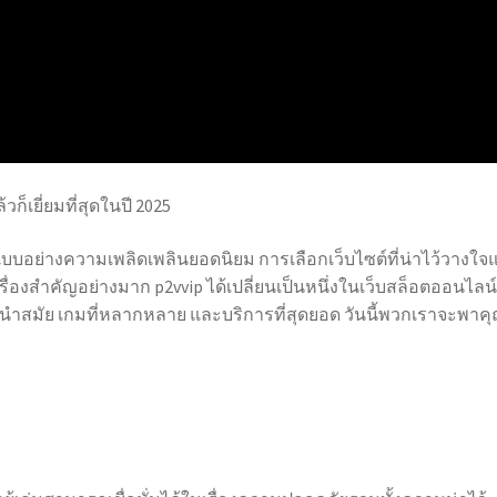
ก็เยี่ยมที่สุดในปี 2025
บบอย่างความเพลิดเพลินยอดนิยม การเลือกเว็บไซต์ที่น่าไว้วางใจ
องสำคัญอย่างมาก p2vvip ได้เปลี่ยนเป็นหนึ่งในเว็บสล็อตออนไลน์ท
ี่นำสมัย เกมที่หลากหลาย และบริการที่สุดยอด วันนี้พวกเราจะพาค