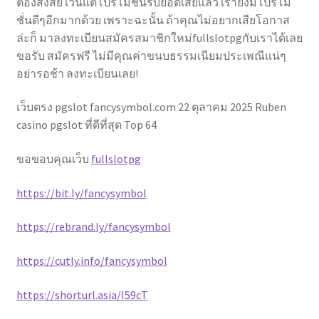
ต้องสงสัย เว้นแต่โปรโมชั่นรับยอดเสียแล้ว เรายังมีโปรโม
ชั่นดีๆอีกมากด้วย เพราะฉะนั้น ถ้าคุณไม่อยากเสียโอกาส
ล่ะก็ มาลงทะเบียนสมัครสมาชิกใหม่fullslotpgกับเราได้เลย
ขอรับ สมัครฟรี ไม่มีคุณค่าขนบธรรมเนียมประเพณีแน่ๆ
อย่ารอช้า ลงทะเบียนเลย!
เว็บตรง pgslot fancysymbol.com 22 ตุลาคม 2025 Ruben
casino pgslot ที่ดีที่สุด Top 64
ขอขอบคุณเว็บ
fullslotpg
https://bit.ly/fancysymbol
https://rebrand.ly/fancysymbol
https://cutly.info/fancysymbol
https://shorturl.asia/I59cT