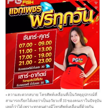
• ความสะดวกสบาย: โทรศัพท์เคลื่อนที่เป็นวัสดุอุปกรณ์ที่
สามารถเรียกได้เลยว่าเป็นอวัยวะที่ 33 ของคนเราในปัจจุบัน
เลยก็ว่าได้ เพราะทุกคนต่างมีโทรศัพท์เคลื่อนที่ด้วยกัน