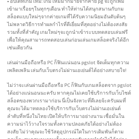
• อัปเดทเกมใหม่: เกมใหม่มากมายจากค่าย pg จะถูกเพิ่ม
เข้ามาเรื่อยๆในทุกๆเดือน ทำให้ท่านได้สนุกสนานกับกม
สล็อตแบบใหม่ๆจากค่ายเกมที่ได้รับความนิยมอันดับต้นๆ
ไม่พลาดวิธีการทำผลกำไรที่ดีเยี่ยมที่สุดอย่างไม่ต้องสงสัย
รวมทั้งที่สำคัญ เกมใหม่ๆจะถูกนำเข้าระบบทดสอบเล่นฟรี
เพื่อให้คุณสามารถทดสอบเล่นก่อนเล่นเกมสล็อตจริงได้อีก
เช่นเดียวกัน
เล่นผ่านมือถือหรือ PC ก็ฟินแน่นอน pgslot จัดเต็มทุกความ
เพลิดเพลิน เล่นกับเว็บตรงไม่ผ่านเอเย่นต์ได้อย่างสบายใจ!
ไม่ว่าจะเล่นผ่านมือถือหรือ PC ก็ฟินกับเกมสล็อตจาก pgslot
ได้อย่างแน่นอนนะครับ หากคุณไม่เคยใช้บริการกับเว็บไซต์
สล็อตของพวกเรามาก่อน นี่เป็นจังหวะที่ดีเลยจ้ะครับผมที่
คุณจะได้มาทดลองใช้บริการกับเว็บตรงไม่ผ่านเอเย่นต์
ลำดับที่หนึ่งในไทย เปิดให้บริการมาอย่างนาน เชื่อมั่นใน
ความน่าไว้วางใจรวมทั้งความปลอดภัยได้อย่างไม่ต้อง
สงสัย ไม่ว่าคุณจะใช้วัสดุอุปกรณ์ใดในการเดิมพันก็ตาม