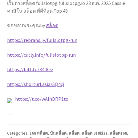
เว็บตรงสล็อต fullslotpg fullslotpg.io 23 ธ.ค. 2025 Cassie
คาสิโน สล็อต ที่ดีที่สุด Top 48
ขอขอบพระคุณby
สล็อต
https://rebrand.ly/fullslotpg-run
https://cutly.info/fullslotpg-run
https://bitt.to/34l8ez
https://shorturl.asia/SQ4cj
https://t.co/wAIhDRP1tx
…
Categories:
168 สล็อต
,
ปั่นสล็อต
,
สล็อต
,
สล็อต 918kiss
,
สล็อต168
,