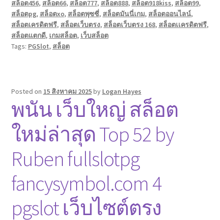
สล็อต456
,
สล็อต66
,
สล็อต777
,
สล็อต888
,
สล็อต918kiss
,
สล็อต99
,
สล็อตpg
,
สล็อตxo
,
สล็อตพุซซี่
,
สล็อตมันนี่เกม
,
สล็อตออนไลน์
,
สล็อตเครดิตฟรี
,
สล็อตเว็บตรง
,
สล็อตเว็บตรง 168
,
สล็อตเเครดิตฟรี
,
สล็อตแตกดี
,
เกมสล็อต
,
เว็บสล็อต
Tags:
PGSlot
,
สล็อต
Posted on
15 สิงหาคม 2025
by
Logan Hayes
พนัน เว็บใหญ่ สล็อต
ใหม่ล่าสุด Top 52 by
Ruben fullslotpg
fancysymbol.com 4
pgslot เว็บไซต์ตรง