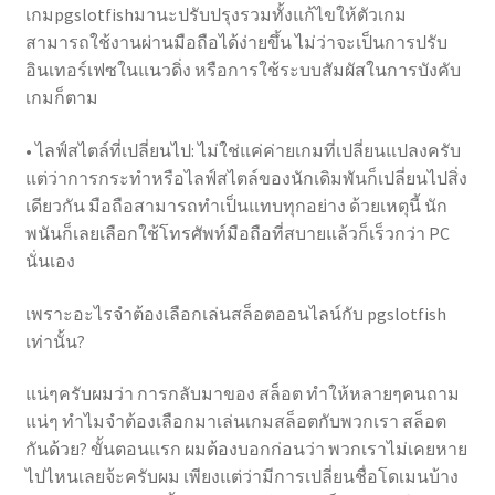
เกมpgslotfishมานะปรับปรุงรวมทั้งแก้ไขให้ตัวเกม
สามารถใช้งานผ่านมือถือได้ง่ายขึ้น ไม่ว่าจะเป็นการปรับ
อินเทอร์เฟซในแนวดิ่ง หรือการใช้ระบบสัมผัสในการบังคับ
เกมก็ตาม
• ไลฟ์สไตล์ที่เปลี่ยนไป: ไม่ใช่แค่ค่ายเกมที่เปลี่ยนแปลงครับ
แต่ว่าการกระทำหรือไลฟ์สไตล์ของนักเดิมพันก็เปลี่ยนไปสิ่ง
เดียวกัน มือถือสามารถทำเป็นแทบทุกอย่าง ด้วยเหตุนี้ นัก
พนันก็เลยเลือกใช้โทรศัพท์มือถือที่สบายแล้วก็เร็วกว่า PC
นั่นเอง
เพราะอะไรจำต้องเลือกเล่นสล็อตออนไลน์กับ pgslotfish
เท่านั้น?
แน่ๆครับผมว่า การกลับมาของ สล็อต ทำให้หลายๆคนถาม
แน่ๆ ทำไมจำต้องเลือกมาเล่นเกมสล็อตกับพวกเรา สล็อต
กันด้วย? ขั้นตอนแรก ผมต้องบอกก่อนว่า พวกเราไม่เคยหาย
ไปไหนเลยจ้ะครับผม เพียงแต่ว่ามีการเปลี่ยนชื่อโดเมนบ้าง