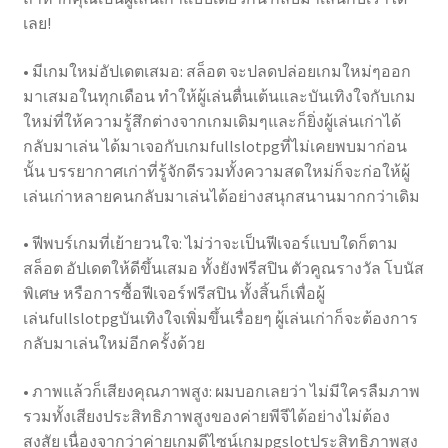
เลย!
• มีเกมใหม่อัปเดตเสมอ: สล็อต จะปลดปล่อยเกมใหม่ๆออก
มาเสมอในทุกเดือน ทำให้ผู้เล่นตื่นเต้นและบันเทิงใจกับเกม
ใหม่ที่ให้ความรู้สึกต่างจากเกมเดิมๆและก็ยิ่งผู้เล่นเก่าได้
กลับมาเล่น ได้มาเจอกับเกมfullslotpgที่ไม่เคยพบมาก่อน
นั้น บรรยากาศเก่าที่รู้จักดีรวมทั้งความสดใหม่ก็จะก่อให้ผู้
เล่นเก่าหลายคนกลับมาเล่นได้อย่างสนุกสนานมากกว่าเดิม
• ฟีพบร์เกมที่เย้ายวนใจ: ไม่ว่าจะเป็นฟีเจอร์แบบใดก็ตาม
สล็อต อัปเดตให้ดีขึ้นเสมอ ทั้งยังฟรีสปิน ตัวคูณรางวัล โบนัส
พิเศษ หรือการซื้อฟีเจอร์ฟรีสปิน ทั้งสิ้นก็เพื่อผู้
เล่นfullslotpgบันเทิงใจเพิ่มขึ้นเรื่อยๆ ผู้เล่นเก่าก็จะต้องการ
กลับมาเล่นใหม่อีกครั้งด้วย
• ภาพแล้วก็เสียงคุณภาพสูง: ผมบอกเลยว่า ไม่มีใครลืมภาพ
รวมทั้งเสียงประสิทธิภาพสูงของค่ายพีจีได้อย่างไม่ต้อง
สงสัย เนื่องจากว่าค่ายเกมดีไซน์เกมpgslotประสิทธิภาพสูง