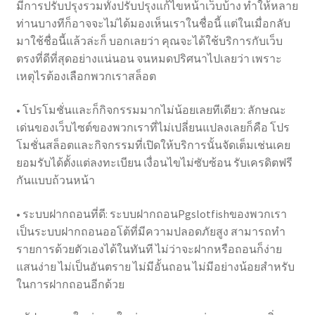
มีการปรับปรุงรวมทั้งปรับปรุงแก้ไขหน้าเว็บบ้าง ทำให้หลาย
ท่านบางทีก็อาจจะไม่ได้มองเห็นเราในชื่อนี้ แต่ในเมื่อกลับ
มาใช้ชื่อนี้แล้วล่ะก็ บอกเลยว่า คุณจะได้ใช้บริการกับเว็บ
ตรงที่ดีที่สุดอย่างแน่นอน จนหมดปริศนาไปเลยว่า เพราะ
เหตุไรต้องเลือกพวกเราสล็อต
• โปรโมชั่นและก็กิจกรรมมากไม่น้อยเลยทีเดียว: ลักษณะ
เด่นของเว็บไซต์ของพวกเราที่ไม่เปลี่ยนแปลงเลยก็คือ โปร
โมชั่นสล็อตและกิจกรรมที่เปิดให้บริการนั้นจัดเต็มเช่นเคย
ยอมรับได้ตั้งแต่ลงทะเบียน เงื่อนไขไม่ซับซ้อน รับเครดิตฟรี
กันแบบถ้วนหน้า
• ระบบฝากถอนที่ดี: ระบบฝากถอนPgslotfishของพวกเรา
เป็นระบบฝากถอนออโต้ที่มีความปลอดภัยสูง สามารถทำ
รายการด้วยตัวเองได้ในทันที ไม่ว่าจะฝากหรือถอนก็ง่าย
แสนง่าย ไม่เป็นอันตราย ไม่มีอั้นถอน ไม่มีอย่างน้อยสำหรับ
ในการฝากถอนอีกด้วย