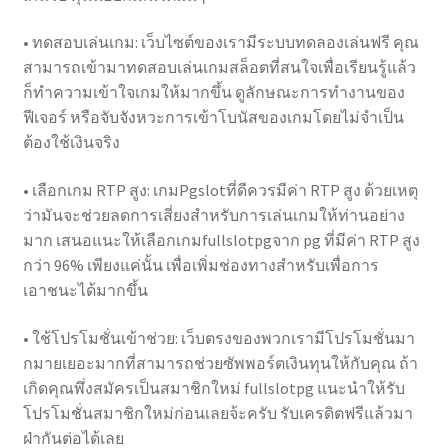
• ทดสอบเล่นเกม: เว็บไซต์ของเรามีระบบทดลองเล่นฟรี คุณ
สามารถเข้ามาทดสอบเล่นเกมสล็อตที่สนใจเพื่อเรียนรู้แล้ว
ก็ทำความเข้าใจเกมให้มากขึ้น ดูลักษณะการทำงานของ
ฟีเจอร์ หรือจับจังหวะการเข้าโบนัสของเกมโดยไม่จำเป็น
ต้องใช้เงินจริง
• เลือกเกม RTP สูง: เกมPgslotที่ดีควรมีค่า RTP สูง ด้วยเหตุ
ว่ามันจะช่วยลดการเสี่ยงสำหรับการเล่นเกมให้ท่านอย่าง
มาก เสนอแนะให้เลือกเกมfullslotpgจาก pg ที่มีค่า RTP สูง
กว่า 96% เพียงแค่นั้น เพื่อเพิ่มช่องทางสำหรับเพื่อการ
เอาชนะได้มากขึ้น
• ใช้โปรโมชั่นเข้าช่วย: เว็บตรงของพวกเรามีโปรโมชั่นมา
กมายเยอะมากที่สามารถช่วยซัพพอร์ตเงินทุนให้กับคุณ ถ้า
เกิดคุณพึ่งสมัครเป็นสมาชิกใหม่ fullslotpg แนะนำให้รับ
โปรโมชั่นสมาชิกใหม่ก่อนเลยจ้ะครับ รับเครดิตฟรีแล้วมา
ฝ่ากันต่อได้เลย