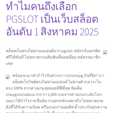
ทำไมคนถึงเลือก
PGSLOT เป็นเว็บสล็อต
อันดับ 1 สิงหาคม 2025
สล็อตเว็บตรงไม่ผ่านเอเย่นต์จาก pgslot สมัครรับเครดิต
ฟรีได้ทันที ไม่พลาดเกมเดิมพันที่ยอดเยี่ยม สมัครสมาชิก
เลย!
พร้อมจะมาทำกำไรกับพวกเรา fullslotpg กันรึยัง? เรา
สล็อตเว็บไซต์ตรงไม่ผ่านเอเย่นต์ ไม่ผ่านตัวกลาง เว็บ
ตรง 100% จากค่ายเกมสุดยอดที่ดีที่สุด จัดเต็ม
เกมpgslotเยอะมากกว่า 1,000 เกมจากค่ายเกมระดับโลก
เยอะ! ได้กำไรง่าย ยืนยันว่าแตกหนักแตกจริง ไม่พลาดเกม
ดังที่ได้รับความนิยม หรือเกมเก่ายอดฮิต ค้ำประกันทุกความ