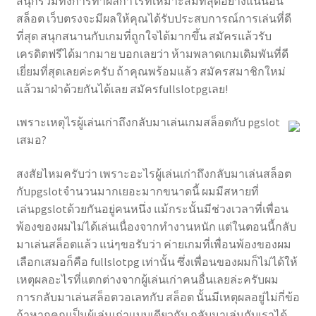
สนุกรวมทั้งการทำผลกำไรที่เหมาะสมที่สุดอย่างแน่นอน
สล็อต เว็บตรงจะมีผลให้คุณได้รับประสบการณ์การเล่นที่ดี
ที่สุด สนุกสนานกับเกมที่ถูกใจได้มากขึ้น สมัครแล้วรับ
เครดิตฟรีได้มากมาย บอกเลยว่า ห้ามพลาดเกมเดิมพันที่ดี
เยี่ยมที่สุดเลยค่ะครับ ถ้าคุณพร้อมแล้ว สมัครสมาชิกใหม่
แล้วมาฝ่าด้วยกันได้เลย สมัครfullslotpgเลย!
เพราะเหตุไรผู้เล่นเก่าถึงกลับมาเล่นเกมสล็อตกับ pgslot
เสมอ?
สงสัยไหมครับว่า เพราะอะไรผู้เล่นเก่าถึงกลับมาเล่นสล็อต
กับpgslotจำนวนมากเยอะมากขนาดนี้ ผมมีสหายที่
เล่นpgslotด้วยกันอยู่คนหนึ่ง แม้กระนั้นมีช่วงเวลาที่เพื่อน
พ้องของผมไม่ได้เล่นเนื่องจากทำงานหนัก แต่ในตอนนี้กลับ
มาเล่นสล็อตแล้ว แน่ๆขอรับว่า ค่ายเกมที่เพื่อนพ้องของผม
เลือกเสมอก็คือ fullslotpg เท่านั้น ซึ่งเพื่อนของผมก็ไม่ได้ให้
เหตุผลอะไรที่แตกต่างจากผู้เล่นเก่าคนอื่นเลยล่ะครับผม
การกลับมาเล่นสล็อตวอเลทกับ สล็อต นั้นมีเหตุผลอยู่ไม่กี่ข้อ
ถ้าหากคุณเป็นผู้เล่นเก่าแบบเดียวกัน กลับมาเล่นกับเราได้