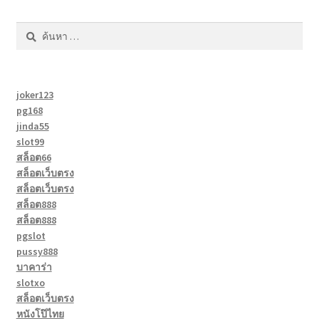
ค้นหา
สำหรับ:
joker123
pg168
jinda55
slot99
สล็อต66
สล็อตเว็บตรง
สล็อตเว็บตรง
สล็อต888
สล็อต888
pgslot
pussy888
บาคาร่า
slotxo
สล็อตเว็บตรง
หนังโป๊ไทย