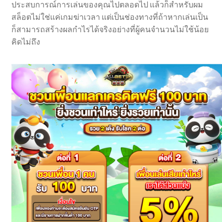
ประสบการณ์การเล่นของคุณไปตลอดไป แล้วก็สำหรับผม
สล็อตไม่ใช่แค่เกมฆ่าเวลา แต่เป็นช่องทางที่ถ้าหากเล่นเป็น
ก็สามารถสร้างผลกำไรได้จริงอย่างที่ผู้คนจำนวนไม่ใช้น้อย
คิดไม่ถึง