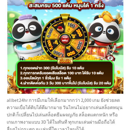
allbet24hr การมีเกมให้เลือกมากกว่า 2,000 เกม ยังช่วยลด
ความเบื่อได้ดิบได้ดีมากมาย วันไหนไม่อยากเล่นสล็อตหมุน
ปกติ ก็เปลี่ยนไปเล่นสล็อตธีมผจญภัย สล็อตแตกหนัก หรือ
เกมภาพงามแบบ 3D ได้ในทันที ทุกเกมเล่นผ่านมือถือได้
ลื่นๆไม่กระตุก จะเล่นที่ใด เวลาไหนก็ได้