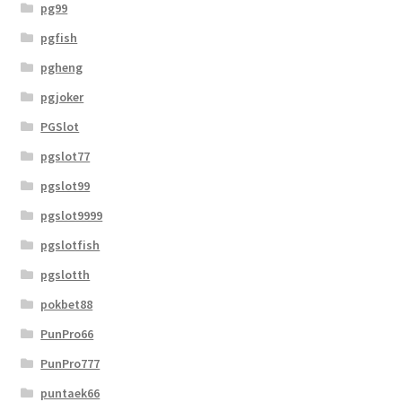
pg99
pgfish
pgheng
pgjoker
PGSlot
pgslot77
pgslot99
pgslot9999
pgslotfish
pgslotth
pokbet88
PunPro66
PunPro777
puntaek66