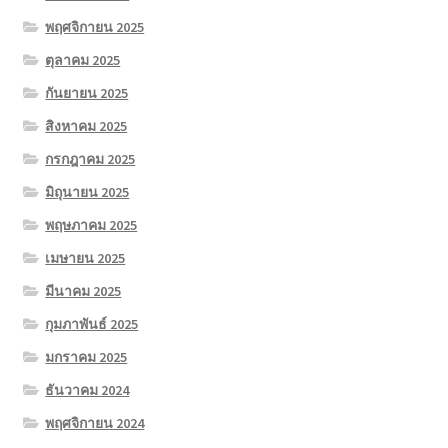
พฤศจิกายน 2025
ตุลาคม 2025
กันยายน 2025
สิงหาคม 2025
กรกฎาคม 2025
มิถุนายน 2025
พฤษภาคม 2025
เมษายน 2025
มีนาคม 2025
กุมภาพันธ์ 2025
มกราคม 2025
ธันวาคม 2024
พฤศจิกายน 2024