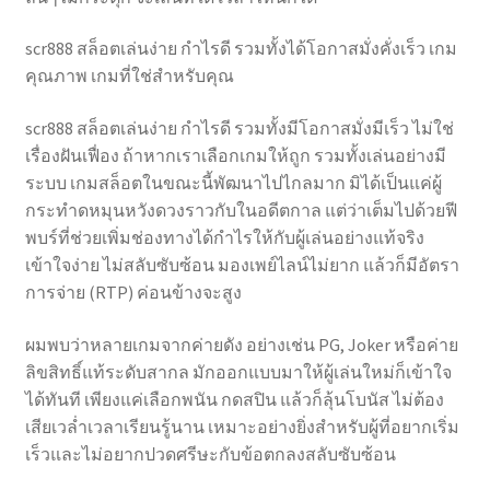
scr888 สล็อตเล่นง่าย กำไรดี รวมทั้งได้โอกาสมั่งคั่งเร็ว เกม
คุณภาพ เกมที่ใช่สำหรับคุณ
scr888 สล็อตเล่นง่าย กำไรดี รวมทั้งมีโอกาสมั่งมีเร็ว ไม่ใช่
เรื่องฝันเฟื่อง ถ้าหากเราเลือกเกมให้ถูก รวมทั้งเล่นอย่างมี
ระบบ เกมสล็อตในขณะนี้พัฒนาไปไกลมาก มิได้เป็นแค่ผู้
กระทำดหมุนหวังดวงราวกับในอดีตกาล แต่ว่าเต็มไปด้วยฟี
พบร์ที่ช่วยเพิ่มช่องทางได้กำไรให้กับผู้เล่นอย่างแท้จริง
เข้าใจง่าย ไม่สลับซับซ้อน มองเพย์ไลน์ไม่ยาก แล้วก็มีอัตรา
การจ่าย (RTP) ค่อนข้างจะสูง
ผมพบว่าหลายเกมจากค่ายดัง อย่างเช่น PG, Joker หรือค่าย
ลิขสิทธิ์แท้ระดับสากล มักออกแบบมาให้ผู้เล่นใหม่ก็เข้าใจ
ได้ทันที เพียงแค่เลือกพนัน กดสปิน แล้วก็ลุ้นโบนัส ไม่ต้อง
เสียเวล่ำเวลาเรียนรู้นาน เหมาะอย่างยิ่งสำหรับผู้ที่อยากเริ่ม
เร็วและไม่อยากปวดศรีษะกับข้อตกลงสลับซับซ้อน