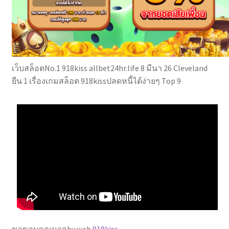
เว็บสล็อตNo.1 918kiss allbet24hr.life 8 มีนา 26 Cleveland
ยืน 1 เรื่องเกมสล็อต 918kissปลดหนี้ได้ง่ายๆ Top 9