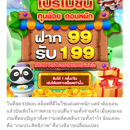
ในที่สุด 918kiss สล็อตที่ดีไม่ใช่แค่แตกหนัก แต่จำต้องเล่น
แล้วบันเทิงใจ ภาพสวย ระบบลื่น รวมทั้งจ่ายจริง เมื่อคุณเจอ
เกมที่ตอบปัญหาทั้งความเพลิดเพลินรวมทั้งกำไร นั่นแหละ
คือ “เกมประสิทธิภาพ” ที่บางทีอาจเปลี่ยนแปลง