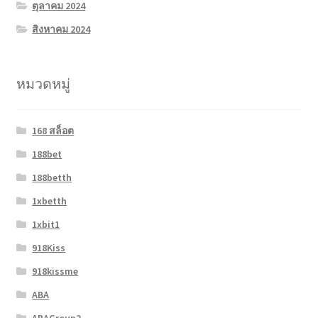
ตุลาคม 2024
สิงหาคม 2024
หมวดหมู่
168 สล็อต
188bet
188betth
1xbetth
1xbit1
918Kiss
918kissme
ABA