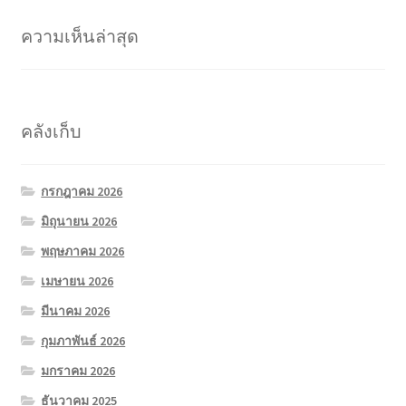
ความเห็นล่าสุด
คลังเก็บ
กรกฎาคม 2026
มิถุนายน 2026
พฤษภาคม 2026
เมษายน 2026
มีนาคม 2026
กุมภาพันธ์ 2026
มกราคม 2026
ธันวาคม 2025