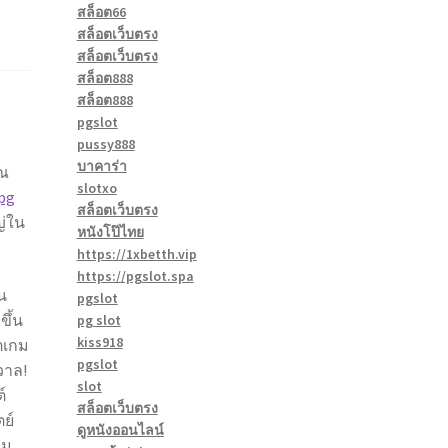
สล็อต66
สล็อตเว็บตรง
สล็อตเว็บตรง
สล็อต888
สล็อต888
pgslot
pussy888
บาคาร่า
าณ
slotxo
pg
สล็อตเว็บตรง
ญ่ใน
หนังโป๊ไทย
https://1xbetth.vip
https://pgslot.spa
่น
pgslot
ขึ้น
pg slot
kiss918
ดตเกม
pgslot
วาล!
slot
์
สล็อตเว็บตรง
ย์
ดูหนังออนไลน์
าม