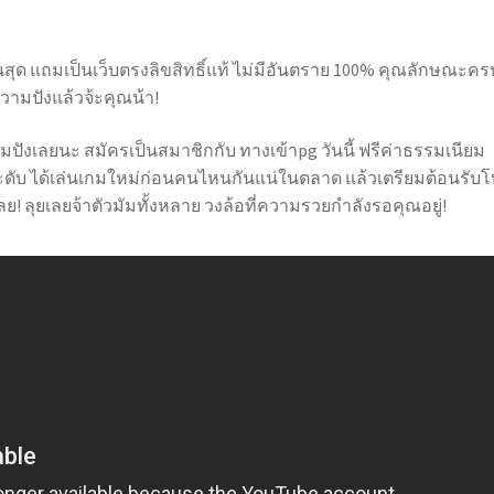
นสุด แถมเป็นเว็บตรงลิขสิทธิ์แท้ ไม่มีอันตราย 100% คุณลักษณะคร
วามปังแล้วจ้ะคุณน้า!
วความปังเลยนะ สมัครเป็นสมาชิกกับ ทางเข้าpg วันนี้ ฟรีค่าธรรมเนียม
ะดับ ได้เล่นเกมใหม่ก่อนคนไหนกันแน่ในตลาด แล้วเตรียมต้อนรับโ
ลย! ลุยเลยจ้าตัวมัมทั้งหลาย วงล้อที่ความรวยกำลังรอคุณอยู่!