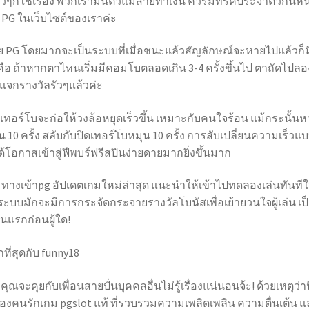
ดมั่วๆก็ใช่เรื่อง พวกเรามันตัวแม่สายทำเงิน ควรมีทริคประจำตัวกันห
่าย PG ในเว็บไซต์ของเราค่ะ
ย PG โดยมากจะเป็นระบบที่เมื่อชนะแล้วสัญลักษณ์จะหายไปแล้วก็ม
คือ ถ้าหากตาไหนเริ่มมีคอมโบตลอดเกิน 3-4 ครั้งขึ้นไป ตาถัดไปลอ
มแจกรางวัลรัวๆแล้วค่ะ
ดเทอร์โบจะก่อให้วงล้อหยุดเร็วขึ้น เหมาะกับคนใจร้อน แม้กระนั้น
0 ครั้ง สลับกับปิดเทอร์โบหมุน 10 ครั้ง การสับเปลี่ยนความเร็วแบบ
อกาสเข้าสู่ฟีพบร์ฟรีสปินง่ายดายมากยิ่งขึ้นมาก
็บ ทางเข้าpg อัปเดตเกมใหม่ล่าสุด แนะนำให้เข้าไปทดลองเล่นทันที
ระบบมักจะมีการกระจัดกระจายรางวัลโบนัสเพื่อเย้ายวนใจผู้เล่น เป
แรกก่อนผู้ใด!
ที่สุดกับ funny18
ณจะคุยกับเพื่อนสายปั่นบุคคลอื่นไม่รู้เรื่องแน่นอนจ้ะ! ด้วยเหตุว่าน
์ของคนรักเกม pgslot แท้ ที่รวบรวมความเพลิดเพลิน ความตื่นเต้น แ