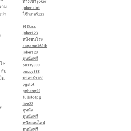
ทางเข้า joker
ความ
joker slot
ยว่า
โจ๊กเกอร์123
918kiss
joker123
ำ
หนังชนโรง
sagame168th
joker123
ดูหนังฟรี
ใช่
pussy888
ากับ
pussy888
บาคาร่า168
ป็น
pgslot
pgheng99
fullslotpg
live22
กล
ดูหนัง
%
ดูหนังฟรี
หนังออนไลน์
ดูหนังฟรี