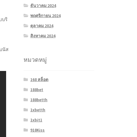
ธันวาคม 2024
พฤศจิกายน 2024
บบริ
ตุลาคม 2024
สิงหาคม 2024
บนัส
หมวดหมู่
168 สล็อต
188bet
188betth
1xbetth
1xbit1
918Kiss