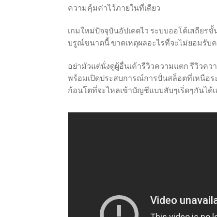
ความคุ้มค่าไว้ภายในที่เดียว
เกมใหม่ปัจจุบันอัปเดตไว ระบบออโต้เสถียรขั้
บรูณ์ขนาดนี้ ขาดเหตุผลอะไรที่จะไม่ยอมรับค
อย่ามัวแต่นั่งดูผู้อื่นเค้ารีวิวความแตก รีวิ
พร้อมเปิดประสบการณ์การปั่นสล็อตที่เหนือร
ก้อนโตที่จะไหลเข้าบัญชีแบบสับๆเริ่ดๆกันได้เ