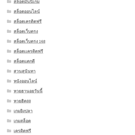
สล็อตมันนี่เกม
สล็อตออนไลน์
สล็อตเครดิตฟรี
สล็อตเว็บตรง
สล็อตเว็บตรง 168
สล็อตเเครดิตฟรี
สล็อตแตกดี
สวนสุนันทา
หนังออนไลน์
หวยฮานอยวันนี้
หวยฮิต88
เกมยิงปลา
เกมสล็อต
เครดิตฟรี