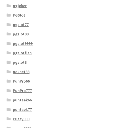
pgjoker
PGSlot
pgslot77
pgslot99
pgslot9999
pgslotfish
pgslotth
pokbet88
PunPro66
PunPro777
puntaek66
puntaek77
Pussy888