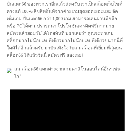
ปั่นแตก66 ของพวกเราอีกแล้วล่ะครับ เราเป็นสล็อตเว็บไซต์
ตรงแท้ 100% ลิขสิทธิ์แท้จากค่ายเกมสุดยอดเยอะแยะ จัด
เต็มเกม ปั่นแตก66 กว่า 1,000 เกม สามารถเล่นผ่านมือถือ
หรือ PC ได้ตามปรารถนา โปรโมชั่นเครดิตฟรีมากมาย
สมัครแล้วยอมรับได้โดยทันที บอกเลยว่า คุณจะหาเกม
สล็อตมากไม่น้อยเลยทีเดียวมากไม่น้อยเลยทีเดียวขนาดนี้ที่
ใดมิได้อีกแล้วครับ มาบันเทิงใจกับเกมสล็อตที่เยี่ยมที่สุดบน
สล็อต66 ได้แล้ววันนี้ สมัครฟรี ลองเลย!
เกมสล็อต66 แตกต่างจากเกมคาสิโนออนไลน์อื่นๆเช่น
ไร?