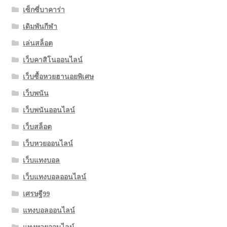
เซ็กซี่บาคาร่า
เดิมพันกีฬา
เล่นสล็อต
เว็บคาสิโนออนไลน์
เว็บซื้อหวยฮานอยพิเศษ
เว็บพนัน
เว็บพนันออนไลน์
เว็บสล็อต
เว็บหวยออนไลน์
เว็บแทงบอล
เว็บแทงบอลออนไลน์
เศรษฐี99
แทงบอลออนไลน์
แทงหวยออนไลน์