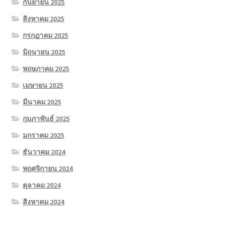
กันยายน 2025
สิงหาคม 2025
กรกฎาคม 2025
มิถุนายน 2025
พฤษภาคม 2025
เมษายน 2025
มีนาคม 2025
กุมภาพันธ์ 2025
มกราคม 2025
ธันวาคม 2024
พฤศจิกายน 2024
ตุลาคม 2024
สิงหาคม 2024