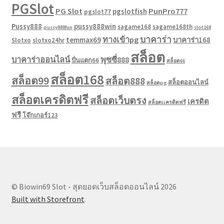
PGSlot
PG Slot
PunPro777
pgslotfish
pgslot77
Pussy888
pussy888win
sagame168
sagame168th
pussy888fun
slot168
บาคาร่า
ทางเข้าpg
temmax69
บาคาร่า168
Slotxo
slotxo24hr
สล็อต
บาคาร่าออนไลน์
พุซซี่888
ปั่นแตก66
สล็อต66
สล็อต168
สล็อต99
สล็อต888
สล็อตออนไลน์
สล็อตpg
สล็อตเครดิตฟรี
สล็อตเว็บตรง
เครดิต
สล็อตเเครดิตฟรี
ฟรี
โจ๊กเกอร์123
© Biowin69 Slot - สุดยอดเว็บสล็อตออนไลน์ 2026
Built with Storefront
.