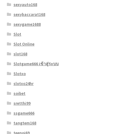
sexyauto168
sexybaccarat168
sexygame1688
Slot
Slot Online
slot168
Slotgame666 เข้าสู่ระบบ
Slotxo
slotxo24hr
soibet
sretthi99
ssgame666
tangtem168
teenoi69