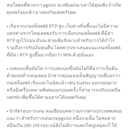
สนใจพอที่พวกเรา pgslot จะหยิบยกมาเล่าให้คุณฟัง ถ้าเกิด
คุณพร้อมแล้ว มาลองกันเลยครับผม
• เริ่มจากเกมสล็อต66 RTP สูง: เว็บต่างถิ่นชี้แนะไม่มีความ
แตกต่างจากไทยเลยขอรับ การเลือกเกมสล็อต66 ที่มีค่า
RTP สูงไว้ก่อน มันจะช่วยเพิ่มจังหวะสำหรับการได้กำไร
รวมถึงการรับเงินทุนคืน โดยพวกเขาเสนอแนะเกมสล็อต66
ที่มีค่า RTP สูงขึ้นมากยิ่งกว่า 96% ด้วยนั่นเอง
• เบทแบบขั้นบันได: การเบทแบบขั้นบันไดก็คือ การเริ่มต้น
ด้วยเบทต่ำก่อนเสมอ ถ้าหากคุณมองเห็นสัญญาณที่บอกว่า
เกมสล็อต66 เริ่มแจกโบนัสแล้ว เช่น Scatter ออกบ่อยมาก
หรือมีเครื่องหมายพิเศษออกบ่อยครั้ง ก็สามารถปรับเบทปั่น
แตก66 เพิ่มขึ้นได้ตามอยากได้เลยครับผม
• จำกัดรอบการเล่น: คนเขียนบทความจากต่างประเทศเสนอ
แนะว่า สำหรับการเล่นเกมpgslot หนึ่งเกมนั้น ไม่สมควร
สปินเกิน 100-150 รอบ แม้ยังไม่มีการแตกใหญ่เลยล่ะก็ ให้