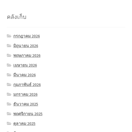
คลังเก็บ
กรกฎาคม 2026
มิถุนายน 2026
พฤษภาคม 2026
เมษายน 2026
มีนาคม 2026
กุมภาพันธ์ 2026
มกราคม 2026
ธันวาคม 2025
พฤศจิกายน 2025
ตุลาคม 2025