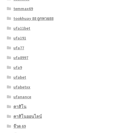
temmax69
tookhuay 88 ถูกหวย88
ufa11bet
ufa191
ufa77
ufa8997
ufa9
ufabet
ufabetxx
ufanance
คาสิโน
คาสิโนออนไลน์
จ๊วด 69