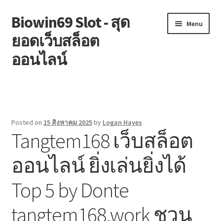
Biowin69 Slot - สุด
Skip
Skip
Menu
to
to
ยอดเว็บสล็อต
navigation
content
ออนไลน์
หน้าแรก
Blog
Posted on
15 สิงหาคม 2025
by
Logan Hayes
Tangtem168 เว็บสล็อต
Contact
ออนไลน์ ยิ่งเล่นยิ่งได้
Welcome to the family!
Top 5 by Donte
tangtem168.work ชวน