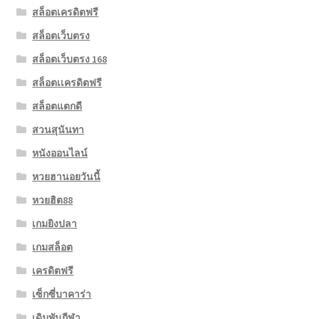
สล็อตเครดิตฟรี
สล็อตเว็บตรง
สล็อตเว็บตรง 168
สล็อตเเครดิตฟรี
สล็อตแตกดี
สวนสุนันทา
หนังออนไลน์
หวยฮานอยวันนี้
หวยฮิต88
เกมยิงปลา
เกมสล็อต
เครดิตฟรี
เซ็กซี่บาคาร่า
เดิมพันกีฬา