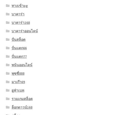
ทางเข้าpg
บาคาร่า
บาคาร่า168
บาคาร่าออนไลน์
ปั่นสล็อต
ปั่นแตก66
ปั่นแตก77
พนันออนไลน์
พุซซี่888
มาเก๊า69
ยูฟ่าเบท
รวมเกมสล็อต
ล็อกดาวน์168