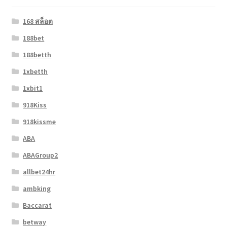
168 สล็อต
188bet
188betth
1xbetth
1xbit1
918Kiss
918kissme
ABA
ABAGroup2
allbet24hr
ambking
Baccarat
betway