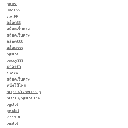
pg168
jinda55
slot99
สล็อต66
สล็อตเว็บตรง
สล็อตเว็บตรง
สล็อต888
สล็อต888
pgslot
pussy888
บาคาร่า
slotxo
สล็อตเว็บตรง
หนังโป๊ไทย
https://1xbetth.vip
https://pgslot.spa
pgslot
pg slot
kiss918
pgslot