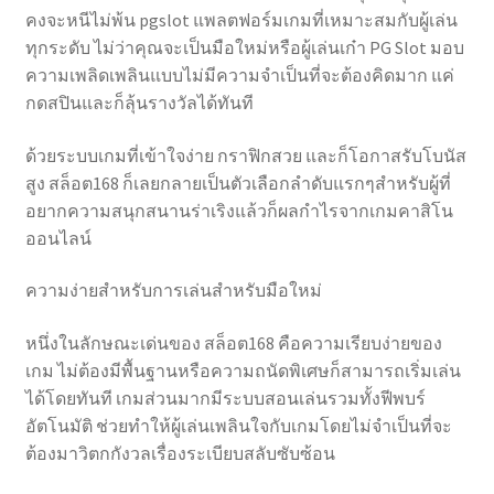
คงจะหนีไม่พ้น pgslot แพลตฟอร์มเกมที่เหมาะสมกับผู้เล่น
ทุกระดับ ไม่ว่าคุณจะเป็นมือใหม่หรือผู้เล่นเก๋า PG Slot มอบ
ความเพลิดเพลินแบบไม่มีความจำเป็นที่จะต้องคิดมาก แค่
กดสปินและก็ลุ้นรางวัลได้ทันที
ด้วยระบบเกมที่เข้าใจง่าย กราฟิกสวย และก็โอกาสรับโบนัส
สูง สล็อต168 ก็เลยกลายเป็นตัวเลือกลำดับแรกๆสำหรับผู้ที่
อยากความสนุกสนานร่าเริงแล้วก็ผลกำไรจากเกมคาสิโน
ออนไลน์
ความง่ายสำหรับการเล่นสำหรับมือใหม่
หนึ่งในลักษณะเด่นของ สล็อต168 คือความเรียบง่ายของ
เกม ไม่ต้องมีพื้นฐานหรือความถนัดพิเศษก็สามารถเริ่มเล่น
ได้โดยทันที เกมส่วนมากมีระบบสอนเล่นรวมทั้งฟีพบร์
อัตโนมัติ ช่วยทำให้ผู้เล่นเพลินใจกับเกมโดยไม่จำเป็นที่จะ
ต้องมาวิตกกังวลเรื่องระเบียบสลับซับซ้อน