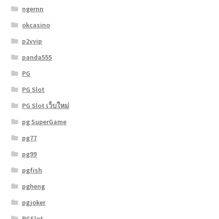
ngernn
okcasino
p2vvip
panda555
PG
PG Slot
PG Slot เว็บใหม่
pg SuperGame
pg77
pg99
pgfish
pgheng
pgjoker
PGSlot