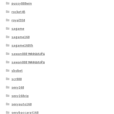
pussy888win
rocket45
royal558
sagame
sagame168
sagame168th
sawan888 ทดลองเล่น
sawan888 ทดลองเล่น
sbobet
scr888
sexy168
sexy168vip
sexyauto168
sexybaccarat168