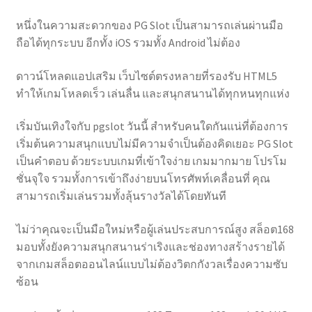
หนึ่งในความสะดวกของ PG Slot เป็นสามารถเล่นผ่านมือ
ถือได้ทุกระบบ อีกทั้ง iOS รวมทั้ง Android ไม่ต้อง
ดาวน์โหลดแอปเสริม เว็บไซต์ตรงหลายที่รองรับ HTML5
ทำให้เกมโหลดเร็ว เล่นลื่น และสนุกสนานได้ทุกหนทุกแห่ง
เริ่มบันเทิงใจกับ pgslot วันนี้ สำหรับคนใดกันแน่ที่ต้องการ
เริ่มต้นความสนุกแบบไม่มีความจำเป็นต้องคิดเยอะ PG Slot
เป็นคำตอบ ด้วยระบบเกมที่เข้าใจง่าย เกมมากมาย โปรโม
ชั่นจุใจ รวมทั้งการเข้าถึงง่ายบนโทรศัพท์เคลื่อนที่ คุณ
สามารถเริ่มเล่นรวมทั้งลุ้นรางวัลได้โดยทันที
ไม่ว่าคุณจะเป็นมือใหม่หรือผู้เล่นประสบการณ์สูง สล็อต168
มอบทั้งยังความสนุกสนานร่าเริงและช่องทางสร้างรายได้
จากเกมสล็อตออนไลน์แบบไม่ต้องวิตกกังวลเรื่องความซับ
ซ้อน