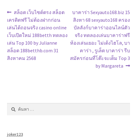
แนะแนว
Previous
Next
สล็อต เว็บไซต์ตรง สล็อต
บาคาร่า Sexyauto168.biz 15
post:
post:
เครดิตฟรี ไม่ต้องฝากก่อน
สิงหา 68 sexyauto168 ครอง
เรื่อง
เล่นได้ถอนจริง casino online
บัลลังก์บาคาร่าออนไลน์ตัว
เว็บเปิดใหม่ 188betth ทดลอง
จริง ทดลองเล่นบาคาร่าฟรี
เล่น Top 100 by Julianne
ห้องเล่นเยอะ ไม่เด้งไฮโล, บา
สล็อต 188betthb.com 31
คาร่า , รูเล็ต บาคาร่า รีบ
สิงหาคม 2568
สมัครก่อนที่โต๊ะจะเต็ม Top 3
by Margareta
ค้นหา
สำหรับ:
joker123