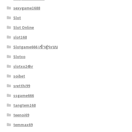
sexygame1688
Slot
Slot Online
slot168
Slotgame666 เข้าสู่ระบบ
Slotxo
slotxo24hr
soibet
sretthi99
ssgame666
tangtem168
teenoi69
temmax69