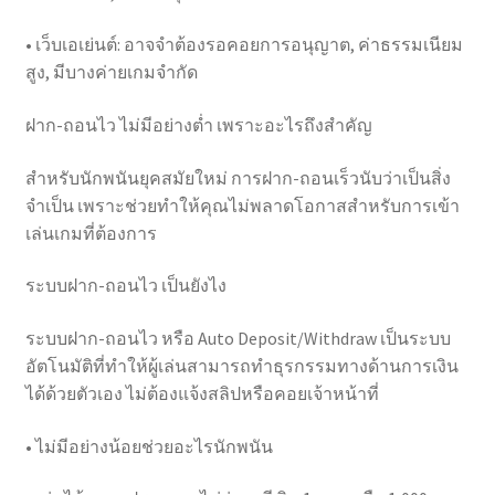
• เว็บเอเย่นต์: อาจจำต้องรอคอยการอนุญาต, ค่าธรรมเนียม
สูง, มีบางค่ายเกมจำกัด
ฝาก-ถอนไว ไม่มีอย่างต่ำ เพราะอะไรถึงสำคัญ
สำหรับนักพนันยุคสมัยใหม่ การฝาก-ถอนเร็วนับว่าเป็นสิ่ง
จำเป็น เพราะช่วยทำให้คุณไม่พลาดโอกาสสำหรับการเข้า
เล่นเกมที่ต้องการ
ระบบฝาก-ถอนไว เป็นยังไง
ระบบฝาก-ถอนไว หรือ Auto Deposit/Withdraw เป็นระบบ
อัตโนมัติที่ทำให้ผู้เล่นสามารถทำธุรกรรมทางด้านการเงิน
ได้ด้วยตัวเอง ไม่ต้องแจ้งสลิปหรือคอยเจ้าหน้าที่
• ไม่มีอย่างน้อยช่วยอะไรนักพนัน