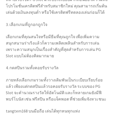
โปรโมชั่นเครดิตฟรีสำหรับสมาชิกใหม่ คุณสามารถเริ่มต้น
เล่นด้วยเงินลงทุนต่ำ หรือใช้เครดิตฟรีทดลองเล่นก่อนก็ได้
3. เลือกเกมที่ถูกอกถูกใจ
เลือกเกมที่คุณสนใจหรือมีธีมที่คุณถูกใจ เพื่อเพิ่มความ
สนุกสนานร่าเริงแล้วก็ความเพลิดเพลินสำหรับการเล่น
เพราะความสนุกเป็นเรื่องสำคัญที่สุดสำหรับการเล่น PG
Slot แบบไม่ต้องคิดมากมาย
4. กดสปินรวมทั้งคอยรับรางวัล
ภายหลังเลือกเกมรวมทั้งวางเดิมพันเป็นระเบียบเรียบร้อย
แล้ว เพียงแต่กดสปินแล้วรอคอยรับรางวัล ระบบของ PG
Slot จะคำนวณรางวัลให้อัตโนมัติ และก็หลายเกมยังมีฟี
พบร์โบนัส เช่น ฟรีสปิน หรือแจ็คพอต ที่ช่วยเพิ่มจังหวะชนะ
tangtem168 บนมือถือ เล่นได้ทุกหนทุกแห่ง