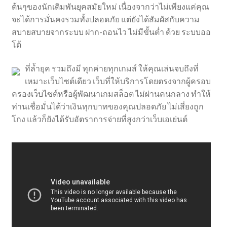
ต้นๆของนักเดิมพันยุคสมัยใหม่ เนื่องจากว่าไม่เพียงแค่คุณ
จะได้การมั่นคงรวมทั้งปลอดภัย แต่ยังได้สัมผัสกับความ
สบายสบายจากระบบ ฝาก-ถอนไว ไม่มีขั้นต่ำ ด้วย ระบบออ
โต้
ที่ล้ำยุค รวมถึงมี ทุกค่ายทุกเกมส์ ให้คุณเล่นจบถึงที่
เหมาะเว็บไซต์เดียว เว็บที่ให้บริการโดยตรงจากผู้ครอบ
ครองเว็บไซต์หรือผู้พัฒนาเกมสล็อต ไม่ผ่านคนกลาง ทำให้
ท่านเชื่อมั่นได้ว่าเงินทุกบาทของคุณปลอดภัย ไม่เสี่ยงถูก
โกง แล้วก็ยังได้รับอัตราการจ่ายที่สูงกว่าเว็บเอเย่นต์