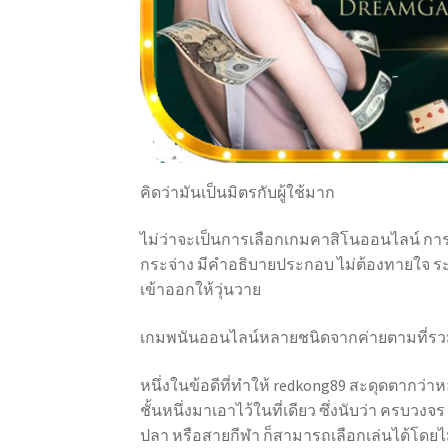
คิดว่ามันเป็นมิตรกับผู้ใช้มาก
ไม่ว่าจะเป็นการเลือกเกมคาสิโนออนไลน์ กา
กระจ่าง มีคำอธิบายประกอบ ไม่ต้องทายใจ ระบ
เข้าออกให้วุ่นวาย
เกมพนันออนไลน์หลายชนิดจากค่ายตามที่รวมเ
หนึ่งในข้อดีที่ทำให้ redkong89 สะดุดตากว
ชั้นหนึ่งมาเอาไว้ในที่เดียว ซึ่งนับว่า ครบว
ปลา หรือสายกีฬา ก็สามารถเลือกเล่นได้โดยไม่