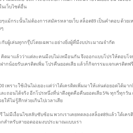
นเว็บไซต์อื่น
่อยๆแม้กระนั้นไม่ต้องการสมัครหลายเว็บ สล็อต89 เป็นคำตอบ ด้วยเห
งๆ
ับผู้เล่นทุกกรุ๊ปโดยเฉพาะอย่างยิ่งผู้ที่มีงบประมาณจำกัด
9 คิดมาแล้วว่าแต่ละคนมีงบไม่เหมือนกัน จึงออกแบบโปรให้ตอบโจ
ปรฝากน้อยรับเครดิตเพิ่ม โปรคืนยอดเสีย แล้วก็กิจกรรมแจกเครดิตฟร
0 เพราะใช้เงินไม่เยอะแต่ว่าได้เครดิตเพิ่มมาให้เล่นต่อยอดได้มากยิ
และถอนได้จริง อีกโปรหนึ่งที่น่าดึงดูดคือคืนยอดเสีย 5% ทุกวี่ทุกวัน 
ให้ไม่รู้สึกห่วยเกินไปเวลาเสีย
รี ไม่มีเงื่อนไขสลับซับซ้อน พวกเราเคยทดลองสล็อต89แล้ว ได้เครด
แฟร์มากสำหรับสายอดออมงบประมาณแบบเรา