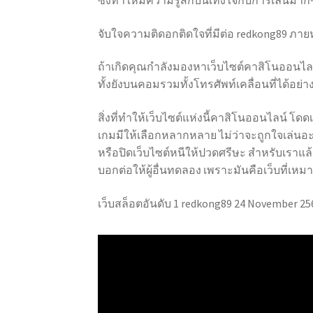
ซึ่งทำให้มีความรู้สึกบันเทิงใจกับการเล่นมากขึ
จับใจความติดอกติดใจที่มีต่อ redkong89 ภาย
ถ้าเกิดคุณกำลังมองหาเว็บไซต์คาสิโนออนไลน์ท
ทั้งยังบนคอมรวมทั้งโทรศัพท์เคลื่อนที่ได้อย่
สิ่งที่ทำให้เว็บไซต์แห่งนี้คาสิโนออนไลน์ โดด
เกมมีให้เลือกหลากหลาย ไม่ว่าจะถูกใจเล่นอะ
หรือปิดเว็บไซต์หนีให้ปวดศรีษะ สำหรับเราแล้ว
บอกต่อให้ผู้อื่นทดลอง เพราะมันคือเว็บที่เห
เว็บสล็อตอันดับ 1 redkong89 24 November 2