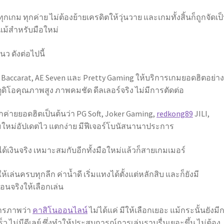
ทุกเกม ทุกค่าย ไม่ต้องย้ายเครดิตให้วุ่นวาย และเกมทั้งสิ้นก็ถูกจัดเป
แม้สำหรับมือใหม่
ว ดังต่อไปนี้
y Baccarat, AE Seven และ Pretty Gaming ให้บริการเกมยอดฮิตอย่า
ูดิโอคุณภาพสูง ภาพคมชัด ดีลเลอร์จริง ไม่มีการตัดต่อ
ค่ายยอดฮิตเป็นต้นว่า PG Soft, Joker Gaming,
redkong89
JILI,
กมใหม่อัปเดตไว แตกง่าย มีฟีเจอร์โบนัสนานาประการ
ได้เงินจริง เหมาะสมกับอีกทั้งมือใหม่แล้วก็สายเกมเมอร์
้เล่นครบทุกลีก ค่าน้ำดี เริ่มแทงได้ตั้งแต่หลักสิบ และก็ยังมี
อนจริงให้เลือกเล่น
สารภาพว่า
คาสิโนออนไลน์
ไม่ได้แค่ มีให้เลือกเยอะ แม้กระนั้นยังมี
 ไม่มีดีเลย์ ซึ่งทำให้ประสบการณ์การเล่นราบรื่นเยอะขึ้น ไม่ต้อง