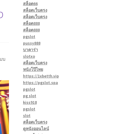
สล็อต66
p
สล็อตเว็บตรง
สล็อตเว็บตรง
สล็อต888
สล็อต888
pgslot
pussy888
บาคาร่า
slotxo
ะบบ
สล็อตเว็บตรง
หนังโป๊ไทย
https://1xbetth.vip
https://pgslot.spa
pgslot
pg slot
kiss918
pgslot
slot
สล็อตเว็บตรง
ดูหนังออนไลน์