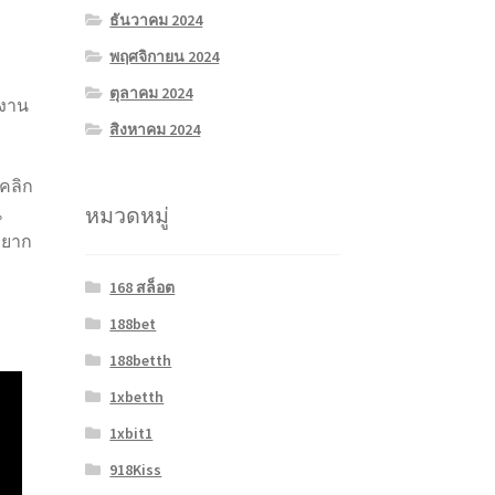
ธันวาคม 2024
พฤศจิกายน 2024
ตุลาคม 2024
งงาน
สิงหาคม 2024
่คลิก
หมวดหมู่
น
งอยาก
168 สล็อต
188bet
188betth
1xbetth
1xbit1
918Kiss