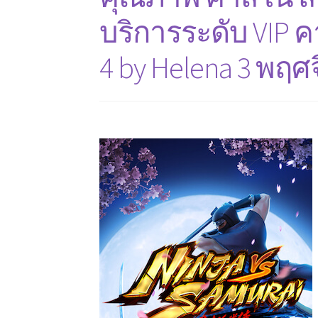
บริการระดับ VIP คา
4 by Helena 3 พฤศ