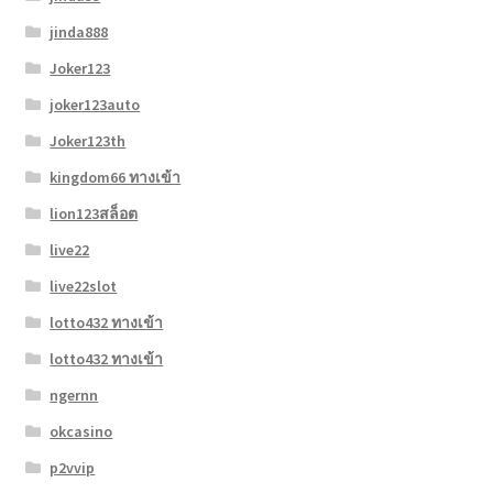
jinda888
Joker123
joker123auto
Joker123th
kingdom66 ทางเข้า
lion123สล็อต
live22
live22slot
lotto432 ทางเข้า
lotto432 ทางเข้า
ngernn
okcasino
p2vvip