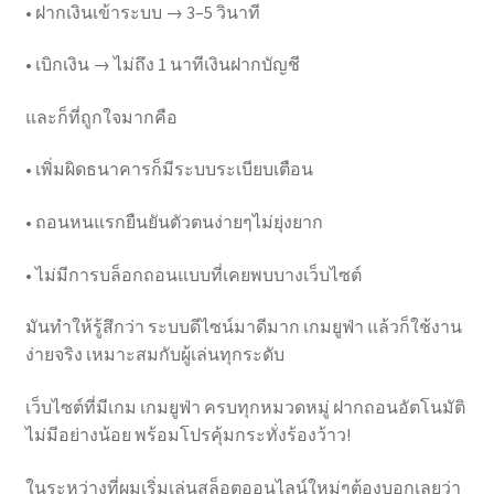
• ฝากเงินเข้าระบบ → 3–5 วินาที
• เบิกเงิน → ไม่ถึง 1 นาทีเงินฝากบัญชี
และก็ที่ถูกใจมากคือ
• เพิ่มผิดธนาคารก็มีระบบระเบียบเตือน
• ถอนหนแรกยืนยันตัวตนง่ายๆไม่ยุ่งยาก
• ไม่มีการบล็อกถอนแบบที่เคยพบบางเว็บไซต์
มันทำให้รู้สึกว่า ระบบดีไซน์มาดีมาก เกมยูฟ่า แล้วก็ใช้งาน
ง่ายจริง เหมาะสมกับผู้เล่นทุกระดับ
เว็บไซต์ที่มีเกม เกมยูฟ่า ครบทุกหมวดหมู่ ฝากถอนอัตโนมัติ
ไม่มีอย่างน้อย พร้อมโปรคุ้มกระทั่งร้องว้าว!
ในระหว่างที่ผมเริ่มเล่นสล็อตออนไลน์ใหม่ๆต้องบอกเลยว่า