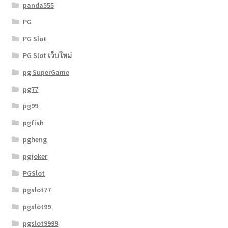
panda555
PG
PG Slot
PG Slot เว็บใหม่
pg SuperGame
pg77
pg99
pgfish
pgheng
pgjoker
PGSlot
pgslot77
pgslot99
pgslot9999