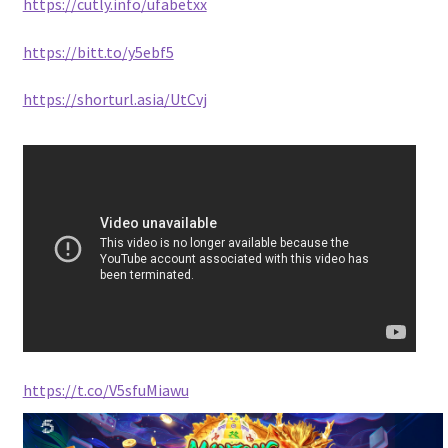
https://cutly.info/ufabetxx
https://bitt.to/y5ebf5
https://shorturl.asia/UtCvj
https://t.co/V5sfuMiawu