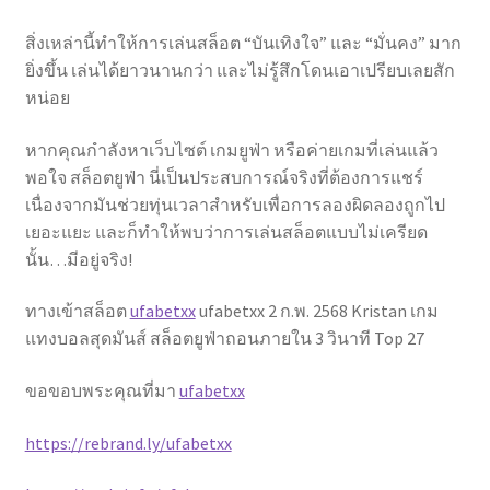
สิ่งเหล่านี้ทำให้การเล่นสล็อต “บันเทิงใจ” และ “มั่นคง” มาก
ยิ่งขึ้น เล่นได้ยาวนานกว่า และไม่รู้สึกโดนเอาเปรียบเลยสัก
หน่อย
หากคุณกำลังหาเว็บไซต์ เกมยูฟ่า หรือค่ายเกมที่เล่นแล้ว
พอใจ สล็อตยูฟ่า นี่เป็นประสบการณ์จริงที่ต้องการแชร์
เนื่องจากมันช่วยทุ่นเวลาสำหรับเพื่อการลองผิดลองถูกไป
เยอะแยะ และก็ทำให้พบว่าการเล่นสล็อตแบบไม่เครียด
นั้น…มีอยู่จริง!
ทางเข้าสล็อต
ufabetxx
ufabetxx 2 ก.พ. 2568 Kristan เกม
แทงบอลสุดมันส์ สล็อตยูฟ่าถอนภายใน 3 วินาที Top 27
ขอขอบพระคุณที่มา
ufabetxx
https://rebrand.ly/ufabetxx