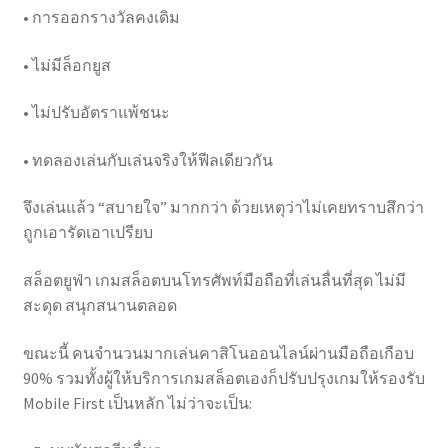
• การออกรางวัลคงเดิม
• ไม่มีล็อกยูส
• ไม่ปรับอัตราแพ้ชนะ
• ทดลองเล่นกับเล่นจริงให้ฟีลเดียวกัน
จึงเล่นแล้ว “สบายใจ” มากกว่า ด้วยเหตุว่าไม่เคยทราบสึกว่า
ถูกเอารัดเอาเปรียบ
สล็อตยูฟ่า เกมสล็อตบนโทรศัพท์มือถือที่เล่นลื่นที่สุด ไม่มี
สะดุด สนุกสนานตลอด
ขณะนี้ คนจำนวนมากเล่นคาสิโนออนไลน์ผ่านมือถือเกือบ
90% รวมทั้งผู้ให้บริการเกมสล็อตเองก็ปรับปรุงเกมให้รองรับ
Mobile First เป็นหลัก ไม่ว่าจะเป็น: