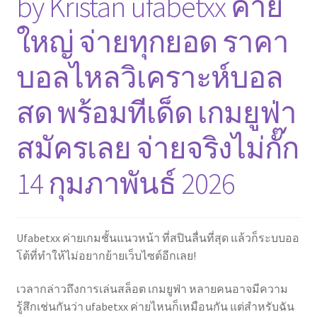
by Kristan ufabetxx ค่าย
ใหญ่ จ่ายทุกยอด ราคา
บอลไหลวิเคราะห์บอล
สด พร้อมทีเด็ด เกมยูฟ่า
สมัครเลย จ่ายจริงไม่กั๊ก
14 กุมภาพันธ์ 2026
Ufabetxx ค่ายเกมชั้นแนวหน้า ที่สปินลื่นที่สุด แล้วก็ระบบออ
โต้ที่ทำให้ไม่อยากย้ายเว็บไซต์อีกเลย!
เวลากล่าวถึงการเล่นสล็อต เกมยูฟ่า หลายคนอาจมีความ
รู้สึกเช่นกันว่า ufabetxx ค่ายไหนก็เหมือนกัน แต่สำหรับฉัน