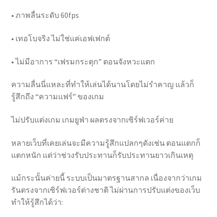
• ภาพลื่นระดับ 60fps
• เทอโบจริง ไม่ใช่แค่เอฟเฟกต์
• ไม่มีอาการ “เฟรมกระตุก” ตอนจังหวะแตก
ความลื่นนี่แหละที่ทำให้เล่นได้นานโดยไม่รำคาญ แล้วก็
รู้สึกถึง “ความแฟร์” ของเกม
ไม่ปรับแต่งเกม เกมยูฟ่า ผลตรงจากเซิร์ฟเวอร์ค่าย
หลายเว็บที่เคยเล่นจะมีความรู้สึกแปลกๆดังเช่น ตอนแตกก็
แตกหนัก แต่ว่าช่วงรับประทานก็รับประทานยาวเกินเหตุ
แม้กระนั้นค่ายนี้ ระบบเป็นมาตรฐานสากล เนื่องจากว่าเกม
รันตรงจากเซิร์ฟเวอร์ต่างชาติ ไม่ผ่านการปรับแต่งของเว็บ
ทำให้รู้สึกได้ว่า: