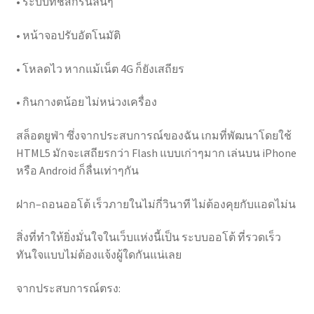
• ระบบทัชสกรีนลื่นๆ
• หน้าจอปรับอัตโนมัติ
• โหลดไว หากแม้เน็ต 4G ก็ยังเสถียร
• กินกางตน้อย ไม่หน่วงเครื่อง
สล็อตยูฟ่า ซึ่งจากประสบการณ์ของฉัน เกมที่พัฒนาโดยใช้
HTML5 มักจะเสถียรกว่า Flash แบบเก่าๆมาก เล่นบน iPhone
หรือ Android ก็ลื่นเท่าๆกัน
ฝาก–ถอนออโต้ เร็วภายในไม่กี่วินาที ไม่ต้องคุยกับแอดไม่น
สิ่งที่ทำให้ยิ่งมั่นใจในเว็บแห่งนี้เป็น ระบบออโต้ ที่รวดเร็ว
ทันใจแบบไม่ต้องแจ้งผู้ใดกันแน่เลย
จากประสบการณ์ตรง: