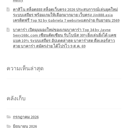
Henry
คาสิโน สล็อต888 สล็อตเว็บตรง 2026 ประสบการณ์เล่นยุคใหม่
ระบบเสถียร พร้อมเกมให้เลือกมากมาย เว็บตรง Jin888.asia
เครดิตฟรี Top 92 by Gabriela 7 websiteแตกง่าย กันยายน 2569
บาคาร่า เปิดมุมมองใหม่ของเกมบาคาร่า Top 34 by Jayne
Sexy168c.com เซียนตัดเซียน รับโบนัส 30%ยิ่งเล่นยิ่งได้ แคช
แบค 10% ระบบเสถียร อัปเดตล่าสุด บาคาร่าสด ดีลเลอร์สาว
สวย บาคาร่า สมัครง่าย ได้โปรไว 9 ส.ค. 69
ความเห็นล่าสุด
คลังเก็บ
กรกฎาคม 2026
มิถุนายน 2026