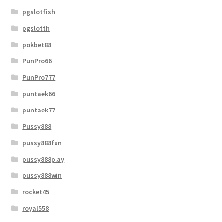
pgslotfish
pgslotth
pokbet88
PunPro66
PunPro777
puntaek66
puntaek77
Pussy888
pussy888fun
pussy888play
pussy888win
rocket45
royal558