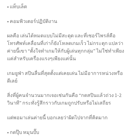
• แท็บเล็ต
• คอมพิวเตอร์ปฏิบัติงาน
ผลคือ เล่นได้หมดแบบไม่มีสะดุด และที่เซอร์ไพรส์คือ
โทรศัพท์เคลื่อนที่เก่าก็ยังโหลดเกมเร็ว ไม่กระตุก แปลว่า
ค่ายนี้เขา “ตั้งใจทำเกมให้กับผู้เล่นทุกกลุ่ม” ไม่ใช่ทำเพียง
แค่สำหรับเครื่องแรงๆเพียงแค่นั้น
เกมยูฟ่า สปินลื่นที่สุดตั้งแต่เคยเล่น ไม่มีอาการหน่วงหรือ
ดีเลย์
สิ่งที่ผู้คนจำนวนมากเจอเช่นกันคือ “กดสปินแล้วถ่วง 1-2
วินาที” กระทั่งรู้สึกราวกับเกมถูกปรับหรือไม่เสถียร
แต่พอมาเล่นค่ายนี้ บอกเลยว่าผิดไปจากที่คิดมาก
• กดปุ๊บ หมุนปั๊บ