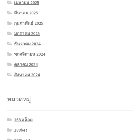
เมษายน 2025
มีนาคม 2025
กุมภาพันธ์ 2025
มกราคม 2025
ธันวาคม 2024
พฤศจิกายน 2024
ตุลาคม 2024
สิงหาคม 2024
หมวดหมู่
168 สล็อต
188bet