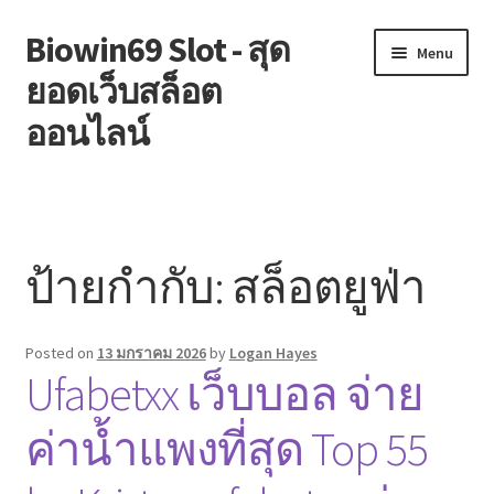
Biowin69 Slot - สุด
Skip
Skip
Menu
to
to
ยอดเว็บสล็อต
navigation
content
ออนไลน์
หน้าแรก
Blog
ป้ายกำกับ:
สล็อตยูฟ่า
Contact
Posted on
13 มกราคม 2026
by
Logan Hayes
Welcome to the family!
Ufabetxx เว็บบอล จ่าย
ค่าน้ำแพงที่สุด Top 55