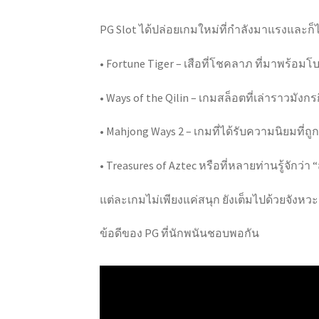
PG Slot ได้ปล่อยเกมใหม่ที่กำลังมาแรงและก็
• Fortune Tiger – เสือที่โชคลาภ ที่มาพร้อ
• Ways of the Qilin – เกมสล็อตที่เล่าราวมัง
• Mahjong Ways 2 – เกมที่ได้รับความนิยมที่
• Treasures of Aztec หรือที่หลายท่านรู้จักว่
แต่ละเกมไม่เพียงแค่สนุก ยังเต็มไปด้วยจังหว
ข้อดีของ PG ที่นักพนันชอบพอกัน