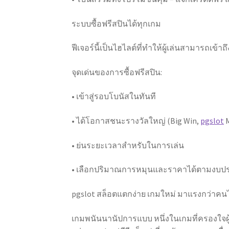
ระบบซื้อฟรีสปินได้ทุกเกม
ฟีเจอร์นี้เป็นไฮไลต์ที่ทำให้ผู้เล่นสามารถเข
จุดเด่นของการซื้อฟรีสปิน:
• เข้าสู่รอบโบนัสในทันที
• ได้โอกาสชนะรางวัลใหญ่ (Big Win,
pgslot
M
• ย่นระยะเวลาสำหรับในการเล่น
• เลือกปริมาณการหมุนและราคาได้ตามงบ
pgslot สล็อตแตกง่าย เกมใหม่ มาแรงกว่าคนไหน
เกมพนันนานัปการแบบ หนึ่งในเกมที่ครองใจผู