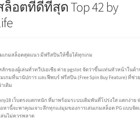
อตที่ดีที่สุด Top 42 by
ife
มเกมสล็อตสุดแนว มีฟรีสปินให้ซื้อได้ทุกเกม
องผู้เล่นทั่วทวีปเอเชีย ค่าย pgslot จัดว่าขึ้นแท่นหัวหน้าในด้า
เกมที่นานัปการ และฟีพบร์ ฟรีสปิน (Free Spin Buy Feature) ที่ช่วย
่าเดิม
unny18 เว็บตรงแตกหนัก ที่มาพร้อมระบบเดิมพันที่โปร่งใส แตกง่าย จ
นื้อหานี้จะพาคุณเจาะลึกทุกแง่มุมของการเล่นเกมสล็อต PG แบบจัดเ
ู้เล่นไม่ควรพลาด