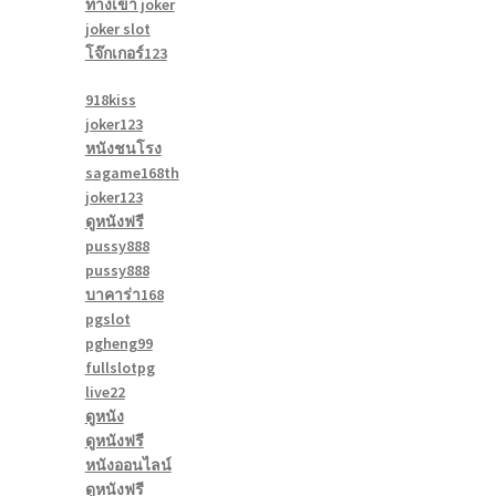
ทางเข้า joker
joker slot
โจ๊กเกอร์123
918kiss
joker123
หนังชนโรง
sagame168th
joker123
ดูหนังฟรี
pussy888
pussy888
บาคาร่า168
pgslot
pgheng99
fullslotpg
live22
ดูหนัง
ดูหนังฟรี
หนังออนไลน์
ดูหนังฟรี