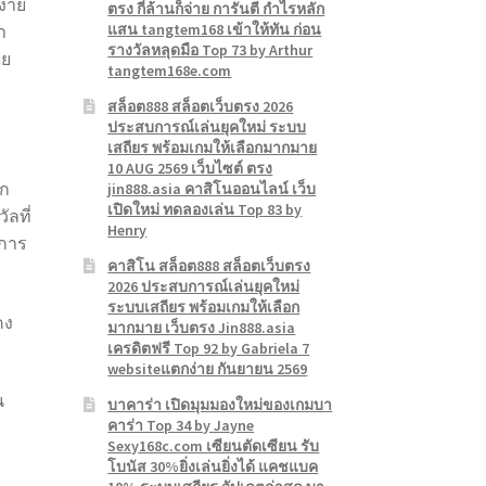
ง่าย
ตรง กี่ล้านก็จ่าย การันตี กำไรหลัก
แสน tangtem168 เข้าให้ทัน ก่อน
ำ
รางวัลหลุดมือ Top 73 by Arthur
ดย
tangtem168e.com
สล็อต888 สล็อตเว็บตรง 2026
ประสบการณ์เล่นยุคใหม่ ระบบ
เสถียร พร้อมเกมให้เลือกมากมาย
10 AUG 2569 เว็บไซต์ ตรง
ึก
jin888.asia คาสิโนออนไลน์ เว็บ
เปิดใหม่ ทดลองเล่น Top 83 by
ัลที่
Henry
บการ
คาสิโน สล็อต888 สล็อตเว็บตรง
2026 ประสบการณ์เล่นยุคใหม่
ระบบเสถียร พร้อมเกมให้เลือก
คง
มากมาย เว็บตรง Jin888.asia
เครดิตฟรี Top 92 by Gabriela 7
websiteแตกง่าย กันยายน 2569
น
บาคาร่า เปิดมุมมองใหม่ของเกมบา
คาร่า Top 34 by Jayne
Sexy168c.com เซียนตัดเซียน รับ
โบนัส 30%ยิ่งเล่นยิ่งได้ แคชแบค