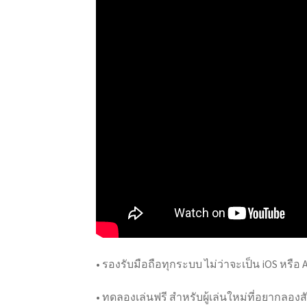
• รองรับมือถือทุกระบบ ไม่ว่าจะเป็น iOS หรือ 
• ทดลองเล่นฟรี สำหรับผู้เล่นใหม่ที่อยากลอ