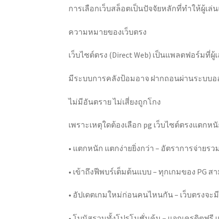
การเลือกเว็บสล็อตเป็นปัจจัยหลักที่ทำให้ผู้เล่
ความหมายของเว็บตรง
เว็บไซต์ตรง (Direct Web) เป็นแพลตฟอร์มที่ผู
มีระบบการคลังป้อมอาจ ฝากถอนผ่านระบบอ
ไม่มีอันตราย ไม่เสี่ยงถูกโกง
เพราะเหตุใดต้องเลือก pg เว็บไซต์ตรงแตกหนั
• แตกหนัก แตกง่ายยิ่งกว่า – อัตราการจ่ายรวมท
• เข้าถึงฟีพบร์เต็มต้นแบบ – ทุกเกมของ PG สา
• อัปเดตเกมใหม่ก่อนคนไหนกัน – เว็บตรงจะม
• โบนัสรวมทั้งโปรโมชั่นคุ้ม – แจกเครดิตฟรี