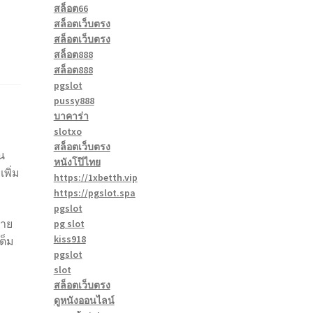
สล็อต66
สล็อตเว็บตรง
สล็อตเว็บตรง
สล็อต888
สล็อต888
pgslot
pussy888
บาคาร่า
slotxo
สล็อตเว็บตรง
น
หนังโป๊ไทย
เพิ่ม
https://1xbetth.vip
https://pgslot.spa
pgslot
่าย
pg slot
kiss918
ต็ม
pgslot
slot
สล็อตเว็บตรง
ดูหนังออนไลน์