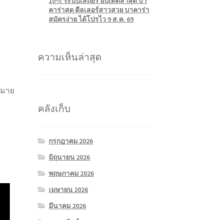
10% ระบบเสถียร อัปเดตล่าสุด บา
คาร่าสด ดีลเลอร์สาวสวย บาคาร่า
สมัครง่าย ได้โปรไว 9 ส.ค. 69
ความเห็นล่าสุด
ากมาย
คลังเก็บ
กรกฎาคม 2026
มิถุนายน 2026
พฤษภาคม 2026
เมษายน 2026
มีนาคม 2026