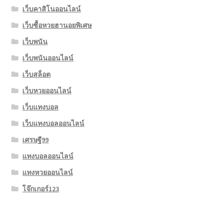
เว็บคาสิโนออนไลน์
เว็บซื้อหวยฮานอยพิเศษ
เว็บพนัน
เว็บพนันออนไลน์
เว็บสล็อต
เว็บหวยออนไลน์
เว็บแทงบอล
เว็บแทงบอลออนไลน์
เศรษฐี99
แทงบอลออนไลน์
แทงหวยออนไลน์
โจ๊กเกอร์123