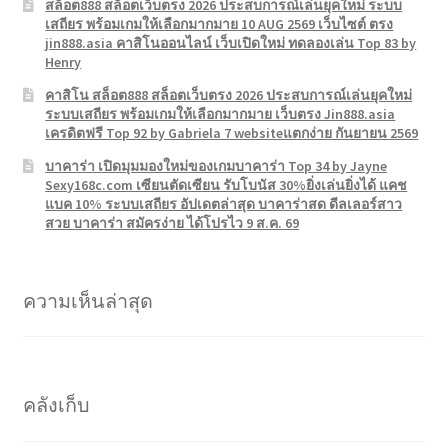
สล็อต888 สล็อตเว็บตรง 2026 ประสบการณ์เล่นยุคใหม่ ระบบ
เสถียร พร้อมเกมให้เลือกมากมาย 10 AUG 2569 เว็บไซต์ ตรง
jin888.asia คาสิโนออนไลน์ เว็บเปิดใหม่ ทดลองเล่น Top 83 by
Henry
คาสิโน สล็อต888 สล็อตเว็บตรง 2026 ประสบการณ์เล่นยุคใหม่
ระบบเสถียร พร้อมเกมให้เลือกมากมาย เว็บตรง Jin888.asia
เครดิตฟรี Top 92 by Gabriela 7 websiteแตกง่าย กันยายน 2569
บาคาร่า เปิดมุมมองใหม่ของเกมบาคาร่า Top 34 by Jayne
Sexy168c.com เซียนตัดเซียน รับโบนัส 30%ยิ่งเล่นยิ่งได้ แคช
แบค 10% ระบบเสถียร อัปเดตล่าสุด บาคาร่าสด ดีลเลอร์สาว
สวย บาคาร่า สมัครง่าย ได้โปรไว 9 ส.ค. 69
ความเห็นล่าสุด
คลังเก็บ