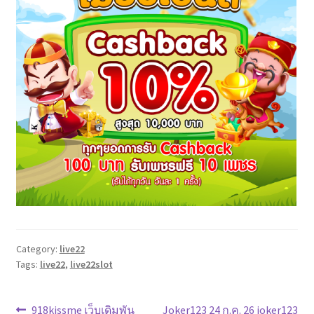
Category:
live22
Tags:
live22
,
live22slot
แนะแนว
Previous
Next
918kissme เว็บเดิมพัน
Joker123 24 ก.ค. 26 joker123