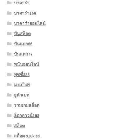
บาคาร่า
บาคาร่า168
บาคาร่าออนไลน์
ปั่นสล็อต
ปั่นแตก66
ปั่นแตก77
พนันออนไลน์
พุซซี่888
มาเก๊า69
ยูฟ่าเบท
รวมเกมสล็อต
ล็อกดาวน์168
สล็อต
สล็อต 918kiss