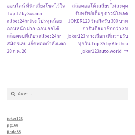
post:
post:
ออนไลน์ ที่นักเสี่ยงโชคไว้ใจ
สล็อตออโต้ เสถียร ไม่สะดุด
เรื่อง
Top 12 by Susana
รับทรัพย์เต็มๆ ดาวน์โหลด
allbet24hr.live โปรทุนน้อย
JOKER123 วันเกิดรับ 300 บาท
ถอนหนัก ฝาก-ถอน ออโต้
การันตีสมาชิกกว่า 3M
สล็อตจบที่เดียว allbet24hr
joker123 ทางเลือก เพิ่มรายรับ
สมัครเลย แจ็คพอตกำลังแตก
ทุกวัน Top 85 by Alethea
28 ก.ค. 26
joker123auto.world
ค้นหา
สำหรับ:
joker123
pg168
jinda55