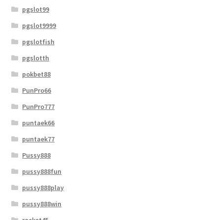
pgslot99
pgslot9999
pgslotfish
pgslotth
pokbet88
PunPro66
PunPro777
puntaek66
puntaek77
Pussy888
pussy888fun
pussy888play
pussy888win