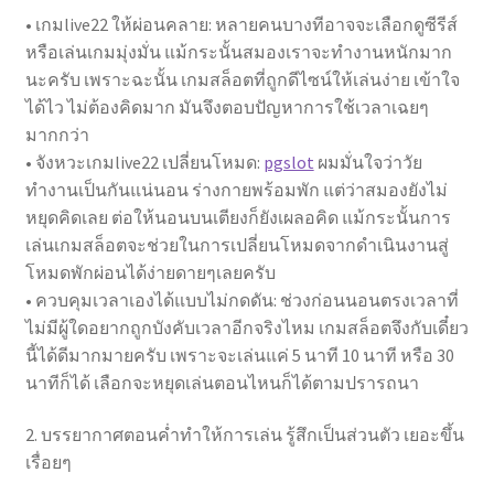
• เกมlive22 ให้ผ่อนคลาย: หลายคนบางทีอาจจะเลือกดูซีรีส์
หรือเล่นเกมมุ่งมั่น แม้กระนั้นสมองเราจะทำงานหนักมาก
นะครับ เพราะฉะนั้น เกมสล็อตที่ถูกดีไซน์ให้เล่นง่าย เข้าใจ
ได้ไว ไม่ต้องคิดมาก มันจึงตอบปัญหาการใช้เวลาเฉยๆ
มากกว่า
• จังหวะเกมlive22 เปลี่ยนโหมด:
pgslot
ผมมั่นใจว่าวัย
ทำงานเป็นกันแน่นอน ร่างกายพร้อมพัก แต่ว่าสมองยังไม่
หยุดคิดเลย ต่อให้นอนบนเตียงก็ยังเผลอคิด แม้กระนั้นการ
เล่นเกมสล็อตจะช่วยในการเปลี่ยนโหมดจากดำเนินงานสู่
โหมดพักผ่อนได้ง่ายดายๆเลยครับ
• ควบคุมเวลาเองได้แบบไม่กดดัน: ช่วงก่อนนอนตรงเวลาที่
ไม่มีผู้ใดอยากถูกบังคับเวลาอีกจริงไหม เกมสล็อตจึงกับเดี๋ยว
นี้ได้ดีมากมายครับ เพราะจะเล่นแค่ 5 นาที 10 นาที หรือ 30
นาทีก็ได้ เลือกจะหยุดเล่นตอนไหนก็ได้ตามปรารถนา
2. บรรยากาศตอนค่ำทำให้การเล่น รู้สึกเป็นส่วนตัว เยอะขึ้น
เรื่อยๆ