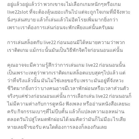
อยู่แล้วอยู่แล้วว่า พวกเขาจะไม่เลือกเกมหนักๆหรือเกม
live22slot ที่จะต้องลุ้นเยอะเกินไป แต่จะถูกใจเกมที่มีจังหวะ
นิ่งๆเล่นสบาย แล้วก็เล่นแล้วไม่อิดโรยเพิ่มมากยิ่งกว่า
เพราะเราต้องการเล่นก่อนจะพักเพียงแค่นั้นครับผม
การเล่นสล็อตกับ live22 ก่อนนอนมิได้หมายความว่าพวก
เราติดเกม แม้กระนั้นมันเป็นวิธีพักจิตใจก่อนนอนแค่นั้น
คุณอาจจะมีความรู้สึกว่าการเล่นเกม live22 ก่อนนอนนั้น
เป็นเพราะเหตุว่าพวกเราติดเกมสล็อตแบบสุดๆไปแล้ว แต่
ว่าที่จริงแล้วนั้น มันไม่ใช่เลยขอรับ เพราะมันอยู่ที่จังหวะ
ชีวิตมากยิ่งกว่า บางคนอาจมีเวลาพักผ่อนหรือเวลาส่วนตัว
จริงๆแค่ช่วงก่อนนอนแค่นั้น การเลือกเล่น live22 ก่อนนอนก็
ไม่มีความต่างกับการดูหนัง ฟังเพลง หรืออ่านหนังสือเลยนะ
ครับ กิจกรรมเบาๆที่ไม่บีบคั้น แล้วก็แปลงความอลหม่าน
ตลอดวันไปสู่โหมดพักผ่อนได้ ผมคิดว่ามันก็ไม่มีอะไรเสีย
หายเลยจ๊าขอรับ คนใดต้องการลองก็ลองกันเลย