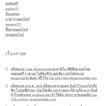
ดูหนังฟรี
pgslot77
ปั่นแตก66
บาคาร่าออนไลน์
punpro777
ซื้อหวยออนไลน์
หวยออนไลน์
เรื่องล่าสุด
สล็อต168 1 Sep 26 hengjing168 คาสิโน ที่ดีที่สุด ของไทย
ลอตเตอรี่ ราคาถูก ไม่ติดเทิร์น ยูสเดียว เล่นได้ทุกเกม
hengjing168 คุ้มค่า ที่ไว้ใจ Top 18 by Roy Hengjing168d.com
สล็อต168 18 ส.ค. 2026 สล็อต168 สายแตก ลุ้นกำไรแบบไม่เสีย
ฟีล โบนัสพี่ฝากมา น้องให้เพิ่ม 200 จ่ายตรง กี่ล้านก็จ่าย การันตี
กำไรหลักแสน tangtem168 เข้าให้ทัน ก่อนรางวัลหลุดมือ Top
73 by Arthur tangtem168e.com