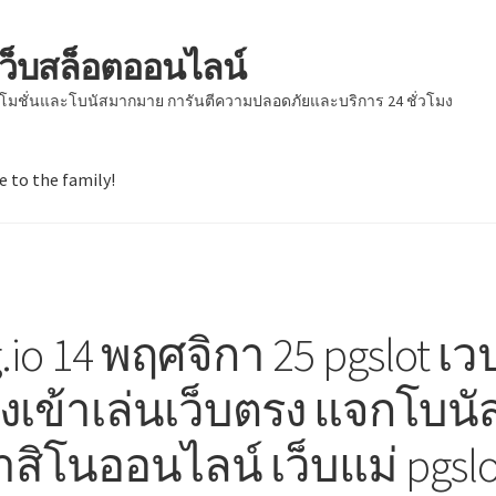
เว็บสล็อตออนไลน์
โปรโมชั่นและโบนัสมากมาย การันตีความปลอดภัยและบริการ 24 ชั่วโมง
 to the family!
y!
pg.io 14 พฤศจิกา 25 pgslot เว
างเข้าเล่นเว็บตรง แจกโบนั
าสิโนออนไลน์ เว็บแม่ pgslo