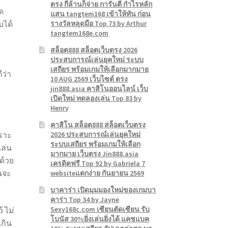
ตรง กี่ล้านก็จ่าย การันตี กำไรหลัก
ด
แสน tangtem168 เข้าให้ทัน ก่อน
รางวัลหลุดมือ Top 73 by Arthur
บได้
tangtem168e.com
สล็อต888 สล็อตเว็บตรง 2026
ประสบการณ์เล่นยุคใหม่ ระบบ
เสถียร พร้อมเกมให้เลือกมากมาย
ีว่า
10 AUG 2569 เว็บไซต์ ตรง
jin888.asia คาสิโนออนไลน์ เว็บ
เปิดใหม่ ทดลองเล่น Top 83 by
Henry
คาสิโน สล็อต888 สล็อตเว็บตรง
2026 ประสบการณ์เล่นยุคใหม่
พราะ
ระบบเสถียร พร้อมเกมให้เลือก
เล่น
มากมาย เว็บตรง Jin888.asia
ด้วย
เครดิตฟรี Top 92 by Gabriela 7
ันจะ
websiteแตกง่าย กันยายน 2569
บาคาร่า เปิดมุมมองใหม่ของเกมบา
คาร่า Top 34 by Jayne
Sexy168c.com เซียนตัดเซียน รับ
 ไม่
โบนัส 30%ยิ่งเล่นยิ่งได้ แคชแบค
เกิน