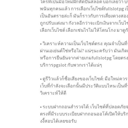
ใครที่เป็นมือใหม่ฝึกหัดปั่นสล็อต บอกเลยว่
พนันทุกคนแล้ว การเลือกเว็บไซต์fullslotpg เป
เป็นอันตรายล่ะก็ มันก็ราวกับการเสี่ยงดวงส
ถูกปรับแต่งมา กังวลอีกว่าจะเบิกเงินจากเว็บไ
เลือกเว็บไซต์ เลือกเช่นไรไม่ให้โดนโกง มาดูก
• วิเคราะห์ความเป็นเว็บไซต์ตรง: คุณจำเป็นที่
ผ่านเอเย่นต์ใช่หรือไม่? แน่ๆนะครับว่า มันเก
หรือการยืนยันจากค่ายเกมfullslotpg โดยตรง
บริการpgslot กับพวกเราได้แน่ๆ
• ดูรีวิวแล้วก็ชื่อเสียงของเว็บไซต์: มือใหม่คว
เว็บที่กำลังจะเลือกนั้นมีประวัติแบบไหน เป็นที่
วิเคราะห์ให้ดี
• ระบบฝากถอนสำรวจได้: เว็บไซต์ที่ปลอดภั
ตรงที่มีระบบระเบียบฝากถอนออโต้เปิดให้บริ
งงี้สอบได้เลยขอรับ