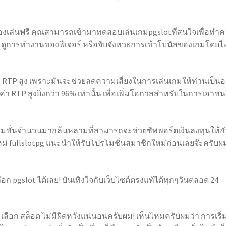
องเล่นฟรี คุณสามารถเข้ามาทดสอบเล่นเกมpgslotที่สนใจเพื่อทำ
้น ดูการทำงานของฟีเจอร์ หรือจับจังหวะการเข้าโบนัสของเกมโดยไม
ีค่า RTP สูง เพราะมันจะช่วยลดความเสี่ยงในการเล่นเกมให้ท่านเป็นอ
่า RTP สูงยิ่งกว่า 96% เท่านั้น เพื่อเพิ่มโอกาสสำหรับในการเอาชน
ปรโมชั่นจำนวนมากล้นหลามที่สามารถจะช่วยซัพพอร์ตเงินลงทุนให้ก
ม่ fullslotpg แนะนำให้รับโปรโมชั่นสมาชิกใหม่ก่อนเลยจ๊ะครับผม
เลือก pgslot ได้เลย! บันเทิงใจกับเว็บไซต์ตรงแท้ได้ทุกๆวันตลอด 24
 เลือก สล็อต ไม่มีผิดหวังแน่นอนครับผม! เห็นไหมครับผมว่า การเริ่