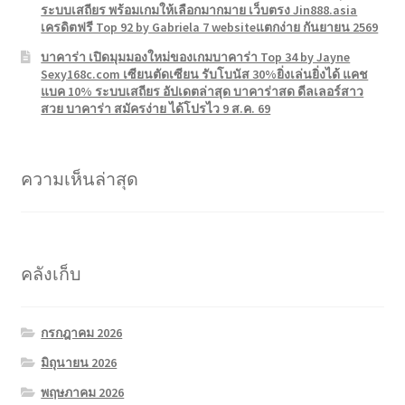
ระบบเสถียร พร้อมเกมให้เลือกมากมาย เว็บตรง Jin888.asia
เครดิตฟรี Top 92 by Gabriela 7 websiteแตกง่าย กันยายน 2569
บาคาร่า เปิดมุมมองใหม่ของเกมบาคาร่า Top 34 by Jayne
Sexy168c.com เซียนตัดเซียน รับโบนัส 30%ยิ่งเล่นยิ่งได้ แคช
แบค 10% ระบบเสถียร อัปเดตล่าสุด บาคาร่าสด ดีลเลอร์สาว
สวย บาคาร่า สมัครง่าย ได้โปรไว 9 ส.ค. 69
ความเห็นล่าสุด
คลังเก็บ
กรกฎาคม 2026
มิถุนายน 2026
พฤษภาคม 2026