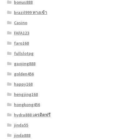
bonus888
brazil999 ทางเข้า
Casino
FAFA123
faro168
fullslotpg
gaojing888
golden456
happy168
hengjing168
hongkong456
hydra888 เครดิตฟรี
jinda55
jinda888