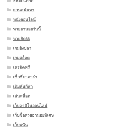
สล็อตแตกดี
สวนสุนันทา
หนังออนไลน์
หวยฮานอยวันนี้
หวยฮิต88
เกมยิงปลา
เกมสล็อต
เครดิตฟรี
เซ็กซี่บาคาร่า
เดิมพันกีฬา
เล่นสล็อต
เว็บคาสิโนออนไลน์
เว็บซื้อหวยฮานอยพิเศษ
เว็บพนัน