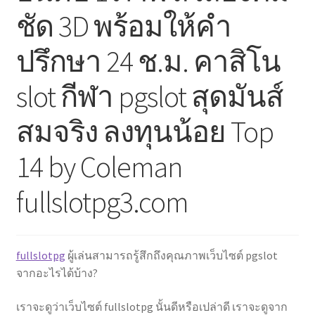
ชัด 3D พร้อมให้คำ
ปรึกษา 24 ช.ม. คาสิโน
slot กีฬา pgslot สุดมันส์
สมจริง ลงทุนน้อย Top
14 by Coleman
fullslotpg3.com
fullslotpg
ผู้เล่นสามารถรู้สึกถึงคุณภาพเว็บไซต์ pgslot
จากอะไรได้บ้าง?
เราจะดูว่าเว็บไซต์ fullslotpg นั้นดีหรือเปล่าดี เราจะดูจาก