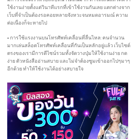
ใช้งานง่ายตั้งแต่วินาทีแรกที่เข้าใช้งานกันเลย แตกต่างจาก
เว็บที่จำเป็นต้องรอคอยหลายจังหวะจนหมดอารมณ์ ความ
ต่อเนื่องก็จะหายไป
• การใช้แรงงานบนโทรศัพท์เคลื่อนที่ลื่นไหล: คนจำนวน
มากเล่นสล็อตโทรศัพท์เคลื่อนที่กันเป็นหลักอยู่แล้ว เว็บไซต์
ตรงของเรามีการดีไซน์รวมทั้งจัดวางปุ่มให้ใช้งานง่าย กด
ง่าย ตัวหนังสืออ่านสบาย และไม่จำต้องซูมเข้าออกไปๆมาๆ
อีกด้วย ทำให้ใช้งานได้อย่างสบายใจ