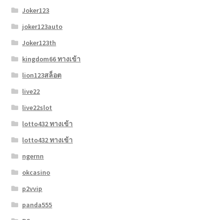
Joker123
joker123auto
Joker123th
kingdom66 ทางเข้า
lion123สล็อต
live22
live22slot
lotto432 ทางเข้า
lotto432 ทางเข้า
ngernn
okcasino
p2vvip
panda555