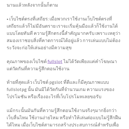
นานแล้วหลังจากนั้นก็ตาม
• เว็บไซต์ตรงที่เสถียร: เมื่อพวกเราใช้งานเว็บไซต์ตรงที่
เสถียรแล้วก็ไม่มีอันตราย เราจะเริ่มคุ้นมือแล้วก็ใช้งานได้
แบบโดยทันที ความรู้สึกตรงนี้สำคัญมากครับ เพราะเหตุว่า
สมองเราชอบสิ่งที่คาดการณ์ได้อยู่แล้ว การเล่นแบบไม่ต้อง
ระวังจะก่อให้เล่นอย่างมีความสุข
คุณภาพของเว็บไซต์
fullslot
ไม่ได้วัดเพียงแค่คำโฆษณา
แต่วัดกันที่ความรู้สึกตอนใช้งาน
ท้ายที่สุดแล้ว เว็บไซต์ pgslot ที่ดีและก็มีคุณภาพแบบ
fullslotpg นั้น มันมิได้วัดกันที่จำนวนเกม ความแรงของ
โปรโมชัน หรือเรื่องอะไรที่เว็บโปรโมทเลยขอรับ
แม้กระนั้นมันกันที่ความรู้สึกตอนใช้งานจริงๆมากยิ่งกว่า
เว็บลื่นไหม ใช้งานง่ายไหม หรือทำให้เล่นต่อแบบไม่รู้สึกฝืน
ได้ไหม เมื่อเว็บไซต์สามารถสร้างประสบการณ์สำหรับเพื่อ