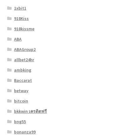
1xbit1
918Kiss
918kissme
ABA
ABAGroup2
allbet24hr
ambking
Baccarat
betway
bitcoin
bkkwin เครดิตฟรี
bng55
bonanza99