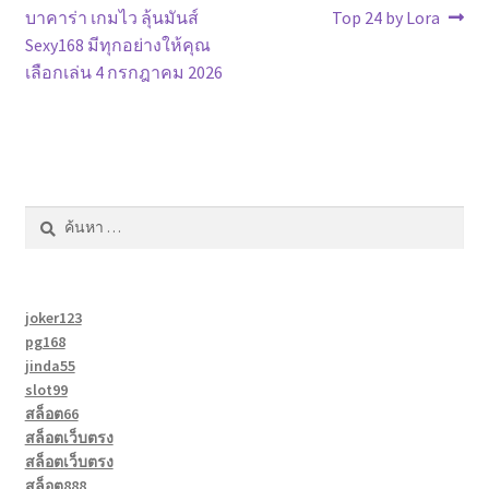
บาคาร่า เกมไว ลุ้นมันส์
Top 24 by Lora
Sexy168 มีทุกอย่างให้คุณ
เลือกเล่น 4 กรกฎาคม 2026
ค้นหา
สำหรับ:
joker123
pg168
jinda55
slot99
สล็อต66
สล็อตเว็บตรง
สล็อตเว็บตรง
สล็อต888