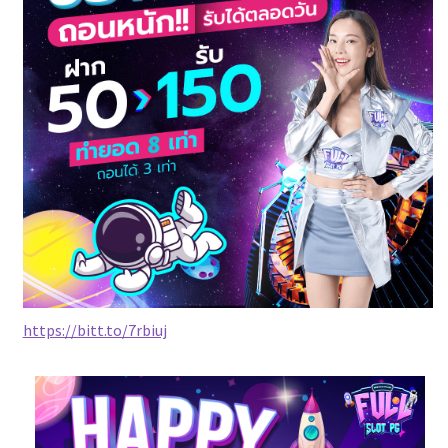
https://bitt.to/7rbiuj