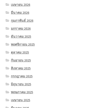
เมษายน 2026
มีนาคม 2026
กุมภาพันธ์ 2026
มกราคม 2026
ธันวาคม 2025
พฤศจิกายน 2025
ตุลาคม 2025
กันยายน 2025
สิงหาคม 2025
กรกฎาคม 2025
มิถุนายน 2025
พฤษภาคม 2025
เมษายน 2025