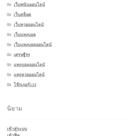
เว็บพนันออนไลน์
เว็บสล็อต
เว็บหวยออนไลน์
เว็บแทงบอล
เว็บแทงบอลออนไลน์
เศรษฐี99
แทงบอลออนไลน์
แทงหวยออนไลน์
โจ๊กเกอร์123
นิยาม
เข้าสู่ระบบ
เข้าฟีด