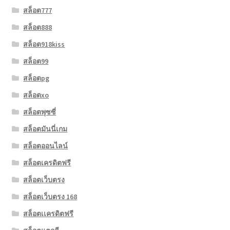
สล็อต777
สล็อต888
สล็อต918kiss
สล็อต99
สล็อตpg
สล็อตxo
สล็อตพุซซี่
สล็อตมันนี่เกม
สล็อตออนไลน์
สล็อตเครดิตฟรี
สล็อตเว็บตรง
สล็อตเว็บตรง 168
สล็อตเเครดิตฟรี