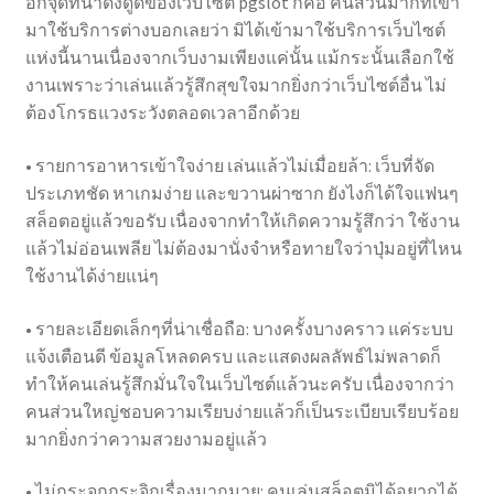
อีกจุดที่น่าดึงดูดของเว็บไซต์ pgslot ก็คือ คนส่วนมากที่เข้า
มาใช้บริการต่างบอกเลยว่า มิได้เข้ามาใช้บริการเว็บไซต์
แห่งนี้นานเนื่องจากเว็บงามเพียงแค่นั้น แม้กระนั้นเลือกใช้
งานเพราะว่าเล่นแล้วรู้สึกสุขใจมากยิ่งกว่าเว็บไซต์อื่น ไม่
ต้องโกรธแวงระวังตลอดเวลาอีกด้วย
• รายการอาหารเข้าใจง่าย เล่นแล้วไม่เมื่อยล้า: เว็บที่จัด
ประเภทชัด หาเกมง่าย และขวานผ่าซาก ยังไงก็ได้ใจแฟนๆ
สล็อตอยู่แล้วขอรับ เนื่องจากทำให้เกิดความรู้สึกว่า ใช้งาน
แล้วไม่อ่อนเพลีย ไม่ต้องมานั่งจำหรือทายใจว่าปุ่มอยู่ที่ไหน
ใช้งานได้ง่ายแน่ๆ
• รายละเอียดเล็กๆที่น่าเชื่อถือ: บางครั้งบางคราว แค่ระบบ
แจ้งเตือนดี ข้อมูลโหลดครบ และแสดงผลลัพธ์ไม่พลาดก็
ทำให้คนเล่นรู้สึกมั่นใจในเว็บไซต์แล้วนะครับ เนื่องจากว่า
คนส่วนใหญ่ชอบความเรียบง่ายแล้วก็เป็นระเบียบเรียบร้อย
มากยิ่งกว่าความสวยงามอยู่แล้ว
• ไม่กระจุกกระจิกเรื่องมากมาย: คนเล่นสล็อตมิได้อยากได้