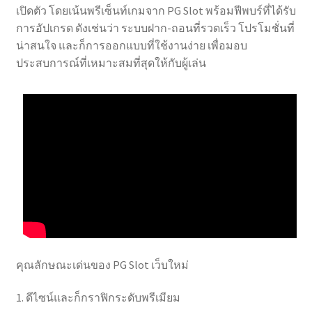
เปิดตัว โดยเน้นพรีเซ็นท์เกมจาก PG Slot พร้อมฟีพบร์ที่ได้รับ
การอัปเกรด ดังเช่นว่า ระบบฝาก-ถอนที่รวดเร็ว โปรโมชั่นที่
น่าสนใจ และก็การออกแบบที่ใช้งานง่าย เพื่อมอบ
ประสบการณ์ที่เหมาะสมที่สุดให้กับผู้เล่น
คุณลักษณะเด่นของ PG Slot เว็บใหม่
1. ดีไซน์และก็กราฟิกระดับพรีเมียม