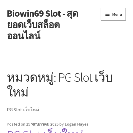
Biowin69 Slot - สุด
Skip
Skip
Menu
to
to
ยอดเว็บสล็อต
navigation
content
ออนไลน์
หน้าแรก
Blog
หมวดหมู่:
PG Slot เว็บ
Contact
ใหม่
Welcome to the family!
PG Slot เว็บใหม่
Posted on
15 พฤษภาคม 2025
by
Logan Hayes