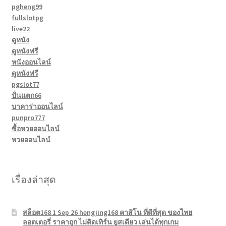
pgheng99
fullslotpg
live22
ดูหนัง
ดูหนังฟรี
หนังออนไลน์
ดูหนังฟรี
pgslot77
ปั่นแตก66
บาคาร่าออนไลน์
punpro777
ซื้อหวยออนไลน์
หวยออนไลน์
เรื่องล่าสุด
สล็อต168 1 Sep 26 hengjing168 คาสิโน ที่ดีที่สุด ของไทย
ลอตเตอรี่ ราคาถูก ไม่ติดเทิร์น ยูสเดียว เล่นได้ทุกเกม