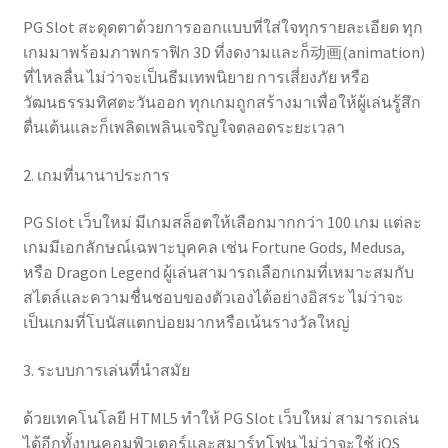
PG Slot สะดุดตาด้วยการออกแบบที่ใส่ใจทุกรายละเอียด ทุก
เกมมาพร้อมภาพกราฟิก 3D ที่งดงามและก็动画(animation)
ที่ไหลลื่น ไม่ว่าจะเป็นธีมเทพนิยาย การเสี่ยงภัย หรือ
วัฒนธรรมทิศตะวันออก ทุกเกมถูกสร้างมาเพื่อให้ผู้เล่นรู้สึก
ตื่นเต้นและก็เพลิดเพลินเจริญใจตลอดระยะเวลา
2. เกมที่นานาประการ
PG Slot เว็บใหม่ มีเกมสล็อตให้เลือกมากกว่า 100 เกม แต่ละ
เกมมีเอกลักษณ์เฉพาะบุคคล เช่น Fortune Gods, Medusa,
หรือ Dragon Legend ผู้เล่นสามารถเลือกเกมที่เหมาะสมกับ
สไตล์และความชื่นชอบของตัวเองได้อย่างอิสระ ไม่ว่าจะ
เป็นเกมที่โบนัสแตกบ่อยมากหรือเน้นรางวัลใหญ่
3. ระบบการเล่นที่นำสมัย
ด้วยเทคโนโลยี HTML5 ทำให้ PG Slot เว็บใหม่ สามารถเล่น
ได้อีกทั้งบนคอมพิวเตอร์และสมาร์ทโฟน ไม่ว่าจะใช้ iOS