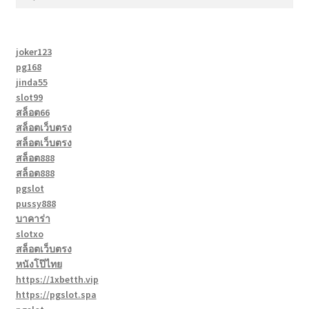
สำหรับ:
joker123
pg168
jinda55
slot99
สล็อต66
สล็อตเว็บตรง
สล็อตเว็บตรง
สล็อต888
สล็อต888
pgslot
pussy888
บาคาร่า
slotxo
สล็อตเว็บตรง
หนังโป๊ไทย
https://1xbetth.vip
https://pgslot.spa