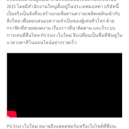
2015 โดยมีสำนักงานใหญ่ตั้งอยู่ในประเทศมอลตา บริษัทนี้
เป็นจริงเป็นจังที่จะสร้างเกมที่ผสานความเพลิดเพลินเข้ากับ
สิ่งใหม่ เพื่อตอบสนองความจำเป็นของผู้เล่นทั่วโลก ด้วย
กราฟิกที่สวยสดงดงาม เรื่องราวที่น่าติดตาม และก็ระบบ
การเล่นที่ลื่นไหล PG Slot เว็บใหม่ จึงเปลี่ยนเป็นชื่อที่ชินหูใน
แวดวงคาสิโนออนไลน์อย่างรวดเร็ว
PG Slot เว็บใหม่ หมายถึงแพลตฟอร์มหรือเว็บไซต์ที่พึ่งจะ