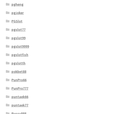
pgheng
pgjoker
PGSlot
pgslot77
pgslot99
pgslot9999
pgslotfish
pgslotth
pokbet88
PunPro66
PunPro777
puntaek66
puntaek77
Pussy888