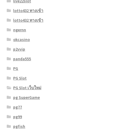
live22slot
lotto432 ทางเข้า
lotto432 ทางเข้า
ngernn
okcasino
p2vvip
panda555
PG
PG Slot
PG Slot เว็บใหม่
pg SuperGame
pg77
pg99
pgfish