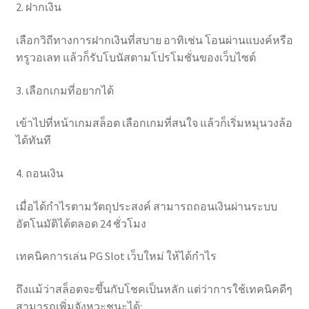
2. ฝากเงิน
เลือกวิถีทางการฝากเงินที่สบาย อาทิเช่น โอนผ่านแบงค์หรือ
ทรูวอเลท แล้วก็รับโบนัสตามโปรโมชั่นของเว็บไซต์
3. เลือกเกมที่อยากได้
เข้าไปที่หน้าเกมสล็อต เลือกเกมที่สนใจ แล้วก็เริ่มหมุนวงล้อ
ได้ทันที
4. ถอนเงิน
เมื่อได้กำไรตามวัตถุประสงค์ สามารถถอนเงินผ่านระบบ
อัตโนมัติได้ตลอด 24 ชั่วโมง
เทคนิคการเล่น PG Slot เว็บใหม่ ให้ได้กำไร
ถึงแม้ว่าสล็อตจะขึ้นกับโชคเป็นหลัก แต่ว่าการใช้เทคนิคดีๆ
สามารถเพิ่มจังหวะชนะได้: