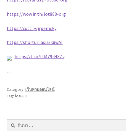
https://wow.in.th/lot888-org
https://cutt.ly/jrpemcky
https://shorturl.asia/k8wAI
https://t.co/tfM79rH8Zv
…
Category:
เว็บหวยออนไลน์
Tag:
lot888
ค้นหา
สำหรับ: