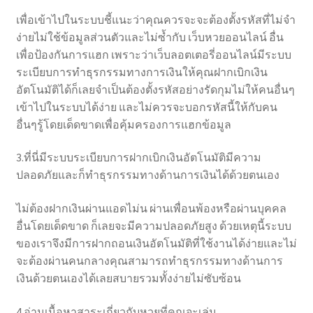
เพื่อเข้าไปในระบบชี้แนะว่าคุณควรจะจะต้องตั้งรหัสที่ไม่จำ
ง่ายไม่ใช้ข้อมูลส่วนตัวและไม่ซ้ำกับ เว็บหวยออนไลน์ อื่น
เพื่อป้องกันการแฮก เพราะว่าเว็บลอตเตอรี่ออนไลน์มีระบบ
ระเบียบการทำธุรกรรมทางการเงินให้คุณฝากเบิกเงิน
อัตโนมัติได้ก็เลยจำเป็นต้องตั้งรหัสอย่างรัดกุมไม่ให้คนอื่นๆ
เข้าไปในระบบได้ง่าย และไม่ควรจะบอกรหัสนี้ให้กับคน
อื่นๆรู้โดยเด็ดขาดเพื่อคุ้มครองการแฮกข้อมูล
3.ที่นี่มีระบบระเบียบการฝากเบิกเงินอัตโนมัติมีความ
ปลอดภัยและก็ทำธุรกรรมทางด้านการเงินได้ด้วยตนเอง
ไม่ต้องฝากเงินผ่านแอดไม่น ผ่านเพื่อนพ้องหรือผ่านบุคคล
อื่นโดยเด็ดขาด ก็เลยจะมีความปลอดภัยสูง ด้วยเหตุนี้ระบบ
ของเราจึงมีการฝากถอนเงินอัตโนมัติที่ใช้งานได้ง่ายและไม่
จะต้องผ่านคนกลางคุณสามารถทำธุรกรรมทางด้านการ
เงินด้วยตนเองได้เลยสบายรวมทั้งง่ายไม่ซับซ้อน
4.อ่านเนื้อหาสาระเกี่ยวกับหวยที่คุณจะเล่น