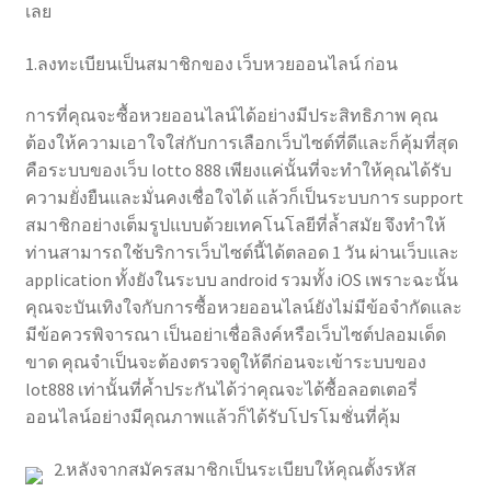
เลย
1.ลงทะเบียนเป็นสมาชิกของ เว็บหวยออนไลน์ ก่อน
การที่คุณจะซื้อหวยออนไลน์ได้อย่างมีประสิทธิภาพ คุณ
ต้องให้ความเอาใจใส่กับการเลือกเว็บไซต์ที่ดีและก็คุ้มที่สุด
คือระบบของเว็บ lotto 888 เพียงแค่นั้นที่จะทำให้คุณได้รับ
ความยั่งยืนและมั่นคงเชื่อใจได้ แล้วก็เป็นระบบการ support
สมาชิกอย่างเต็มรูปแบบด้วยเทคโนโลยีที่ล้ำสมัย จึงทำให้
ท่านสามารถใช้บริการเว็บไซต์นี้ได้ตลอด 1 วัน ผ่านเว็บและ
application ทั้งยังในระบบ android รวมทั้ง iOS เพราะฉะนั้น
คุณจะบันเทิงใจกับการซื้อหวยออนไลน์ยังไม่มีข้อจำกัดและ
มีข้อควรพิจารณา เป็นอย่าเชื่อลิงค์หรือเว็บไซต์ปลอมเด็ด
ขาด คุณจำเป็นจะต้องตรวจดูให้ดีก่อนจะเข้าระบบของ
lot888 เท่านั้นที่ค้ำประกันได้ว่าคุณจะได้ซื้อลอตเตอรี่
ออนไลน์อย่างมีคุณภาพแล้วก็ได้รับโปรโมชั่นที่คุ้ม
2.หลังจากสมัครสมาชิกเป็นระเบียบให้คุณตั้งรหัส