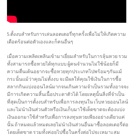
5.ตั้งงบสำหรับการเล่นลอตเตอรี่ทุกครั้งเพื่อไม่ให้เกิดความ
เดือดร้อนต่อตัวเองและก็คนอื่นๆ
เมื่อความเพลิดเพลินเข้ามาเยี่ยมสำหรับในการลุ้นหวย รวม
ทั้งสามารถซื้อหวยได้ทุกแบบ ผู้คนจำนวนไม่ใช้น้อยก็มี
ความตื่นเต้นอยากจะซื้อหวยทุกประเภทไปพร้อมๆกันแม้
กระนั้นแม้ว่าคุณไม่ตั้งงบ จะมีผลให้คุณใช้เงินในการซื้อ
สลากกินแบ่งออนไลน์มากจนเกินความจำเป็นรวมทั้งอาจจะ
มีการเกิดความสิ้นเนื้อประดาตัวได้ โดยเหตุนั้นสิ่งที่จำเป็น
ที่สุดเป็นการตั้งงบสำหรับเพื่อการลงทุนใน เว็บหวยออนไลน์
และไม่นำเงินส่วนตัวหรือเงินเก็บมาใช้เด็ดขาดจะต้องแบ่ง
เงินออกมาใช้สำหรับเพื่อการลงทุนหวยเพียงอย่างเดียวแค่
นั้น ถ้าหมดแล้วหมดเลยไม่นำเงินส่วนอื่นมาซื้อลอตเตอรี่ต่อ
โดยเด็ดขาด รวมทั้งค่อยไปซื้อในครั้งต่อไปจะเหมาะสม