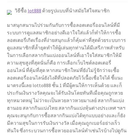
วิธีซื้อ
lot888
ด้วยรูปแบบที่นำสมัยใส่ใจสมาชิก
มาสนุกสนานไปร่วมกันกับการซื้อลอตเตอรี่ออนไลน์ที่มี
ระบบการดูแลสมาชิกอย่างดีเอาใจใส่แล้วก็ทำให้การซื้อ
ลอตเตอรี่เกิดเรื่องที่ง่ายสนุกแล้วก็คุ้มค่าที่สุดด้วยระบบการ
ดูแลสมาชิกที่ล้ำยุคทำให้ผู้เล่นทุกท่านได้มีเสรีภาพสำหรับ
ในการเลือกสลากกินแบ่งออนไลน์ที่เอาใจใส่สมาชิกให้มี
ความสุขสูงที่สุดนั่นก็คือ การเลือกเว็บไซต์ลอตเตอรี่
ออนไลน์ ที่คุ้มที่สุด หากสมาชิกใหม่ที่ยังไม่รู้จักว่าจะซื้อ
ลอตเตอรี่ออนไลน์ยังไงดีที่ปลอดภัยไว้เนื้อเชื่อใจได้ ชี้แนะ
มาตรงนี้เลย lotto888 ชั้น 1 ที่มีผู้คนให้การเห็นด้วย และก็
ประกันเงินรางวัลคุณจะได้รับเงินโดยทันทีเมื่อคุณถูกหวย
ทุกหมวดหมู่ ไม่ว่าจะเป็นหวยลาวหวยมาเลย์ สลากกินแบ่ง
ฮานอย สลากกินแบ่งไทย สลากกินแบ่งหุ้นต่างประเทศ ฯลฯ
คุณจะสนุกกับการซื้อสลากกินแบ่งได้ทุกแบบอย่างและก็ยัง
มีความสุขในการรับเงินรางวัล เมื่อคุณถูกเบอร์อย่างเร็ว
ทันใจ ซึ่งกระบวนการซื้อหวยออนไลน์ทำเช่นไรบ้างไปดูกัน