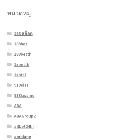
หมวดหมู่
168 สล็อต
188bet
188betth
1xbetth
1xbit1
918Kiss
918kissme
ABA
ABAGroup2
allbet24hr
ambking