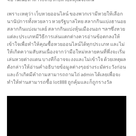
เพราะเหตุว่า เว็บหวยออนไลน์ ของพวกเรามีหวยให้เลือก
นานัปการทั้งหวยลาว หวยรัฐบาลไทย สลากกินแบ่งฮานอย
สลากกินแบ่งมาเลย์ สลากกินแบ่งหุ้นเมืองนอก ฯลฯซึ่งหวย
แต่ละประเภทมีวิธีการเล่นแตกต่างควรอ่านข้อตกลงให้
เข้าใจเพื่อทำให้คุณซื้อหวยออนไลน์ได้ทุกประเภท และไม่
ให้เกิดความสับสนเนื่องจากว่ามือใหม่หลายคนที่พึ่งจะเริ่ม
เล่นหวยต่างแดน บางทีก็อาจจะงงและไม่เข้าใจ ด้วยเหตุผล
ดังกล่าวให้อ่านคำอธิบายข้อมูลต่างๆอย่างระมัดระวังก่อน
และถ้าเกิดมีคำถามสามารถถามไถ่ admin ได้เลยเพื่อจะ
ทำให้ท่านสามารถซื้อ lot888 ถูกคุ้มและก็ถูกรางวัล