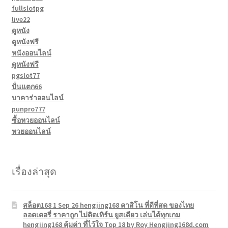
fullslotpg
live22
ดูหนัง
ดูหนังฟรี
หนังออนไลน์
ดูหนังฟรี
pgslot77
ปั่นแตก66
บาคาร่าออนไลน์
punpro777
ซื้อหวยออนไลน์
หวยออนไลน์
เรื่องล่าสุด
สล็อต168 1 Sep 26 hengjing168 คาสิโน ที่ดีที่สุด ของไทย
ลอตเตอรี่ ราคาถูก ไม่ติดเทิร์น ยูสเดียว เล่นได้ทุกเกม
hengjing168 คุ้มค่า ที่ไว้ใจ Top 18 by Roy Hengjing168d.com