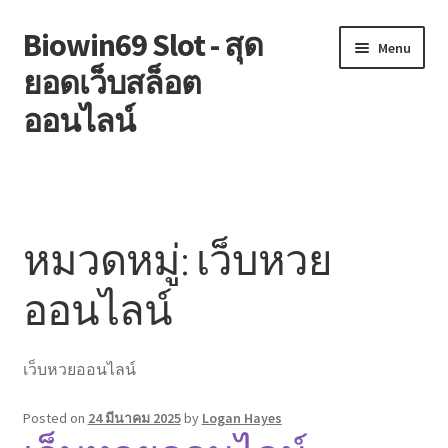
Biowin69 Slot - สุด
Skip
Skip
Menu
to
to
ยอดเว็บสล็อต
navigation
content
ออนไลน์
หน้าแรก
Blog
หมวดหมู่:
เว็บหวย
Contact
ออนไลน์
Welcome to the family!
เว็บหวยออนไลน์
Posted on
24 มีนาคม 2025
by
Logan Hayes