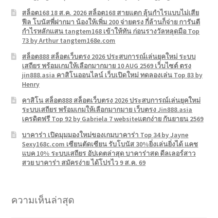
สล็อต168 18 ส.ค. 2026 สล็อต168 สายแตก ลุ้นกำไรแบบไม่เสีย
ฟีล โบนัสพี่ฝากมา น้องให้เพิ่ม 200 จ่ายตรง กี่ล้านก็จ่าย การันตี
กำไรหลักแสน tangtem168 เข้าให้ทัน ก่อนรางวัลหลุดมือ Top
73 by Arthur tangtem168e.com
สล็อต888 สล็อตเว็บตรง 2026 ประสบการณ์เล่นยุคใหม่ ระบบ
เสถียร พร้อมเกมให้เลือกมากมาย 10 AUG 2569 เว็บไซต์ ตรง
jin888.asia คาสิโนออนไลน์ เว็บเปิดใหม่ ทดลองเล่น Top 83 by
Henry
คาสิโน สล็อต888 สล็อตเว็บตรง 2026 ประสบการณ์เล่นยุคใหม่
ระบบเสถียร พร้อมเกมให้เลือกมากมาย เว็บตรง Jin888.asia
เครดิตฟรี Top 92 by Gabriela 7 websiteแตกง่าย กันยายน 2569
บาคาร่า เปิดมุมมองใหม่ของเกมบาคาร่า Top 34 by Jayne
Sexy168c.com เซียนตัดเซียน รับโบนัส 30%ยิ่งเล่นยิ่งได้ แคช
แบค 10% ระบบเสถียร อัปเดตล่าสุด บาคาร่าสด ดีลเลอร์สาว
สวย บาคาร่า สมัครง่าย ได้โปรไว 9 ส.ค. 69
ความเห็นล่าสุด