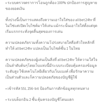
• ระบบตรวจตราการโอนถูกต้อง 100% ปกป้องการสูญหาย
ของยอดเงิน
ทั้งปวงนี้เป็นการแสดงถึงความเอาใจใส่ของ allbet24hr ที่
ไม่ใช่แค่เปิดเว็บไซต์มาให้เล่น แม้กระนั้นเอาใจใส่ตั้งแต่จุด
เริ่มแรกกระทั่งจุดสิ้นสุดของการเล่น
ความปลอดภัยรวมทั้งความโปร่งสบายใสคือหัวใจหลักที่
ทำให้ allbet24hr แปลงเป็นเว็บไซต์ชั้น 1 ในไทย
ความปลอดภัยของผู้เล่นเป็นสิ่งที่ allbet24hr ให้ความใส่ใจ
เป็นลำดับต้นๆโดยเว็บแห่งนี้มีระบบระเบียบคุ้มครองข้อมูล
ระดับสูง ใช้เทคโนโลยีเดียวกับเว็บแบงค์ เพื่อรักษาความ
เป็นส่วนตัวและก็ความปลอดภัยของบัญชีผู้ใช้
• เข้ารหัส SSL 256-bit ป้องกันการดักข้อมูลทุกหนทาง
• ระบบล็อกอิน 2 ชั้น คุ้มครองบัญชีโดนแฮก