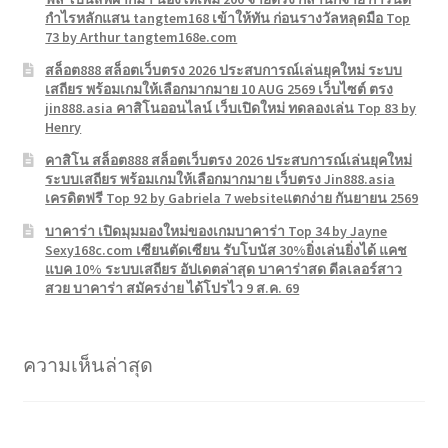
กำไรหลักแสน tangtem168 เข้าให้ทัน ก่อนรางวัลหลุดมือ Top
73 by Arthur tangtem168e.com
สล็อต888 สล็อตเว็บตรง 2026 ประสบการณ์เล่นยุคใหม่ ระบบ
เสถียร พร้อมเกมให้เลือกมากมาย 10 AUG 2569 เว็บไซต์ ตรง
jin888.asia คาสิโนออนไลน์ เว็บเปิดใหม่ ทดลองเล่น Top 83 by
Henry
คาสิโน สล็อต888 สล็อตเว็บตรง 2026 ประสบการณ์เล่นยุคใหม่
ระบบเสถียร พร้อมเกมให้เลือกมากมาย เว็บตรง Jin888.asia
เครดิตฟรี Top 92 by Gabriela 7 websiteแตกง่าย กันยายน 2569
บาคาร่า เปิดมุมมองใหม่ของเกมบาคาร่า Top 34 by Jayne
Sexy168c.com เซียนตัดเซียน รับโบนัส 30%ยิ่งเล่นยิ่งได้ แคช
แบค 10% ระบบเสถียร อัปเดตล่าสุด บาคาร่าสด ดีลเลอร์สาว
สวย บาคาร่า สมัครง่าย ได้โปรไว 9 ส.ค. 69
ความเห็นล่าสุด