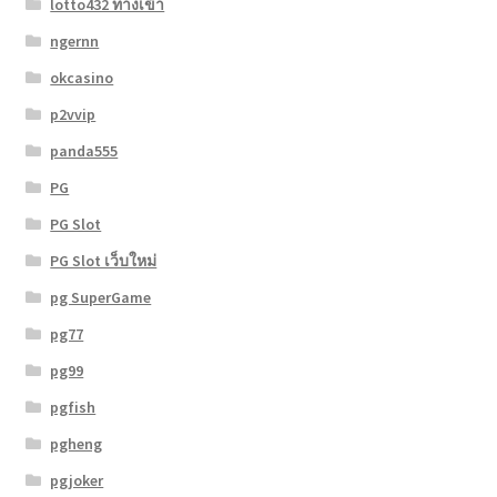
lotto432 ทางเข้า
ngernn
okcasino
p2vvip
panda555
PG
PG Slot
PG Slot เว็บใหม่
pg SuperGame
pg77
pg99
pgfish
pgheng
pgjoker