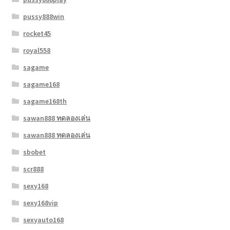
pussy888win
rocket45
royal558
sagame
sagame168
sagame168th
sawan888 ทดลองเล่น
sawan888 ทดลองเล่น
sbobet
scr888
sexy168
sexy168vip
sexyauto168