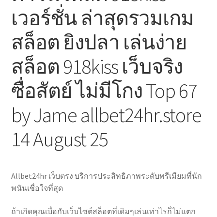
เวอร์ชั่น ล่าสุดรวมเกม
สล็อต ยิงปลา เล่นง่าย
สล็อต 918kiss เว็บจริง
ซื่อสัตย์ ไม่มีโกง Top 67
by Jame allbet24hr.store
14 August 25
Allbet24hr เว็บตรง บริการประสิทธิภาพระดับพรีเมียมที่นัก
พนันเชื่อใจที่สุด
ถ้าเกิดคุณเบื่อกับเว็บไซต์สล็อตที่เดิมๆเล่นเท่าไรก็ไม่แตก