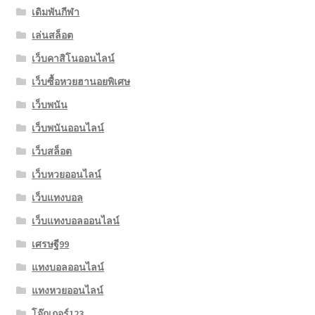
เดิมพันกีฬา
เล่นสล็อต
เว็บคาสิโนออนไลน์
เว็บซื้อหวยฮานอยพิเศษ
เว็บพนัน
เว็บพนันออนไลน์
เว็บสล็อต
เว็บหวยออนไลน์
เว็บแทงบอล
เว็บแทงบอลออนไลน์
เศรษฐี99
แทงบอลออนไลน์
แทงหวยออนไลน์
โจ๊กเกอร์123