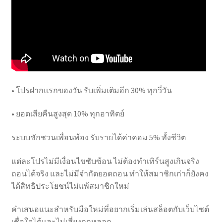
• โปรฝากแรกของวัน รับเพิ่มเติมอีก 30% ทุกวี่วัน
• ยอดเสียคืนสูงสุด 10% ทุกอาทิตย์
ระบบชักชวนเพื่อนพ้อง รับรายได้ค่าคอม 5% ทั้งชีวิต
แต่ละโปรไม่มีเงื่อนไขซับซ้อน ไม่ต้องทำเทิร์นสูงเกินจริง
ถอนได้จริง และไม่มีจำกัดยอดถอน ทำให้สมาชิกเก่าก็ยังคง
ได้สิทธิประโยชน์ไม่แพ้สมาชิกใหม่
คำเสนอแนะสำหรับมือใหม่ที่อยากเริ่มเล่นสล็อตกับเว็บไซต์
เชื่อใจได้และไม่เสี่ยงถูกหลอก