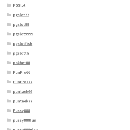
PGSlot
pgslot77
pgslot99
pgslot9999
pgslotfish
pgslotth
pokbet88
PunPro66
PunPro777
puntaek66
puntaek77
Pussy888
pussy888fun
pussy888play