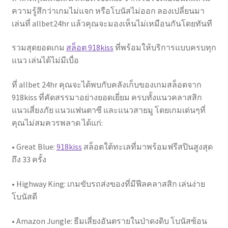
ความรู้สึกว่าเกมไม่แจก หรือโบนัสไม่ออก ลองเปลี่ยนมา
เล่นที่ allbet24hr แล้วคุณจะมองเห็นไม่เหมือนกันโดยทันที
รวมสุดยอดเกม
สล็อต 918kiss
ที่พร้อมให้บริการแบบครบทุก
แนว เล่นได้ไม่มีเบื่อ
ที่ allbet 24hr คุณจะได้พบกับคลังเก็บของเกมสล็อตจาก
918kiss ที่คัดสรรมาอย่างยอดเยี่ยม ครบทั้งแนวคลาสสิก
แนวเสี่ยงภัย แนวแฟนตาซี และแนวสายมู โดยเกมเด่นๆที่
คุณไม่สมควรพลาด ได้แก่:
• Great Blue:
918kiss
สล็อตใต้ทะเลที่มาพร้อมฟรีสปินสูงสุด
ถึง 33 ครั้ง
• Highway King: เกมขับรถส่งของที่มีฟีลคลาสสิก เล่นง่าย
โบนัสดี
• Amazon Jungle: ธีมเสี่ยงอันตรายในป่าดงดิบ โบนัสซ้อน