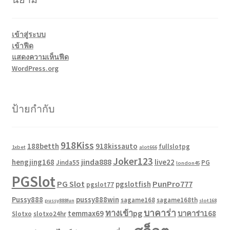
เข้าสู่ระบบ
เข้าฟีด
แสดงความเห็นฟีด
WordPress.org
ป้ายกำกับ
918Kiss
188betth
918kissauto
fullslotpg
1xbet
alot666
Joker123
jinda888
hengjing168
live22
Jinda55
PG
london45
PGSlot
PG Slot
PunPro777
pgslotfish
pgslot77
Pussy888
pussy888win
sagame168
sagame168th
pussy888fun
slot168
บาคาร่า
ทางเข้าpg
temmax69
บาคาร่า168
Slotxo
slotxo24hr