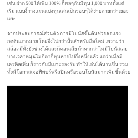
เช่น ฝาก 500 ได้เพิ่ม 100% ก็พอๆกับมีทุน 1,000 บาทตั้งแต่
เริ่ม แบบงี้วางแผนแบ่งทุนเล่นเป็นรอบๆได้ง่ายดายกว่าเยอะ
แยะ
จากประสบการณ์ส่วนตัว การมีโบนัสขึ้นต้นช่วยลดแรง
กดดันมากมาย โดยยิ่งไปกว่านั้นสำหรับมือใหม่ เพราะว่า
สล็อตมีทั้งยังช่วงได้และก็ตอนเสีย ถ้าหากว่าไม่มีโบนัสเลย
บางเวลาหมุนไม่กี่ตาก็ทุนหายไปกึ่งหนึ่งแล้ว แต่ว่าเมื่อมี
เครดิตเพิ่ม ก็ราวกับมีเบาะรองรับ ทำให้เล่นได้นานขึ้น รวม
ทั้งมีโอกาสเจอฟีพบร์ฟรีสปินหรือรอบโบนัสมากเพิ่มขึ้นด้วย