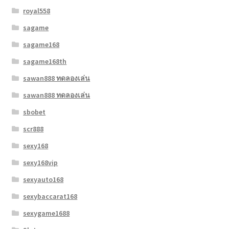
royal558
sagame
sagame168
sagame168th
sawan888 ทดลองเล่น
sawan888 ทดลองเล่น
sbobet
scr888
sexy168
sexy168vip
sexyauto168
sexybaccarat168
sexygame1688