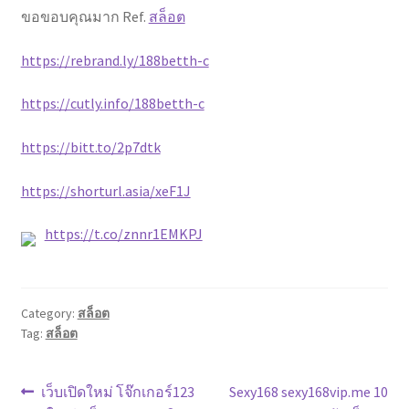
ขอขอบคุณมาก Ref.
สล็อต
https://rebrand.ly/188betth-c
https://cutly.info/188betth-c
https://bitt.to/2p7dtk
https://shorturl.asia/xeF1J
https://t.co/znnr1EMKPJ
Category:
สล็อต
Tag:
สล็อต
แนะแนว
Previous
Next
เว็บเปิดใหม่ โจ๊กเกอร์123
Sexy168 sexy168vip.me 10