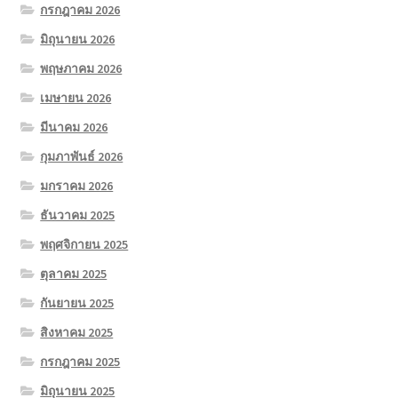
กรกฎาคม 2026
มิถุนายน 2026
พฤษภาคม 2026
เมษายน 2026
มีนาคม 2026
กุมภาพันธ์ 2026
มกราคม 2026
ธันวาคม 2025
พฤศจิกายน 2025
ตุลาคม 2025
กันยายน 2025
สิงหาคม 2025
กรกฎาคม 2025
มิถุนายน 2025