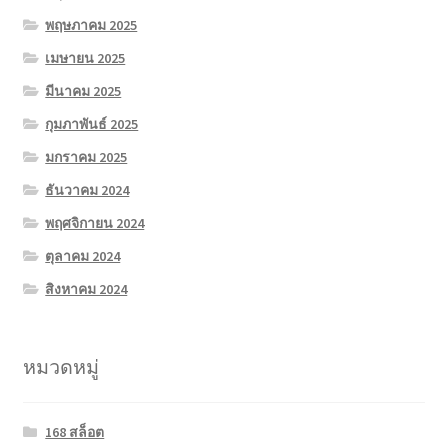
พฤษภาคม 2025
เมษายน 2025
มีนาคม 2025
กุมภาพันธ์ 2025
มกราคม 2025
ธันวาคม 2024
พฤศจิกายน 2024
ตุลาคม 2024
สิงหาคม 2024
หมวดหมู่
168 สล็อต