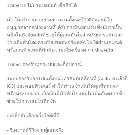
188betth ไม่ผ่านเอเย่นต์ เชื่อถือได้
เปิดให้บริการมาอย่างยาวนานตั้งแต่ปี 2007 และมีใบ
อนุญาตจากหน่วยงานที่ได้รับการยินยอมรับ ซึ่งนับว่าเป็น
หนึ่งในปัจจัยหลักที่ช่วยให้ผู้เล่นมั่นใจสำหรับการเล่น และ
วางเดิมพันโดยตรงกับแพลตฟอร์มหลัก ไม่ใช่ผ่านเอเย่นต์
หรือเว็บตัวแทนที่มักมีความเสี่ยงเรื่องความปลอดภัย
188bet รองรับทุกระบบและก็อุปกรณ์
ระบบรองรับการเล่นทั้งบนโทรศัพท์เคลื่อนที่ (Android แล้วก็
iOS) และคอมพิวเตอร์ ทำให้ท่านเข้าเล่นได้ทุกที่ทุกเวลา
พร้อมระบบฝาก–เบิกเงินที่เร็วทันใจและไม่เป็นอันตราย ซึ่ง
ช่วยให้การเล่นไม่ติดขัด
• เคล็ดลับเลือกเว็บไซต์ที่ดี
• วิเคราะห์รีวิวจากผู้เล่นจริง