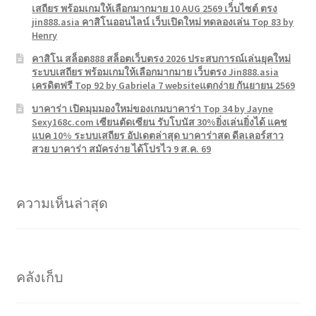
เสถียร พร้อมเกมให้เลือกมากมาย 10 AUG 2569 เว็บไซต์ ตรง
jin888.asia คาสิโนออนไลน์ เว็บเปิดใหม่ ทดลองเล่น Top 83 by
Henry
คาสิโน สล็อต888 สล็อตเว็บตรง 2026 ประสบการณ์เล่นยุคใหม่
ระบบเสถียร พร้อมเกมให้เลือกมากมาย เว็บตรง Jin888.asia
เครดิตฟรี Top 92 by Gabriela 7 websiteแตกง่าย กันยายน 2569
บาคาร่า เปิดมุมมองใหม่ของเกมบาคาร่า Top 34 by Jayne
Sexy168c.com เซียนตัดเซียน รับโบนัส 30%ยิ่งเล่นยิ่งได้ แคช
แบค 10% ระบบเสถียร อัปเดตล่าสุด บาคาร่าสด ดีลเลอร์สาว
สวย บาคาร่า สมัครง่าย ได้โปรไว 9 ส.ค. 69
ความเห็นล่าสุด
คลังเก็บ