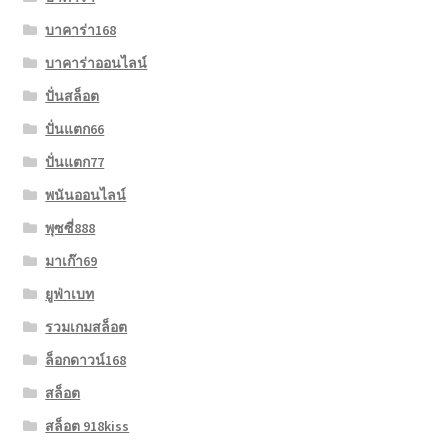
บาคาร่า168
บาคาร่าออนไลน์
ปั่นสล็อต
ปั่นแตก66
ปั่นแตก77
พนันออนไลน์
พุซซี่888
มาเก๊า69
ยูฟ่าเบท
รวมเกมสล็อต
ล็อกดาวน์168
สล็อต
สล็อต 918kiss