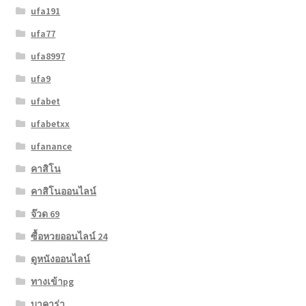
ufa191
ufa77
ufa8997
ufa9
ufabet
ufabetxx
ufanance
คาสิโน
คาสิโนออนไลน์
จ๊วด 69
ซื้อหวยออนไลน์ 24
ดูหนังออนไลน์
ทางเข้าpg
บาคาร่า