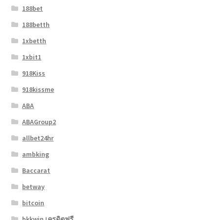
188bet
188betth
1xbetth
1xbit1
918Kiss
918kissme
ABA
ABAGroup2
allbet24hr
ambking
Baccarat
betway
bitcoin
bkkwin เครดิตฟรี