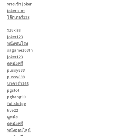
ทางเข้า joker
joker slot
โจ๊กเกอร์123
918kiss
joker123
หนังชนโรง
sagame168th
joker123
ดูหนังฟรี
pussy888
pussy888
บาคาร่า168
pgslot
pgheng99
fullslotpg
live22
ดูหนัง
ดูหนังฟรี
หนังออนไลน์