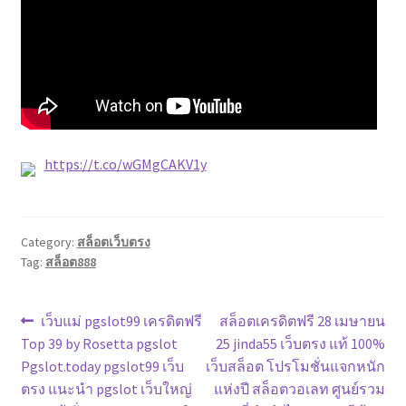
https://t.co/wGMgCAKV1y
Category:
สล็อตเว็บตรง
Tag:
สล็อต888
แนะแนว
Previous
Next
เว็บแม่ pgslot99 เครดิตฟรี
สล็อตเครดิตฟรี 28 เมษายน
post:
post:
Top 39 by Rosetta pgslot
25 jinda55 เว็บตรง แท้ 100%
เรื่อง
Pgslot.today pgslot99 เว็บ
เว็บสล็อต โปรโมชั่นแจกหนัก
ตรง แนะนำ pgslot เว็บใหญ่
แห่งปี สล็อตวอเลท ศูนย์รวม