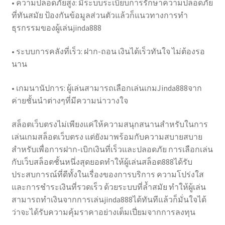
• ความปลอดภัยสูง: มีระบบระเบียบการรักษาความปลอดภัย
ที่ทันสมัย ป้องกันข้อมูลส่วนตัวแล้วก็แนวทางการทำ
ธุรกรรมของผู้เล่นjinda888
• ระบบการคลังที่เร็ว: ฝาก-ถอน เงินได้เร็วทันใจ ไม่ต้องรอ
นาน
• เกมนานัปการ: ผู้เล่นสามารถเลือกเล่นเกมJinda888จาก
ค่ายชั้นนำต่างๆที่มีความน่าวางใจ
สล็อตเว็บตรงไม่เพียงแค่ให้ความสนุกสนานสำหรับในการ
เล่นเกมสล็อตเว็บตรง แต่ยังมาพร้อมกับความสบายสบาย
สำหรับเพื่อการฝาก-เบิกเงินที่เร็วและปลอดภัย การเลือกเล่น
กับเว็บสล็อตชั้นหนึ่งสุดยอดทำให้ผู้เล่นสล็อต888ได้รับ
ประสบการณ์ที่ดีทั้งในเรื่องของการบริการ ความโปร่งใส
และการชำระเงินที่รวดเร็ว ด้วยระบบที่ล้ำสมัย ทำให้ผู้เล่น
สามารถทำเงินจากการเล่นjinda888ได้ทันทีแล้วก็มั่นใจได้
ว่าจะได้รับความคุ้มราคาอย่างเต็มเปี่ยมจากการลงทุน