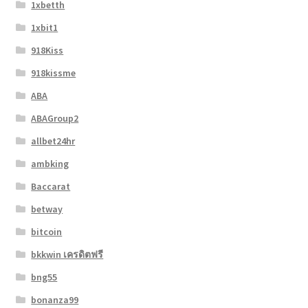
1xbetth
1xbit1
918Kiss
918kissme
ABA
ABAGroup2
allbet24hr
ambking
Baccarat
betway
bitcoin
bkkwin เครดิตฟรี
bng55
bonanza99