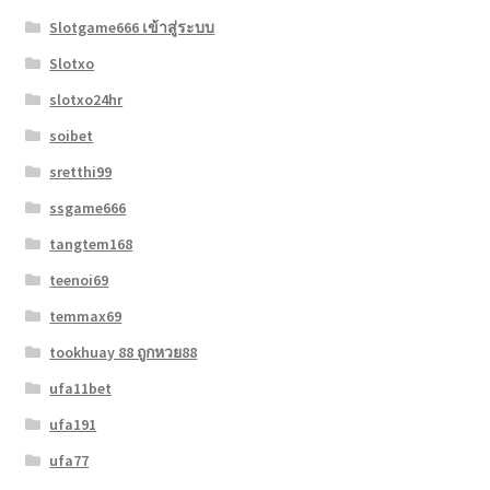
Slotgame666 เข้าสู่ระบบ
Slotxo
slotxo24hr
soibet
sretthi99
ssgame666
tangtem168
teenoi69
temmax69
tookhuay 88 ถูกหวย88
ufa11bet
ufa191
ufa77