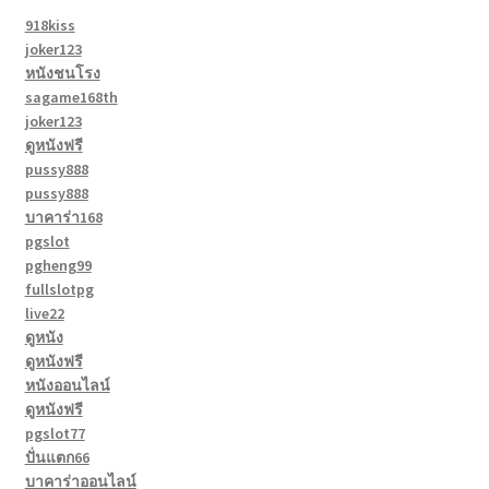
918kiss
joker123
หนังชนโรง
sagame168th
joker123
ดูหนังฟรี
pussy888
pussy888
บาคาร่า168
pgslot
pgheng99
fullslotpg
live22
ดูหนัง
ดูหนังฟรี
หนังออนไลน์
ดูหนังฟรี
pgslot77
ปั่นแตก66
บาคาร่าออนไลน์