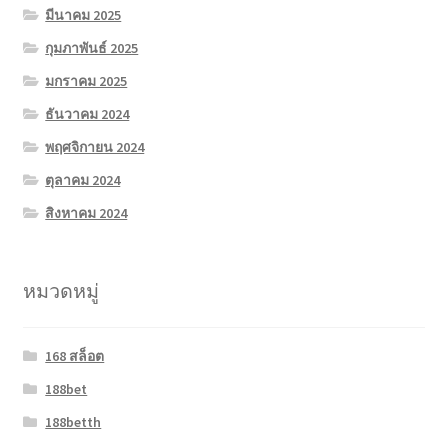
มีนาคม 2025
กุมภาพันธ์ 2025
มกราคม 2025
ธันวาคม 2024
พฤศจิกายน 2024
ตุลาคม 2024
สิงหาคม 2024
หมวดหมู่
168 สล็อต
188bet
188betth