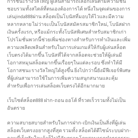
การชนะรางวัลใหญ่ ผู้เล่นสามารถเลือกเล่นตามความชื่น
ชอบรวมทั้งสไตล์ที่ตนเองต้องการได้ หนึ่งในจุดเด่นของการ
เล่นjinda888ผ่าน สล็อตเป็นโบนัสที่มอบให้ไวและมีความ
หลากหลาย ไม่ว่าจะเป็นโบนัสสมัครสมาชิกใหม่, โบนัสฝาก
เงินครั้งแรก, หรือแม้กระทั้งโบนัสพิเศษสำหรับสมาชิกเก่า
โปรโมชั่นพวกนี้ช่วยเพิ่มช่องทางสำหรับการทำเงินและเพิ่ม
ความเพลิดเพลินสำหรับในการเล่นเกมส์ให้กับผู้เล่นสล็อต
เว็บตรงได้มากขึ้น โบนัสที่ได้จากสล็อตจะช่วยให้ผู้เล่นมี
โอกาสหมุนสล็อตมากขึ้นเรื่อยๆในแต่ละรอบ ซึ่งทำให้มี
โอกาสชนะรางวัลใหญ่ได้สูงขึ้น ยิ่งไปกว่านี้ยังมีฟีเจอร์พิเศษ
ที่ผู้เล่นสามารถใช้ในการเพิ่มความสนุกสนานและคุ้ม
สำหรับเพื่อการเล่นสล็อตเว็บตรงได้อีกมากมาย
เว็บไซต์สล็อต888 ฝาก-ถอน ออโต้ ที่รวดเร็วรวมทั้งไม่เป็น
อันตราย
ความสบายสบายสำหรับในการฝาก-เบิกเงินเป็นสิ่งที่ผู้เล่น
สล็อตเว็บตรงอยากสูงที่สุด รวมทั้ง สล็อตได้ดีไซน์ระบบฝาก-
ถอนที่เร็วทันใจแล้วก็ไม่มีอันตราย โดยสามารถทำธุรกรรม