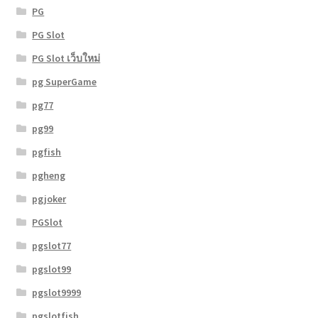
PG
PG Slot
PG Slot เว็บใหม่
pg SuperGame
pg77
pg99
pgfish
pgheng
pgjoker
PGSlot
pgslot77
pgslot99
pgslot9999
pgslotfish