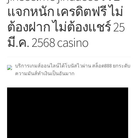
แจกหนัก เครดิตฟรี ไม่
ต้องฝาก ไม่ต้องแชร์ 25
มี.ค. 2568 casino
บริการเกมส์ออนไลน์ได้โบนัสไวผ่าน สล็อต888 ยกระดับ
ความมันส์ทำเงินเป็นอันมาก