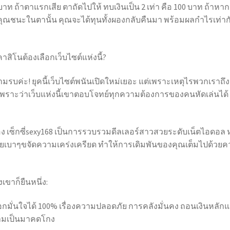
 50 บาท ถ้าตาแรกเสีย ตาถัดไปให้ ทบเงินเป็น 2 เท่า คือ 100 บาท ถ้าหาก
รที่คุณชนะในตานั้น คุณจะได้ทุนทั้งผองกลับคืนมา พร้อมผลกำไรเท่าก
าสิโนต้องเลือกเว็บไซต์แห่งนี้?
ามรบค่ะ! ยุคนี้เว็บไซต์พนันเปิดใหม่เยอะ แต่เพราะเหตุไรพวกเราถึง
ก็เพราะว่าเว็บแห่งนี้เขาตอบโจทย์ทุกความต้องการของคนหัดเล่นได้
 เซ็กซี่sexy168 เป็นการรวบรวมดีลเลอร์สาวสวยระดับเน็ตไอดอล ห
ยกย้ายเบาๆขจัดความเคร่งเครียด ทำให้การเดิมพันของคุณเต็มไปด้วย
ๆ
าก็ยืนหนึ่ง:
ั่นอกมั่นใจได้ 100% เรื่องความปลอดภัย การคลังมั่นคง ถอนเงินหลัก
วามเป็นมาคดโกง