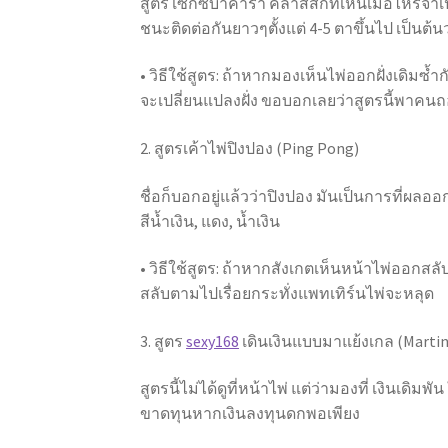
สูตร เซ็กซี่บาคาร่า คลาสสิกที่เห็นเมื่อไหร่จำ
ชนะติดต่อกันยาวๆตั้งแต่ 4-5 ตาขึ้นไป เป็นต้
• วิธีใช้สูตร: ถ้าหากมองเห็นไพ่ออกฝั่งเดิมซ้
จะเปลี่ยนแปลงฝั่ง ขอบอกเลยว่าสูตรนี้พาคนถ
2. สูตรเค้าไพ่ปิงปอง (Ping Pong)
ชื่อก็บอกอยู่แล้วว่าปิงปอง มันเป็นการที่ผลออ
สีน้ำเงิน, แดง, น้ำเงิน
• วิธีใช้สูตร: ถ้าหากสังเกตเห็นหน้าไพ่ออกสลั
สลับตามไปเรื่อยกระทั่งแพทเทิร์นไพ่จะหลุด
3. สูตร
sexy168
เดินเงินแบบมาแย้งเกล (Marti
สูตรนี้ไม่ได้ดูที่หน้าไพ่ แต่ว่ามองที่ เงินเ
ขาดทุนหากเงินลงทุนดกพอเพียง