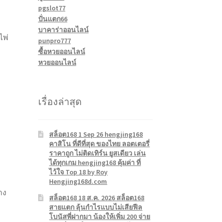
ง
pgslot77
ปั่นแตก66
บาคาร่าออนไลน์
ไพ่
punpro777
ซื้อหวยออนไลน์
หวยออนไลน์
เรื่องล่าสุด
สล็อต168 1 Sep 26 hengjing168
คาสิโน ที่ดีที่สุด ของไทย ลอตเตอรี่
ราคาถูก ไม่ติดเทิร์น ยูสเดียว เล่น
ได้ทุกเกม hengjing168 คุ้มค่า ที่
ไว้ใจ Top 18 by Roy
Hengjing168d.com
าง
สล็อต168 18 ส.ค. 2026 สล็อต168
สายแตก ลุ้นกำไรแบบไม่เสียฟีล
โบนัสพี่ฝากมา น้องให้เพิ่ม 200 จ่าย