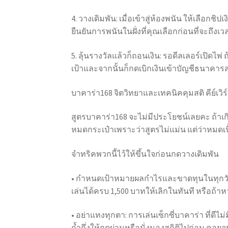
4. วางเดิมพัน: เมื่อเข้าสู่ห้องพนัน ให้เลือกช
ยืนยันการพนันในฝั่งที่คุณเลือกก่อนที่จะถึ
5. ลุ้นรางวัลแล้วก็ถอนเงิน: รอดีลเลอร์เปิดไพ
เป้าและจากนั้นก็กดเบิกเงินเข้าบัญชีธนาคารส
บาคาร่า168 จิตวิทยาและเทคนิคคุมสติ คีย์เวิร์ด
สูตรบาคาร่า168 จะไม่มีประโยชน์เลยคะ ถ้าเกิ
หมดกระเป๋าเพราะว่าสูตรไม่แม่น แต่ว่าหมดเ
จำทริคพวกนี้ไว้ให้ขึ้นใจก่อนกดวางเดิมพัน
• กำหนดเป้าหมายผลกำไรและขาดทุนในทุกว
เล่นได้ครบ 1,500 บาทให้เลิกในทันที หรือถ้
• อย่าแทงทุกตา: การเล่นเซ็กซี่บาคาร่า ที่ดีไ
ก้ำกึ่งให้กดผ่านหรือนั่งมองสถิติไปก่อน คอย