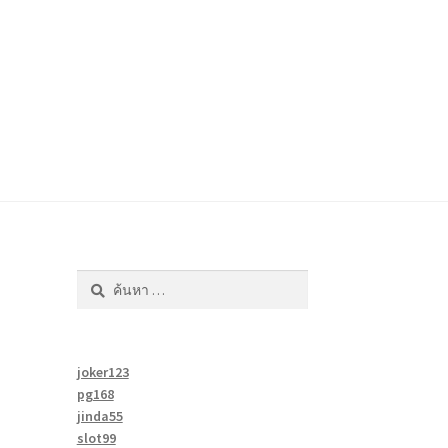
ค้นหา
สำหรับ:
joker123
pg168
jinda55
slot99