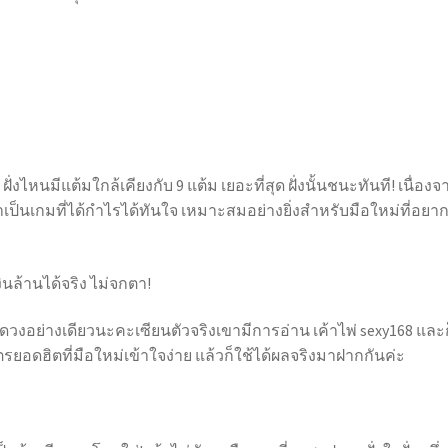
ั่งไหนมีแต้มใกล้เคียงกับ 9 แต้ม เยอะที่สุด ฝั่งนั้นชนะทันที! เนื่องจ
าเป็นเกมที่ได้กำไรได้ทันใจ เหมาะสมอย่างยิ่งสำหรับมือใหม่ที่อย
ินล้านได้จริง ไม่จกตา!
่งดวงอย่างเดียวนะคะเซียนตัวจริงเขามีการอ่าน เค้าไพ่ sexy168 และก
สูตรยอดฮิตที่มือใหม่เข้าใจง่าย แล้วก็ใช้ได้ผลจริงมาฝากกันค่ะ