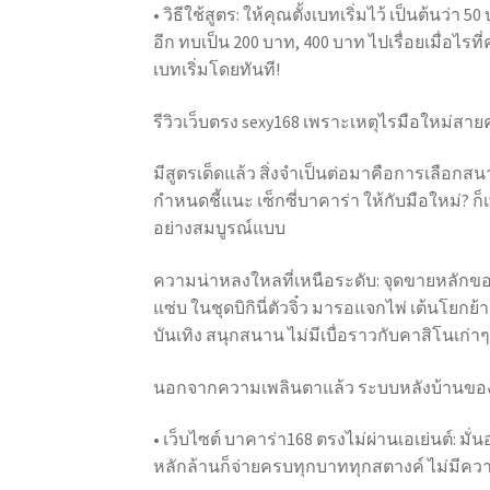
• วิธีใช้สูตร: ให้คุณตั้งเบทเริ่มไว้ เป็นต้นว่า
อีก ทบเป็น 200 บาท, 400 บาท ไปเรื่อยเมื่อไ
เบทเริ่มโดยทันที!
รีวิวเว็บตรง sexy168 เพราะเหตุไรมือใหม่สายค
มีสูตรเด็ดแล้ว สิ่งจำเป็นต่อมาคือการเลือกสน
กำหนดชี้แนะ เซ็กซี่บาคาร่า ให้กับมือใหม่? 
อย่างสมบูรณ์แบบ
ความน่าหลงใหลที่เหนือระดับ: จุดขายหลักของ
แซ่บ ในชุดบิกินี่ตัวจิ๋ว มารอแจกไพ่ เต้นโ
บันเทิง สนุกสนาน ไม่มีเบื่อราวกับคาสิโนเก่า
นอกจากความเพลินตาแล้ว ระบบหลังบ้านของเข
• เว็บไซต์ บาคาร่า168 ตรงไม่ผ่านเอเย่นต์: ม
หลักล้านก็จ่ายครบทุกบาททุกสตางค์ ไม่มีค