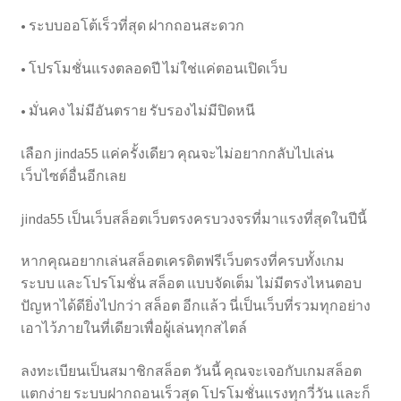
• ระบบออโต้เร็วที่สุด ฝากถอนสะดวก
• โปรโมชั่นแรงตลอดปี ไม่ใช่แค่ตอนเปิดเว็บ
• มั่นคง ไม่มีอันตราย รับรองไม่มีปิดหนี
เลือก jinda55 แค่ครั้งเดียว คุณจะไม่อยากกลับไปเล่น
เว็บไซต์อื่นอีกเลย
jinda55 เป็นเว็บสล็อตเว็บตรงครบวงจรที่มาแรงที่สุดในปีนี้
หากคุณอยากเล่นสล็อตเครดิตฟรีเว็บตรงที่ครบทั้งเกม
ระบบ และโปรโมชั่น สล็อต แบบจัดเต็ม ไม่มีตรงไหนตอบ
ปัญหาได้ดียิ่งไปกว่า สล็อต อีกแล้ว นี่เป็นเว็บที่รวมทุกอย่าง
เอาไว้ภายในที่เดียวเพื่อผู้เล่นทุกสไตล์
ลงทะเบียนเป็นสมาชิกสล็อต วันนี้ คุณจะเจอกับเกมสล็อต
แตกง่าย ระบบฝากถอนเร็วสุด โปรโมชั่นแรงทุกวี่วัน และก็