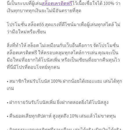
นี่เป็นระบบที่ผู้เล่น
สล็อตเครดิตฟรี
ไว้เนื้อเชื่อใจได้ 100% ว่า
เงินทุกบาททุกเงินจะไม่มีอันตรายที่สุด
โปรโมชั่น สล็อต55 สุดแรงที่ดีไซน์มาเพื่อผู้เล่นทุกสไตล์ ไม่
ว่ามือใหม่หรือเซียน
สิ่งที่ทำให้ สล็อต ไม่เหมือนกับเว็บอื่นคือการ จัดโปรโมชั่น
สล็อตเครดิตฟรี ให้ครอบคลุมทุกสไตล์การเล่น คุณจะเป็น
มือใหม่ที่อยากได้โบนัสเพิ่ม หรือเป็นเซียนที่อยากคืนทุนไว
ที่นี่มีโปรที่ตอบโจทย์ทุกคน
• สมาชิกใหม่รับโบนัส 100% ฝากน้อยได้เยอะแยะ เล่นได้ทุก
เกม
• ฝากรายวันรับโบนัสเพิ่ม ยิ่งฝากตลอดยิ่งได้โบนัสสูง
• คืนยอดเสียทุกสัปดาห์ สูงสุดถึง 10% เล่นแล้วไม่ขาดทุน
• กิจกรรมแจกเครดิตฟรีรอบเดือน เล่นได้จริง เบิกเงินได้จริง