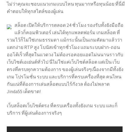
ไม่ว่าคุณจะชอบแนวเกมแบบไหน ทุนมากหรือทุนน้อย ที่นี่มี
คำตอบให้ทุกสไตล์ของผู้เล่น
สล็อต เปิดให้บริการตลอด 24 ชั่วโมง รองรับทั้งยังมือถือ
แล้วก็คอมพิวเตอร์ เล่นได้ทุกแพลตฟอร์ม เกมสล็อต ที่
รวมไว้ก็ไม่ใช่เกมธรรมดา แม้กระนั้นเป็นเกมคัดมาแล้วว่า
แตกง่าย RTP สูง โบนัสเข้าทุกชั่วโมง แถมระบบฝาก-ถอน
ออโต้เร็วที่สุดในแวดวง ไม่ต้องรอคอยแอดไม่นนานราวกับ
เว็บไซต์เอเย่นต์ทั่วไป นี่ไม่ใช่แค่เว็บไซต์สล็อต แต่เป็น เว็บ
ตรงที่ครบทุกความต้องการ ของผู้เล่นจริงๆเนื่องจากมีทั้งยัง
เกม โปรโมชั่น ระบบ และบริการที่ครบเครื่องที่สุด คนไหน
กันแน่ที่ต้องการเล่นสล็อตแบบไร้กังวล ต้องไม่พลาด
Jinda55 เด็ดขาด!
เว็บสล็อตเว็บไซต์ตรง ที่ครบเครื่องทั้งยังเกม ระบบ และก็
บริการ ที่ผู้เล่นต้องการจริงๆ