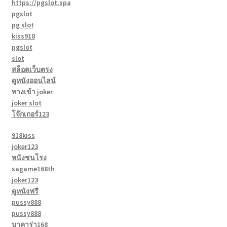
https://pgslot.spa
pgslot
pg slot
kiss918
pgslot
slot
สล็อตเว็บตรง
ดูหนังออนไลน์
ทางเข้า joker
joker slot
โจ๊กเกอร์123
918kiss
joker123
หนังชนโรง
sagame168th
joker123
ดูหนังฟรี
pussy888
pussy888
บาคาร่า168