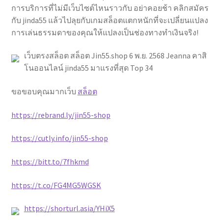
การบริการที่ไม่มีเว็บไซต์ไหนราวกับ อย่าคอยช้า คลิกสมัคร
กับ jinda55 แล้วไปลุยกับเกมสล็อตแตกหนักที่จะเปลี่ยนแปลง
การเล่นธรรมดาของคุณให้แปลงเป็นช่องทางทำเงินจริง!
เว็บตรงสล็อต สล็อต Jin55.shop 6 พ.ย. 2568 Jeanna คาสิ
โนออนไลน์ jinda55 มาแรงที่สุด Top 34
ขอขอบคุณมากเว็บ
สล็อต
https://rebrand.ly/jin55-shop
https://cutly.info/jin55-shop
https://bitt.to/7fhkmd
https://t.co/FG4MG5WGSK
https://shorturl.asia/YHiX5