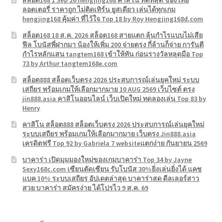
ลอตเตอรี่ ราคาถูก ไม่ติดเทิร์น ยูสเดียว เล่นได้ทุกเกม
hengjing168 คุ้มค่า ที่ไว้ใจ Top 18 by Roy Hengjing168d.com
สล็อต168 18 ส.ค. 2026 สล็อต168 สายแตก ลุ้นกำไรแบบไม่เสีย
ฟีล โบนัสพี่ฝากมา น้องให้เพิ่ม 200 จ่ายตรง กี่ล้านก็จ่าย การันตี
กำไรหลักแสน tangtem168 เข้าให้ทัน ก่อนรางวัลหลุดมือ Top
73 by Arthur tangtem168e.com
สล็อต888 สล็อตเว็บตรง 2026 ประสบการณ์เล่นยุคใหม่ ระบบ
เสถียร พร้อมเกมให้เลือกมากมาย 10 AUG 2569 เว็บไซต์ ตรง
jin888.asia คาสิโนออนไลน์ เว็บเปิดใหม่ ทดลองเล่น Top 83 by
Henry
คาสิโน สล็อต888 สล็อตเว็บตรง 2026 ประสบการณ์เล่นยุคใหม่
ระบบเสถียร พร้อมเกมให้เลือกมากมาย เว็บตรง Jin888.asia
เครดิตฟรี Top 92 by Gabriela 7 websiteแตกง่าย กันยายน 2569
บาคาร่า เปิดมุมมองใหม่ของเกมบาคาร่า Top 34 by Jayne
Sexy168c.com เซียนตัดเซียน รับโบนัส 30%ยิ่งเล่นยิ่งได้ แคช
แบค 10% ระบบเสถียร อัปเดตล่าสุด บาคาร่าสด ดีลเลอร์สาว
สวย บาคาร่า สมัครง่าย ได้โปรไว 9 ส.ค. 69