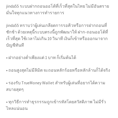
jinda55 ระบบฝากถอนออโต้ที่เร็วที่สุดในไทย ไม่มีอันตราย
มั่นใจทุกแนวทางการทำรายการ
jinda55 ทราบว่าผู้เล่นเกลียดการรอคิวหรือการฝากถอนที่
ชักช้า ด้วยเหตุนี้ระบบตรงนี้ถูกพัฒนาให้ ฝาก-ถอนออโต้ที่
เร็วที่สุด ใช้เวลาไม่เกิน 10 วินาที เงินก็เข้าหรือออกมาจาก
บัญชีทันที
• ฝากอย่างต่ำเพียงแต่ 1 บาท ก็เริ่มต้นได้
• ถอนสูงสุดไม่มีลิมิต จะถอนหลักร้อยหรือหลักล้านก็ได้จริง
• รองรับ TrueMoney Wallet สำหรับผู้เล่นที่อยากได้ความ
สบายสุดๆ
• ทุกวิธีการทำธุรกรรมถูกเข้ารหัสโดยสวัสดิภาพ ไม่มีรั่ว
ไหลแน่นอน