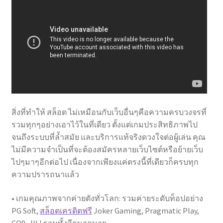
สิ่งที่ทำให้ สล็อต ไม่เหมือนกับเว็บอื่นๆคือความครบวงจรที่
รวมทุกๆอย่างเอาไว้ในที่เดียว ตั้งแต่เกมประสิทธิภาพไป
จนถึงระบบที่ล้ำสมัย และบริการแท้จริงดวงใจต่อผู้เล่น คุณ
ไม่มีความจำเป็นที่จะต้องสมัครหลายเว็บไซต์หรือย้ายเว็บ
ไปๆมาๆอีกต่อไป เนื่องจากเพียงแค่ตรงนี้ที่เดียวก็ครบทุก
ความปรารถนาแล้ว
• เกมคุณภาพจากค่ายดังทั่วโลก: รวมค่ายระดับท็อปอย่าง
PG Soft,
สล็อตเครดิตฟรี
Joker Gaming, Pragmatic Play,
CQ9, JILI รวมทั้งอีกมากมาย