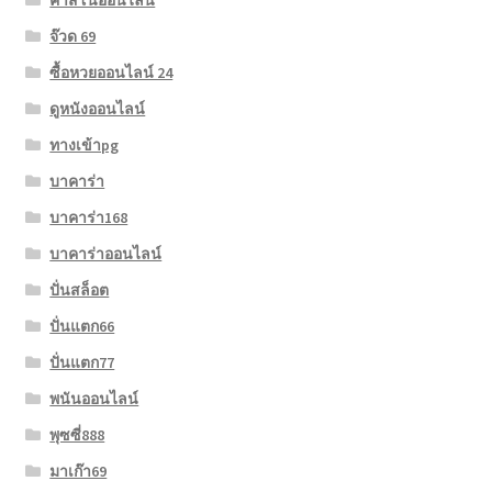
คาสิโนออนไลน์
จ๊วด 69
ซื้อหวยออนไลน์ 24
ดูหนังออนไลน์
ทางเข้าpg
บาคาร่า
บาคาร่า168
บาคาร่าออนไลน์
ปั่นสล็อต
ปั่นแตก66
ปั่นแตก77
พนันออนไลน์
พุซซี่888
มาเก๊า69