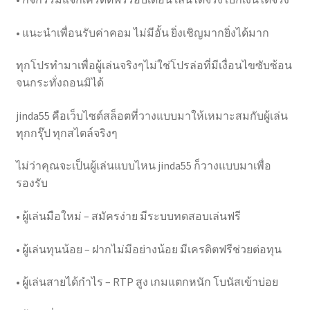
• แนะนำเพื่อนรับค่าคอม ไม่มีอั้น ยิ่งเชิญมากยิ่งได้มาก
ทุกโปรทำมาเพื่อผู้เล่นจริงๆไม่ใช่โปรล่อที่มีเงื่อนไขซับซ้อน
จนกระทั่งถอนมิได้
jinda55 คือเว็บไซต์สล็อตที่วางแบบมาให้เหมาะสมกับผู้เล่น
ทุกกรุ๊ป ทุกสไตล์จริงๆ
ไม่ว่าคุณจะเป็นผู้เล่นแบบไหน jinda55 ก็วางแบบมาเพื่อ
รองรับ
• ผู้เล่นมือใหม่ – สมัครง่าย มีระบบทดสอบเล่นฟรี
• ผู้เล่นทุนน้อย – ฝากไม่มีอย่างน้อย มีเครดิตฟรีช่วยต่อทุน
• ผู้เล่นสายได้กำไร – RTP สูง เกมแตกหนัก โบนัสเข้าบ่อย