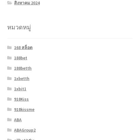
สิงหาคม 2024
หมวดหมู่
168 สล็อต
188bet
188betth
1xbetth
1xbit1
918Kiss
918kissme
ABA
ABAGroup2