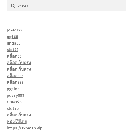
ค้นหา
สำหรับ:
joker123
pg168
jinda55
slot99
สล็อต66
สล็อตเว็บตรง
สล็อตเว็บตรง
สล็อต888
สล็อต888
pgslot
pussy888
บาคาร่า
slotxo
สล็อตเว็บตรง
หนังโป๊ไทย
https://1xbetth.vip