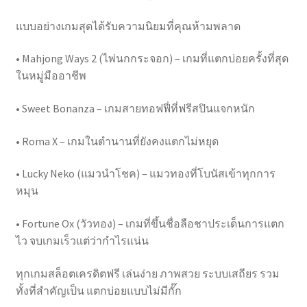
แบบอย่างเกมสุดได้รับความนิยมที่คุณห้ามพลาด
• Mahjong Ways 2 (ไพ่นกกระจอก) – เกมที่แตกบ่อยครั้งที่สุด
ในหมู่มืออาชีพ
• Sweet Bonanza – เกมสายทอฟฟี่ที่ฟรีสปินแจกหนัก
• Roma X – เกมในตำนานที่ยังคงแตกไม่หยุด
• Lucky Neko (แมวนำโชค) – แมวทองที่โบนัสเข้าทุกการ
หมุน
• Fortune Ox (วัวทอง) – เกมที่ขึ้นชื่อลือชาประเด็นการแตก
ไว จบเกมเร็วแต่ว่ากำไรแน่น
ทุกเกมสล็อตเครดิตฟรี เล่นง่าย ภาพสวย ระบบเสถียร รวม
ทั้งที่สำคัญเป็น แตกบ่อยแบบไม่มีกั๊ก