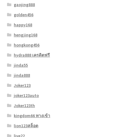
gaojing888
golden456
happy168
hengjing168
hongkong456
hydra888 เครดิตฟรี
jinda55
jinda888
Joker123
joker123auto
Joker123th
kingdom66 ทางเข้า
lion123สล็อต
live22