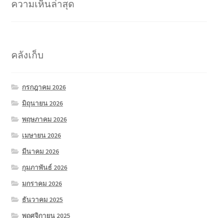
ความเห็นล่าสุด
คลังเก็บ
กรกฎาคม 2026
มิถุนายน 2026
พฤษภาคม 2026
เมษายน 2026
มีนาคม 2026
กุมภาพันธ์ 2026
มกราคม 2026
ธันวาคม 2025
พฤศจิกายน 2025