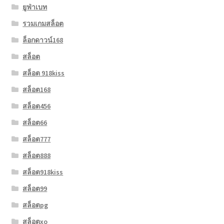
ยูฟ่าเบท
รวมเกมสล็อต
ล็อกดาวน์168
สล็อต
สล็อต 918kiss
สล็อต168
สล็อต456
สล็อต66
สล็อต777
สล็อต888
สล็อต918kiss
สล็อต99
สล็อตpg
สล็อตxo