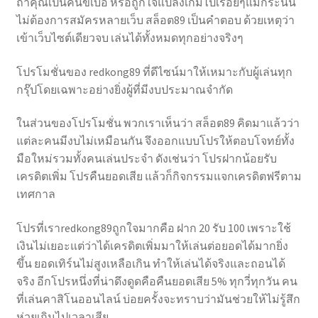
ถ้าคุณเป็นคนขี้เบื่อ หรือถูกใจแปลงเกมไปเรื่อยๆแม้กระนั้น
ไม่ต้องการสมัครหลายเว็บ สล็อต89 เป็นคำตอบ ด้วยเหตุว่า
เข้าเว็บไซต์เดียวจบ เล่นได้ทั้งหมดทุกอย่างจริงๆ
โปรโมชั่นของ redkong89 ที่ดีไซน์มาให้เหมาะกับผู้เล่นทุก
กรุ๊ปโดยเฉพาะอย่างยิ่งผู้ที่มีงบประมาณจำกัด
ในส่วนของโปรโมชั่น พวกเราเห็นว่า สล็อต89 คิดมาแล้วว่า
แต่ละคนมีงบไม่เหมือนกัน จึงออกแบบโปรให้ตอบโจทย์ทั้ง
มือใหม่รวมทั้งคนเล่นประจำ ดังเช่นว่า โปรฝากน้อยรับ
เครดิตเพิ่ม โปรคืนยอดเสีย แล้วก็กิจกรรมแจกเครดิตฟรีตาม
เทศกาล
โปรที่เราredkong89ถูกใจมากคือ ฝาก 20 รับ 100 เพราะใช้
เงินไม่เยอะแต่ว่าได้เครดิตเพิ่มมาให้เล่นต่อยอดได้มากยิ่ง
ขึ้น ยอดเทิร์นไม่สูงเหลือเกิน ทำให้เล่นได้จริงและถอนได้
จริง อีกโปรหนึ่งที่น่าดึงดูดคือคืนยอดเสีย 5% ทุกวี่ทุกวัน คน
ที่เล่นคาสิโนออนไลน์ บ่อยครั้งจะทราบว่ามันช่วยให้ไม่รู้สึก
ห่วยเกินไปเวลาเสีย