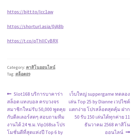
https://bitt.to/lcc1aw
https://shorturl.asia/0jA8b
https://t.co/qThllCyBRX
Category:
คาสิโนออนไลน์
Tag:
สล็อต89
แนะแนว
Previous
Next
Slot168 บริการบาคาร่า
เว็บใหญ่ suppergame ทดลอง
post:
post:
สล็อต แทงบอล ครบวงจร
เล่น Top 25 by Dianne เวปไซต์
เรื่อง
สมาชิกใหม่รับ 50,000 พูดคุย
แตกง่าย โปรสล็อตสุดคุ้ม ฝาก
กับดีลเลอร์สดๆ สอบถามทีม
50 รับ 150 เล่นได้ทุกค่าย 11
งานได้ 24 ช.ม. Vip168sa โปร
ธันวาคม 2568 คาสิโน
โมชั่นดีที่สุดแห่งปี Top 6 by
ออนไลน์