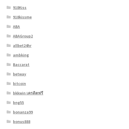
918Kiss
918kissme
ABA
ABAGroup2
allbet24hr
ambking
Baccarat
betway
bitcoin
bkkwin เครดิตฟรี
bng55
bonanza99
bonus888