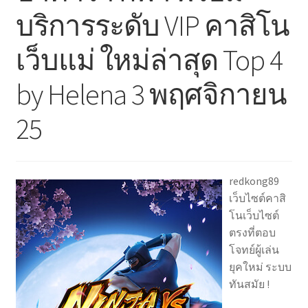
บริการระดับ VIP คาสิโน
เว็บแม่ ใหม่ล่าสุด Top 4
by Helena 3 พฤศจิกายน
25
redkong89
เว็บไซต์คาสิ
โนเว็บไซต์
ตรงที่ตอบ
โจทย์ผู้เล่น
ยุคใหม่ ระบบ
ทันสมัย !