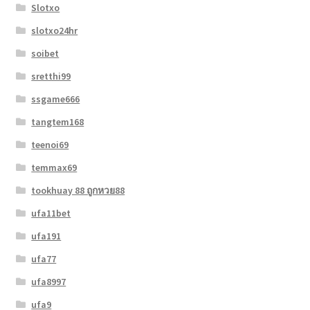
Slotxo
slotxo24hr
soibet
sretthi99
ssgame666
tangtem168
teenoi69
temmax69
tookhuay 88 ถูกหวย88
ufa11bet
ufa191
ufa77
ufa8997
ufa9