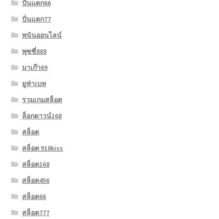
ปั่นแตก66
ปั่นแตก77
พนันออนไลน์
พุซซี่888
มาเก๊า69
ยูฟ่าเบท
รวมเกมสล็อต
ล็อกดาวน์168
สล็อต
สล็อต 918kiss
สล็อต168
สล็อต456
สล็อต66
สล็อต777