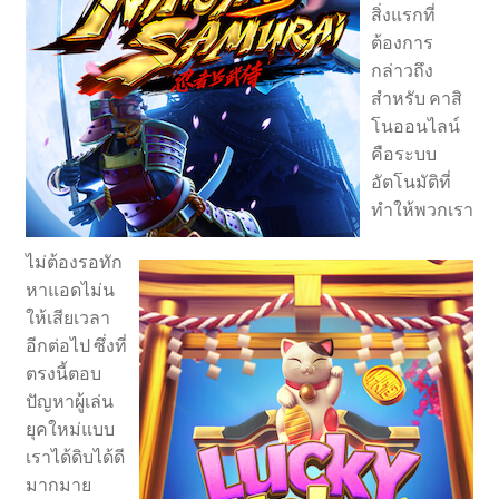
สิ่งแรกที่
ต้องการ
กล่าวถึง
สำหรับ คาสิ
โนออนไลน์
คือระบบ
อัตโนมัติที่
ทำให้พวกเรา
ไม่ต้องรอทัก
หาแอดไม่น
ให้เสียเวลา
อีกต่อไป ซึ่งที่
ตรงนี้ตอบ
ปัญหาผู้เล่น
ยุคใหม่แบบ
เราได้ดิบได้ดี
มากมาย