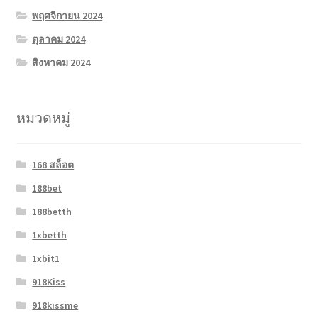
พฤศจิกายน 2024
ตุลาคม 2024
สิงหาคม 2024
หมวดหมู่
168 สล็อต
188bet
188betth
1xbetth
1xbit1
918Kiss
918kissme