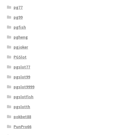
pg77
pg99
pgfish
pgheng
pgjoker
PGSlot
pgslot77
pgslot99
pgslot9999
pgslotfish
pgslotth
pokbet88
PunPro66