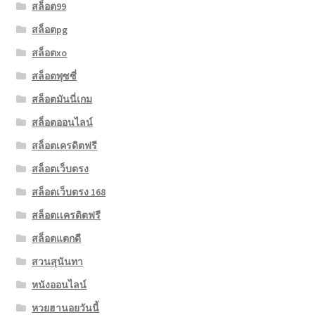
สล็อต99
สล็อตpg
สล็อตxo
สล็อตพุซซี่
สล็อตมันนี่เกม
สล็อตออนไลน์
สล็อตเครดิตฟรี
สล็อตเว็บตรง
สล็อตเว็บตรง 168
สล็อตเเครดิตฟรี
สล็อตแตกดี
สวนสุนันทา
หนังออนไลน์
หวยฮานอยวันนี้