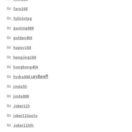
faro168
fullslotpg
gaojing888
golden456
happy168
hengjing168
hongkong456
hydra888 เครดิตฟรี
jinda55
jinda888
Joker123
joker123auto
Joker123th