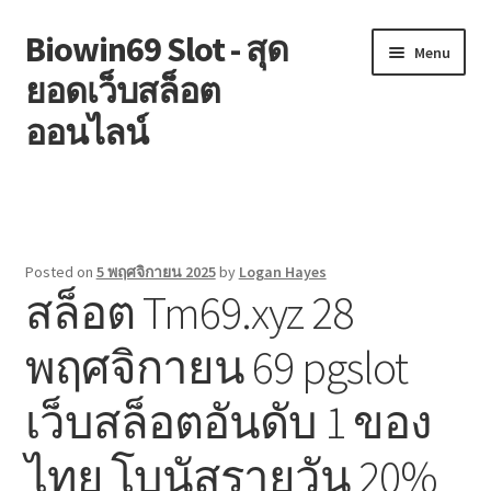
Biowin69 Slot - สุด
Skip
Skip
Menu
to
to
ยอดเว็บสล็อต
navigation
content
ออนไลน์
หน้าแรก
Blog
Posted on
5 พฤศจิกายน 2025
by
Logan Hayes
สล็อต Tm69.xyz 28
Contact
พฤศจิกายน 69 pgslot
Welcome to the family!
เว็บสล็อตอันดับ 1 ของ
ไทย โบนัสรายวัน 20%