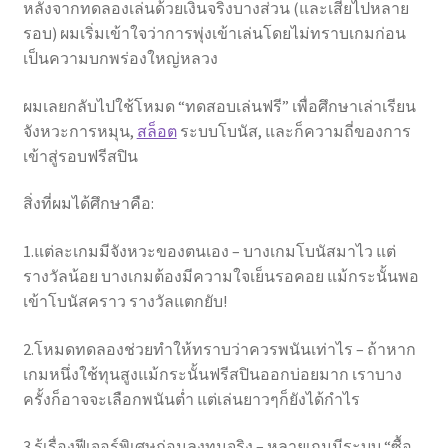
หลังจากทดลองเล่นด้วยเงินจริงบางส่วน (และเสียไปหลาย
รอบ) ผมเริ่มเข้าใจว่าการพุ่งเข้าเล่นโดยไม่ทราบเกมก่อน
เป็นความบกพร่องใหญ่หลวง
ผมเลยกลับไปใช้โหมด “ทดสอบเล่นฟรี” เพื่อศึกษาเล่าเรียน
จังหวะการหมุน,
สล็อต
ระบบโบนัส, และก็ความถี่ของการ
เข้าสู่รอบฟรีสปิน
สิ่งที่ผมได้ศึกษาคือ:
1.แต่ละเกมมีจังหวะของตนเอง – บางเกมโบนัสมาไว แต่
รางวัลน้อย บางเกมต้องมีความใจเย็นรอคอย แม้กระนั้นพอ
เข้าโบนัสคราว รางวัลแตกยับ!
2.โหมดทดลองช่วยทำให้ทราบว่าควรพนันเท่าไร – ถ้าหาก
เกมหนึ่งใช้ทุนสูงแม้กระนั้นฟรีสปินออกบ่อยมาก เราบาง
ครั้งก็อาจจะเลือกพนันต่ำ แต่เล่นยาวๆก็ยังได้กำไร
3.รู้เรื่องฟีเจอร์พิเศษก่อนลงทุนจริง – หลายเกมมีระบบ “ซื้อ