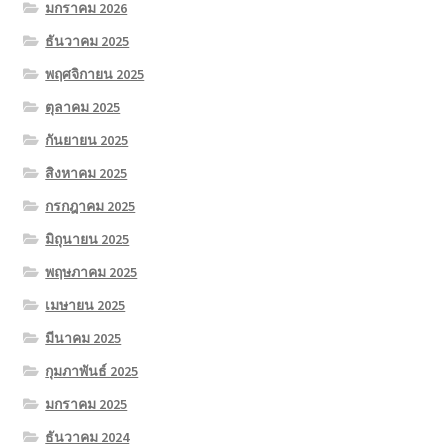
มกราคม 2026
ธันวาคม 2025
พฤศจิกายน 2025
ตุลาคม 2025
กันยายน 2025
สิงหาคม 2025
กรกฎาคม 2025
มิถุนายน 2025
พฤษภาคม 2025
เมษายน 2025
มีนาคม 2025
กุมภาพันธ์ 2025
มกราคม 2025
ธันวาคม 2024