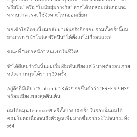
ฟรีสปิน” หรือ “โบนัสสุ่มรางวัล” หากได้ทดสอบเล่นก่อนจะ
ทราบว่าควรจะใช้จังหวะไหนยอดเยี่ยม
พอเข้าใจที่ตรงนี้ ผมกลับมาเล่นจริงอีกรอบ รวมทั้งครั้งนี้ผม
สามารถ “เข้าโบนัสฟรีสปิน” ได้ตั้งแต่ไม่กี่รอบแรก!
ขณะที่ “แตกหนัก” หนแรกในชีวิต!
จำได้ดีเลยว่าวันนั้นผมเริ่มเดิมพันเพียงแค่ 5 บาทต่อรอบ ภาย
หลังจากหมุนได้ราวๆ 30 ครั้ง
อยู่ดีๆก็มีเสียง “Scatter มา 3 ตัว!” จอขึ้นคำว่า “FREE SPINS!”
พร้อมเสียงเพลงสุดตื่นเต้น
ผมได้หมุน temmax69 ฟรีทั้งปวง 10 ครั้ง ในรอบนั้นผมได้
คอมโบต่อเนื่องจนถึงตัวคูณเพิ่มมากขึ้นจาก x2 ไปจนกระทั่ง
x64