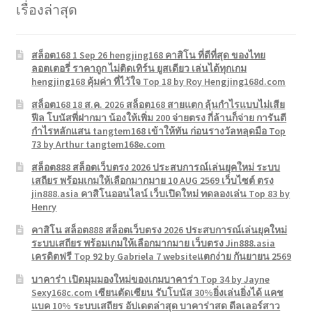
เรื่องล่าสุด
สล็อต168 1 Sep 26 hengjing168 คาสิโน ที่ดีที่สุด ของไทย
ลอตเตอรี่ ราคาถูก ไม่ติดเทิร์น ยูสเดียว เล่นได้ทุกเกม
hengjing168 คุ้มค่า ที่ไว้ใจ Top 18 by Roy Hengjing168d.com
สล็อต168 18 ส.ค. 2026 สล็อต168 สายแตก ลุ้นกำไรแบบไม่เสีย
ฟีล โบนัสพี่ฝากมา น้องให้เพิ่ม 200 จ่ายตรง กี่ล้านก็จ่าย การันตี
กำไรหลักแสน tangtem168 เข้าให้ทัน ก่อนรางวัลหลุดมือ Top
73 by Arthur tangtem168e.com
สล็อต888 สล็อตเว็บตรง 2026 ประสบการณ์เล่นยุคใหม่ ระบบ
เสถียร พร้อมเกมให้เลือกมากมาย 10 AUG 2569 เว็บไซต์ ตรง
jin888.asia คาสิโนออนไลน์ เว็บเปิดใหม่ ทดลองเล่น Top 83 by
Henry
คาสิโน สล็อต888 สล็อตเว็บตรง 2026 ประสบการณ์เล่นยุคใหม่
ระบบเสถียร พร้อมเกมให้เลือกมากมาย เว็บตรง Jin888.asia
เครดิตฟรี Top 92 by Gabriela 7 websiteแตกง่าย กันยายน 2569
บาคาร่า เปิดมุมมองใหม่ของเกมบาคาร่า Top 34 by Jayne
Sexy168c.com เซียนตัดเซียน รับโบนัส 30%ยิ่งเล่นยิ่งได้ แคช
แบค 10% ระบบเสถียร อัปเดตล่าสุด บาคาร่าสด ดีลเลอร์สาว