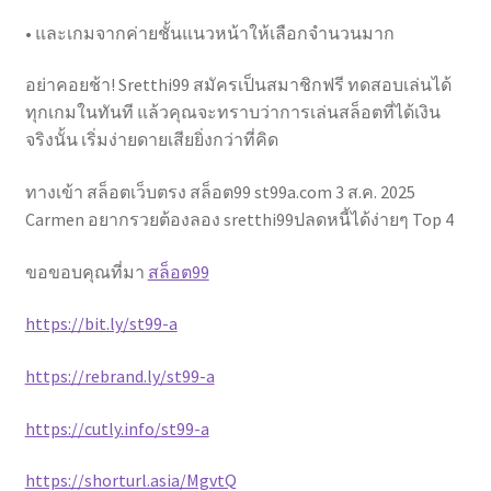
• และเกมจากค่ายชั้นแนวหน้าให้เลือกจำนวนมาก
อย่าคอยช้า! Sretthi99 สมัครเป็นสมาชิกฟรี ทดสอบเล่นได้
ทุกเกมในทันที แล้วคุณจะทราบว่าการเล่นสล็อตที่ได้เงิน
จริงนั้น เริ่มง่ายดายเสียยิ่งกว่าที่คิด
ทางเข้า สล็อตเว็บตรง สล็อต99 st99a.com 3 ส.ค. 2025
Carmen อยากรวยต้องลอง sretthi99ปลดหนี้ได้ง่ายๆ Top 4
ขอขอบคุณที่มา
สล็อต99
https://bit.ly/st99-a
https://rebrand.ly/st99-a
https://cutly.info/st99-a
https://shorturl.asia/MgvtQ