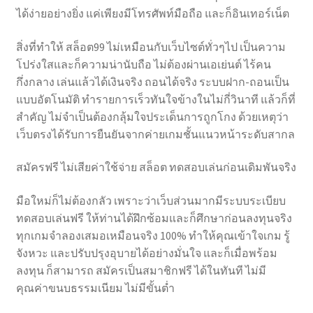
ได้ง่ายอย่างยิ่ง แค่เพียงมีโทรศัพท์มือถือ และก็อินเทอร์เน็ต
สิ่งที่ทำให้ สล็อต99 ไม่เหมือนกับเว็บไซต์ทั่วๆไป เป็นความ
โปร่งใสและก็ความน่านับถือ ไม่ต้องผ่านเอเย่นต์ ไร้คน
กึ่งกลาง เล่นแล้วได้เงินจริง ถอนได้จริง ระบบฝาก-ถอนเป็น
แบบอัตโนมัติ ทำรายการเร็วทันใจข้างในไม่กี่วินาที แล้วก็ที่
สำคัญ ไม่จำเป็นต้องกลุ้มใจประเด็นการถูกโกง ด้วยเหตุว่า
เว็บตรงได้รับการยืนยันจากค่ายเกมชั้นแนวหน้าระดับสากล
สมัครฟรี ไม่เสียค่าใช้จ่าย สล็อต ทดสอบเล่นก่อนเดิมพันจริง
มือใหม่ก็ไม่ต้องกลัว เพราะว่าเว็บส่วนมากมีระบบระเบียบ
ทดสอบเล่นฟรี ให้ท่านได้ฝึกซ้อมและก็ศึกษาก่อนลงทุนจริง
ทุกเกมจำลองเสมอเหมือนจริง 100% ทำให้คุณเข้าใจเกม รู้
จังหวะ และปรับปรุงอุบายได้อย่างมั่นใจ และก็เมื่อพร้อม
ลงทุน ก็สามารถ สมัครเป็นสมาชิกฟรี ได้ในทันที ไม่มี
คุณค่าขนบธรรมเนียม ไม่มีขั้นต่ำ