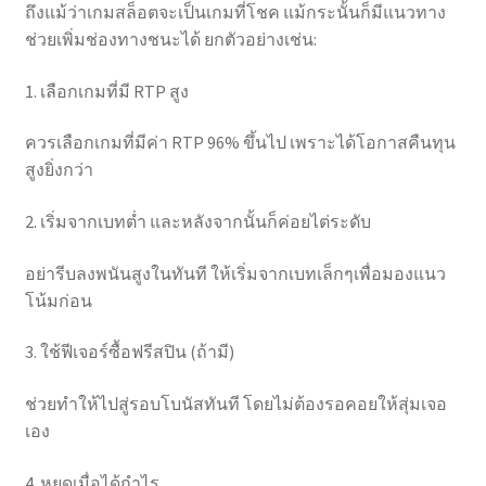
ถึงแม้ว่าเกมสล็อตจะเป็นเกมที่โชค แม้กระนั้นก็มีแนวทาง
ช่วยเพิ่มช่องทางชนะได้ ยกตัวอย่างเช่น:
1. เลือกเกมที่มี RTP สูง
ควรเลือกเกมที่มีค่า RTP 96% ขึ้นไป เพราะได้โอกาสคืนทุน
สูงยิ่งกว่า
2. เริ่มจากเบทต่ำ และหลังจากนั้นก็ค่อยไต่ระดับ
อย่ารีบลงพนันสูงในทันที ให้เริ่มจากเบทเล็กๆเพื่อมองแนว
โน้มก่อน
3. ใช้ฟีเจอร์ซื้อฟรีสปิน (ถ้ามี)
ช่วยทำให้ไปสู่รอบโบนัสทันที โดยไม่ต้องรอคอยให้สุ่มเจอ
เอง
4. หยุดเมื่อได้กำไร