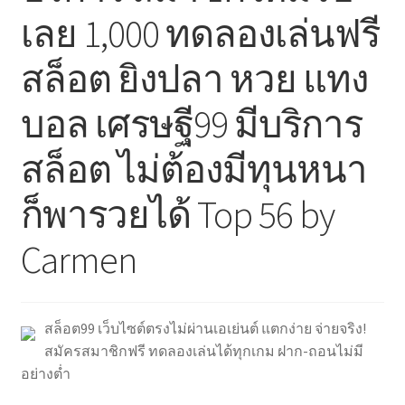
เลย 1,000 ทดลองเล่นฟรี
สล็อต ยิงปลา หวย แทง
บอล เศรษฐี99 มีบริการ
สล็อต ไม่ต้องมีทุนหนา
ก็พารวยได้ Top 56 by
Carmen
สล็อต99 เว็บไซต์ตรงไม่ผ่านเอเย่นต์ แตกง่าย จ่ายจริง!
สมัครสมาชิกฟรี ทดลองเล่นได้ทุกเกม ฝาก-ถอนไม่มี
อย่างต่ำ