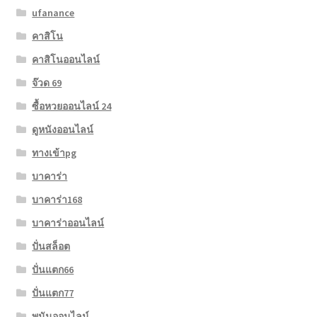
ufanance
คาสิโน
คาสิโนออนไลน์
จ๊วด 69
ซื้อหวยออนไลน์ 24
ดูหนังออนไลน์
ทางเข้าpg
บาคาร่า
บาคาร่า168
บาคาร่าออนไลน์
ปั่นสล็อต
ปั่นแตก66
ปั่นแตก77
พนันออนไลน์