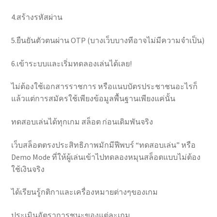
4.สร้างรหัสผ่าน
5.ยืนยันตัวตนผ่าน OTP (บางเว็บบางทีอาจไม่มีความจำเป็น)
6.เข้าระบบและเริ่มทดลองเล่นได้เลย!
ไม่ต้องใช้เอกสารราชการ หรือแนบบัตรประชาชนอะไรก็
แล้วแต่การสมัครใช้เพียงข้อมูลพื้นฐานเพียงแค่นั้น
ทดสอบเล่นได้ทุกเกม สล็อต ก่อนเดิมพันจริง
เว็บสล็อตตรงประสิทธิภาพมักมีฟีพบร์ “ทดสอบเล่น” หรือ
Demo Mode ที่ให้ผู้เล่นเข้าไปทดลองหมุนสล็อตแบบไม่ต้อง
ใช้เงินจริง
ได้เรียนรู้กติกาและเครื่องหมายต่างๆของเกม
ประเมินอัตราการชนะของแต่ละเกม