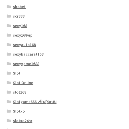
sbobet
scr888
sexy168
sexy168vip
sexyauto168
sexybaccarat168
sexygame1688
Slot
Slot Online
slot168
Slotgame666 เข้าสู่ระบบ
Slotxo
slotxo24hr