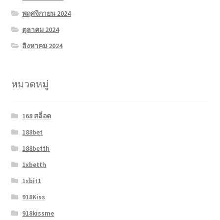
พฤศจิกายน 2024
ตุลาคม 2024
สิงหาคม 2024
หมวดหมู่
168 สล็อต
188bet
188betth
1xbetth
1xbit1
918Kiss
918kissme