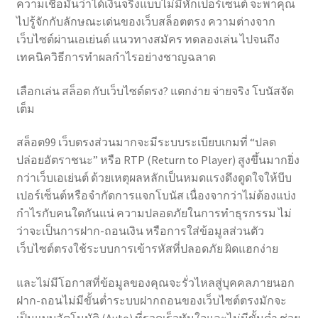
ความเชื่อมั่นว่าได้เงินจริงแบบไม่มีหักเปอร์เซ็นต์ จะพาคุณ
ไปรู้จักกับลักษณะเด่นของเว็บสล็อตตรง ความต่างจาก
เว็บไซต์ผ่านเอเย่นต์ แนวทางสมัคร ทดลองเล่น ไปจนถึง
เทคนิควิธีการทำผลกำไรอย่างชาญฉลาด
เลือกเล่น สล็อต กับเว็บไซต์ตรง? แตกง่าย จ่ายจริง โบนัสจัด
เต็ม
สล็อต99 เว็บตรงส่วนมากจะมีระบบระเบียบเกมที่ “ปลด
ปล่อยอัตราชนะ” หรือ RTP (Return to Player) สูงขึ้นมากยิ่ง
กว่าเว็บเอเย่นต์ ด้วยเหตุผลหลักเป็นหมดแรงดึงดูดใจให้บีบ
เปอร์เซ็นต์หรือจำกัดการแจกโบนัส เนื่องจากว่าไม่ต้องแบ่ง
กำไรกับคนใดกันแน่ ความปลอดภัยในการทำธุรกรรม ไม่
ว่าจะเป็นการฝาก-ถอนเงิน หรือการใส่ข้อมูลส่วนตัว
เว็บไซต์ตรงใช้ระบบการเข้ารหัสที่ปลอดภัย ผิดแฮกง่าย
และไม่มีโอกาสที่ข้อมูลของคุณจะรั่วไหลสู่บุคคลภายนอก
ฝาก-ถอนไม่มีขั้นต่ำระบบฝากถอนของเว็บไซต์ตรงมักจะ
เป็นแบบอัตโนมัติ (Auto) ที่รวดเร็วทันใจและไม่มีขั้นต่ำ ช่วย