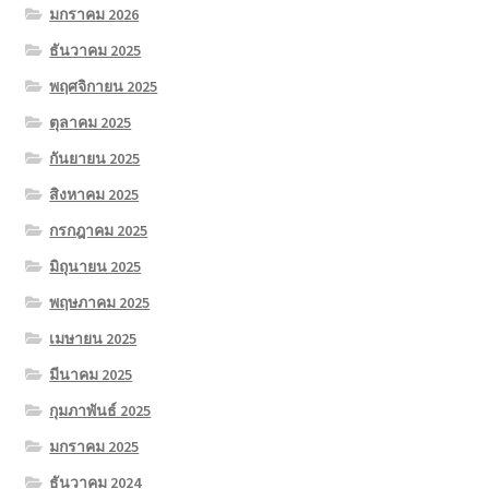
มกราคม 2026
ธันวาคม 2025
พฤศจิกายน 2025
ตุลาคม 2025
กันยายน 2025
สิงหาคม 2025
กรกฎาคม 2025
มิถุนายน 2025
พฤษภาคม 2025
เมษายน 2025
มีนาคม 2025
กุมภาพันธ์ 2025
มกราคม 2025
ธันวาคม 2024