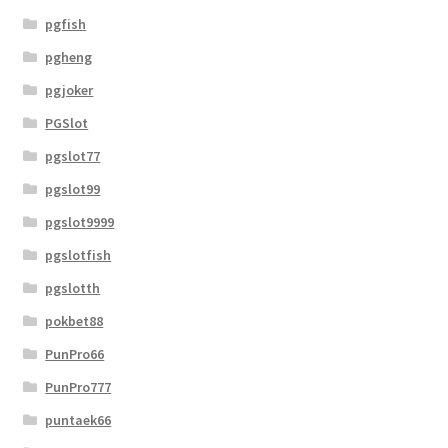
pgfish
pgheng
pgjoker
PGSlot
pgslot77
pgslot99
pgslot9999
pgslotfish
pgslotth
pokbet88
PunPro66
PunPro777
puntaek66