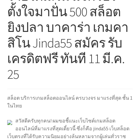
ตั้งใจมาปั่น 500 สล็อต
ยิงปลา บาคาร่า เกมคา
สิโน Jinda55 สมัคร รับ
เครดิตฟรี ทันที 11 มี.ค.
25
สล็อต บริการเกมสล็อตออนไลน์ ครบวงจร มาแรงที่สุด ชั้น 1
ในไทย
สวัสดีครับทุกคน! ผมขอชี้แนะเว็บไซต์เกมสล็อต
ออนไลน์ที่มาแรงที่สุดเดี๋ยวนี้ ซึ่งก็คือ jinda55 เว็บสล็อต
เว็บตรงที่ได้รับความนิยมอย่างล้นหลามจากผู้เล่นทั่วราช