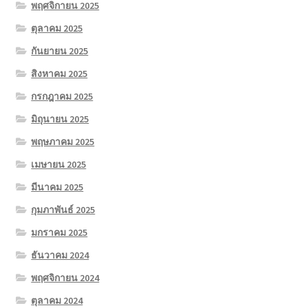
พฤศจิกายน 2025
ตุลาคม 2025
กันยายน 2025
สิงหาคม 2025
กรกฎาคม 2025
มิถุนายน 2025
พฤษภาคม 2025
เมษายน 2025
มีนาคม 2025
กุมภาพันธ์ 2025
มกราคม 2025
ธันวาคม 2024
พฤศจิกายน 2024
ตุลาคม 2024