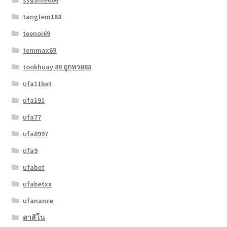
tangtem168
teenoi69
temmax69
tookhuay 88 ถูกหวย88
ufa11bet
ufa191
ufa77
ufa8997
ufa9
ufabet
ufabetxx
ufanance
คาสิโน