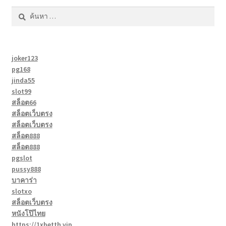
ค้นหา
สำหรับ:
joker123
pg168
jinda55
slot99
สล็อต66
สล็อตเว็บตรง
สล็อตเว็บตรง
สล็อต888
สล็อต888
pgslot
pussy888
บาคาร่า
slotxo
สล็อตเว็บตรง
หนังโป๊ไทย
https://1xbetth.vip