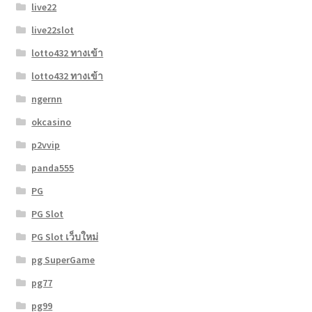
live22
live22slot
lotto432 ทางเข้า
lotto432 ทางเข้า
ngernn
okcasino
p2vvip
panda555
PG
PG Slot
PG Slot เว็บใหม่
pg SuperGame
pg77
pg99