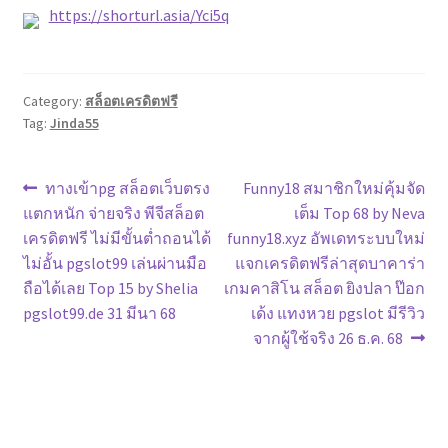
https://shorturl.asia/Yci5q
Category:
สล็อตเครดิตฟรี
Tag:
Jinda55
แนะแนว
Previous
Next
ทางเข้าpg สล็อตเว็บตรง
Funny18 สมาชิกใหม่คุ้มจัด
post:
post:
แตกหนัก จ่ายจริง พีจีสล็อต
เต็ม Top 68 by Neva
เรื่อง
เครดิตฟรี ไม่มีขั้นต่ำถอนได้
funny18.xyz อัพเดทระบบใหม่
ไม่อั้น pgslot99 เล่นผ่านมือ
แจกเครดิตฟรีล่าสุดบาคาร่า
ถือได้เลย Top 15 by Shelia
เกมคาสิโน สล็อต ยิงปลา ป๊อก
pgslot99.de 31 มีนา 68
เด้ง แทงหวย pgslot มีรีวิว
จากผู้ใช้จริง 26 ธ.ค. 68