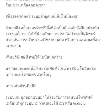
ร้อมช่วยเหลือตลอดเวลา
สล็อตเครดิตฟรี ระบบล้ำยุค เล่นลื่นไม่มีสะดุด
ถ้าเอ่ยถึง สล็อตเครดิตฟรี สิ่งที่จำเป็นต้องเอ๋ยถึงอีกอย่างคือ
ระบบสล็อตออโต้ ที่นำสมัยมากขอรับ ไม่ว่าจะเป็นฟีพบร์
ช่วยเล่น การปรับปรุงแก้ไขระบบเกม หรือการแสดงผลที่สวย
สดงดงาม
•ฟีพบร์พิเศษที่ช่วยให้โบนัสแตกง่าย
หลายเกมของที่นี่มีฟีพบร์พิเศษ ดังเช่น ฟรีสปิน โบนัสสอง
เท่า และแจ็คพอตขนาดใหญ่
•การเล่นผ่านมือถือ
ระบบเกมถูกออกแบบมาให้รองรับการเล่นบนโทรศัพท์
เคลื่อนที่ทุกระบบ ไม่ว่าคุณจะใช้ iOS หรือ Android