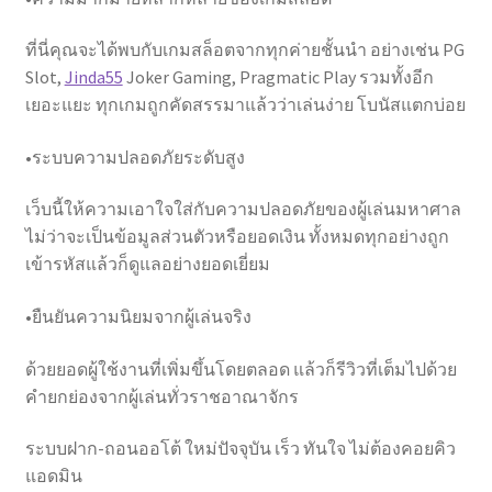
ที่นี่คุณจะได้พบกับเกมสล็อตจากทุกค่ายชั้นนำ อย่างเช่น PG
Slot,
Jinda55
Joker Gaming, Pragmatic Play รวมทั้งอีก
เยอะแยะ ทุกเกมถูกคัดสรรมาแล้วว่าเล่นง่าย โบนัสแตกบ่อย
•ระบบความปลอดภัยระดับสูง
เว็บนี้ให้ความเอาใจใส่กับความปลอดภัยของผู้เล่นมหาศาล
ไม่ว่าจะเป็นข้อมูลส่วนตัวหรือยอดเงิน ทั้งหมดทุกอย่างถูก
เข้ารหัสแล้วก็ดูแลอย่างยอดเยี่ยม
•ยืนยันความนิยมจากผู้เล่นจริง
ด้วยยอดผู้ใช้งานที่เพิ่มขึ้นโดยตลอด แล้วก็รีวิวที่เต็มไปด้วย
คำยกย่องจากผู้เล่นทั่วราชอาณาจักร
ระบบฝาก-ถอนออโต้ ใหม่ปัจจุบัน เร็ว ทันใจ ไม่ต้องคอยคิว
แอดมิน