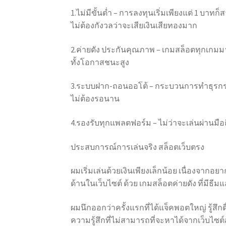
1.ไม่มีขั้นต่ำ – การลงทุนเริ่มเพียงแต่ 1 บาทก็
ไม่ต้องกังวลว่าจะเสียเงินเสียทองมาก
2.ค่ายดัง ประกันคุณภาพ – เกมสล็อตทุกเกมม
ทั้งโอกาสชนะสูง
3.ระบบฝาก-ถอนออโต้ – กระบวนการทำธุรกรรมเร็
ไม่ต้องรอนาน
4.รองรับทุกแพลตฟอร์ม – ไม่ว่าจะเล่นผ่านมือถ
ประสบการณ์การเล่นจริง สล็อตเว็บตรง
ผมเริ่มเล่นด้วยเงินเพียงเล็กน้อย เนื่องจากอ
ด้านในเว็บไซต์ ด้วย เกมสล็อตค่ายดัง ที่มีธีมแ
ผมนึกออกว่าครั้งแรกที่ได้แจ็คพอตใหญ่ รู้สึกต
ความรู้สึกที่ไม่สามารถที่จะหาได้จากเว็บไซต์