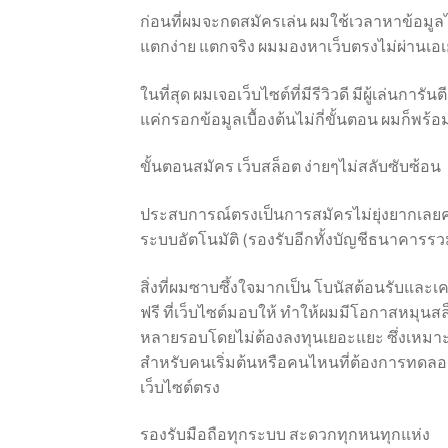
ก่อนที่ผมจะกดสมัครเล่น ผมใช้เวลาหาข้อมูลไม
แตกง่าย แตกจริง ผมมองหาเว็บตรงไม่ผ่านเอ
ในที่สุด ผมเจอเว็บไซต์ที่มีรีวิวดี มีผู้เล่นก
แค่กรอกข้อมูลเบื้องต้นไม่กี่ขั้นตอน ผมก็พร้อ
ขั้นตอนสมัคร เว็บสล็อต ง่ายๆไม่สลับซับซ้อน
ประสบการณ์ตรงเป็นการสมัครไม่ยุ่งยากเลยค
ระบบอัตโนมัติ (รองรับอีกทั้งบัญชีธนาคารรวมทั
สิ่งที่ผมซาบซึ้งใจมากเป็น โบนัสต้อนรับและเ
ฟรี ที่เว็บไซต์มอบให้ ทำให้ผมมีโอกาสหมุนส
หลายรอบโดยไม่ต้องลงทุนเยอะแยะ ซึ่งเหมา
สำหรับคนเริ่มต้นหรือคนไหนที่ต้องการทดลอ
เว็บไซต์ตรง
รองรับมือถือทุกระบบ สะดวกทุกหนทุกแห่ง