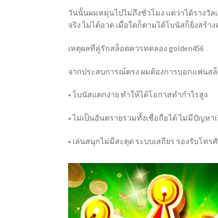
วันนั้นผมหมุนไปไม่ถึงชั่วโมง แต่ว่าได้รางวัล
จริง ไม่ได้อวด เมื่อใดก็ตามได้โบนัสก็ยิ่งสร
เหตุผลที่คู่รักสล็อตควรทดลอง golden456
จากประสบการณ์ตรง ผมต้องการบอกแฟนสล็อต
• โบนัสแตกง่าย ทำให้ได้โอกาสทำกำไรสูง
• ไม่เป็นอันตรายรวมทั้งเชื่อถือได้ ไม่มีปัญห
• เล่นสนุกไม่มีสะดุด ระบบเสถียร รองรับโทรศ