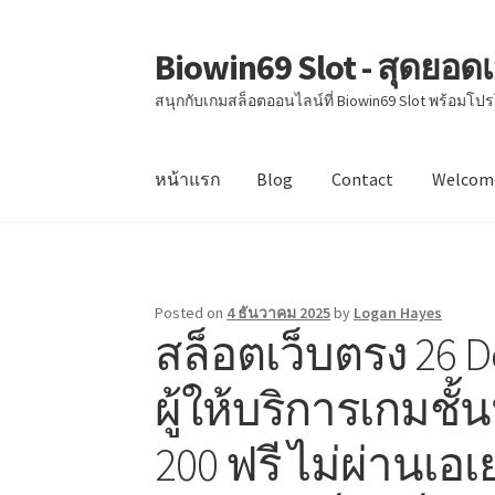
Biowin69 Slot - สุดยอด
Skip
Skip
to
to
สนุกกับเกมสล็อตออนไลน์ที่ Biowin69 Slot พร้อม
navigation
content
หน้าแรก
Blog
Contact
Welcome
หน้าแรก
Blog
Contact
Welcome to the famil
Posted on
4 ธันวาคม 2025
by
Logan Hayes
สล็อตเว็บตรง 26 
ผู้ให้บริการเกมชั
200 ฟรี ไม่ผ่านเอ