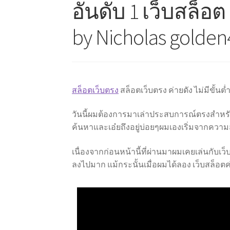
อันดับ 1 เว็บสล็อต 
by Nicholas golden
สล็อตเว็บตรง
สล็อตเว็บตรง ค่ายดัง ไม่มีขั้นต่ำ
วันนี้ผมต้องการมาเล่าประสบการณ์ตรงสำหรับเพื
ค้นหาและเอ๋ยถึงอยู่บ่อยๆผมเองเริ่มจากคว
เนื่องจากก่อนหน้านี้ที่ผ่านมาผมเคยเล่นกับเว็
ลงไปมาก แม้กระนั้นเมื่อผมได้ลอง เว็บสล็อตค่า