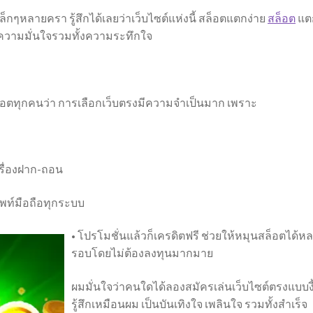
เล็กๆหลายครา รู้สึกได้เลยว่าเว็บไซต์แห่งนี้ สล็อตแตกง่าย
สล็อต
แต
้างความมั่นใจรวมทั้งความระทึกใจ
ทุกคนว่า การเลือกเว็บตรงมีความจำเป็นมาก เพราะ
าเรื่องฝาก-ถอน
ัพท์มือถือทุกระบบ
• โปรโมชั่นแล้วก็เครดิตฟรี ช่วยให้หมุนสล็อตได้ห
รอบโดยไม่ต้องลงทุนมากมาย
ผมมั่นใจว่าคนใดได้ลองสมัครเล่นเว็บไซต์ตรงแบบงี
รู้สึกเหมือนผม เป็นบันเทิงใจ เพลินใจ รวมทั้งสำเร็จ