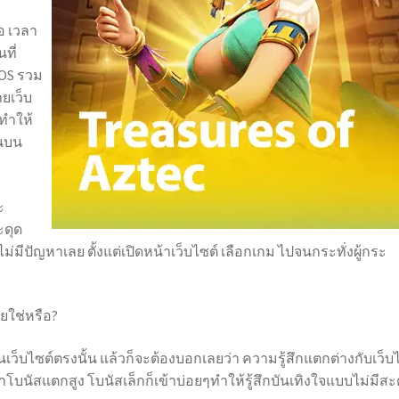
อ เวลา
ที่
iOS รวม
ายเว็บ
 ทำให้
่นบน
ะ
ะดุด
 ไม่มีปัญหาเลย ตั้งแต่เปิดหน้าเว็บไซต์ เลือกเกม ไปจนกระทั่งผู้กระ
ยใช่หรือ?
เว็บไซต์ตรงนั้น แล้วก็จะต้องบอกเลยว่า ความรู้สึกแตกต่างกับเว็บ
บนัสแตกสูง โบนัสเล็กก็เข้าบ่อยๆทำให้รู้สึกบันเทิงใจแบบไม่มีสะ