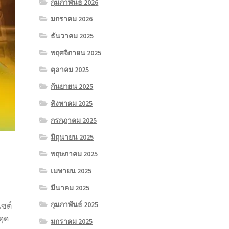
กุมภาพันธ์ 2026
มกราคม 2026
ธันวาคม 2025
พฤศจิกายน 2025
ตุลาคม 2025
กันยายน 2025
สิงหาคม 2025
กรกฎาคม 2025
มิถุนายน 2025
พฤษภาคม 2025
เมษายน 2025
มีนาคม 2025
กุมภาพันธ์ 2025
ไซต์
ดุด
มกราคม 2025