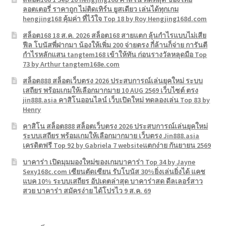
ลอตเตอรี่ ราคาถูก ไม่ติดเทิร์น ยูสเดียว เล่นได้ทุกเกม
hengjing168 คุ้มค่า ที่ไว้ใจ Top 18 by Roy Hengjing168d.com
สล็อต168 18 ส.ค. 2026 สล็อต168 สายแตก ลุ้นกำไรแบบไม่เสีย
ฟีล โบนัสพี่ฝากมา น้องให้เพิ่ม 200 จ่ายตรง กี่ล้านก็จ่าย การันตี
กำไรหลักแสน tangtem168 เข้าให้ทัน ก่อนรางวัลหลุดมือ Top
73 by Arthur tangtem168e.com
สล็อต888 สล็อตเว็บตรง 2026 ประสบการณ์เล่นยุคใหม่ ระบบ
เสถียร พร้อมเกมให้เลือกมากมาย 10 AUG 2569 เว็บไซต์ ตรง
jin888.asia คาสิโนออนไลน์ เว็บเปิดใหม่ ทดลองเล่น Top 83 by
Henry
คาสิโน สล็อต888 สล็อตเว็บตรง 2026 ประสบการณ์เล่นยุคใหม่
ระบบเสถียร พร้อมเกมให้เลือกมากมาย เว็บตรง Jin888.asia
เครดิตฟรี Top 92 by Gabriela 7 websiteแตกง่าย กันยายน 2569
บาคาร่า เปิดมุมมองใหม่ของเกมบาคาร่า Top 34 by Jayne
Sexy168c.com เซียนตัดเซียน รับโบนัส 30%ยิ่งเล่นยิ่งได้ แคช
แบค 10% ระบบเสถียร อัปเดตล่าสุด บาคาร่าสด ดีลเลอร์สาว
สวย บาคาร่า สมัครง่าย ได้โปรไว 9 ส.ค. 69