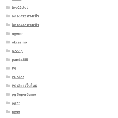
live22slot
lotto432 ทางเข้า
lotto432 ทางเข้า
ngernn
okcasino
p2vvip
panda555
PG
PG Slot
PG Slot เว็บใหม่
pg SuperGame
pg77
pg99