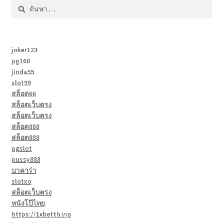
ค้นหา
สำหรับ:
joker123
pg168
jinda55
slot99
สล็อต66
สล็อตเว็บตรง
สล็อตเว็บตรง
สล็อต888
สล็อต888
pgslot
pussy888
บาคาร่า
slotxo
สล็อตเว็บตรง
หนังโป๊ไทย
https://1xbetth.vip