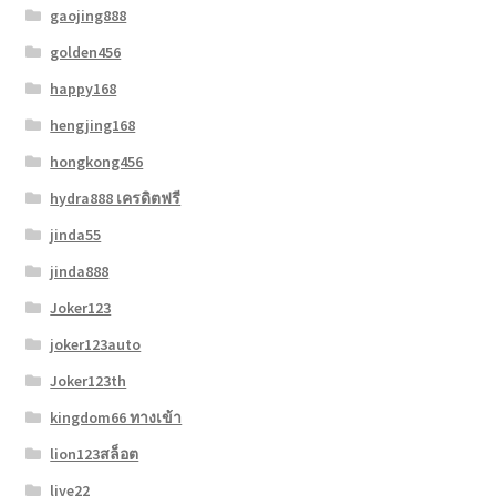
gaojing888
golden456
happy168
hengjing168
hongkong456
hydra888 เครดิตฟรี
jinda55
jinda888
Joker123
joker123auto
Joker123th
kingdom66 ทางเข้า
lion123สล็อต
live22