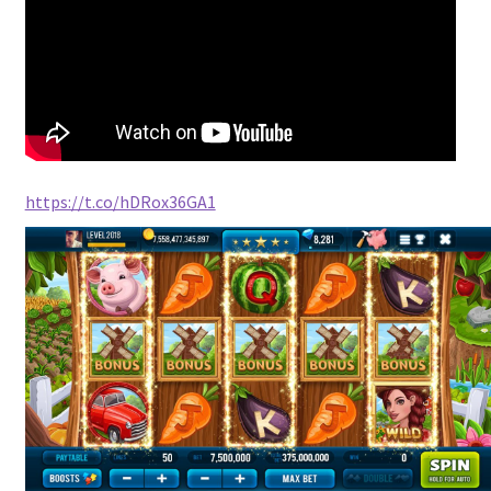
https://t.co/hDRox36GA1