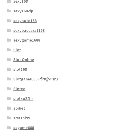
sexy168
sexy168vip
sexyauto168
sexybaccarat168
sexygame1688
Slot
Slot Online
slot168
Slotgame666 เข้าสู่ระบบ
Slotxo
slotxo24hr
soibet
sretthi99
ssgame666