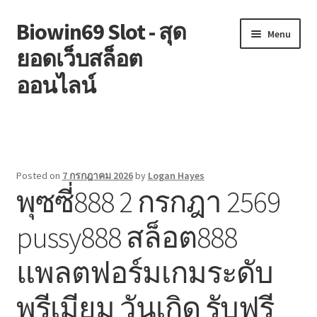
Biowin69 Slot - สุด
Skip
Skip
Menu
to
to
ยอดเว็บสล็อต
navigation
content
ออนไลน์
หน้าแรก
Blog
Posted on
7 กรกฎาคม 2026
by
Logan Hayes
พุซซี่888 2 กรกฎา 2569
Contact
pussy888 สล็อต888
Welcome to the family!
แพลตฟอร์มเกมระดับ
พรีเมียม วันเกิด รับฟรี