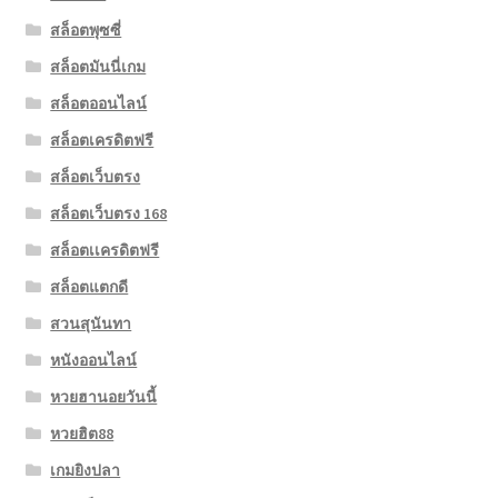
สล็อตพุซซี่
สล็อตมันนี่เกม
สล็อตออนไลน์
สล็อตเครดิตฟรี
สล็อตเว็บตรง
สล็อตเว็บตรง 168
สล็อตเเครดิตฟรี
สล็อตแตกดี
สวนสุนันทา
หนังออนไลน์
หวยฮานอยวันนี้
หวยฮิต88
เกมยิงปลา