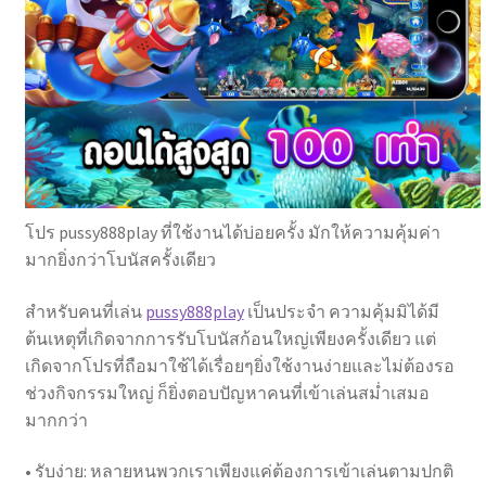
โปร pussy888play ที่ใช้งานได้บ่อยครั้ง มักให้ความคุ้มค่า
มากยิ่งกว่าโบนัสครั้งเดียว
สำหรับคนที่เล่น
pussy888play
เป็นประจำ ความคุ้มมิได้มี
ต้นเหตุที่เกิดจากการรับโบนัสก้อนใหญ่เพียงครั้งเดียว แต่
เกิดจากโปรที่ถือมาใช้ได้เรื่อยๆยิ่งใช้งานง่ายและไม่ต้องรอ
ช่วงกิจกรรมใหญ่ ก็ยิ่งตอบปัญหาคนที่เข้าเล่นสม่ำเสมอ
มากกว่า
• รับง่าย: หลายหนพวกเราเพียงแค่ต้องการเข้าเล่นตามปกติ