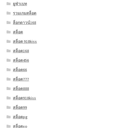
ยูฟ่าเบท
รวมเกมสล็อต
ล็อกดาวน์168
สล็อต
สล็อต 918kiss
สล็อต168
สล็อต456
สล็อต66
สล็อต777
สล็อต888
สล็อต918kiss
สล็อต99
สล็อตpg
สล็อตxo