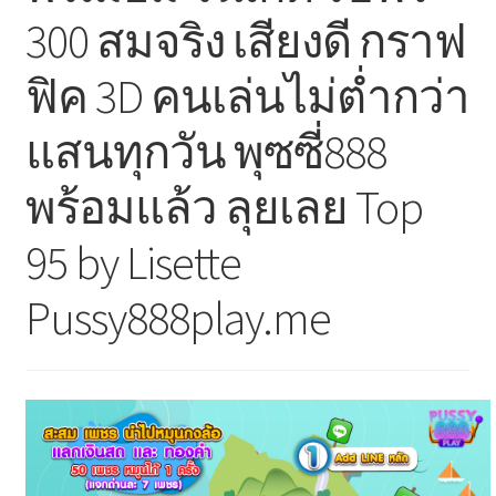
300 สมจริง เสียงดี กราฟ
ฟิค 3D คนเล่นไม่ต่ำกว่า
แสนทุกวัน พุซซี่888
พร้อมแล้ว ลุยเลย Top
95 by Lisette
Pussy888play.me