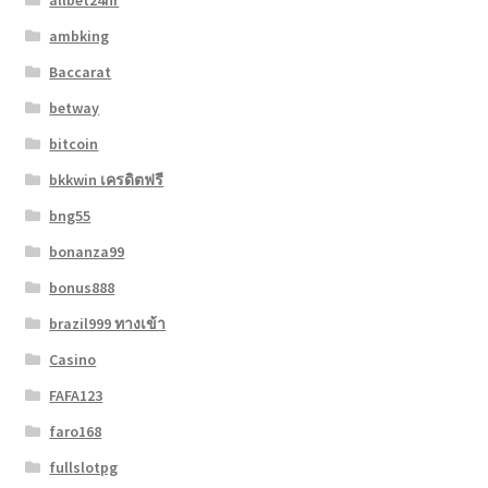
allbet24hr
ambking
Baccarat
betway
bitcoin
bkkwin เครดิตฟรี
bng55
bonanza99
bonus888
brazil999 ทางเข้า
Casino
FAFA123
faro168
fullslotpg