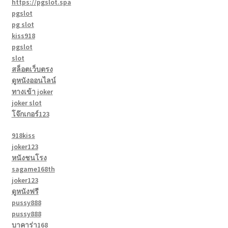
https://pgslot.spa
pgslot
pg slot
kiss918
pgslot
slot
สล็อตเว็บตรง
ดูหนังออนไลน์
ทางเข้า joker
joker slot
โจ๊กเกอร์123
918kiss
joker123
หนังชนโรง
sagame168th
joker123
ดูหนังฟรี
pussy888
pussy888
บาคาร่า168