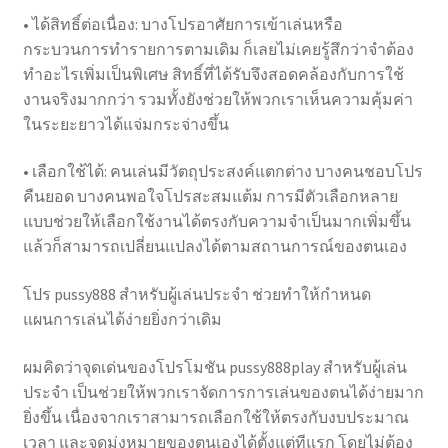
• ได้สิทธิ์ต่อเนื่อง: บางโปรอาศัยการเข้าเล่นหรือ
กระบวนการทำรายการตามเดิม ก็เลยไม่เคยรู้สึกว่าจำต้อง
ทำอะไรเพิ่มเป็นพิเศษ สิทธิ์ที่ได้รับจึงสอดคล้องกับการใช้
งานจริงมากกว่า รวมทั้งยังช่วยให้พวกเราเห็นความคุ้มค่า
ในระยะยาวได้แจ่มกระจ่างขึ้น
• เลือกใช้ได้: คนเล่นมีวัตถุประสงค์แตกต่าง บางคนชอบโปร
คืนยอด บางคนพอใจโปรสะสมแต้ม การมีตัวเลือกหลาย
แบบช่วยให้เลือกใช้งานได้ตรงกับความจำเป็นมากเพิ่มขึ้น
แล้วก็สามารถเปลี่ยนแปลงได้ตามสถานการณ์ของตนเอง
โปร pussy888 สำหรับผู้เล่นประจำ ช่วยทำให้กำหนด
แผนการเล่นได้ง่ายยิ่งกว่าเดิม
ผมคิดว่าจุดเด่นของโปรโมชัน pussy888play สำหรับผู้เล่น
ประจำ เป็นช่วยให้พวกเราจัดการการเล่นของตนได้ง่ายมาก
ยิ่งขึ้น เนื่องจากเราสามารถเลือกใช้ให้ตรงกับงบประมาณ
เวลา และจุดมุ่งหมายของตนเองได้ตั้งแต่ทีแรก โดยไม่ต้อง