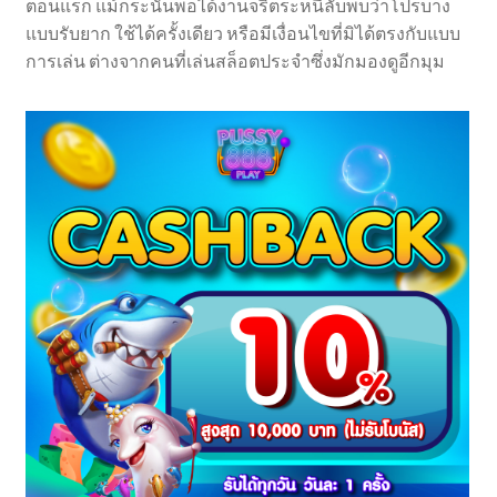
ตอนแรก แม้กระนั้นพอได้งานจริตระหนี่ลับพบว่าโปรบาง
แบบรับยาก ใช้ได้ครั้งเดียว หรือมีเงื่อนไขที่มิได้ตรงกับแบบ
การเล่น ต่างจากคนที่เล่นสล็อตประจำซึ่งมักมองดูอีกมุม