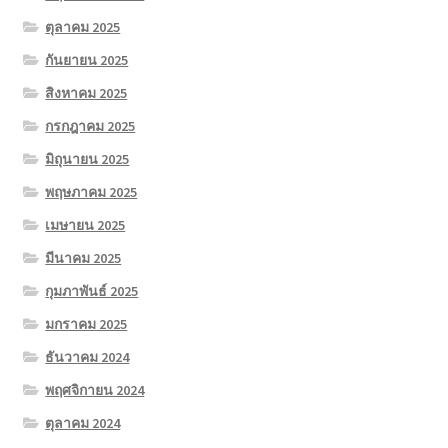
ตุลาคม 2025
กันยายน 2025
สิงหาคม 2025
กรกฎาคม 2025
มิถุนายน 2025
พฤษภาคม 2025
เมษายน 2025
มีนาคม 2025
กุมภาพันธ์ 2025
มกราคม 2025
ธันวาคม 2024
พฤศจิกายน 2024
ตุลาคม 2024