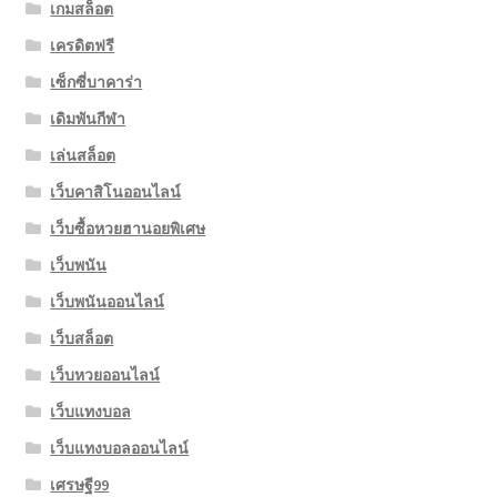
เกมสล็อต
เครดิตฟรี
เซ็กซี่บาคาร่า
เดิมพันกีฬา
เล่นสล็อต
เว็บคาสิโนออนไลน์
เว็บซื้อหวยฮานอยพิเศษ
เว็บพนัน
เว็บพนันออนไลน์
เว็บสล็อต
เว็บหวยออนไลน์
เว็บแทงบอล
เว็บแทงบอลออนไลน์
เศรษฐี99