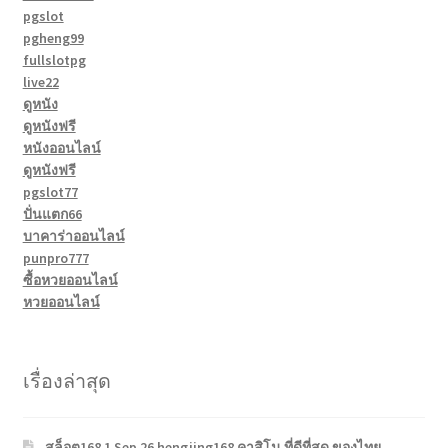
pgslot
pgheng99
fullslotpg
live22
ดูหนัง
ดูหนังฟรี
หนังออนไลน์
ดูหนังฟรี
pgslot77
ปั่นแตก66
บาคาร่าออนไลน์
punpro777
ซื้อหวยออนไลน์
หวยออนไลน์
เรื่องล่าสุด
สล็อต168 1 Sep 26 hengjing168 คาสิโน ที่ดีที่สุด ของไทย